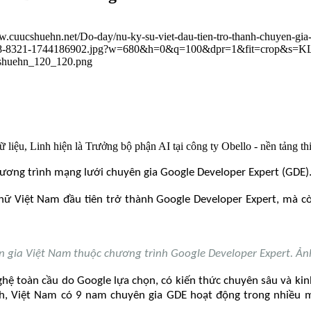
w.cuucshuehn.net/Do-day/nu-ky-su-viet-dau-tien-tro-thanh-chuyen-gi
-1-8308-8321-1744186902.jpg?w=680&h=0&q=100&dpr=1&fit=crop
cshuehn_120_120.png
ệu, Linh hiện là Trưởng bộ phận AI tại công ty Obello - nền tảng thiế
ương trình mạng lưới chuyên gia Google Developer Expert (GDE)
nữ Việt Nam đầu tiên trở thành Google Developer Expert, mà cò
n gia Việt Nam thuộc chương trình Google Developer Expert. Ản
ghệ toàn cầu do Google lựa chọn, có kiến thức chuyên sâu và ki
nh, Việt Nam có 9 nam chuyên gia GDE hoạt động trong nhiều 