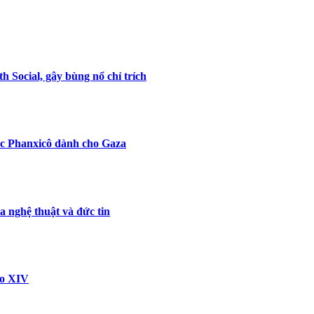
 Social, gây bùng nổ chỉ trích
ức Phanxicô dành cho Gaza
 nghệ thuật và đức tin
eo XIV