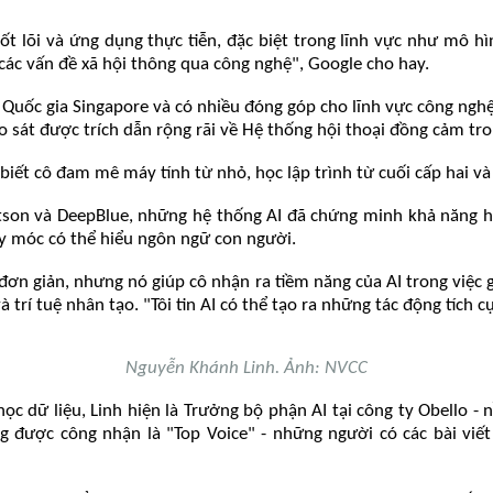
ốt lõi và ứng dụng thực tiễn, đặc biệt trong lĩnh vực như mô 
 các vấn đề xã hội thông qua công nghệ", Google cho hay.
ọc Quốc gia Singapore và có nhiều đóng góp cho lĩnh vực công n
o sát được trích dẫn rộng rãi về Hệ thống hội thoại đồng cảm tro
biết cô đam mê máy tính từ nhỏ, học lập trình từ cuối cấp hai v
on và DeepBlue, những hệ thống AI đã chứng minh khả năng hiể
áy móc có thể hiểu ngôn ngữ con người.
ơn giản, nhưng nó giúp cô nhận ra tiềm năng của AI trong việc gi
trí tuệ nhân tạo. "Tôi tin AI có thể tạo ra những tác động tích cự
Nguyễn Khánh Linh. Ảnh: NVCC
 dữ liệu, Linh hiện là Trưởng bộ phận AI tại công ty Obello - nề
g được công nhận là "Top Voice" - những người có các bài viết