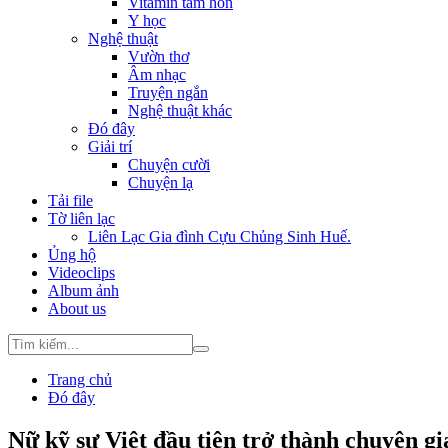
Vitamin tâm hồn
Y học
Nghệ thuật
Vườn thơ
Âm nhạc
Truyện ngắn
Nghệ thuật khác
Đó đây
Giải trí
Chuyện cười
Chuyện lạ
Tải file
Tờ liên lạc
Liên Lạc Gia đình Cựu Chủng Sinh Huế.
Ủng hộ
Videoclips
Album ảnh
About us
Trang chủ
Đó đây
Nữ kỹ sư Việt đầu tiên trở thành chuyên 