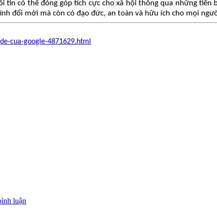
tôi tin có thể đóng góp tích cực cho xã hội thông qua những tiến
 tính đổi mới mà còn có đạo đức, an toàn và hữu ích cho mọi ngườ
-gde-cua-google-4871629.html
bình luận