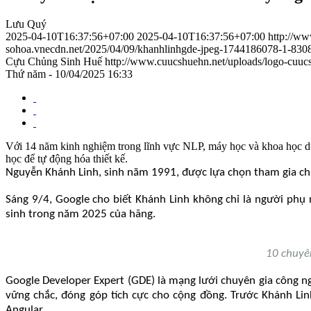
Lưu Quý
2025-04-10T16:37:56+07:00
2025-04-10T16:37:56+07:00
http://ww
sohoa.vnecdn.net/2025/04/09/khanhlinhgde-jpeg-1744186078
Cựu Chủng Sinh Huế
http://www.cuucshuehn.net/uploads/logo-cuu
Thứ năm - 10/04/2025 16:33
Với 14 năm kinh nghiệm trong lĩnh vực NLP, máy học và khoa học dữ li
học để tự động hóa thiết kế.
Nguyễn Khánh Linh, sinh năm 1991, được lựa chọn tham gia ch
Sáng 9/4, Google cho biết Khánh Linh không chỉ là người phụ 
sinh trong năm 2025 của hãng.
10 chuyê
Google Developer Expert (GDE) là mạng lưới chuyên gia công n
vững chắc, đóng góp tích cực cho cộng đồng. Trước Khánh Li
Angular.