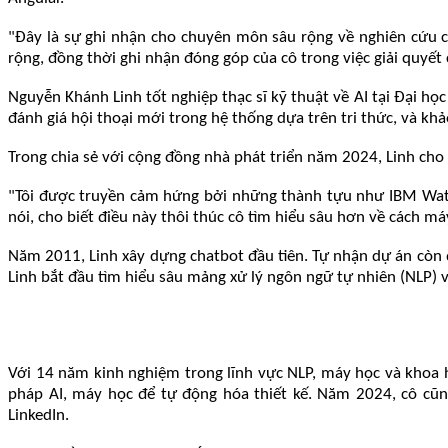
"Đây là sự ghi nhận cho chuyên môn sâu rộng về nghiên cứu c
rộng, đồng thời ghi nhận đóng góp của cô trong việc giải quyết
Nguyễn Khánh Linh tốt nghiệp thạc sĩ kỹ thuật về AI tại Đại h
đánh giá hội thoại mới trong hệ thống dựa trên tri thức, và khả
Trong chia sẻ với cộng đồng nhà phát triển năm 2024, Linh cho 
"Tôi được truyền cảm hứng bởi những thành tựu như IBM Wats
nói, cho biết điều này thôi thúc cô tìm hiểu sâu hơn về cách m
Năm 2011, Linh xây dựng chatbot đầu tiên. Tự nhận dự án còn đ
Linh bắt đầu tìm hiểu sâu mảng xử lý ngôn ngữ tự nhiên (NLP) và 
Với 14 năm kinh nghiệm trong lĩnh vực NLP, máy học và khoa học
pháp AI, máy học để tự động hóa thiết kế. Năm 2024, cô cũn
LinkedIn.