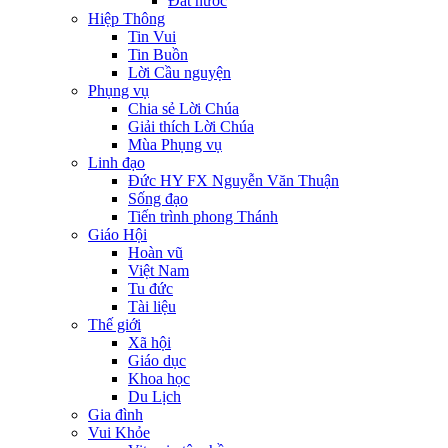
Đất nước
Hiệp Thông
Tin Vui
Tin Buồn
Lời Cầu nguyện
Phụng vụ
Chia sẻ Lời Chúa
Giải thích Lời Chúa
Mùa Phụng vụ
Linh đạo
Đức HY FX Nguyễn Văn Thuận
Sống đạo
Tiến trình phong Thánh
Giáo Hội
Hoàn vũ
Việt Nam
Tu đức
Tài liệu
Thế giới
Xã hội
Giáo dục
Khoa học
Du Lịch
Gia đình
Vui Khỏe