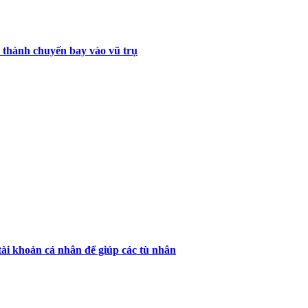
thành chuyến bay vào vũ trụ
 tài khoản cá nhân để giúp các tù nhân