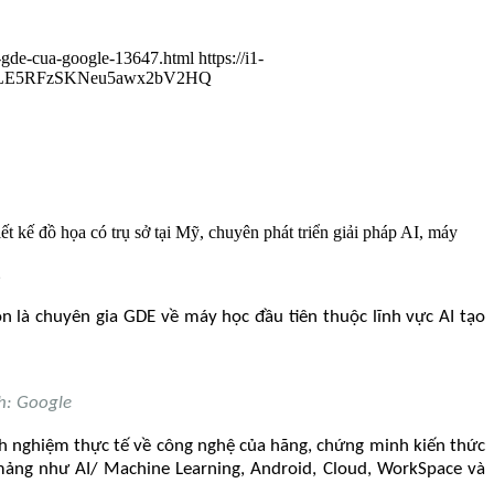
a-gde-cua-google-13647.html
https://i1-
&s=KLE5RFzSKNeu5awx2bV2HQ
t kế đồ họa có trụ sở tại Mỹ, chuyên phát triển giải pháp AI, máy
.
n là chuyên gia GDE về máy học đầu tiên thuộc lĩnh vực AI tạo
h: Google
nh nghiệm thực tế về công nghệ của hãng, chứng minh kiến thức
mảng như AI/ Machine Learning, Android, Cloud, WorkSpace và