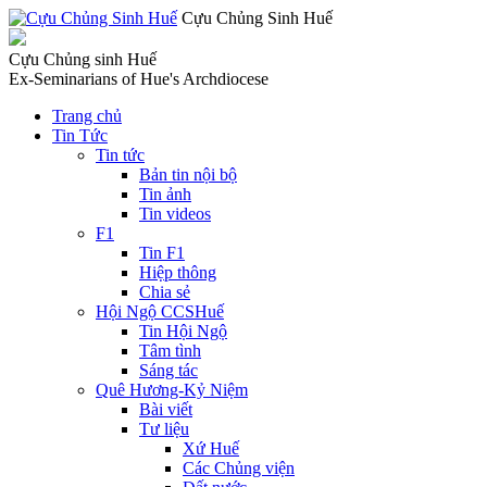
Cựu Chủng Sinh Huế
Cựu Chủng sinh Huế
Ex-Seminarians of Hue's Archdiocese
Trang chủ
Tin Tức
Tin tức
Bản tin nội bộ
Tin ảnh
Tin videos
F1
Tin F1
Hiệp thông
Chia sẻ
Hội Ngộ CCSHuế
Tin Hội Ngộ
Tâm tình
Sáng tác
Quê Hương-Kỷ Niệm
Bài viết
Tư liệu
Xứ Huế
Các Chủng viện