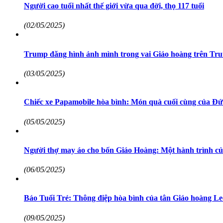
Người cao tuổi nhất thế giới vừa qua đời, thọ 117 tuổi
(02/05/2025)
Trump đăng hình ảnh mình trong vai Giáo hoàng trên Truth
(03/05/2025)
Chiếc xe Papamobile hòa bình: Món quà cuối cùng của Đ
(05/05/2025)
Người thợ may áo cho bốn Giáo Hoàng: Một hành trình của
(06/05/2025)
Báo Tuổi Trẻ: Thông điệp hòa bình của tân Giáo hoàng L
(09/05/2025)