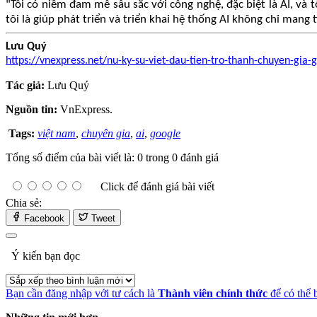
"Tôi có niềm đam mê sâu sắc với công nghệ, đặc biệt là AI, và 
tôi là giúp phát triển và triển khai hệ thống AI không chỉ mang
Lưu Quý
https://vnexpress.net/nu-ky-su-viet-dau-tien-tro-thanh-chuyen-gia
Tác giả:
Lưu Quý
Nguồn tin:
VnExpress.
Tags:
việt nam
,
chuyên gia
,
ai
,
google
Tổng số điểm của bài viết là: 0 trong 0 đánh giá
Click để đánh giá bài viết
Chia sẻ:
Facebook
Tweet
Ý kiến bạn đọc
Bạn cần đăng nhập với tư cách là
Thành viên chính thức
để có thể 