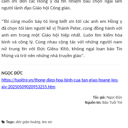
cảm ơn đến các Hồng y đã tín nhiệm bầu chọn ngài làm
người lãnh đạo Giáo hội Công giáo.
"Tôi cũng muốn bày tỏ lòng biết ơn tới các anh em Hồng y
đã chọn tôi làm người kế vị Thánh Peter, cùng đồng hành với
anh em trong một Giáo hội hiệp nhất. Luôn tìm kiếm hòa
bình và công lý. Cùng nhau cộng tác với những người nam
nữ trung tín với Đức Giêsu Kitô, không ngại loan báo Tin
Mừng và trở nên những nhà truyền giáo".
NGỌC ĐỨC
https://tuoitre.vn/thong-diep-hoa-binh-cua-tan-giao-hoang-leo-
xiv-20250509020953255.htm
Tác giả:
Ngọc Đức
Nguồn tin:
Báo Tuổi Trẻ
Tags:
đức giáo hoàng
,
leo xiv