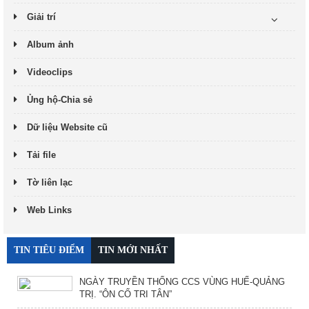
Giải trí
Album ảnh
Videoclips
Ủng hộ-Chia sẻ
Dữ liệu Website cũ
Tải file
Tờ liên lạc
Web Links
TIN TIÊU ĐIỂM
TIN MỚI NHẤT
NGÀY TRUYỀN THỐNG CCS VÙNG HUẾ-QUẢNG
TRỊ. “ÔN CỐ TRI TÂN”