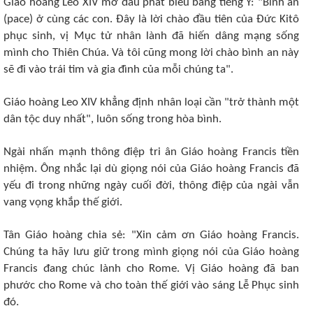
Giáo hoàng Leo XIV mở đầu phát biểu bằng tiếng Ý: "Bình an
(pace) ở cùng các con. Đây là lời chào đầu tiên của Đức Kitô
phục sinh, vị Mục tử nhân lành đã hiến dâng mạng sống
mình cho Thiên Chúa. Và tôi cũng mong lời chào bình an này
sẽ đi vào trái tim và gia đình của mỗi chúng ta".
Giáo hoàng Leo XIV khẳng định nhân loại cần "trở thành một
dân tộc duy nhất", luôn sống trong hòa bình.
Ngài nhấn mạnh thông điệp tri ân Giáo hoàng Francis tiền
nhiệm. Ông nhắc lại dù giọng nói của Giáo hoàng Francis đã
yếu đi trong những ngày cuối đời, thông điệp của ngài vẫn
vang vọng khắp thế giới.
Tân Giáo hoàng chia sẻ: "Xin cảm ơn Giáo hoàng Francis.
Chúng ta hãy lưu giữ trong mình giọng nói của Giáo hoàng
Francis đang chúc lành cho Rome. Vị Giáo hoàng đã ban
phước cho Rome và cho toàn thế giới vào sáng Lễ Phục sinh
đó.