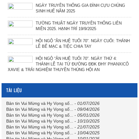
NGÀY TRUYỀN THỐNG GIA ĐÌNH CỰU CHỦNG
SINH HUẾ NĂM 2025
TƯỜNG THUẬT NGÀY TRUYỀN THỐNG LIÊN
MIỀN 2025. HẠNH TRÍ 19/9/2025
HỘI NGỘ “ÂN HUỆ TUỔI 70”. NGÀY CUỐI: THÁNH
LỄ BẾ MẠC & TIỆC CHIA TAY
HỘI NGỘ “ÂN HUỆ TUỔI 70”. NGÀY THỨ 4:
THÁNH LỄ TẠI TỪ ĐƯỜNG ĐĐK ĐHY PHANXICÔ
XAVIE & TRẢI NGHIỆM THUYỀN THÚNG HỘI AN
TÀI LIỆU
Bản tin Vui Mừng và Hy Vọng số...
-
01/07/2026
Bản tin Vui Mừng và Hy Vọng số...
-
09/04/2026
Bản tin Vui Mừng và Hy Vọng số...
-
05/01/2026
Bản tin Vui Mừng và Hy Vọng số...
-
10/10/2025
Bản tin Vui Mừng và Hy Vọng số...
-
21/07/2025
Bản tin Vui Mừng và Hy Vọng số...
-
10/04/2025
Bản tin Vui Mừng và Hy Vọng số...
-
10/01/2025