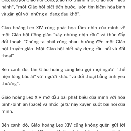
Ông kêu gọi Giáo hội Công giáo trở thành một Giáo hội "hiệp
hành", "một Giáo hội biết tiến bước, luôn tìm kiếm hòa bình
và gần gũi với những ai đang đau khổ".
Giáo hoàng Leo XIV cũng phác họa tầm nhìn của mình về
một Giáo hội Công giáo "xây những nhịp cầu" và thúc đẩy
đối thoại: "Chúng ta phải cùng nhau hướng đến một Giáo
hội truyền giáo. Một Giáo hội biết xây dựng cầu nối và đối
thoại".
Bên cạnh đó, tân Giáo hoàng cũng kêu gọi mọi người "thể
hiện lòng bác ái" với người khác "và đối thoại bằng tình yêu
thương".
Giáo hoàng Leo XIV mở đầu bài phát biểu của mình với hòa
bình/bình an (pace) và nhắc lại từ này xuyên suốt bài nói của
mình.
Bên cạnh đó, Giáo hoàng Leo XIV cũng không quên gửi lời