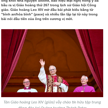
ống khói Nhà nguyện Sistine, báo hiệu Mật nghị hồng y đã
bầu ra vị Giáo hoàng thứ 267 trong lịch sử Giáo hội Công
giáo. Giáo hoàng Leo XIV mở đầu bài phát biểu bằng từ
"bình an/hòa bình" (pace) và nhiều lần lặp lại từ này trong
bài nói đầu tiên của ông trên cương vị mới.
Tân Giáo hoàng Leo XIV (giữa) vẫy chào tín hữu tập trung