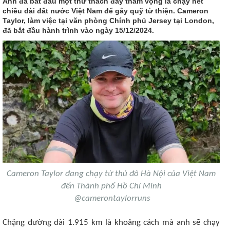
Anh đã bắt đầu một thử thách đầy tham vọng là chạy hết
chiều dài đất nước Việt Nam để gây quỹ từ thiện. Cameron
Taylor, làm việc tại văn phòng Chính phủ Jersey tại London,
đã bắt đầu hành trình vào ngày 15/12/2024.
Cameron Taylor đang chạy từ thủ đô Hà Nội của Việt Nam
đến Thành phố Hồ Chí Minh
@camerontaylorruns
Chặng đường dài 1.915 km là khoảng cách mà anh sẽ chạy