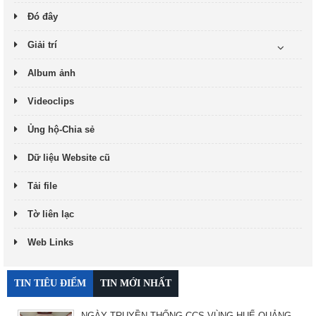
Đó đây
Giải trí
Album ảnh
Videoclips
Ủng hộ-Chia sẻ
Dữ liệu Website cũ
Tải file
Tờ liên lạc
Web Links
TIN TIÊU ĐIỂM
TIN MỚI NHẤT
NGÀY TRUYỀN THỐNG CCS VÙNG HUẾ-QUẢNG