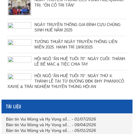
TRỊ. “ÔN CỐ TRI TÂN”
NGÀY TRUYỀN THỐNG GIA ĐÌNH CỰU CHỦNG
SINH HUẾ NĂM 2025
TƯỜNG THUẬT NGÀY TRUYỀN THỐNG LIÊN
MIỀN 2025. HẠNH TRÍ 19/9/2025
HỘI NGỘ “ÂN HUỆ TUỔI 70”. NGÀY CUỐI: THÁNH
LỄ BẾ MẠC & TIỆC CHIA TAY
HỘI NGỘ “ÂN HUỆ TUỔI 70”. NGÀY THỨ 4:
THÁNH LỄ TẠI TỪ ĐƯỜNG ĐĐK ĐHY PHANXICÔ
XAVIE & TRẢI NGHIỆM THUYỀN THÚNG HỘI AN
TÀI LIỆU
Bản tin Vui Mừng và Hy Vọng số...
-
01/07/2026
Bản tin Vui Mừng và Hy Vọng số...
-
09/04/2026
Bản tin Vui Mừng và Hy Vọng số...
-
05/01/2026