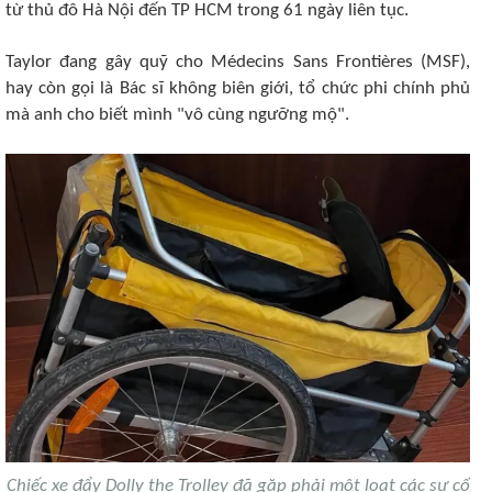
từ thủ đô Hà Nội đến TP HCM trong 61 ngày liên tục.
Taylor đang gây quỹ cho Médecins Sans Frontières (MSF),
hay còn gọi là Bác sĩ không biên giới, tổ chức phi chính phủ
mà anh cho biết mình "vô cùng ngưỡng mộ".
Chiếc xe đẩy Dolly the Trolley đã gặp phải một loạt các sự cố