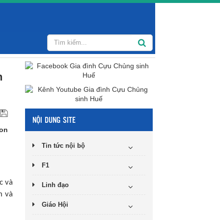
n
NỘI DUNG SITE
con
Tin tức nội bộ
F1
c và
Linh đạo
h và
Giáo Hội