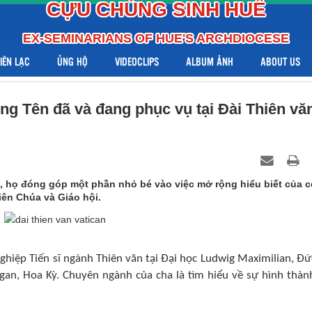
CỰU CHỦNG SINH HUẾ
EX-SEMINARIANS OF HUE'S ARCHDIOCESE
LIÊN LẠC
ỦNG HỘ
VIDEOCLIPS
ALBUM ẢNH
ABOUT US
òng Tên đã và đang phục vụ tại Đài Thiên vă
 họ đóng góp một phần nhỏ bé vào việc mở rộng hiểu biết của 
iên Chúa và Giáo hội.
ghiệp Tiến sĩ ngành Thiên văn tại Đại học Ludwig Maximilian, Đứ
igan, Hoa Kỳ. Chuyên ngành của cha là tìm hiểu về sự hình thàn