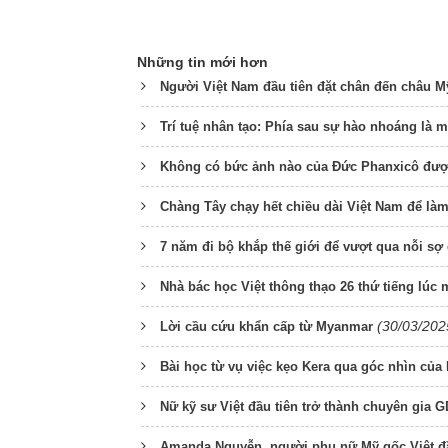
Những tin mới hơn
Người Việt Nam đầu tiên đặt chân đến châu M
Trí tuệ nhân tạo: Phía sau sự hào nhoáng là m
Không có bức ảnh nào của Đức Phanxicô được
Chàng Tây chạy hết chiều dài Việt Nam để làm
7 năm đi bộ khắp thế giới để vượt qua nỗi sợ 
Nhà bác học Việt thông thạo 26 thứ tiếng lúc 
(30/03/202
Lời cầu cứu khẩn cấp từ Myanmar
Bài học từ vụ việc kẹo Kera qua góc nhìn củ
Nữ kỹ sư Việt đầu tiên trở thành chuyên gia 
Amanda Nguyễn, người phụ nữ Mỹ gốc Việt đầ