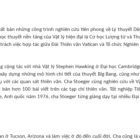
xuất bản những công trình nghiên cứu tiên phong về Lý thuyết Dâ
học thuyết nền tảng của Vật lý hiện đại là Cơ học Lượng tử và Th
trách việc hợp tác giữa Đài Thiên văn Vatican và Tổ chức Nghiên
g cộng tác với nhà Vật lý Stephen Hawking ở Đại học Cambridg
 xây dựng những mô hình chi tiết của thuyết Big Bang, cũng như
ụ với các quan sát thiên văn. Cha Stoeger cũng nghiên cứu về Vậ
bản hơn 100 bài viết trên các tạp chí thiên văn. Tốt nghiệp Tiế
e, Anh quốc năm 1976, cha Stoeger từng giảng dạy tại nhiều Đại
n ở Tucson, Arizona và làm việc ở đó đến cuối đời. Cha cũng là