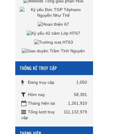
THỐNG KÊ TRUY CẬP
Đang truy cập
1,050
Hôm nay
58,391
Tháng hiện tại
1,261,910
Tổng lượt truy
111,132,979
cập
THÀNH VIÊN