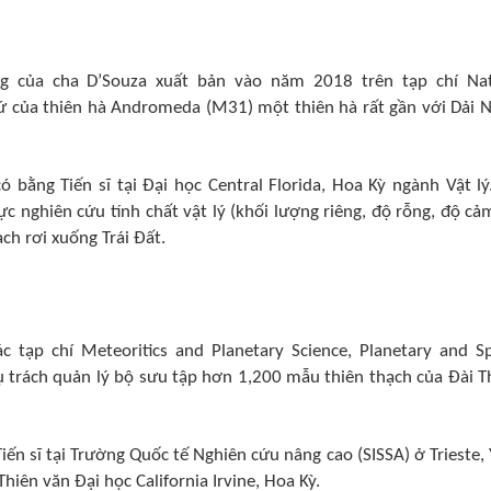
ng của cha D’Souza xuất bản vào năm 2018 trên tạp chí Na
ứ của thiên hà Andromeda (M31) một thiên hà rất gần với Dải 
ó bằng Tiến sĩ tại Đại học Central Florida, Hoa Kỳ ngành Vật lý
c nghiên cứu tính chất vật lý (khối lượng riêng, độ rỗng, độ cả
ch rơi xuống Trái Đất.
 tạp chí Meteoritics and Planetary Science, Planetary and S
ụ trách quản lý bộ sưu tập hơn 1,200 mẫu thiên thạch của Đài T
iến sĩ tại Trường Quốc tế Nghiên cứu nâng cao (SISSA) ở Trieste, 
Thiên văn Đại học California Irvine, Hoa Kỳ.