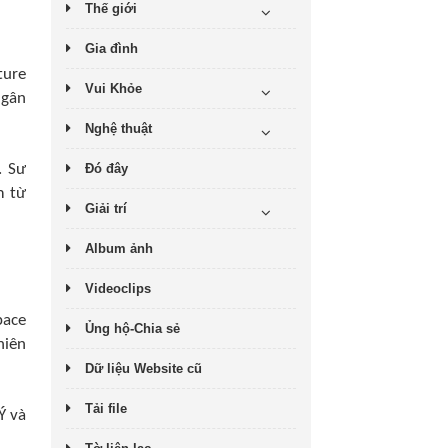
Thế giới
Gia đình
ture
Vui Khỏe
Ngân
Nghệ thuật
. Sư
Đó đây
m từ
Giải trí
Album ảnh
Videoclips
pace
Ủng hộ-Chia sẻ
hiên
Dữ liệu Website cũ
Tải file
Ý và