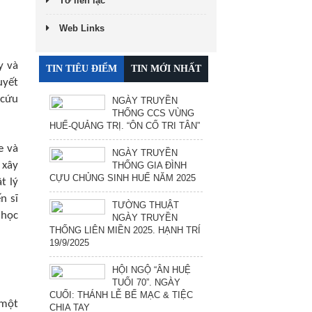
Tờ liên lạc
Web Links
y và
TIN TIÊU ĐIỂM
TIN MỚI NHẤT
uyết
 cứu
NGÀY TRUYỀN
THỐNG CCS VÙNG
HUẾ-QUẢNG TRỊ. “ÔN CỐ TRI TÂN”
e và
NGÀY TRUYỀN
 xây
THỐNG GIA ĐÌNH
CỰU CHỦNG SINH HUẾ NĂM 2025
t lý
n sĩ
TƯỜNG THUẬT
 học
NGÀY TRUYỀN
THỐNG LIÊN MIỀN 2025. HẠNH TRÍ
19/9/2025
HỘI NGỘ “ÂN HUỆ
TUỔI 70”. NGÀY
CUỐI: THÁNH LỄ BẾ MẠC & TIỆC
 một
CHIA TAY