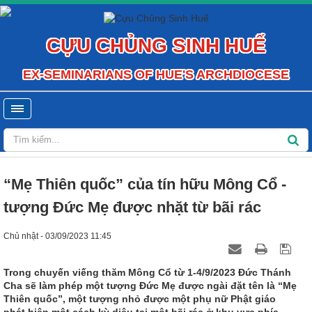
CỰU CHỦNG SINH HUẾ
EX-SEMINARIANS OF HUE'S ARCHDIOCESE
“Mẹ Thiên quốc” của tín hữu Mông Cổ -
tượng Đức Mẹ được nhặt từ bãi rác
Chủ nhật - 03/09/2023 11:45
Trong chuyến viếng thăm Mông Cổ từ 1-4/9/2023 Đức Thánh
Cha sẽ làm phép một tượng Đức Mẹ được ngài đặt tên là “Mẹ
Thiên quốc”, một tượng nhỏ được một phụ nữ Phật giáo
phát hiện một cách kỳ diệu tại một bãi rác ở khu vực phía