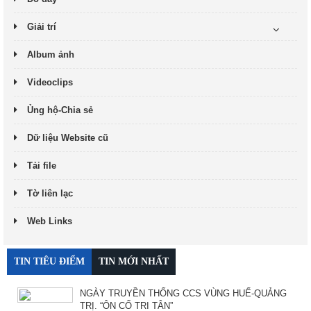
Giải trí
Album ảnh
Videoclips
Ủng hộ-Chia sẻ
Dữ liệu Website cũ
Tải file
Tờ liên lạc
Web Links
TIN TIÊU ĐIỂM
TIN MỚI NHẤT
NGÀY TRUYỀN THỐNG CCS VÙNG HUẾ-QUẢNG
TRỊ. “ÔN CỐ TRI TÂN”