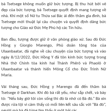
bà Tsetsege không muốn giữ bức tượng. Bị thu hút bởi vẻ
đẹp của bức tượng, bà Tsetsege quyết định mang tượng về
nhà. Khi một số Nữ tu Thừa sai Bác ái đến thăm gia đình, bà
Tsetsege mới thuật lại câu chuyện và quyết định dâng bức
tượng cho Giáo xứ Đức Mẹ Phù hộ các Tín hữu.
Ban đầu, tượng được giữ ở văn phòng giáo xứ. Sau đó Đức
Hồng y Giorgio Marengo, Phủ doãn tông tòa của
Ulaanbaatar, đã nghe về câu chuyện của bức tượng và vào
ngày 8/12/2022, Đức Hồng Y đã tôn kính bức tượng trong
Nhà thờ Chính tòa kính hai Thánh Phêrô và Phaolô ở
Ulaanbaatar và thánh hiến Mông Cổ cho Đức Trinh Nữ
Maria.
Vài tháng sau, Đức Hồng y Marengo đã đến thăm bà
Tsetsege ở Darkhan. Khi đó bà rất yếu, như sắp chết, và bày
tỏ: “Nếu bây giờ tôi còn sống thì đó là nhờ có Bà đó.” Bà xin
được rửa tội vì cảm thấy có mối liên kết sâu sắc với “Bà đó”,
người mà bà đã từng tìm thấy ở một bãi rác.