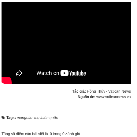
Tác giả:
Hồng Thủy - Vatican News
Nguồn tin:
www.vaticannews.va
Tags:
mongolie
,
mẹ thiên quốc
Tổng số điểm của bài viết là: 0 trong 0 đánh giá