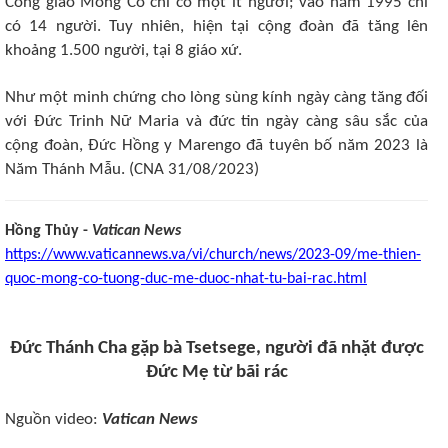
Công giáo Mông Cổ chỉ có một ít người; vào năm 1995 chỉ
có 14 người. Tuy nhiên, hiện tại cộng đoàn đã tăng lên
khoảng 1.500 người, tại 8 giáo xứ.
Như một minh chứng cho lòng sùng kính ngày càng tăng đối
với Đức Trinh Nữ Maria và đức tin ngày càng sâu sắc của
cộng đoàn, Đức Hồng y Marengo đã tuyên bố năm 2023 là
Năm Thánh Mẫu. (CNA 31/08/2023)
Hồng Thủy -
Vatican News
https://www.vaticannews.va/vi/church/news/2023-09/me-thien-
quoc-mong-co-tuong-duc-me-duoc-nhat-tu-bai-rac.html
Đức Thánh Cha gặp bà Tsetsege, người đã nhặt được
Đức Mẹ từ bãi rác
Nguồn video:
Vatican News