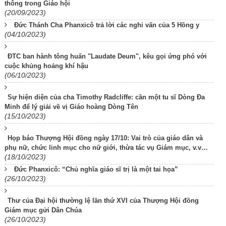
thông trong Giáo hội
(20/09/2023)
Đức Thánh Cha Phanxicô trả lời các nghi vấn của 5 Hồng y
(04/10/2023)
ĐTC ban hành tông huấn "Laudate Deum", kêu gọi ứng phó với
cuộc khủng hoảng khí hậu
(06/10/2023)
Sự hiện diện của cha Timothy Radcliffe: cần một tu sĩ Dòng Đa
Minh để lý giải về vị Giáo hoàng Dòng Tên
(15/10/2023)
Họp báo Thượng Hội đồng ngày 17/10: Vai trò của giáo dân và
phụ nữ, chức linh mục cho nữ giới, thừa tác vụ Giám mục, v.v…
(18/10/2023)
Đức Phanxicô: “Chủ nghĩa giáo sĩ trị là một tai họa”
(26/10/2023)
Thư của Đại hội thường lệ lần thứ XVI của Thượng Hội đồng
Giám mục gửi Dân Chúa
(26/10/2023)