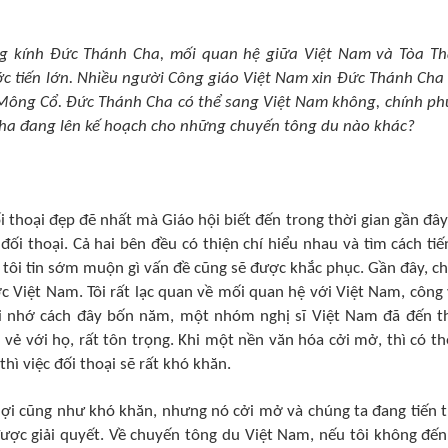
g kính Đức Thánh Cha, mối quan hệ giữa Việt Nam và Tòa T
ước tiến lớn. Nhiều người Công giáo Việt Nam xin Đức Thánh Cha
ông Cổ. Đức Thánh Cha có thể sang Việt Nam không, chính ph
a đang lên kế hoạch cho những chuyến tông du nào khác?
 thoại đẹp đẽ nhất mà Giáo hội biết đến trong thời gian gần đây.
ối thoại. Cả hai bên đều có thiện chí hiểu nhau và tìm cách tiế
 tôi tin sớm muộn gì vấn đề cũng sẽ được khắc phục. Gần đây, c
ớc Việt Nam. Tôi rất lạc quan về mối quan hệ với Việt Nam, công 
Tôi nhớ cách đây bốn năm, một nhóm nghị sĩ Việt Nam đã đến 
i vẻ với họ, rất tôn trọng. Khi một nền văn hóa cởi mở, thì có th
thì việc đối thoại sẽ rất khó khăn.
 lợi cũng như khó khăn, nhưng nó cởi mở và chúng ta đang tiến t
ược giải quyết. Về chuyến tông du Việt Nam, nếu tôi không đến