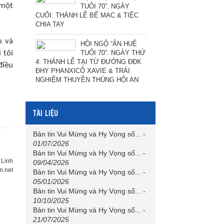
 một
TUỔI 70”. NGÀY
CUỐI: THÁNH LỄ BẾ MẠC & TIỆC
CHIA TAY
u và
HỘI NGỘ “ÂN HUỆ
TUỔI 70”. NGÀY THỨ
 tôi
4: THÁNH LỄ TẠI TỪ ĐƯỜNG ĐĐK
điều
ĐHY PHANXICÔ XAVIE & TRẢI
NGHIỆM THUYỀN THÚNG HỘI AN
TÀI LIỆU
Bản tin Vui Mừng và Hy Vọng số...
-
01/07/2026
Bản tin Vui Mừng và Hy Vọng số...
-
 Linh
09/04/2026
m.net
Bản tin Vui Mừng và Hy Vọng số...
-
05/01/2026
Bản tin Vui Mừng và Hy Vọng số...
-
10/10/2025
Bản tin Vui Mừng và Hy Vọng số...
-
21/07/2025