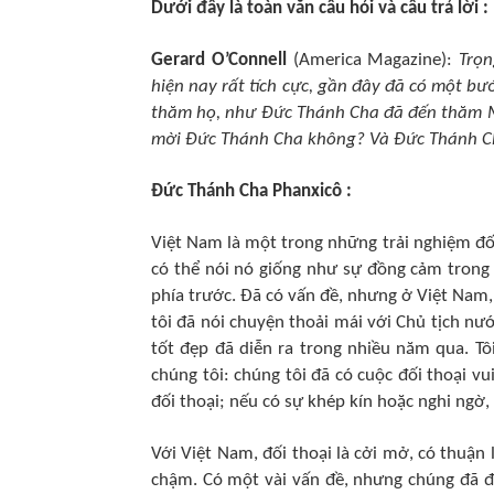
Dưới đây là toàn văn câu hỏi và câu trả lời :
Gerard O’Connell
(America Magazine):
Trọn
hiện nay rất tích cực, gần đây đã có một b
thăm họ, như Đức Thánh Cha đã đến thăm M
mời Đức Thánh Cha không? Và Đức Thánh Ch
Đức Thánh Cha Phanxicô :
Việt Nam là một trong những trải nghiệm đối
có thể nói nó giống như sự đồng cảm trong đ
phía trước. Đã có vấn đề, nhưng ở Việt Nam,
tôi đã nói chuyện thoải mái với Chủ tịch nư
tốt đẹp đã diễn ra trong nhiều năm qua. 
chúng tôi: chúng tôi đã có cuộc đối thoại vu
đối thoại; nếu có sự khép kín hoặc nghi ngờ, 
Với Việt Nam, đối thoại là cởi mở, có thuận
chậm. Có một vài vấn đề, nhưng chúng đã đ