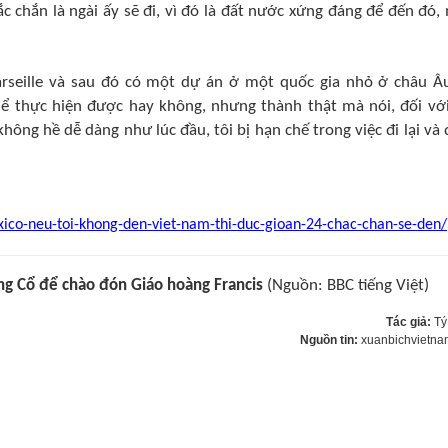
c chắn là ngài ấy sẽ đi, vì đó là đất nước xứng đáng để đến đó,
rseille và sau đó có một dự án ở một quốc gia nhỏ ở châu Â
hể thực hiện được hay không, nhưng thành thật mà nói, đối với
hông hề dễ dàng như lúc đầu, tôi bị hạn chế trong việc đi lại và 
ico-neu-toi-khong-den-viet-nam-thi-duc-gioan-24-chac-chan-se-den/
ng Cổ để chào đón Giáo hoàng Francis
(Nguồn: BBC tiếng Việt)
Tác giả:
Tý
Nguồn tin:
xuanbichvietna