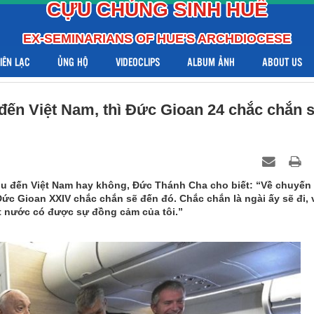
CỰU CHỦNG SINH HUẾ
EX-SEMINARIANS OF HUE'S ARCHDIOCESE
LIÊN LẠC
ỦNG HỘ
VIDEOCLIPS
ALBUM ẢNH
ABOUT US
đến Việt Nam, thì Đức Gioan 24 chắc chắn 
u đến Việt Nam hay không, Đức Thánh Cha cho biết: “Về chuyến
Đức Gioan XXIV chắc chắn sẽ đến đó. Chắc chắn là ngài ấy sẽ đi, 
t nước có được sự đồng cảm của tôi.”