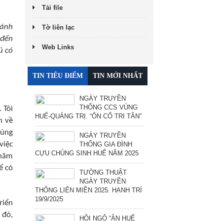
Tải file
hánh
Tờ liên lạc
 đến
Web Links
ủ có
TIN TIÊU ĐIỂM
TIN MỚI NHẤT
NGÀY TRUYỀN
THỐNG CCS VÙNG
 Tôi
HUẾ-QUẢNG TRỊ. “ÔN CỐ TRI TÂN”
n về
húng
NGÀY TRUYỀN
việc
THỐNG GIA ĐÌNH
CỰU CHỦNG SINH HUẾ NĂM 2025
thăm
ể có
TƯỜNG THUẬT
NGÀY TRUYỀN
THỐNG LIÊN MIỀN 2025. HẠNH TRÍ
19/9/2025
riển
 đó,
HỘI NGỘ “ÂN HUỆ