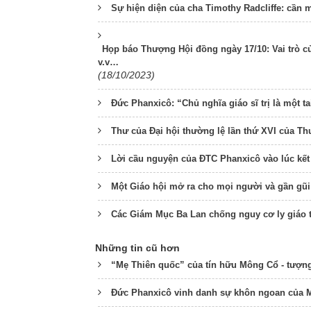
Sự hiện diện của cha Timothy Radcliffe: cần 
Họp báo Thượng Hội đồng ngày 17/10: Vai trò c
v.v…
(18/10/2023)
Đức Phanxicô: “Chủ nghĩa giáo sĩ trị là một ta
Thư của Đại hội thường lệ lần thứ XVI của 
Lời cầu nguyện của ĐTC Phanxicô vào lúc k
Một Giáo hội mở ra cho mọi người và gần gũi 
Các Giám Mục Ba Lan chống nguy cơ ly giáo 
Những tin cũ hơn
“Mẹ Thiên quốc” của tín hữu Mông Cổ - tượng
Đức Phanxicô vinh danh sự khôn ngoan của 