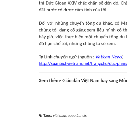
thì Đức Gioan XXIV chắc chắn sẽ đến đó. Chắ
đất nước có được cảm tình của tôi.
Đối với những chuyến tông du khác, có Ma
chúng tôi đang cố gắng xem liệu mình có t
bây giờ, việc thực hiện một chuyến tông du k
đó hạn chế tôi, nhưng chúng ta sẽ xem.
Tý Linh
chuyển ngữ
(nguồn :
Vatican News
)
http://xuanbichvietnam.net/trangchu/duc-phanx
Xem thêm
:
Giáo dân Việt Nam bay sang Mô
Tags:
việt nam
,
pope francis