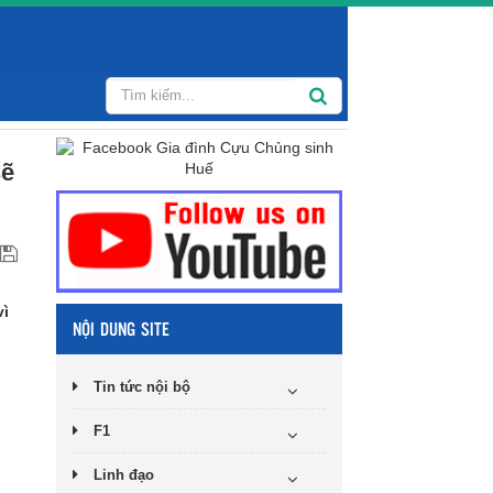
sẽ
vì
NỘI DUNG SITE
Tin tức nội bộ
F1
Linh đạo