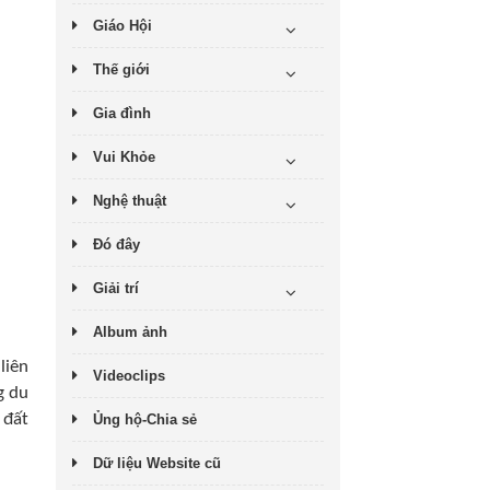
Giáo Hội
Thế giới
Gia đình
Vui Khỏe
Nghệ thuật
Đó đây
Giải trí
Album ảnh
liên
Videoclips
g du
 đất
Ủng hộ-Chia sẻ
Dữ liệu Website cũ