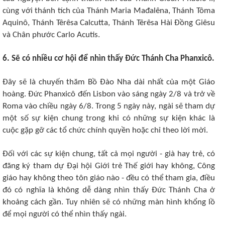
cùng với thánh tích của Thánh Maria Mađalêna, Thánh Tôma
Aquinô, Thánh Têrêsa Calcutta, Thánh Têrêsa Hài Đồng Giêsu
và Chân phước Carlo Acutis.
6. Sẽ có nhiều cơ hội để nhìn thấy Đức Thánh Cha Phanxicô.
Đây sẽ là chuyến thăm Bồ Đào Nha dài nhất của một Giáo
hoàng. Đức Phanxicô đến Lisbon vào sáng ngày 2/8 và trở về
Roma vào chiều ngày 6/8. Trong 5 ngày này, ngài sẽ tham dự
một số sự kiện chung trong khi có những sự kiện khác là
cuộc gặp gỡ các tổ chức chính quyền hoặc chỉ theo lời mời.
Đối với các sự kiện chung, tất cả mọi người - già hay trẻ, có
đăng ký tham dự Đại hội Giới trẻ Thế giới hay không, Công
giáo hay không theo tôn giáo nào - đều có thể tham gia, điều
đó có nghĩa là không dễ dàng nhìn thấy Đức Thánh Cha ở
khoảng cách gần. Tuy nhiên sẽ có những màn hình khổng lồ
để mọi người có thể nhìn thấy ngài.