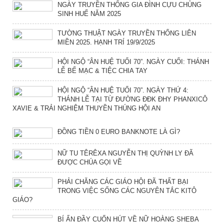
NGÀY TRUYỀN THỐNG GIA ĐÌNH CỰU CHỦNG
SINH HUẾ NĂM 2025
TƯỜNG THUẬT NGÀY TRUYỀN THỐNG LIÊN
MIỀN 2025. HẠNH TRÍ 19/9/2025
HỘI NGỘ “ÂN HUỆ TUỔI 70”. NGÀY CUỐI: THÁNH
LỄ BẾ MẠC & TIỆC CHIA TAY
HỘI NGỘ “ÂN HUỆ TUỔI 70”. NGÀY THỨ 4:
THÁNH LỄ TẠI TỪ ĐƯỜNG ĐĐK ĐHY PHANXICÔ
XAVIE & TRẢI NGHIỆM THUYỀN THÚNG HỘI AN
ĐỒNG TIỀN 0 EURO BANKNOTE LÀ GÌ?
NỮ TU TÊRÊXA NGUYỄN THỊ QUỲNH LY ĐÃ
ĐƯỢC CHÚA GỌI VỀ
PHẢI CHĂNG CÁC GIÁO HỘI ĐÃ THẤT BẠI
TRONG VIỆC SỐNG CÁC NGUYÊN TẮC KITÔ
GIÁO?
BÍ ẨN ĐẦY CUỐN HÚT VỀ NỮ HOÀNG SHEBA