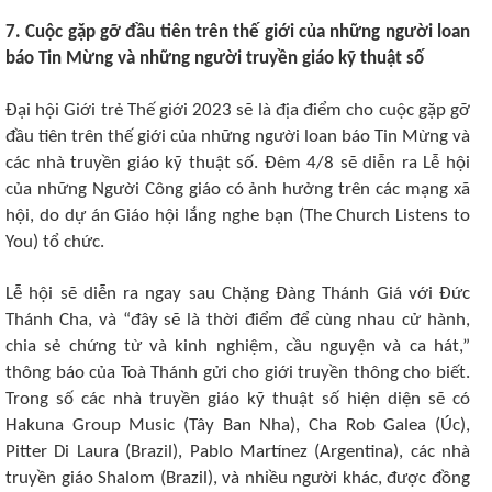
7. Cuộc gặp gỡ đầu tiên trên thế giới của những người loan
báo Tin Mừng và những người truyền giáo kỹ thuật số
Đại hội Giới trẻ Thế giới 2023 sẽ là địa điểm cho cuộc gặp gỡ
đầu tiên trên thế giới của những người loan báo Tin Mừng và
các nhà truyền giáo kỹ thuật số. Đêm 4/8 sẽ diễn ra Lễ hội
của những Người Công giáo có ảnh hưởng trên các mạng xã
hội, do dự án Giáo hội lắng nghe bạn (The Church Listens to
You) tổ chức.
Lễ hội sẽ diễn ra ngay sau Chặng Đàng Thánh Giá với Đức
Thánh Cha, và “đây sẽ là thời điểm để cùng nhau cử hành,
chia sẻ chứng từ và kinh nghiệm, cầu nguyện và ca hát,”
thông báo của Toà Thánh gửi cho giới truyền thông cho biết.
Trong số các nhà truyền giáo kỹ thuật số hiện diện sẽ có
Hakuna Group Music (Tây Ban Nha), Cha Rob Galea (Úc),
Pitter Di Laura (Brazil), Pablo Martínez (Argentina), các nhà
truyền giáo Shalom (Brazil), và nhiều người khác, được đồng