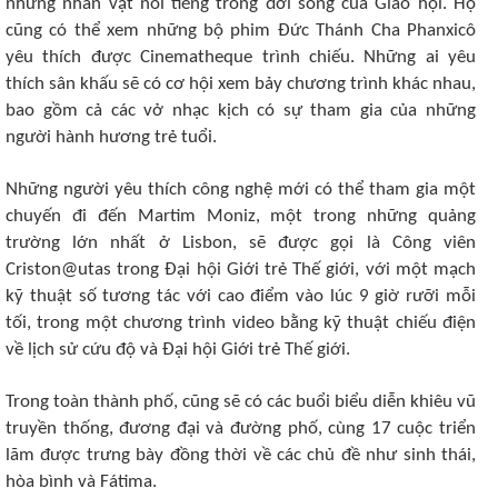
những nhân vật nổi tiếng trong đời sống của Giáo hội. Họ
cũng có thể xem những bộ phim Đức Thánh Cha Phanxicô
yêu thích được Cinematheque trình chiếu. Những ai yêu
thích sân khấu sẽ có cơ hội xem bảy chương trình khác nhau,
bao gồm cả các vở nhạc kịch có sự tham gia của những
người hành hương trẻ tuổi.
Những người yêu thích công nghệ mới có thể tham gia một
chuyến đi đến Martim Moniz, một trong những quảng
trường lớn nhất ở Lisbon, sẽ được gọi là Công viên
Criston@utas trong Đại hội Giới trẻ Thế giới, với một mạch
kỹ thuật số tương tác với cao điểm vào lúc 9 giờ rưỡi mỗi
tối, trong một chương trình video bằng kỹ thuật chiếu điện
về lịch sử cứu độ và Đại hội Giới trẻ Thế giới.
Trong toàn thành phố, cũng sẽ có các buổi biểu diễn khiêu vũ
truyền thống, đương đại và đường phố, cùng 17 cuộc triển
lãm được trưng bày đồng thời về các chủ đề như sinh thái,
hòa bình và Fátima.