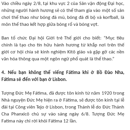
Vào chiều ngày 2/8, tại khu vực 2 của Sân vận động Đại học,
những người hành hương sẽ có thể tham gia vào một số sân
chơi thể thao như bóng đá mù, bóng đá đi bộ và korfball, là
môn thể thao kết hợp giữa bóng rổ và bóng vợt.
Ban tổ chức Đại hội Giới trẻ Thế giới cho biết: “Mục tiêu
chính là tạo cho tín hữu hành hương từ khắp nơi trên thế
giới cơ hội chia sẻ kinh nghiệm Kitô giáo và gặp gỡ các nền
văn hóa thông qua một ngôn ngữ phổ quát là thể thao.”
4. Nếu bạn không thể viếng Fátima khi ở Bồ Đào Nha,
Fátima sẽ đến với bạn ở Lisbon.
Tượng Đức Mẹ Fátima, đã được tôn kính từ năm 1920 trong
Nhà nguyện Đức Mẹ hiện ra ở Fátima, sẽ được tôn kính tại lễ
đài tại Công viên Tejo ở Lisbon, trong Thánh lễ do Đức Thánh
Cha Phanxicô chủ sự vào sáng ngày 6/8. Tượng Đức Mẹ
Fatima này chỉ rời khỏi Fátima 12 lần.