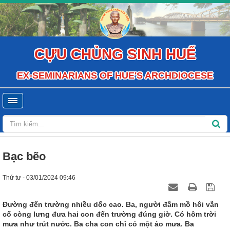
CỰU CHỦNG SINH HUẾ
EX-SEMINARIANS OF HUE'S ARCHDIOCESE
Bạc bẽo
Thứ tư - 03/01/2024 09:46
Đường đến trường nhiều dốc cao. Ba, người đẫm mồ hôi vẫn
cố còng lưng đưa hai con đến trường đúng giờ. Có hôm trời
mưa như trút nước. Ba cha con chỉ có một áo mưa. Ba