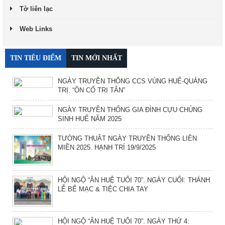
Tờ liên lạc
Web Links
TIN TIÊU ĐIỂM
TIN MỚI NHẤT
NGÀY TRUYỀN THỐNG CCS VÙNG HUẾ-QUẢNG
TRỊ. “ÔN CỐ TRI TÂN”
NGÀY TRUYỀN THỐNG GIA ĐÌNH CỰU CHỦNG
SINH HUẾ NĂM 2025
TƯỜNG THUẬT NGÀY TRUYỀN THỐNG LIÊN
MIỀN 2025. HẠNH TRÍ 19/9/2025
HỘI NGỘ “ÂN HUỆ TUỔI 70”. NGÀY CUỐI: THÁNH
LỄ BẾ MẠC & TIỆC CHIA TAY
HỘI NGỘ “ÂN HUỆ TUỔI 70”. NGÀY THỨ 4: