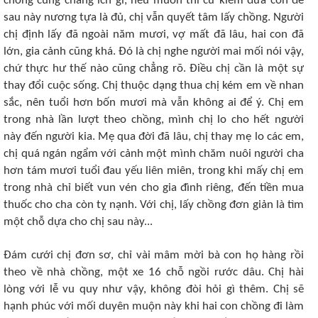
chồng cũng chẳng ích gì, nếu muốn thì cứ kiếm đứa con để
sau này nương tựa là đủ, chị vẫn quyết tâm lấy chồng. Người
chị định lấy đã ngoài năm mươi, vợ mất đã lâu, hai con đã
lớn, gia cảnh cũng khá. Đó là chị nghe người mai mối nói vậy,
chứ thực hư thế nào cũng chẳng rõ. Điều chị cần là một sự
thay đổi cuộc sống. Chị thuộc dạng thua chị kém em về nhan
sắc, nên tuổi hơn bốn mươi mà vẫn không ai để ý. Chị em
trong nhà lần lượt theo chồng, mình chị lo cho hết người
này đến người kia. Mẹ qua đời đã lâu, chị thay mẹ lo các em,
chị quá ngán ngẩm với cảnh một mình chăm nuôi người cha
hơn tám mươi tuổi đau yếu liên miên, trong khi mấy chị em
trong nhà chỉ biết vun vén cho gia đình riêng, đến tiền mua
thuốc cho cha còn tỵ nạnh. Với chị, lấy chồng đơn giản là tìm
một chỗ dựa cho chị sau này...
Đám cưới chị đơn sơ, chỉ vài mâm mời bà con họ hàng rồi
theo về nhà chồng, một xe 16 chỗ ngồi rước dâu. Chị hài
lòng với lễ vu quy như vậy, không đòi hỏi gì thêm. Chị sẽ
hạnh phúc với mối duyên muộn này khi hai con chồng đi làm