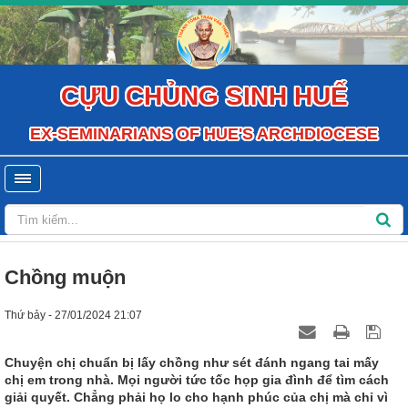
CỰU CHỦNG SINH HUẾ
EX-SEMINARIANS OF HUE'S ARCHDIOCESE
Chồng muộn
Thứ bảy - 27/01/2024 21:07
Chuyện chị chuẩn bị lấy chồng như sét đánh ngang tai mấy
chị em trong nhà. Mọi người tức tốc họp gia đình để tìm cách
giải quyết. Chẳng phải họ lo cho hạnh phúc của chị mà chỉ vì