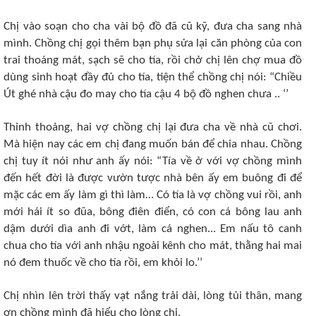
Chị vào soạn cho cha vài bộ đồ đã cũ kỹ, đưa cha sang nhà
mình. Chồng chị gọi thêm bạn phụ sửa lại căn phòng của con
trai thoáng mát, sạch sẽ cho tía, rồi chở chị lên chợ mua đồ
dùng sinh hoạt đầy đủ cho tía, tiện thể chồng chị nói: “Chiều
Út ghé nhà cậu đo may cho tía cậu 4 bộ đồ nghen chưa .. ‘’
Thỉnh thoảng, hai vợ chồng chị lại đưa cha về nhà cũ chơi.
Mà hiện nay các em chị đang muốn bán để chia nhau. Chồng
chị tuy ít nói như anh ấy nói: “Tía về ở với vợ chồng mình
đến hết đời là được vườn tược nhà bên ấy em buông đi để
mặc các em ấy làm gì thì làm… Có tía là vợ chồng vui rồi, anh
mới hái ít so đũa, bông điên điển, có con cá bông lau anh
dậm dưới dìa anh đi vớt, làm cá nghen... Em nấu tô canh
chua cho tía với anh nhậu ngoài kênh cho mát, thằng hai mai
nó đem thuốc về cho tía rồi, em khỏi lo.’’
Chị nhìn lên trời thấy vạt nắng trải dài, lòng tủi thân, mang
ơn chồng mình đã hiểu cho lòng chị.