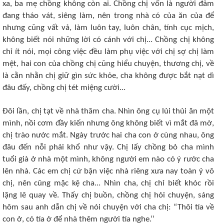
xa, ba mẹ chồng không còn ai. Chồng chị vốn là người đảm
đang tháo vát, siêng làm, nên trong nhà có của ăn của để
nhưng cũng vất vả, làm luôn tay, luôn chân, tính cục mịch,
không biết nói những lời có cánh với chị... Chồng chị không
chỉ ít nói, mọi công việc đều làm phụ việc với chị sợ chị làm
mệt, hai con của chồng chị cũng hiểu chuyện, thương chị, về
là cằn nhằn chị giữ gìn sức khỏe, cha không được bắt nạt dì
đâu đấy, chồng chị tét miệng cười...
Đôi lần, chị tạt về nhà thăm cha. Nhìn ông cụ lủi thủi ăn một
mình, nồi cơm đầy kiến nhưng ông không biết vì mắt đã mờ,
chị trào nước mắt. Ngày trước hai cha con ở cùng nhau, ông
đâu đến nỗi phải khổ như vậy. Chị lấy chồng bỏ cha mình
tuổi già ở nhà một mình, không người em nào có ý rước cha
lên nhà. Các em chị cứ bận việc nhà riêng xưa nay toàn ỷ vô
chị, nên cũng mặc kệ cha... Nhìn cha, chị chỉ biết khóc rồi
lặng lẽ quay về. Thấy chị buồn, chồng chị hỏi chuyện, sáng
hôm sau anh dẫn chị về nói chuyện với cha chị: “Thôi tía về
con ở, có tía ở để nhà thêm người tía nghe.‘’