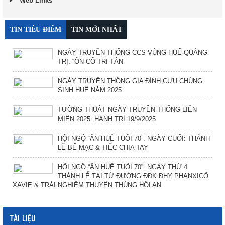
Web Links
TIN TIÊU ĐIỂM
TIN MỚI NHẤT
NGÀY TRUYỀN THỐNG CCS VÙNG HUẾ-QUẢNG
TRỊ. “ÔN CỐ TRI TÂN”
NGÀY TRUYỀN THỐNG GIA ĐÌNH CỰU CHỦNG
SINH HUẾ NĂM 2025
TƯỜNG THUẬT NGÀY TRUYỀN THỐNG LIÊN
MIỀN 2025. HẠNH TRÍ 19/9/2025
HỘI NGỘ “ÂN HUỆ TUỔI 70”. NGÀY CUỐI: THÁNH
LỄ BẾ MẠC & TIỆC CHIA TAY
HỘI NGỘ “ÂN HUỆ TUỔI 70”. NGÀY THỨ 4:
THÁNH LỄ TẠI TỪ ĐƯỜNG ĐĐK ĐHY PHANXICÔ
XAVIE & TRẢI NGHIỆM THUYỀN THÚNG HỘI AN
TÀI LIỆU