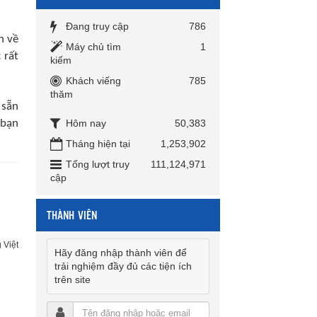
Đang truy cập
786
n về
Máy chủ tìm
1
 rất
kiếm
Khách viếng
785
thăm
 sẵn
 bạn
Hôm nay
50,383
Tháng hiện tại
1,253,902
Tổng lượt truy
111,124,971
cập
THÀNH VIÊN
 Việt
Hãy đăng nhập thành viên để
trải nghiệm đầy đủ các tiện ích
trên site