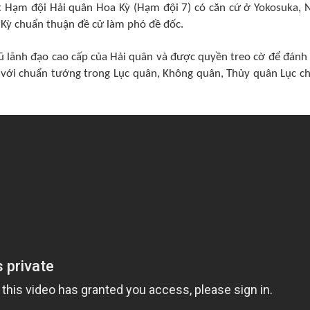
t Hạm đội Hải quân Hoa Kỳ (Hạm đội 7) có căn cứ ở Yokosuka, 
Kỳ chuẩn thuận đề cử làm phó đề đốc.
ũ lãnh đạo cao cấp của Hải quân và được quyền treo cờ để đánh
g với chuẩn tướng trong Lục quân, Không quân, Thủy quân Lục ch