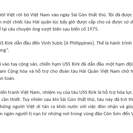
i Việt rời bỏ Việt Nam vào ngày Sài Gòn thất thủ. Tôi đã được 
n một chiếc tàu Hải quân lúc bấy giờ được cấp cho và được sử 
 lại câu chuyện ông vượt biên sau biến cố 1975.
S Kirk dẫn đầu đến Vịnh Subic [ở Philippines]. Thế là hành trình
ông”.
ào tay cộng sản, chiến hạm USS Kirk đã dẫn đầu một hạm độ
am Cộng hòa và hỗ trợ cho đoàn tàu Hải Quân Việt Nam chở 
 an toàn.
ến tranh Việt Nam, nhiệm vụ của tàu USS Kirk là hỗ trợ hỏa lực
cần thiết. Tuy nhiên sau khi Sài Gòn thất thủ, tàu này đã trở t
hững người Việt di tản ra khỏi nước với việc đón nhận và giú
m ngàn người tị nạn từ những nơi trong vùng đảo Côn Sơn đến 