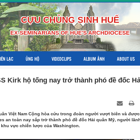
CỰU CHỦNG SINH HUẾ
EX-SEMINARIANS OF HUE'S ARCHDIOCESE
LIÊN LẠC
ỦNG HỘ
VIDEOCLIPS
ALBUM ẢNH
ABOUT US
 Kirk hộ tống nay trở thành phó đề đốc Hả
uân Việt Nam Cộng hòa cứu trong đoàn người vượt biên và được
es an toàn nay sắp trở thành phó đề đốc Hải quân Mỹ, người lãn
g khu vực chiến lược của Washington.