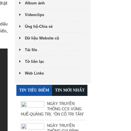
Album ảnh
Nhật
Videoclips
 dấu
Ủng hộ-Chia sẻ
iến,
Dữ liệu Website cũ
Tải file
Tờ liên lạc
Web Links
TIN TIÊU ĐIỂM
TIN MỚI NHẤT
NGÀY TRUYỀN
THỐNG CCS VÙNG
HUẾ-QUẢNG TRỊ. “ÔN CỐ TRI TÂN”
NGÀY TRUYỀN
THỐNG GIA ĐÌNH