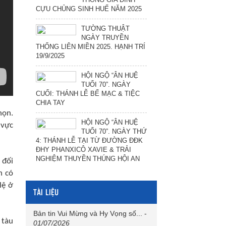
CỰU CHỦNG SINH HUẾ NĂM 2025
TƯỜNG THUẬT
NGÀY TRUYỀN
THỐNG LIÊN MIỀN 2025. HẠNH TRÍ
19/9/2025
HỘI NGỘ “ÂN HUỆ
TUỔI 70”. NGÀY
CUỐI: THÁNH LỄ BẾ MẠC & TIỆC
CHIA TAY
họn.
HỘI NGỘ “ÂN HUỆ
 vực
TUỔI 70”. NGÀY THỨ
4: THÁNH LỄ TẠI TỪ ĐƯỜNG ĐĐK
ĐHY PHANXICÔ XAVIE & TRẢI
NGHIỆM THUYỀN THÚNG HỘI AN
 đối
n có
lệ ở
TÀI LIỆU
Bản tin Vui Mừng và Hy Vọng số...
-
 tàu
01/07/2026