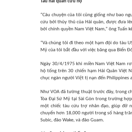
Tàu hải quân cứu hộ
“Câu chuyện của tôi cũng giống như bao ngườ
cứu bởi thủy thủ của Hải quân, được đưa lê
bởi chính quyền Nam Việt Nam,” ông Tuấn kể
“Và chúng tôi đi theo một hạm đội do tàu US
Mỹ của tôi bắt đầu với việc băng qua Biển Đ
Ngày 30/4/1975 khi miền Nam Việt Nam rơi v
hộ tống trên 30 chiến hạm Hải Quân Việt N
chục ngàn người Việt tị nạn đến Philippines
Như VOA đã tường thuật trước đây, trong chi
Tòa Đại Sứ Mỹ tại Sài Gòn trong trường hợp 
một chiếc tàu cứu trợ nhân đạo, giúp đỡ n
chuyển hơn 18,000 người trong số hàng tră
Subic, đảo Wake, và đảo Guam.