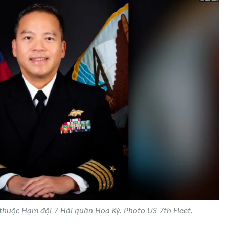
thuộc Hạm đội 7 Hải quân Hoa Kỳ. Photo US 7th Fleet.