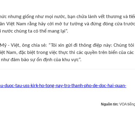
thức nhưng giống như mọi nước, bạn chữa lành vết thương và tiế
 dân Việt Nam rằng hãy cởi mở tư tưởng và đừng đóng cửa trước
 nước chúng ta có thể mang lại”.
Mỹ - Việt, ông chia sẻ: “Tôi xin gửi đi thông điệp này: Chúng tôi
iệt Nam, đặc biệt trong việc thực thi các quyền trên biển của các
g như đảm bảo sự ổn định của khu vực”.
u-duoc-tau-uss-kirk-ho-tong-nay-tro-thanh-pho-de-doc-hai-quan-
Nguồn tin:
VOA tiếng