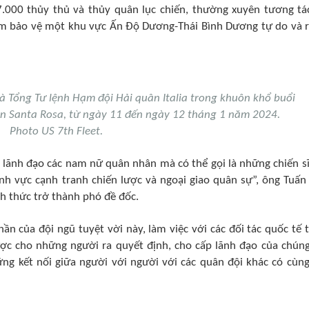
.000 thủy thủ và thủy quân lục chiến, thường xuyên tương tá
ằm bảo vệ một khu vực Ấn Độ Dương-Thái Bình Dương tự do và 
à Tổng Tư lệnh Hạm đội Hải quân Italia trong khuôn khổ buổi
ân Santa Rosa, từ ngày 11 đến ngày 12 tháng 1 năm 2024.
Photo US 7th Fleet.
sẽ lãnh đạo các nam nữ quân nhân mà có thể gọi là những chiến sĩ
ĩnh vực cạnh tranh chiến lược và ngoại giao quân sự”, ông Tuấn
ính thức trở thành phó đề đốc.
ần của đội ngũ tuyệt vời này, làm việc với các đối tác quốc tế 
ược cho những người ra quyết định, cho cấp lãnh đạo của chúng
ng kết nối giữa người với người với các quân đội khác có cùng