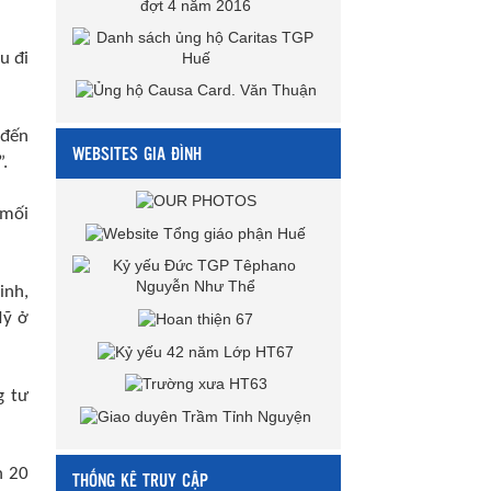
u đi
 đến
WEBSITES GIA ĐÌNH
.
 mối
inh,
Mỹ ở
g tư
n 20
THỐNG KÊ TRUY CẬP