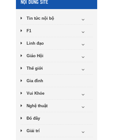
NỘI DUNG SITE
Tin tức nội bộ
F1
Linh đạo
Giáo Hội
Thế giới
Gia đình
Vui Khỏe
Nghệ thuật
Đó đây
Giải trí