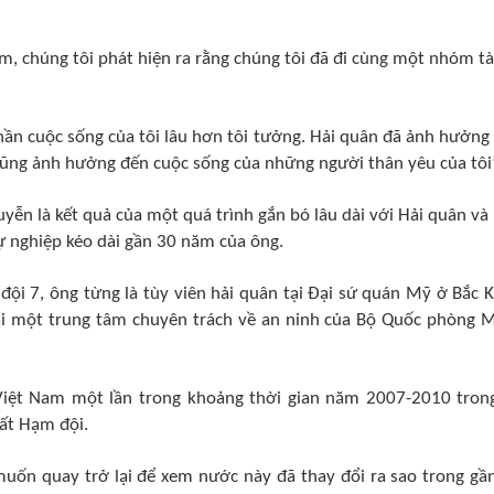
Nam, chúng tôi phát hiện ra rằng chúng tôi đã đi cùng một nhóm tà
hần cuộc sống của tôi lâu hơn tôi tưởng. Hải quân đã ảnh hưởng
à cũng ảnh hưởng đến cuộc sống của những người thân yêu của tôi”
ễn là kết quả của một quá trình gắn bó lâu dài với Hải quân và
sự nghiệp kéo dài gần 30 năm của ông.
ội 7, ông từng là tùy viên hải quân tại Đại sứ quán Mỹ ở Bắc K
tại một trung tâm chuyên trách về an ninh của Bộ Quốc phòng 
 Việt Nam một lần trong khoảng thời gian năm 2007-2010 tron
hất Hạm đội.
uốn quay trở lại để xem nước này đã thay đổi ra sao trong gầ