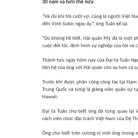
30 năm và hơn thế nữa
“Và rồi khi tôi cưới vợ, cũng là người Việt 
đến Vịnh Subic ngày ấy”, ông Tuấn kể lại.
“Dù không hề biết, Hải quân Mỹ đã là một p
cuộc đời tôi, định hình sự nghiệp của tôi v
Thành tựu ngày hôm nay của Đại tá Tuấn Nguy
liên hệ của ông với Hải quân còn xa hơn cả 
Trước khi được phân công công tác tại Hạm đ
Trung Quốc và từng là giảng viên quân sự 
Hawaii.
Đại tá Tuấn cho biết ông đã từng quay lại
cách viên chức đặc trách Việt Nam của Đệ T
Ông cho biết trên cương vị mới ông mong m