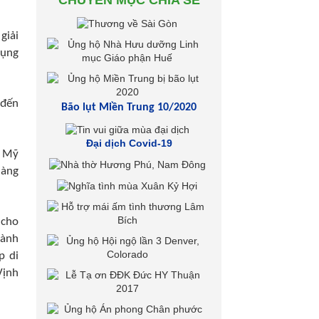
CHUYÊN MỤC CHIA SẺ
giải
dụng
 đến
Bão lụt Miền Trung 10/2020
Đại dịch Covid-19
i Mỹ
hàng
 cho
hành
p di
Vịnh