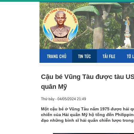
TRANG CHỦ
TIN TỨC
TẢI FILE
TỜ 
Cậu bé Vũng Tàu được tàu USS
quân Mỹ
Thứ bảy - 04/05/2024 21:49
Một cậu bé ở Vũng Tàu năm 1975 được hải q
chiến của Hải quân Mỹ hộ tống đến Philippin
đạo những binh sĩ hải quân chiến lược tron