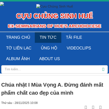
CỰU CHỦNG SINH HUẾ
EX-SEMINARIANS OF HUE'S ARCHDIOCESE
TRANG CHỦ
TIN TỨC
TẢI FILE
TỜ LIÊN LẠC
ỦNG HỘ
VIDEOCLIPS
ALBUM ẢNH
ABOUT US
Chúa nhật I Mùa Vọng A. Đừng đánh mất
phẩm chất cao đẹp của mình
Thứ sáu - 28/11/2025 10:08