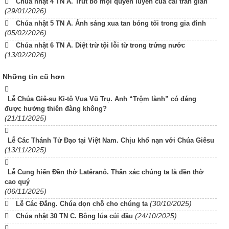
Chúa nhật 4 TN A. Trút bỏ mọi quyến luyến của cải trần gian
(29/01/2026)
Chúa nhật 5 TN A. Ánh sáng xua tan bóng tối trong gia đình
(05/02/2026)
Chúa nhật 6 TN A. Diệt trừ tội lỗi từ trong trứng nước
(13/02/2026)
Những tin cũ hơn
Lễ Chúa Giê-su Ki-tô Vua Vũ Trụ. Anh “Trộm lành” có đáng
được hưởng thiên đàng không?
(21/11/2025)
Lễ Các Thánh Tử Đạo tại Việt Nam. Chịu khổ nạn với Chúa Giêsu
(13/11/2025)
Lễ Cung hiến Đền thờ Latêranô. Thân xác chúng ta là đền thờ
cao quý
(06/11/2025)
(30/10/2025)
Lễ Các Đẳng. Chúa dọn chỗ cho chúng ta
(24/10/2025)
Chúa nhật 30 TN C. Bông lúa cúi đầu