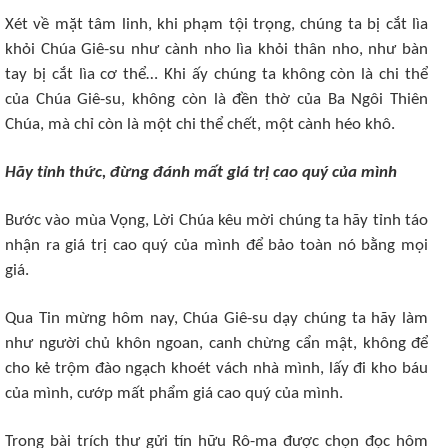
Xét về mặt tâm linh, khi phạm tội trọng, chúng ta bị cắt lìa
khỏi Chúa Giê-su như cành nho lìa khỏi thân nho, như bàn
tay bị cắt lìa cơ thể… Khi ấy chúng ta không còn là chi thể
của Chúa Giê-su, không còn là đền thờ của Ba Ngôi Thiên
Chúa, mà chỉ còn là một chi thể chết, một cành héo khô.
Hãy tỉnh thức, đừng đánh mất giá trị cao quý của mình
Bước vào mùa Vọng, Lời Chúa kêu mời chúng ta hãy tỉnh táo
nhận ra giá trị cao quý của mình để bảo toàn nó bằng mọi
giá.
Qua Tin mừng hôm nay, Chúa Giê-su dạy chúng ta hãy làm
như người chủ khôn ngoan, canh chừng cẩn mật, không để
cho kẻ trộm đào ngạch khoét vách nhà mình, lấy đi kho báu
của mình, cướp mất phẩm giá cao quý của mình.
Trong bài trích thư gửi tín hữu Rô-ma được chọn đọc hôm