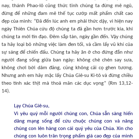
nay, thánh Phao-lô cũng thức tỉnh chúng ta đừng mê ngủ,
đừng để những đam mê thế tục cướp mất phẩm chất cao
đẹp của mình: “Đã đến lúc anh em phải thức dậy, vì hiện nay
ngày Thiên Chúa cứu độ chúng ta đã gần hơn trước kia, khi
chúng ta mới tin đạo. Đêm sắp tàn, ngày gần đến. Vậy chúng
ta hãy loại bỏ những việc làm đen tối, và cầm lấy vũ khí của
sự sáng để chiến đấu. Chúng ta hãy ăn ở cho đứng đắn như
người đang sống giữa ban ngày: không chè chén say sưa,
không chơi bời dâm đãng, cũng không cãi cọ ghen tương.
Nhưng anh em hãy mặc lấy Chúa Giê-su Ki-tô và đừng chiều
theo tính xác thịt mà thoả mãn các dục vọng” (Rm 13,12-
14).
Lạy Chúa Giê-su,
Vì yêu quý mỗi người chúng con, Chúa sẵn sàng hiến
dâng mạng sống để cứu chuộc chúng con và nâng
chúng con lên hàng con cái quý yêu của Chúa. Xin cho
chúng con luôn trân trọng phẩm giá cao đẹp của mình