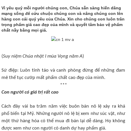
Vì yêu quý mỗi người chúng con, Chúa sẵn sàng hiến dâng
mạng sống để cứu chuộc chúng con và nâng chúng con lên
hàng con cái quý yêu của Chúa. Xin cho chúng con luôn trân
trọng phẩm giá cao đẹp của mình và quyết tâm bảo vệ phẩm
chất nầy bằng mọi giá.
(
Suy niệm Chúa nhật I mùa Vọng năm A
)
Sứ điệp: Luôn tỉnh táo và canh phòng đừng để những đam
mê thế tục cướp mất phẩm chất cao đẹp của mình.
***
Con người có giá trị rất cao
Cách đây vài ba trăm năm việc buôn bán nô lệ xảy ra khá
phổ biến tại Mỹ. Những người nô lệ bị xem như súc vật, như
một thứ hàng hóa có thể mua đi bán lại dễ dàng. Họ không
được xem như con người có danh dự hay phẩm giá.