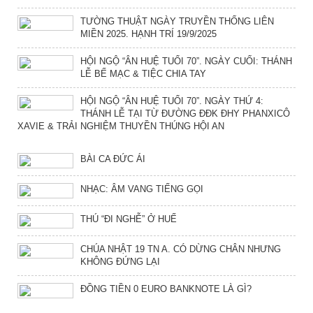
TƯỜNG THUẬT NGÀY TRUYỀN THỐNG LIÊN
MIỀN 2025. HẠNH TRÍ 19/9/2025
HỘI NGỘ “ÂN HUỆ TUỔI 70”. NGÀY CUỐI: THÁNH
LỄ BẾ MẠC & TIỆC CHIA TAY
HỘI NGỘ “ÂN HUỆ TUỔI 70”. NGÀY THỨ 4:
THÁNH LỄ TẠI TỪ ĐƯỜNG ĐĐK ĐHY PHANXICÔ
XAVIE & TRẢI NGHIỆM THUYỀN THÚNG HỘI AN
BÀI CA ĐỨC ÁI
NHẠC: ÂM VANG TIẾNG GỌI
THÚ “ĐI NGHỄ” Ở HUẾ
CHÚA NHẬT 19 TN A. CÓ DỪNG CHÂN NHƯNG
KHÔNG ĐỨNG LẠI
ĐỒNG TIỀN 0 EURO BANKNOTE LÀ GÌ?