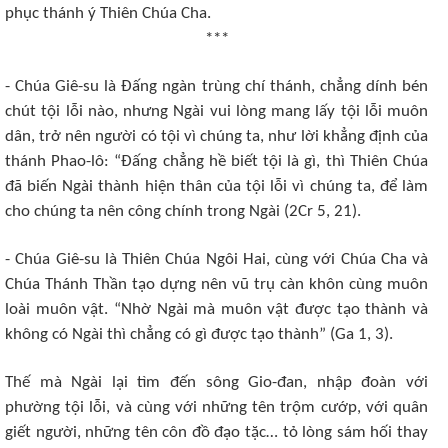
phục thánh ý Thiên Chúa Cha.
***
- Chúa Giê-su là Đấng ngàn trùng chí thánh, chẳng dính bén
chút tội lỗi nào, nhưng Ngài vui lòng mang lấy tội lỗi muôn
dân, trở nên người có tội vì chúng ta, như lời khẳng định của
thánh Phao-lô: “Đấng chẳng hề biết tội là gì, thì Thiên Chúa
đã biến Ngài thành hiện thân của tội lỗi vì chúng ta, để làm
cho chúng ta nên công chính trong Ngài (2Cr 5, 21).
- Chúa Giê-su là Thiên Chúa Ngôi Hai, cùng với Chúa Cha và
Chúa Thánh Thần tạo dựng nên vũ trụ càn khôn cùng muôn
loài muôn vật. “Nhờ Ngài mà muôn vật được tạo thành và
không có Ngài thì chẳng có gì được tạo thành” (Ga 1, 3).
Thế mà Ngài lại tìm đến sông Gio-đan, nhập đoàn với
phường tội lỗi, và cùng với những tên trộm cướp, với quân
giết người, những tên côn đồ đạo tặc… tỏ lòng sám hối thay