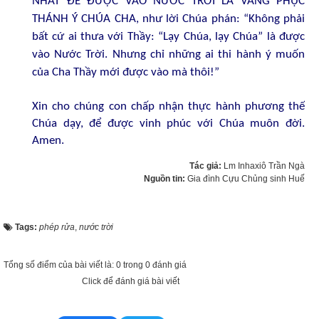
NHẤT ĐỂ ĐƯỢC VÀO NƯỚC TRỜI LÀ VÂNG PHỤC
THÁNH Ý CHÚA CHA, như lời Chúa phán: “Không phải
bất cứ ai thưa với Thầy: “Lạy Chúa, lạy Chúa” là được
vào Nước Trời. Nhưng chỉ những ai thi hành ý muốn
của Cha Thầy mới được vào mà thôi!”
Xin cho chúng con chấp nhận thực hành phương thế
Chúa dạy, để được vinh phúc với Chúa muôn đời.
Amen.
Tác giả:
Lm Inhaxiô Trần Ngà
Nguồn tin:
Gia đình Cựu Chủng sinh Huế
Tags:
phép rửa
,
nước trời
Tổng số điểm của bài viết là: 0 trong 0 đánh giá
Click để đánh giá bài viết