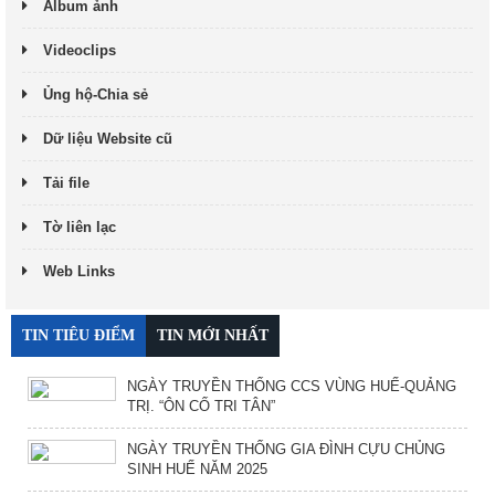
Album ảnh
Videoclips
Ủng hộ-Chia sẻ
Dữ liệu Website cũ
Tải file
Tờ liên lạc
Web Links
TIN TIÊU ĐIỂM
TIN MỚI NHẤT
NGÀY TRUYỀN THỐNG CCS VÙNG HUẾ-QUẢNG
TRỊ. “ÔN CỐ TRI TÂN”
NGÀY TRUYỀN THỐNG GIA ĐÌNH CỰU CHỦNG
SINH HUẾ NĂM 2025