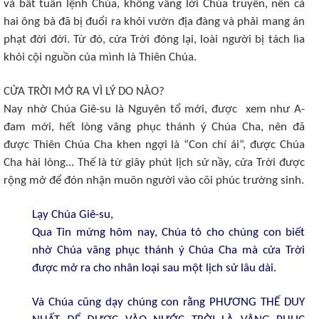
và bất tuân lệnh Chúa, không vâng lời Chúa truyền, nên cả
hai ông bà đã bị đuổi ra khỏi vườn địa đàng và phải mang án
phạt đời đời. Từ đó, cửa Trời đóng lại, loài người bị tách lìa
khỏi cội nguồn của mình là Thiên Chúa.
CỬA TRỜI MỞ RA VÌ LÝ DO NÀO?
Nay nhờ Chúa Giê-su là Nguyên tổ mới, được xem như A-
đam mới, hết lòng vâng phục thánh ý Chúa Cha, nên đã
được Thiên Chúa Cha khen ngợi là “Con chí ái”, được Chúa
Cha hài lòng... Thế là từ giây phút lịch sử nầy, cửa Trời được
rộng mở để đón nhận muôn người vào cõi phúc trường sinh.
Lạy Chúa Giê-su,
Qua Tin mừng hôm nay, Chúa tỏ cho chúng con biết
nhờ Chúa vâng phục thánh ý Chúa Cha mà cửa Trời
được mở ra cho nhân loại sau một lịch sử lâu dài.
Và Chúa cũng dạy chúng con rằng PHƯƠNG THẾ DUY