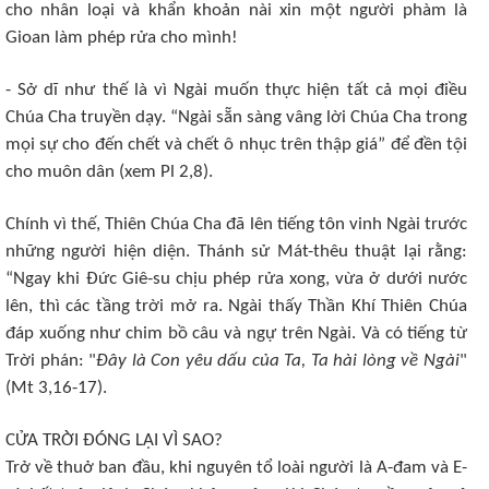
cho nhân loại và khẩn khoản nài xin một người phàm là
Gioan làm phép rửa cho mình!
- Sở dĩ như thế là vì Ngài muốn thực hiện tất cả mọi điều
Chúa Cha truyền dạy. “Ngài sẵn sàng vâng lời Chúa Cha trong
mọi sự cho đến chết và chết ô nhục trên thập giá” để đền tội
cho muôn dân (xem Pl 2,8).
Chính vì thế, Thiên Chúa Cha đã lên tiếng tôn vinh Ngài trước
những người hiện diện. Thánh sử Mát-thêu thuật lại rằng:
“Ngay khi Đức Giê-su chịu phép rửa xong, vừa ở dưới nước
lên, thì các tầng trời mở ra. Ngài thấy Thần Khí Thiên Chúa
đáp xuống như chim bồ câu và ngự trên Ngài. Và có tiếng từ
Trời phán: "
Đây là Con yêu dấu của Ta, Ta hài lòng về Ngài
"
(Mt 3,16-17).
CỬA TRỜI ĐÓNG LẠI VÌ SAO?
Trở về thuở ban đầu, khi nguyên tổ loài người là A-đam và E-