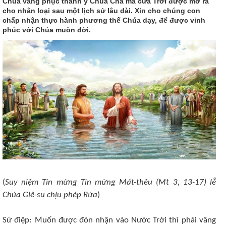
Chúa vâng phục thánh ý Chúa Cha mà cửa Trời được mở ra
cho nhân loại sau một lịch sử lâu dài. Xin cho chúng con
chấp nhận thực hành phương thế Chúa dạy, để được vinh
phúc với Chúa muôn đời.
(
Suy niệm Tin mừng Tin mừng Mát-thêu (Mt 3, 13-17) lễ
Chúa Giê-su chịu phép Rửa
)
Sứ điệp: Muốn được đón nhận vào Nước Trời thì phải vâng