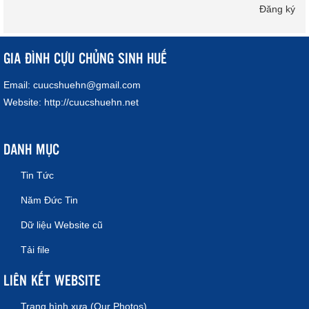
Đăng ký
GIA ĐÌNH CỰU CHỦNG SINH HUẾ
Email:
cuucshuehn@gmail.com
Website:
http://cuucshuehn.net
DANH MỤC
Tin Tức
Năm Đức Tin
Dữ liệu Website cũ
Tải file
LIÊN KẾT WEBSITE
Trang hình xưa (Our Photos)