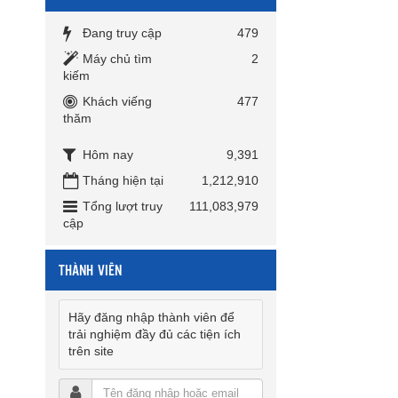
Đang truy cập
479
Máy chủ tìm
2
kiếm
Khách viếng
477
thăm
Hôm nay
9,391
Tháng hiện tại
1,212,910
Tổng lượt truy
111,083,979
cập
THÀNH VIÊN
Hãy đăng nhập thành viên để
trải nghiệm đầy đủ các tiện ích
trên site