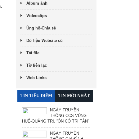
Album ảnh
.
Videoclips
Ủng hộ-Chia sẻ
Dữ liệu Website cũ
Tải file
Tờ liên lạc
Web Links
TIN TIÊU ĐIỂM
TIN MỚI NHẤT
NGÀY TRUYỀN
THỐNG CCS VÙNG
HUẾ-QUẢNG TRỊ. “ÔN CỐ TRI TÂN”
NGÀY TRUYỀN
THỐNG GIA ĐÌNH