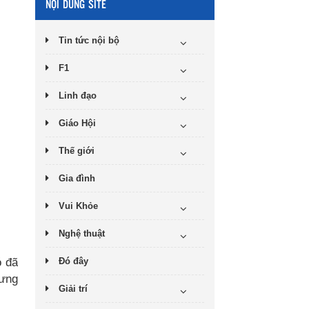
NỘI DUNG SITE
Tin tức nội bộ
F1
Linh đạo
Giáo Hội
Thế giới
Gia đình
Vui Khỏe
Nghệ thuật
ó đã
Đó đây
hưng
Giải trí