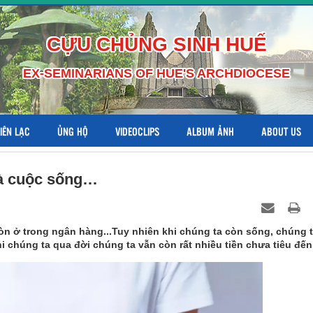
CỰU CHỦNG SINH HUẾ
EX-SEMINARIANS OF HUE'S ARCHDIOCESE
LIÊN LẠC
ỦNG HỘ
VIDEOCLIPS
ALBUM ẢNH
ABOUT US
 và cuộc sống…
còn ở trong ngân hàng...Tuy nhiên khi chúng ta còn sống, chúng 
hi chúng ta qua đời chúng ta vẫn còn rất nhiều tiền chưa tiêu đến