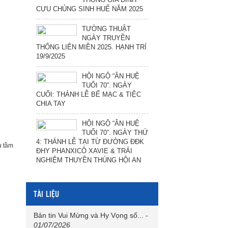
CỰU CHỦNG SINH HUẾ NĂM 2025
TƯỜNG THUẬT
NGÀY TRUYỀN
THỐNG LIÊN MIỀN 2025. HẠNH TRÍ
19/9/2025
HỘI NGỘ “ÂN HUỆ
TUỔI 70”. NGÀY
CUỐI: THÁNH LỄ BẾ MẠC & TIỆC
CHIA TAY
HỘI NGỘ “ÂN HUỆ
TUỔI 70”. NGÀY THỨ
4: THÁNH LỄ TẠI TỪ ĐƯỜNG ĐĐK
 tầm
ĐHY PHANXICÔ XAVIE & TRẢI
NGHIỆM THUYỀN THÚNG HỘI AN
TÀI LIỆU
Bản tin Vui Mừng và Hy Vọng số...
-
01/07/2026