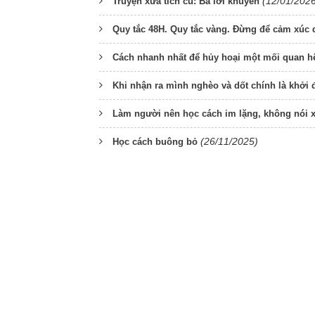
(12/01/202
Truyện xưa tích cũ: Ba lời khuyên
Quy tắc 48H. Quy tắc vàng. Đừng để cảm xúc 
Cách nhanh nhất để hủy hoại một mối quan hệ
Khi nhận ra mình nghèo và dốt chính là khởi 
Làm người nên học cách im lặng, không nói 
(26/11/2025)
Học cách buông bỏ