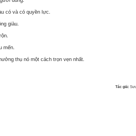
người đúng.
àu có và có quyền lực.
ng giàu.
rộn.
êu mến.
hưởng thụ nó một cách trọn vẹn nhất.
Tác giả:
Sưu