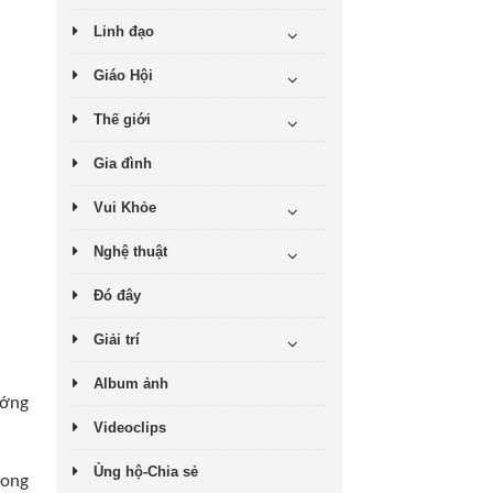
Linh đạo
Giáo Hội
Thế giới
Gia đình
Vui Khỏe
Nghệ thuật
Đó đây
Giải trí
Album ảnh
ướng
Videoclips
Ủng hộ-Chia sẻ
rong