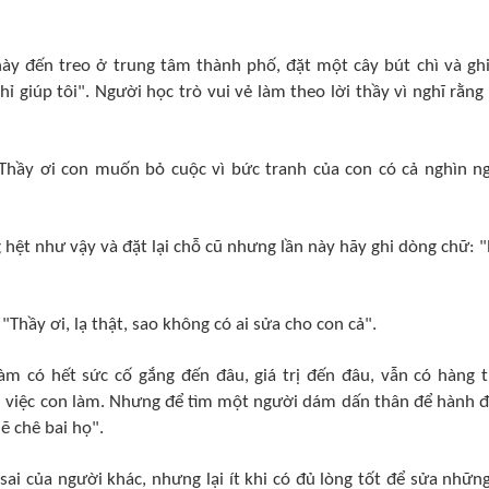
ày đến treo ở trung tâm thành phố, đặt một cây bút chì và ghi
ỉ giúp tôi". Người học trò vui vẻ làm theo lời thầy vì nghĩ rằng
"Thầy ơi con muốn bỏ cuộc vì bức tranh của con có cả nghìn n
g hệt như vậy và đặt lại chỗ cũ nhưng lần này hãy ghi dòng chữ: 
Thầy ơi, lạ thật, sao không có ai sửa cho con cả".
àm có hết sức cố gắng đến đâu, giá trị đến đâu, vẫn có hàng t
bai việc con làm. Nhưng để tìm một người dám dấn thân để hành 
ẽ chê bai họ".
 sai của người khác, nhưng lại ít khi có đủ lòng tốt để sửa những