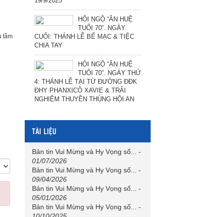
19/9/2025
HỘI NGỘ “ÂN HUỆ
TUỔI 70”. NGÀY
 tầm
CUỐI: THÁNH LỄ BẾ MẠC & TIỆC
CHIA TAY
HỘI NGỘ “ÂN HUỆ
TUỔI 70”. NGÀY THỨ
4: THÁNH LỄ TẠI TỪ ĐƯỜNG ĐĐK
ĐHY PHANXICÔ XAVIE & TRẢI
NGHIỆM THUYỀN THÚNG HỘI AN
TÀI LIỆU
Bản tin Vui Mừng và Hy Vọng số...
-
01/07/2026
Bản tin Vui Mừng và Hy Vọng số...
-
09/04/2026
Bản tin Vui Mừng và Hy Vọng số...
-
05/01/2026
Bản tin Vui Mừng và Hy Vọng số...
-
10/10/2025