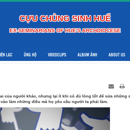
CỰU CHỦNG SINH HUẾ
EX-SEMINARIANS OF HUE'S ARCHDIOCESE
LIÊN LẠC
ỦNG HỘ
VIDEOCLIPS
ALBUM ẢNH
ABOUT US
sai của người khác, nhưng lại ít khi có đủ lòng tốt để sửa những 
y vào làm những điều mà họ yêu cầu người ta phải làm.