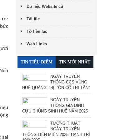
Dữ liệu Website cũ
 rõ:
Tải file
 bức
Tờ liên lạc
Web Links
gười
TIN TIÊU ĐIỂM
TIN MỚI NHẤT
"Nếu
NGÀY TRUYỀN
THỐNG CCS VÙNG
HUẾ-QUẢNG TRỊ. “ÔN CỐ TRI TÂN”
NGÀY TRUYỀN
THỐNG GIA ĐÌNH
riệu
CỰU CHỦNG SINH HUẾ NĂM 2025
động
TƯỜNG THUẬT
NGÀY TRUYỀN
THỐNG LIÊN MIỀN 2025. HẠNH TRÍ
 sai