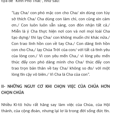
tựa đề “Kinh Phó Thác”, như sau:
“Lạy Cha/ con phó mặc con cho Cha/ xin dùng con tùy
sở thích Cha/ Cha dùng con làm chi, con cũng xin cám
ơn./ Con luôn luôn sẵn sàng, con đón nhận tất cả./
Miễn là ý Cha thực hiện nơi con và nơi mọi loài Cha
tạo dựng/ thì lạy Cha/ con không muốn chi khác nữa./
Con trao linh hồn con về tay Cha./ Con dâng linh hồn
con cho Cha,/ lạy Chúa Trời của con/ với tất cả tình yêu
của lòng con./ Vì con yêu mến Cha,/ vì lòng yêu mến
thúc đẩy con phó dâng mình cho Cha/ thúc đẩy con
trao trọn bản thân về tay Cha/ không so đo/ với một
lòng tin cậy vô biên./ Vì Cha là Cha của con”.
II- NHỮNG NGUY CƠ KHI CHỌN VIỆC CỦA CHÚA HƠN
CHỌN CHÚA
Nhiều Ki-tô hữu rất hăng say làm việc của Chúa, của Hội
thánh, của cộng đoàn, nhưng lại lơ là trong đời sống đức tin.