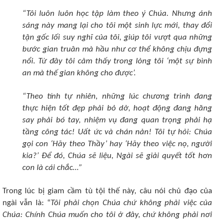
“Tôi luôn luôn học tập làm theo ý Chúa. Nhưng ánh
sáng này mang lại cho tôi một sinh lực mới, thay đổi
tận gốc lối suy nghĩ của tôi, giúp tôi vượt qua những
bước gian truân mà hầu như cơ thể không chịu đựng
nổi. Từ đây tôi cảm thấy trong lòng tôi ‘một sự bình
an mà thế gian không cho được’.
“Theo tính tự nhiên, những lúc chương trình đang
thực hiện tốt đẹp phải bỏ dở, hoạt động đang hăng
say phải bó tay, nhiệm vụ đang quan trọng phải hạ
tầng công tác! Uất ức và chán nản! Tôi tự hỏi: Chúa
gọi con ‘Hãy theo Thầy’ hay ‘Hãy theo việc nọ, người
kia?’ Ðể đó, Chúa sẽ liệu, Ngài sẽ giải quyết tốt hơn
con là cái chắc…”
Trong lúc bị giam cầm tù tội thế này, câu nói chủ đạo của
ngài vẫn là: “
Tôi phải chọn Chúa chứ không phải việc của
Chúa: Chính Chúa muốn cho tôi ở đây, chứ không phải nơi