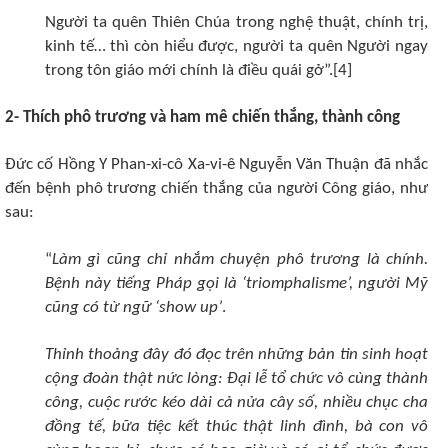
Người ta quên Thiên Chúa trong nghệ thuật, chính trị,
kinh tế… thì còn hiểu được, người ta quên Người ngay
trong tôn giáo mới chính là điều quái gở”.[4]
2- Thích phô trương và ham mê chiến thắng, thành công
Đức cố Hồng Y Phan-xi-cô Xa-vi-ê Nguyễn Văn Thuận đã nhắc
đến bệnh phô trương chiến thắng của người Công giáo, như
sau:
“
Làm gì cũng chỉ nhắm chuyện phô trương là chính.
Bệnh này tiếng Pháp gọi là ‘triomphalisme’, người Mỹ
cũng có từ ngữ ‘show up’
.
Thỉnh thoảng đây đó đọc trên những bản tin sinh hoạt
cộng đoàn thật nức lòng: Đại lễ tổ chức vô cùng thành
công, cuộc rước kéo dài cả nửa cây số, nhiều chục cha
đồng tế, bữa tiệc kết thúc thật linh đình, bà con vô