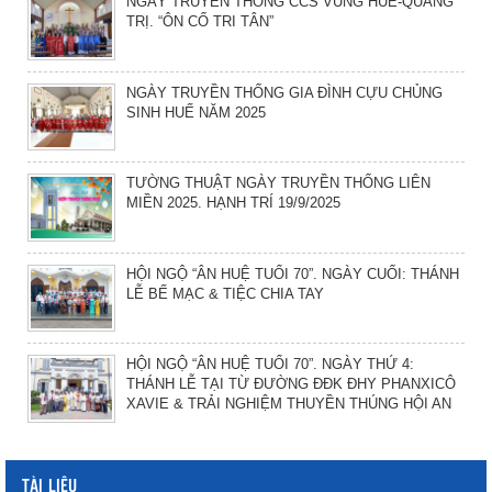
NGÀY TRUYỀN THỐNG CCS VÙNG HUẾ-QUẢNG
TRỊ. “ÔN CỐ TRI TÂN”
NGÀY TRUYỀN THỐNG GIA ĐÌNH CỰU CHỦNG
SINH HUẾ NĂM 2025
TƯỜNG THUẬT NGÀY TRUYỀN THỐNG LIÊN
MIỀN 2025. HẠNH TRÍ 19/9/2025
HỘI NGỘ “ÂN HUỆ TUỔI 70”. NGÀY CUỐI: THÁNH
LỄ BẾ MẠC & TIỆC CHIA TAY
HỘI NGỘ “ÂN HUỆ TUỔI 70”. NGÀY THỨ 4:
THÁNH LỄ TẠI TỪ ĐƯỜNG ĐĐK ĐHY PHANXICÔ
XAVIE & TRẢI NGHIỆM THUYỀN THÚNG HỘI AN
TÀI LIỆU