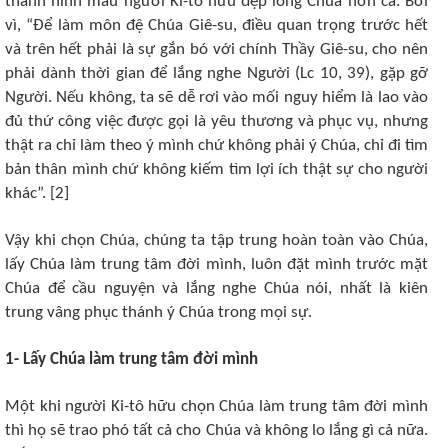
thành hình mẫu người Ki-tô hữu đẹp lòng Chúa hơn cả. Bởi
vì, “Để làm môn đệ Chúa Giê-su, điều quan trọng trước hết
và trên hết phải là sự gắn bó với chính Thầy Giê-su, cho nên
phải dành thời gian để lắng nghe Người (Lc 10, 39), gặp gỡ
Người. Nếu không, ta sẽ dễ rơi vào mối nguy hiểm là lao vào
đủ thứ công việc được gọi là yêu thương và phục vụ, nhưng
thật ra chỉ làm theo ý mình chứ không phải ý Chúa, chỉ đi tìm
bản thân mình chứ không kiếm tìm lợi ích thật sự cho người
khác”. [2]
Vậy khi chọn Chúa, chúng ta tập trung hoàn toàn vào Chúa,
lấy Chúa làm trung tâm đời mình, luôn đặt mình trước mặt
Chúa để cầu nguyện và lắng nghe Chúa nói, nhất là kiên
trung vâng phục thánh ý Chúa trong mọi sự.
1- Lấy Chúa làm trung tâm đời mình
Một khi người Ki-tô hữu chọn Chúa làm trung tâm đời mình
thì họ sẽ trao phó tất cả cho Chúa và không lo lắng gì cả nữa.