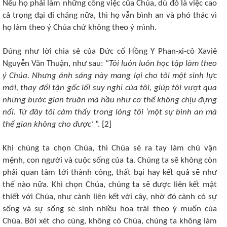
Nếu họ phải làm những công việc của Chúa, dù đó là việc cao
cả trọng đại đi chăng nữa, thì họ vẫn bình an và phó thác vì
họ làm theo ý Chúa chứ không theo ý mình.
Đúng như lời chia sẻ của Đức cố Hồng Y Phan-xi-cô Xaviê
Nguyễn Văn Thuận, như sau: “
Tôi luôn luôn học tập làm theo
ý Chúa. Nhưng ánh sáng này mang lại cho tôi một sinh lực
mới, thay đổi tận gốc lối suy nghĩ của tôi, giúp tôi vượt qua
những bước gian truân mà hầu như cơ thể không chịu đựng
nổi. Từ đây tôi cảm thấy trong lòng tôi ‘một sự bình an mà
thế gian không cho được’
”. [2]
Khi chúng ta chọn Chúa, thì Chúa sẽ ra tay làm chủ vận
mệnh, con người và cuộc sống của ta. Chúng ta sẽ không còn
phải quan tâm tới thành công, thất bại hay kết quả sẽ như
thế nào nữa. Khi chọn Chúa, chúng ta sẽ được liên kết mật
thiết với Chúa, như cành liên kết với cây, nhờ đó cành có sự
sống và sự sống sẽ sinh nhiều hoa trái theo ý muốn của
Chúa. Bởi xét cho cùng, không có Chúa, chúng ta không làm