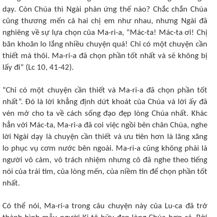
dạy. Còn Chúa thì Ngài phản ứng thế nào? Chắc chắn Chúa
cũng thương mến cả hai chị em như nhau, nhưng Ngài đã
nghiêng về sự lựa chọn của Ma-ri-a, “Mác-ta! Mác-ta ơi! Chị
băn khoăn lo lắng nhiều chuyện quá! Chỉ có một chuyện cần
thiết mà thôi. Ma-ri-a đã chọn phần tốt nhất và sẽ không bị
lấy đi” (Lc 10, 41-42).
“Chỉ có một chuyện cần thiết và Ma-ri-a đã chọn phần tốt
nhất”. Đó là lời khẳng định dứt khoát của Chúa và lời ấy đã
vén mở cho ta về cách sống đạo đẹp lòng Chúa nhất. Khác
hẳn với Mác-ta, Ma-ri-a đã coi việc ngồi bên chân Chúa, nghe
lời Ngài dạy là chuyện cần thiết và ưu tiên hơn là lăng xăng
lo phục vụ cơm nước bên ngoài. Ma-ri-a cũng không phải là
người vô cảm, vô trách nhiệm nhưng cô đã nghe theo tiếng
nói của trái tim, của lòng mến, của niềm tin để chọn phần tốt
nhất.
Có thể nói, Ma-ri-a trong câu chuyện này của Lu-ca đã trở