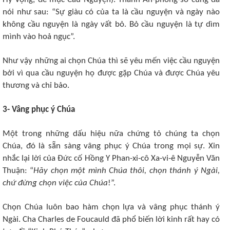
nói như sau: “Sự giàu có của ta là cầu nguyện và ngày nào
không cầu nguyện là ngày vất bỏ. Bỏ cầu nguyện là tự dìm
mình vào hoả ngục”.
Như vậy những ai chọn Chúa thì sẽ yêu mến việc cầu nguyện
bởi vì qua cầu nguyện họ được gặp Chúa và được Chúa yêu
thương và chỉ bảo.
3- Vâng phục ý Chúa
Một trong những dấu hiệu nữa chứng tỏ chúng ta chọn
Chúa, đó là sẵn sàng vâng phục ý Chúa trong mọi sự. Xin
nhắc lại lời của Đức cố Hồng Y Phan-xi-cô Xa-vi-ê Nguyễn Văn
Thuận: “
Hãy chọn một mình Chúa thôi, chọn thánh ý Ngài,
chứ đừng chọn việc của Chúa
!”.
Chọn Chúa luôn bao hàm chọn lựa và vâng phục thánh ý
Ngài. Cha Charles de Foucauld đã phổ biến lời kinh rất hay có