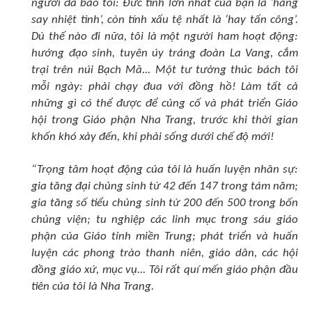
người đã bảo tôi: Ðức tính lớn nhất của bạn là ‘hăng
say nhiệt tình’, còn tính xấu tệ nhất là ‘hay tấn công’.
Dù thế nào đi nữa, tôi là một người ham hoạt động:
hướng đạo sinh, tuyên úy tráng đoàn La Vang, cắm
trại trên núi Bạch Mã... Một tư tưởng thúc bách tôi
mỗi ngày: phải chạy đua với đồng hồ! Làm tất cả
những gì có thể được để củng cố và phát triển Giáo
hội trong Giáo phận Nha Trang, trước khi thời gian
khốn khó xảy đến, khi phải sống dưới chế độ mới!
“Trọng tâm hoạt động của tôi là huấn luyện nhân sự:
gia tăng đại chủng sinh từ 42 đến 147 trong tám năm;
gia tăng số tiểu chủng sinh từ 200 đến 500 trong bốn
chủng viện; tu nghiệp các linh mục trong sáu giáo
phận của Giáo tỉnh miền Trung; phát triển và huấn
luyện các phong trào thanh niên, giáo dân, các hội
đồng giáo xứ, mục vụ... Tôi rất quí mến giáo phận đầu
tiên của tôi là Nha Trang.