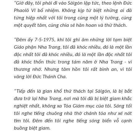
“Giờ đây, tôi phải đi vào Sàigòn lập tức, theo lệnh Ðức
Phaolô VI bổ nhiệm. Không kịp từ biệt những ai đã
từng hiệp nhất với tôi trong cùng một lý tưởng, cùng
một quyết tâm, cùng chia sẻ hân hoan và thử thách.
“Ðêm ấy 7-5-1975, khi tôi ghi âm những lời tạm biệt
Giáo phận Nha Trang, tôi đã khóc nhiều, đó là một lần
độc nhất tôi đã khóc nhiều, đó là một lần độc nhất tôi
đã khóc thổn thức trong tám năm ở Nha Trang - vì
thương nhớ. Nhưng tâm hồn tôi rất bình an, vì tôi
vâng lời Ðức Thánh Cha.
“Tiếp đến là gian khổ thử thách tại Sàigòn, là bị bắt
đưa trở lại Nha Trang, nơi mà tôi đã bị biệt giam khắc
nghiệt nhất, không xa Tòa Giám mục của tôi. Sáng tối
tôi nghe tiếng chuông nhà thờ chánh tòa như xé nát
tim tôi. Ðêm đến tôi nghe tiếng sóng biển vỗ cạnh
buồng biệt giam.