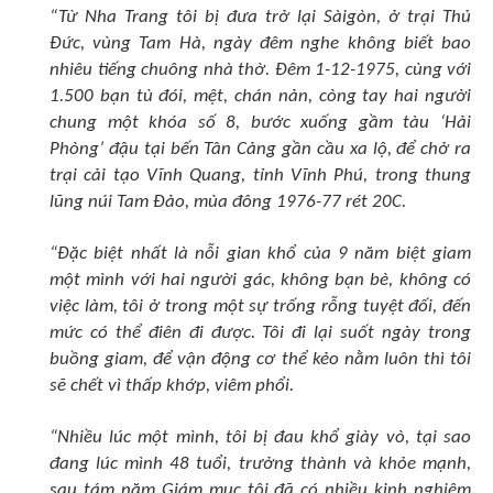
“Từ Nha Trang tôi bị đưa trở lại Sàigòn, ở trại Thủ
Ðức, vùng Tam Hà, ngày đêm nghe không biết bao
nhiêu tiếng chuông nhà thờ. Ðêm 1-12-1975, cùng với
1.500 bạn tù đói, mệt, chán nản, còng tay hai người
chung một khóa số 8, bước xuống gầm tàu ‘Hải
Phòng’ đậu tại bến Tân Cảng gần cầu xa lộ, để chở ra
trại cải tạo Vĩnh Quang, tỉnh Vĩnh Phú, trong thung
lũng núi Tam Ðảo, mùa đông 1976-77 rét 20C.
“Ðặc biệt nhất là nỗi gian khổ của 9 năm biệt giam
một mình với hai người gác, không bạn bè, không có
việc làm, tôi ở trong một sự trống rỗng tuyệt đối, đến
mức có thể điên đi được. Tôi đi lại suốt ngày trong
buồng giam, để vận động cơ thể kẻo nằm luôn thì tôi
sẽ chết vì thấp khớp, viêm phổi.
“Nhiều lúc một mình, tôi bị đau khổ giày vò, tại sao
đang lúc mình 48 tuổi, trưởng thành và khỏe mạnh,
sau tám năm Giám mục tôi đã có nhiều kinh nghiệm