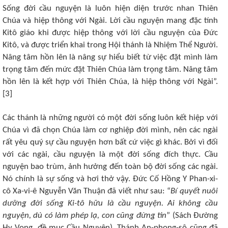
Sống đời cầu nguyện là luôn hiện diện trước nhan Thiên
Chúa và hiệp thông với Ngài. Lời cầu nguyện mang đặc tính
Kitô giáo khi được hiệp thông với lời cầu nguyện của Đức
Kitô, và được triển khai trong Hội thánh là Nhiệm Thể Người.
Nâng tâm hồn lên là nâng sự hiểu biết từ việc đặt mình làm
trọng tâm đến mức đặt Thiên Chúa làm trọng tâm. Nâng tâm
hồn lên là kết hợp với Thiên Chúa, là hiệp thông với Ngài”.
[3]
Các thánh là những người có một đời sống luôn kết hiệp với
Chúa vì đã chọn Chúa làm cơ nghiệp đời mình, nên các ngài
rất yêu quý sự cầu nguyện hơn bất cứ việc gì khác. Bởi vì đối
với các ngài, cầu nguyện là một đời sống đích thực. Cầu
nguyện bao trùm, ảnh hưởng đến toàn bộ đời sống các ngài.
Nó chính là sự sống và hơi thở vậy. Đức Cố Hồng Y Phan-xi-
cô Xa-vi-ê Nguyễn Văn Thuận đã viết như sau: “
Bí quyết nuôi
dưỡng đời sống Ki-tô hữu là cầu nguyện. Ai không cầu
nguyện, dù có làm phép lạ, con cũng đừng tin
” (Sách Đường
Hy Vọng, đề mục Cầu Nguyện). Thánh An-phong-sô cũng đã