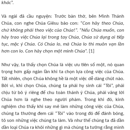
khác
”.
Và ngài đã cầu nguyện: Trước bàn thờ, bên Mình Thánh
Chúa, con nghe Chúa Giêsu bảo con: “
Con hãy theo Chúa,
chứ không phải theo việc của Chúa
!”. “
Nếu Chúa muốn, con
hãy trao việc Chúa lại trong tay Chúa, Chúa sử dụng ai tiếp
tục, mặc ý Chúa. Có Chúa lo, mà Chúa lo thì muôn vạn lần
hơn con lo. Con hãy chọn một mình Chúa
”. [1]
Như vậy, ta thấy chọn Chúa là việc ưu tiên số một, nó quan
trọng hơn gấp ngàn lần khi ta chọn lựa công việc của Chúa.
Tất nhiên, chọn Chúa không hề là một việc dễ dàng chút nào.
Bởi vì, khi chọn Chúa, chúng ta phải hy sinh cái “Tôi”, phải
chịu từ bỏ ý riêng để chu toàn thánh ý Chúa, phải vâng lời
Chúa hơn là nghe theo người phàm. Trong khi đó, kinh
nghiệm cho thấy khi say mê làm những công việc của Chúa,
chúng ta thường đem cái “Tôi” vào trong đó để đánh bóng,
tô son những việc chúng ta làm. Và như thế chúng ta đã dần
dần loại Chúa ra khỏi những gì mà chúng ta tưởng rằng mình