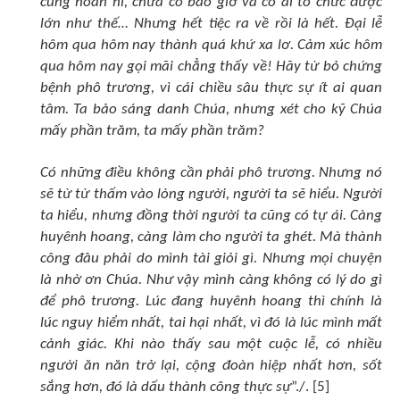
cùng hoan hỉ, chưa có bao giờ và có ai tổ chức được
lớn như thế… Nhưng hết tiệc ra về rồi là hết. Đại lễ
hôm qua hôm nay thành quá khứ xa lơ. Cảm xúc hôm
qua hôm nay gọi mãi chẳng thấy về! Hãy từ bỏ chứng
bệnh phô trương, vì cái chiều sâu thực sự ít ai quan
tâm. Ta bảo sáng danh Chúa, nhưng xét cho kỹ Chúa
mấy phần trăm, ta mấy phần trăm?
Có những điều không cần phải phô trương. Nhưng nó
sẽ từ từ thấm vào lòng người, người ta sẽ hiểu. Người
ta hiểu, nhưng đồng thời người ta cũng có tự ái. Càng
huyênh hoang, càng làm cho người ta ghét. Mà thành
công đâu phải do mình tài giỏi gì. Nhưng mọi chuyện
là nhờ ơn Chúa. Như vậy mình càng không có lý do gì
để phô trương. Lúc đang huyênh hoang thì chính là
lúc nguy hiểm nhất, tai hại nhất, vì đó là lúc mình mất
cảnh giác. Khi nào thấy sau một cuộc lễ, có nhiều
người ăn năn trở lại, cộng đoàn hiệp nhất hơn, sốt
sắng hơn, đó là dấu thành công thực sự
”./. [5]