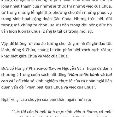
không có nghĩa là chúng ta phủ nhận tinh thần tích cực và
lòng nhiệt thành của những ai thực thi những việc của Chúa,
từ trong những lễ nghi thờ phượng cho đến những phục vụ
trong sinh hoạt cộng đoàn Dân Chúa. Nhưng trên hết, đối
tượng mà chúng ta chọn lựa ưu tiên trong đời sống đức tin
vẫn luôn luôn là Chúa, Đấng là tất cả trong mọi sự.
Vậy, để không rơi vào ảo tưởng cho rằng mình đã giữ đạo tốt
lành, đúng ý Chúa, chúng ta cần phân biệt cách rạch ròi sự
khác biệt giữa Chúa và việc của Chúa.
Đức cố Hồng Y Phan-xi-cô Xa-vi-ê Nguyễn Văn Thuận đã dành
chương 2 trong cuốn sách nổi tiếng “
Năm chiếc bánh và hai
con cá
” để chia sẻ kinh nghiệm thực tế của cá nhân ngài liên
quan vấn đề “Phân biệt giữa Chúa và việc của Chúa”.
Ngài kể lại câu chuyện của bản thân ngài như sau:
“
Lúc tôi còn là một linh mục sinh viên ở Roma, có một