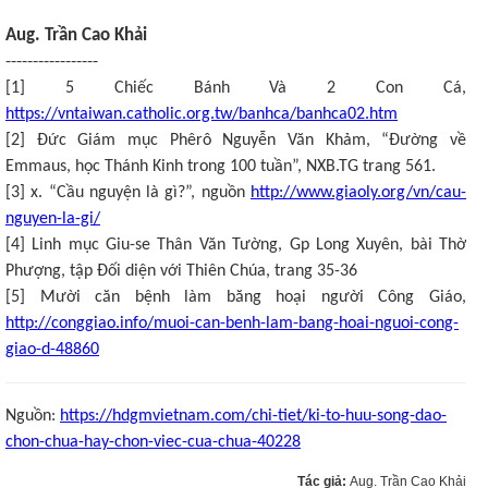
Aug. Trần Cao Khải
-----------------
[1] 5 Chiếc Bánh Và 2 Con Cá,
https://vntaiwan.catholic.org.tw/banhca/banhca02.htm
[2] Đức Giám mục Phêrô Nguyễn Văn Khảm, “Đường về
Emmaus, học Thánh Kinh trong 100 tuần”, NXB.TG trang 561.
[3] x. “Cầu nguyện là gì?”, nguồn
http://www.giaoly.org/vn/cau-
nguyen-la-gi/
[4] Linh mục Giu-se Thân Văn Tường, Gp Long Xuyên, bài Thờ
Phượng, tập Đối diện với Thiên Chúa, trang 35-36
[5] Mười căn bệnh làm băng hoại người Công Giáo,
http://conggiao.info/muoi-can-benh-lam-bang-hoai-nguoi-cong-
giao-d-48860
Nguồn:
https://hdgmvietnam.com/chi-tiet/ki-to-huu-song-dao-
chon-chua-hay-chon-viec-cua-chua-40228
Tác giả:
Aug. Trần Cao Khải