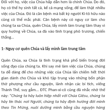
Đối với họ, việc của Chúa hấp dẫn hơn là chính Chúa. Do đó,
họ có thể hy sinh tất cả, kể cả mạng sống, để làm thật nhiều
việc của Chúa. Đó là căn bệnh mà bất kỳ người Ki-tô hữu nào
cũng có thể mắc phải. Căn bệnh này có nguy cơ làm cho
chúng ta xa Chúa, quên Chúa, lấy mình làm trung tâm thay vì
quy hướng về Chúa, sa đà vào tình trạng phô trương, chiến
thắng…
1- Nguy cơ quên Chúa và lấy mình làm trung tâm
Quên Chúa, xa Chúa là tình trạng khá phổ biến trong đời
sống đạo của chúng ta. Khi say mê làm việc của Chúa, chúng
ta dễ dàng để cho những việc của Chúa lấn chiếm hết thời
gian dành cho Chúa và khó tập trung vào những bổn phận
thờ phượng như cầu nguyện, lãnh nhận các bí tích, viếng
Thánh Thể, suy gẫm… ĐTC Phan-xi-cô cũng đã nhắc nhở thế
này: “
Chúng ta hãy luôn hiệp nhất với Chúa Giêsu, chúng ta
hãy tín thác nơi Người, chúng ta hãy định hướng đời mình
theo Tin Mừng, nuôi dưỡng mình bằng cầu nguyện hàng