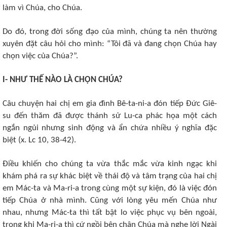
làm vì Chúa, cho Chúa.
Do đó, trong đời sống đạo của mình, chúng ta nên thường
xuyên đặt câu hỏi cho mình: “Tôi đã và đang chọn Chúa hay
chọn việc của Chúa?”.
I- NHƯ THẾ NÀO LÀ CHỌN CHÚA?
Câu chuyện hai chị em gia đình Bê-ta-ni-a đón tiếp Đức Giê-
su đến thăm đã được thánh sử Lu-ca phác họa một cách
ngắn ngủi nhưng sinh động và ẩn chứa nhiều ý nghĩa đặc
biệt (x. Lc 10, 38-42).
Điều khiến cho chúng ta vừa thắc mắc vừa kinh ngạc khi
khám phá ra sự khác biệt về thái độ và tâm trạng của hai chị
em Mác-ta và Ma-ri-a trong cùng một sự kiện, đó là việc đón
tiếp Chúa ở nhà mình. Cũng với lòng yêu mến Chúa như
nhau, nhưng Mác-ta thì tất bật lo việc phục vụ bên ngoài,
trong khi Ma-ri-a thì cứ ngồi bên chân Chúa mà nghe lời Ngài