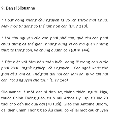
9. Ðan sĩ Silouanne
*
Hoạt động không cầu nguyện là vô ích trước mặt Chúa.
Máy móc tự động có thể làm hơn con (ÐHV 118).
*
Lời cầu nguyện của con phải phổ cập, quả tim con phải
chứa đựng cả thế gian, nhưng đừng vì đó mà quên những
thực tế trong con, và chung quanh con (ÐHV 144).
*
Ðặc biệt với tâm hồn toàn hiến, đáng lẽ trong căn cước
phải khai: "nghề nghiệp: cầu nguyện". Các nghề khác thế
gian đều làm cả. Thế gian đòi hỏi con làm đại lý và xin nài
con: "cầu nguyện cho tôi!" (ÐHV 146)
Silouannne là một đan sĩ đơn sơ, thánh thiện, người Nga,
thuộc Chính Thống giáo, tu ở núi Athos Hy Lạp, từ lúc 20
tuổi cho đến lúc qua đời (70 tuổi). Giáo chủ Antoine Bloom,
đại diện Chính Thống giáo Âu châu, có kể lại một câu chuyện