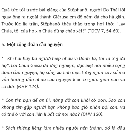
Quá tức tối trước bài giảng của Stêphanô, người Do Thái lôi
ngay ông ra ngoài thành Giêrusalem để ném đá cho hả giận.
Trước lúc lìa trần, Stêphanô thều thào trong hơi thở: "Lạy
Chúa, tội của họ xin Chúa đừng chấp xét!" (TÐCV 7, 54-60).
5. Một cộng đoàn cầu nguyện
*
"Khi hai hay ba người hiệp nhau vì Danh Ta, thì Ta ở giữa
họ". Lời Chúa Giêsu đã ứng nghiệm, đặc biệt nơi nhiều cộng
đoàn cầu nguyện, họ sống xa linh mục từng ngàn cây số mà
vẫn hướng dẫn nhau cầu nguyện kiên trì giữa gian nan và
cô đơn (ÐHV 124).
*
Con tìm bạn để an ủi, nâng đỡ con khỏi cô đơn. Sao con
không tìm gặp người bạn không bao giờ phản bội con, và
có thể ở với con liên lỉ bất cứ nơi nào? (ÐHV 130).
*
Sách thiêng liêng làm nhiều người nên thánh, đó là dầu