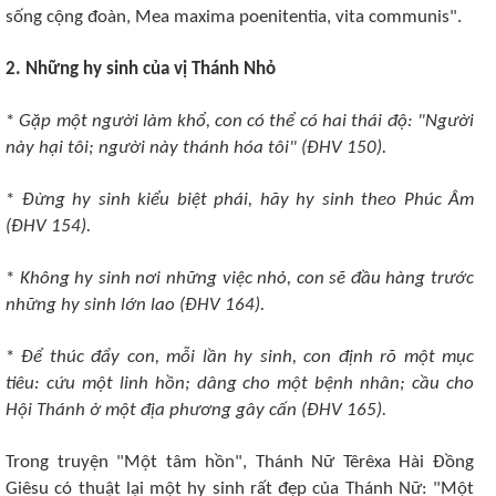
sống cộng đoàn, Mea maxima poenitentia, vita communis".
2. Những hy sinh của vị Thánh Nhỏ
*
Gặp một người làm khổ, con có thể có hai thái độ: "Người
này hại tôi; người này thánh hóa tôi" (ÐHV 150).
*
Ðừng hy sinh kiểu biệt phái, hãy hy sinh theo Phúc Âm
(ÐHV 154).
*
Không hy sinh nơi những việc nhỏ, con sẽ đầu hàng trước
những hy sinh lớn lao (ÐHV 164).
*
Ðể thúc đẩy con, mỗi lần hy sinh, con định rõ một mục
tiêu: cứu một linh hồn; dâng cho một bệnh nhân; cầu cho
Hội Thánh ở một địa phương gây cấn (ÐHV 165).
Trong truyện "Một tâm hồn", Thánh Nữ Têrêxa Hài Ðồng
Giêsu có thuật lại một hy sinh rất đẹp của Thánh Nữ: "Một