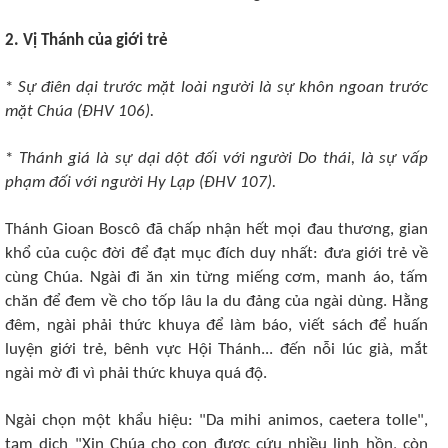
2. Vị Thánh của giới trẻ
*
Sự điên dại trước mặt loài người là sự khôn ngoan trước
mặt Chúa (ÐHV 106).
*
Thánh giá là sự dại dột đối với người Do thái, là sự vấp
phạm đối với người Hy Lạp (ÐHV 107).
Thánh Gioan Boscô đã chấp nhận hết mọi đau thương, gian
khổ của cuộc đời để đạt mục đích duy nhất: đưa giới trẻ về
cùng Chúa. Ngài đi ăn xin từng miếng cơm, manh áo, tấm
chăn để đem về cho tốp lâu la du đảng của ngài dùng. Hằng
đêm, ngài phải thức khuya để làm báo, viết sách để huấn
luyện giới trẻ, bênh vực Hội Thánh... đến nỗi lúc già, mắt
ngài mờ đi vì phải thức khuya quá độ.
Ngài chọn một khẩu hiệu: "Da mihi animos, caetera tolle",
tạm dịch "Xin Chúa cho con được cứu nhiều linh hồn, còn