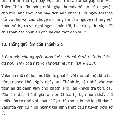
thẳm mới, mà tận đáy vực thẳm này, tôi lại gặp tình yêu
Thiên Chúa... Tôi sống mỗi ngày như vậy đó: tôi cầu nguyện
cho mỗi anh thợ, anh này đến anh khác. Cuối ngày tôi trao
đổi với họ vài câu chuyện, chúng tôi cầu nguyện chung với
nhau và họ ra về nghỉ ngơi. Phần tôi, tôi trở lại Tu viện để
chu toàn các phận sự còn lại của một đan sĩ..."
10. Thằng quỷ làm dấu Thánh Giá
*
Con hãy cầu nguyện luôn luôn bất cứ ở đâu. Chúa Giêsu
đã nói: "Hãy cầu nguyện không ngừng" (ÐHV 123).
Valentia mồ côi lúc mới lên 5, phải ở với mẹ tại một khu lao
động nghèo khổ. Ngày ngày sau Thánh lễ, cậu phải vào các
tiệm ăn để đánh giày cho khách. Mỗi lần khách trả tiền, cậu
đều làm dấu Thánh giá cám ơn Chúa. Tụi bạn nom thấy thế
nhiều lần to nhỏ với nhau: "Gạo thì không lo mà lo giữ đạo!"
Valentia vẫn cứ hiên ngang giữ hình thức cầu nguyện đơn sơ
ấy.