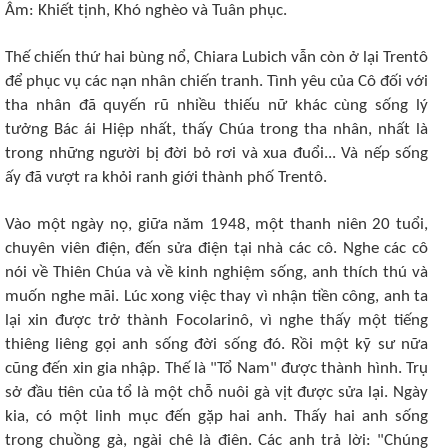
Âm: Khiết tịnh, Khó nghèo và Tuân phục.
Thế chiến thứ hai bùng nổ, Chiara Lubich vẫn còn ở lại Trentô
để phục vụ các nạn nhân chiến tranh. Tình yêu của Cô đối với
tha nhân đã quyến rũ nhiều thiếu nữ khác cùng sống lý
tưởng Bác ái Hiệp nhất, thấy Chúa trong tha nhân, nhất là
trong những người bị đời bỏ rơi và xua đuổi... Và nếp sống
ấy đã vượt ra khỏi ranh giới thành phố Trentô.
Vào một ngày nọ, giữa năm 1948, một thanh niên 20 tuổi,
chuyên viên điện, đến sửa điện tại nhà các cô. Nghe các cô
nói về Thiên Chúa và về kinh nghiệm sống, anh thích thú và
muốn nghe mãi. Lúc xong việc thay vì nhận tiền công, anh ta
lại xin được trở thành Focolarinô, vì nghe thấy một tiếng
thiêng liêng gọi anh sống đời sống đó. Rồi một kỹ sư nữa
cũng đến xin gia nhập. Thế là "Tổ Nam" được thành hình. Trụ
sở đầu tiên của tổ là một chỗ nuôi gà vịt được sửa lại. Ngày
kia, có một linh mục đến gặp hai anh. Thấy hai anh sống
trong chuồng gà, ngài chê là điên. Các anh trả lời: "Chúng