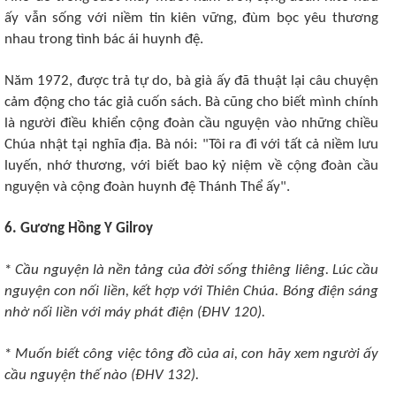
ấy vẫn sống với niềm tin kiên vững, đùm bọc yêu thương
nhau trong tình bác ái huynh đệ.
Năm 1972, được trả tự do, bà già ấy đã thuật lại câu chuyện
cảm động cho tác giả cuốn sách. Bà cũng cho biết mình chính
là người điều khiển cộng đoàn cầu nguyện vào những chiều
Chúa nhật tại nghĩa địa. Bà nói: "Tôi ra đi với tất cả niềm lưu
luyến, nhớ thương, với biết bao kỷ niệm về cộng đoàn cầu
nguyện và cộng đoàn huynh đệ Thánh Thể ấy".
6. Gương Hồng Y Gilroy
*
Cầu nguyện là nền tảng của đời sống thiêng liêng. Lúc cầu
nguyện con nối liền, kết hợp với Thiên Chúa. Bóng điện sáng
nhờ nối liền với máy phát điện (ÐHV 120).
*
Muốn biết công việc tông đồ của ai, con hãy xem người ấy
cầu nguyện thế nào (ÐHV 132).