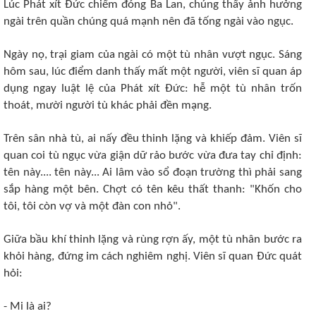
Lúc Phát xít Ðức chiếm đóng Ba Lan, chúng thấy ảnh hưởng
ngài trên quần chúng quá mạnh nên đã tống ngài vào ngục.
Ngày nọ, trại giam của ngài có một tù nhân vượt ngục. Sáng
hôm sau, lúc điểm danh thấy mất một người, viên sĩ quan áp
dụng ngay luật lệ của Phát xít Ðức: hễ một tù nhân trốn
thoát, mười người tù khác phải đền mạng.
Trên sân nhà tù, ai nấy đều thinh lặng và khiếp đảm. Viên sĩ
quan coi tù ngục vừa giận dữ rảo bước vừa đưa tay chỉ định:
tên này.... tên này... Ai lâm vào sổ đoạn trường thì phải sang
sắp hàng một bên. Chợt có tên kêu thất thanh: "Khốn cho
tôi, tôi còn vợ và một đàn con nhỏ".
Giữa bầu khí thinh lặng và rùng rợn ấy, một tù nhân bước ra
khỏi hàng, đứng im cách nghiêm nghị. Viên sĩ quan Ðức quát
hỏi:
- Mi là ai?