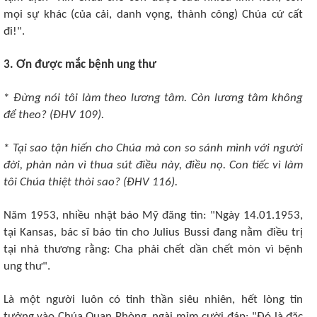
mọi sự khác (của cải, danh vọng, thành công) Chúa cứ cất
đi!".
3. Ơn được mắc bệnh ung thư
*
Ðừng nói tôi làm theo lương tâm. Còn lương tâm không
để theo? (ÐHV 109).
*
Tại sao tận hiến cho Chúa mà con so sánh mình với người
đời, phàn nàn vì thua sút điều này, điều nọ. Con tiếc vì làm
tôi Chúa thiệt thòi sao? (ÐHV 116).
Năm 1953, nhiều nhật báo Mỹ đăng tin: "Ngày 14.01.1953,
tại Kansas, bác sĩ báo tin cho Julius Bussi đang nằm điều trị
tại nhà thương rằng: Cha phải chết dần chết mòn vì bệnh
ung thư".
Là một người luôn có tinh thần siêu nhiên, hết lòng tin
tưởng vào Chúa Quan Phòng, ngài mỉm cười đáp: "Ðó là đặc