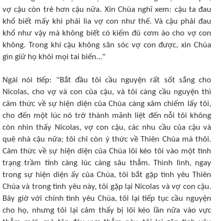
vợ cậu còn trẻ hơn cậu nữa. Xin Chúa nghĩ xem: cậu ta đau
khổ biết mấy khi phải lìa vợ con như thế. Và cậu phải đau
khổ như vậy mà không biết có kiếm đủ cơm áo cho vợ con
không. Trong khi cậu không săn sóc vợ con được, xin Chúa
gìn giữ họ khỏi mọi tai biến..."
Ngài nói tiếp: "Bắt đầu tôi cầu nguyện rất sốt sắng cho
Nicolas, cho vợ và con của cậu, và tôi càng cầu nguyện thì
cảm thức về sự hiện diện của Chúa càng xâm chiếm lấy tôi,
cho đến một lúc nó trở thành mãnh liệt đến nỗi tôi không
còn nhìn thấy Nicolas, vợ con cậu, các nhu cầu của cậu và
quê nhà cậu nữa; tôi chỉ còn ý thức về Thiên Chúa mà thôi.
Cảm thức về sự hiện diện của Chúa lôi kéo tôi vào một tình
trạng trầm tĩnh càng lúc càng sâu thẳm. Thình lình, ngay
trong sự hiện diện ấy của Chúa, tôi bắt gặp tình yêu Thiên
Chúa và trong tình yêu này, tôi gặp lại Nicolas và vợ con cậu.
Bây giờ với chính tình yêu Chúa, tôi lại tiếp tục cầu nguyện
cho họ, nhưng tôi lại cảm thấy bị lôi kéo lần nữa vào vực