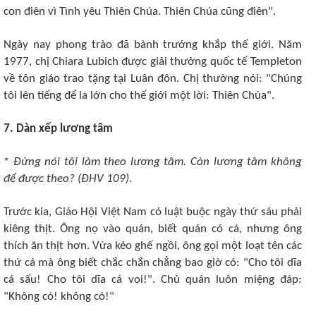
con điên vì Tình yêu Thiên Chúa. Thiên Chúa cũng điên".
Ngày nay phong trào đã bành trướng khắp thế giới. Năm
1977, chị Chiara Lubich được giải thưởng quốc tế Templeton
về tôn giáo trao tặng tại Luân đôn. Chị thường nói: "Chúng
tôi lên tiếng để la lớn cho thế giới một lời: Thiên Chúa".
7. Dàn xếp lương tâm
*
Ðừng nói tôi làm theo lương tâm. Còn lương tâm không
để được theo? (ÐHV 109).
Trước kia, Giáo Hội Việt Nam có luật buộc ngày thứ sáu phải
kiêng thịt. Ông nọ vào quán, biết quán có cá, nhưng ông
thích ăn thịt hơn. Vừa kéo ghế ngồi, ông gọi một loạt tên các
thứ cá mà ông biết chắc chắn chẳng bao giờ có: "Cho tôi dĩa
cá sấu! Cho tôi dĩa cá voi!". Chủ quán luôn miệng đáp:
"Không có! không có!"