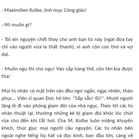
- Maximilien Kolbe, linh mục Công giáo!
- Mi muốn gì?
- Tôi xin nguyện chết thay cho anh bạn tù này (ngài đưa tay
chỉ vào người vừa la thất thanh), vì anh còn con thơ và vợ
dại.
- Muốn ngu thì cho ngu! Vào sắp hàng thế, còn tên kia được
tha!
Mọi tù nhân có mặt trên sân đều ngơ ngẩn, ngạc nhiên, thán
phục... Viên sĩ quan Ðức hô lớn: "Sắp sẵn! Ði!". Mười người
lặng lẽ đi vào phòng giam đói của nhà ngục. Theo lời các tù
nhân thuật lại, thường những kẻ bị giam đói khóc lóc chửi
rủa cho đến khi tắt hơi. Cha M. Kolbe luôn miệng khuyến
khích, thúc giục mọi người cầu nguyện. Các tù nhân bên
ngoài nghe tiếng họ hát và đọc kinh, ban đầu lớn, càng về