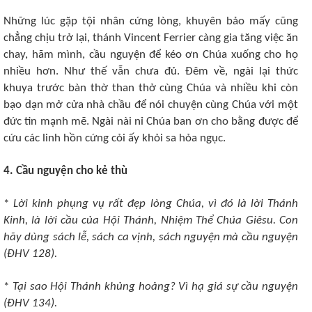
Những lúc gặp tội nhân cứng lòng, khuyên bảo mấy cũng
chẳng chịu trở lại, thánh Vincent Ferrier càng gia tăng việc ăn
chay, hãm mình, cầu nguyện để kéo ơn Chúa xuống cho họ
nhiều hơn. Như thế vẫn chưa đủ. Ðêm về, ngài lại thức
khuya trước bàn thờ than thở cùng Chúa và nhiều khi còn
bạo dạn mở cửa nhà chầu để nói chuyện cùng Chúa với một
đức tin mạnh mẽ. Ngài nài nỉ Chúa ban ơn cho bằng được để
cứu các linh hồn cứng cỏi ấy khỏi sa hỏa ngục.
4. Cầu nguyện cho kẻ thù
*
Lời kinh phụng vụ rất đẹp lòng Chúa, vì đó là lời Thánh
Kinh, là lời cầu của Hội Thánh, Nhiệm Thể Chúa Giêsu. Con
hãy dùng sách lễ, sách ca vịnh, sách nguyện mà cầu nguyện
(ÐHV 128).
*
Tại sao Hội Thánh khủng hoảng? Vì hạ giá sự cầu nguyện
(ÐHV 134).