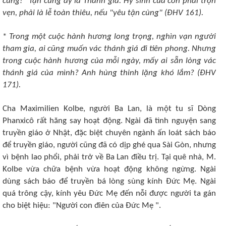
cùng!" Tận cùng ấy là Thánh giá. Hy sinh của con phải trọn
vẹn, phải là lễ toàn thiêu, nếu "yêu tận cùng" (ÐHV 161).
*
Trong một cuộc hành hương long trọng, nghìn vạn người
tham gia, ai cũng muốn vác thánh giá đi tiên phong. Nhưng
trong cuộc hành hương của mỗi ngày, mấy ai sẵn lòng vác
thánh giá của mình? Anh hùng thinh lặng khó lắm? (ÐHV
171).
Cha Maximilien Kolbe, người Ba Lan, là một tu sĩ Dòng
Phanxicô rất hăng say hoạt động. Ngài đã tình nguyện sang
truyền giáo ở Nhật, đặc biệt chuyên ngành ấn loát sách báo
để truyền giáo, người cũng đã có dịp ghé qua Sài Gòn, nhưng
vì bệnh lao phổi, phải trở về Ba Lan điều trị. Tại quê nhà, M.
Kolbe vừa chữa bệnh vừa hoạt động không ngừng. Ngài
dùng sách báo để truyền bá lòng sùng kính Ðức Mẹ. Ngài
quá trông cậy, kính yêu Ðức Mẹ đến nỗi được người ta gán
cho biệt hiệu: "Người con điên của Ðức Mẹ ".