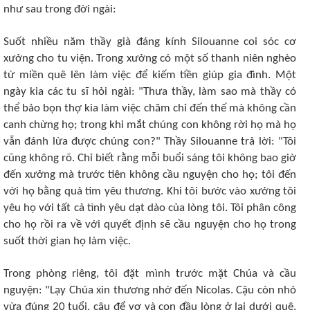
như sau trong đời ngài:
Suốt nhiều năm thầy già đáng kính Silouanne coi sóc cơ
xưởng cho tu viện. Trong xưởng có một số thanh niên nghèo
từ miền quê lên làm việc để kiếm tiền giúp gia đình. Một
ngày kia các tu sĩ hỏi ngài: "Thưa thầy, làm sao mà thầy có
thể bảo bọn thợ kia làm việc chăm chỉ đến thế mà không cần
canh chừng họ; trong khi mắt chúng con không rời họ mà họ
vẫn đánh lừa được chúng con?" Thầy Silouanne trả lời: "Tôi
cũng không rõ. Chỉ biết rằng mỗi buổi sáng tôi không bao giờ
đến xưởng mà trước tiên không cầu nguyện cho họ; tôi đến
với họ bằng quả tim yêu thương. Khi tôi bước vào xưởng tôi
yêu họ với tất cả tình yêu dạt dào của lòng tôi. Tôi phân công
cho họ rồi ra về với quyết định sẽ cầu nguyện cho họ trong
suốt thời gian họ làm việc.
Trong phòng riêng, tôi đặt mình trước mặt Chúa và cầu
nguyện: "Lạy Chúa xin thương nhớ đến Nicolas. Cậu còn nhỏ
vừa đúng 20 tuổi, cậu để vợ và con đầu lòng ở lại dưới quê,