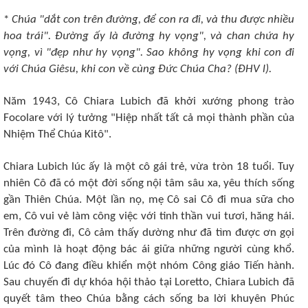
*
Chúa "dắt con trên đường, để con ra đi, và thu được nhiều
hoa trái". Ðường ấy là đường hy vọng", và chan chứa hy
vọng, vì "đẹp như hy vọng". Sao không hy vọng khi con đi
với Chúa Giêsu, khi con về cùng Ðức Chúa Cha? (ÐHV l).
Năm 1943, Cô Chiara Lubich đã khởi xướng phong trào
Focolare với lý tưởng "Hiệp nhất tất cả mọi thành phần của
Nhiệm Thể Chúa Kitô".
Chiara Lubich lúc ấy là một cô gái trẻ, vừa tròn 18 tuổi. Tuy
nhiên Cô đã có một đời sống nội tâm sâu xa, yêu thích sống
gần Thiên Chúa. Một lần nọ, mẹ Cô sai Cô đi mua sữa cho
em, Cô vui vẻ làm công việc với tinh thần vui tươi, hăng hái.
Trên đường đi, Cô cảm thấy dường như đã tìm được ơn gọi
của mình là hoạt động bác ái giữa những người cùng khổ.
Lúc đó Cô đang điều khiển một nhóm Công giáo Tiến hành.
Sau chuyến đi dự khóa hội thảo tại Loretto, Chiara Lubich đã
quyết tâm theo Chúa bằng cách sống ba lời khuyên Phúc