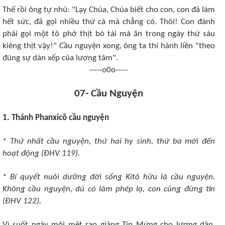
Thế rồi ông tự nhủ: "Lạy Chúa, Chúa biết cho con, con đã làm
hết sức, đã gọi nhiều thứ cá mà chẳng có. Thôi! Con đành
phải gọi một tô phở thịt bò tái mà ăn trong ngày thứ sáu
kiêng thịt vậy!" Cầu nguyện xong, ông ta thi hành liền "theo
đúng sự dàn xếp của lương tâm".
-----o0o-----
07- Cầu Nguyện
1. Thánh Phanxicô cầu nguyện
*
Thứ nhất cầu nguyện, thứ hai hy sinh, thứ ba mới đến
hoạt động (ÐHV 119).
*
Bí quyết nuôi dưỡng đời sống Kitô hữu là cầu nguyện.
Không cầu nguyện, dù có làm phép lạ, con cũng đừng tin
(ÐHV 122).
Vì suốt ngày mỏi mệt rao giảng Tin Mừng cho lương dân,