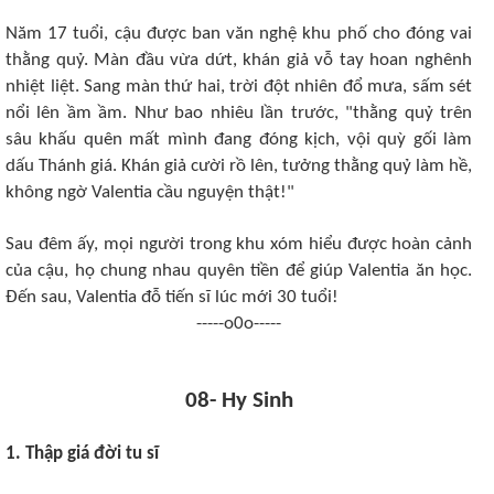
Năm 17 tuổi, cậu được ban văn nghệ khu phố cho đóng vai
thằng quỷ. Màn đầu vừa dứt, khán giả vỗ tay hoan nghênh
nhiệt liệt. Sang màn thứ hai, trời đột nhiên đổ mưa, sấm sét
nổi lên ầm ầm. Như bao nhiêu lần trước, "thằng quỷ trên
sâu khấu quên mất mình đang đóng kịch, vội quỳ gối làm
dấu Thánh giá. Khán giả cười rồ lên, tưởng thằng quỷ làm hề,
không ngờ Valentia cầu nguyện thật!"
Sau đêm ấy, mọi người trong khu xóm hiểu được hoàn cảnh
của cậu, họ chung nhau quyên tiền để giúp Valentia ăn học.
Ðến sau, Valentia đỗ tiến sĩ lúc mới 30 tuổi!
-----o0o-----
08- Hy Sinh
1. Thập giá đời tu sĩ