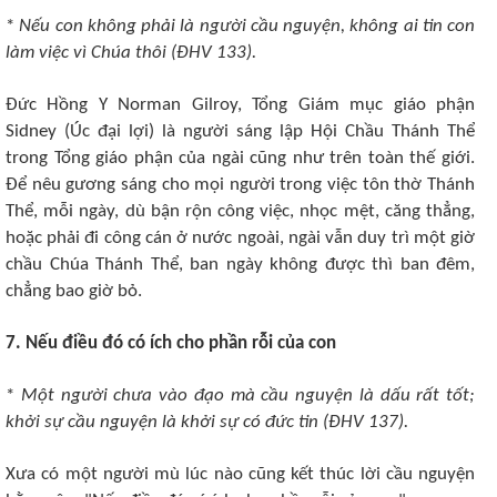
*
Nếu con không phải là người cầu nguyện, không ai tin con
làm việc vì Chúa thôi (ÐHV 133).
Ðức Hồng Y Norman Gilroy, Tổng Giám mục giáo phận
Sidney (Úc đại lợi) là người sáng lập Hội Chầu Thánh Thể
trong Tổng giáo phận của ngài cũng như trên toàn thế giới.
Ðể nêu gương sáng cho mọi người trong việc tôn thờ Thánh
Thể, mỗi ngày, dù bận rộn công việc, nhọc mệt, căng thẳng,
hoặc phải đi công cán ở nước ngoài, ngài vẫn duy trì một giờ
chầu Chúa Thánh Thể, ban ngày không được thì ban đêm,
chẳng bao giờ bỏ.
7. Nếu điều đó có ích cho phần rỗi của con
*
Một người chưa vào đạo mà cầu nguyện là dấu rất tốt;
khởi sự cầu nguyện là khởi sự có đức tin (ÐHV 137).
Xưa có một người mù lúc nào cũng kết thúc lời cầu nguyện