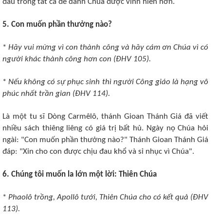
đấu trong tất cả để danh Chúa được vinh hiển hơn.
5. Con muốn phần thưởng nào?
*
Hãy vui mừng vì con thành công và hãy cám ơn Chúa vì có
người khác thành công hơn con (ÐHV 105).
*
Nếu không có sự phục sinh thì người Công giáo là hạng vô
phúc nhất trần gian (ÐHV 114).
Là một tu sĩ Dòng Carmêlô, thánh Gioan Thánh Giá đã viết
nhiều sách thiêng liêng có giá trị bất hủ. Ngày nọ Chúa hỏi
ngài: "Con muốn phần thưởng nào?" Thánh Gioan Thánh Giá
đáp: "Xin cho con được chịu đau khổ và sỉ nhục vì Chúa".
6. Chúng tôi muốn la lớn một lời: Thiên Chúa
*
Phaolô trồng, Apollô tưới, Thiên Chúa cho có kết quả (ÐHV
113).