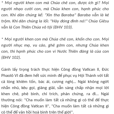
*
Mọi người khen con mà Chúa chê con, được ích gì? Mọi
người nhạo cười con, mà Chúa khen con, hạnh phúc cho
con. Khi dân chúng kể: "Xin tha Baraba" Baraba vẫn là kẻ
trộm. Khi dân chúng la lối: "Hãy đóng đinh nó!" Chúa Giêsu
vẫn là Con Thiên Chúa vô tội (ÐHV 103).
*
Mọi người khen con mà Chúa chê con, khốn cho con. Mọi
người nhục mạ, vu cáo, ghê gớm con, nhưng Chúa khen
con, thì hạnh phúc cho con vì Nước Thiên đàng là của con
(ÐHV 102).
Gánh lấy trọng trách thực hiện Công đồng Vatican II, Ðức
Phaolô VI đã đem hết sức mình để phục vụ Hội Thánh với tất
cả lòng khiêm tốn, bác ái, cương nghị... Ngài không ngớt
nhắn nhủ, kêu gọi, giảng giải, sẵn sàng chấp nhận mọi lời
khen chê, phê bình, chỉ trích, phản chứng, ra đi... Ngài
thường nói: "Cha muốn làm tất cả những gì có thể để thực
hiện Công đồng Vatican II", "Cha muốn làm tất cả những gì
có thể để vãn hồi hoà bình trên thế giới".