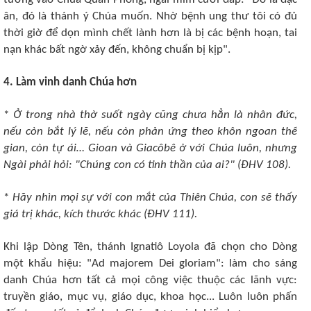
ân, đó là thánh ý Chúa muốn. Nhờ bệnh ung thư tôi có đủ
thời giờ để dọn mình chết lành hơn là bị các bệnh hoạn, tai
nạn khác bất ngờ xảy đến, không chuẩn bị kịp".
4. Làm vinh danh Chúa hơn
*
Ở trong nhà thờ suốt ngày cũng chưa hẳn là nhân đức,
nếu còn bắt lý lẽ, nếu còn phản ứng theo khôn ngoan thế
gian, còn tự ái… Gioan và Giacôbê ở với Chúa luôn, nhưng
Ngài phải hỏi: "Chúng con có tinh thần của ai?" (ÐHV 108).
*
Hãy nhìn mọi sự với con mắt của Thiên Chúa, con sẽ thấy
giá trị khác, kích thước khác (ÐHV 111).
Khi lập Dòng Tên, thánh Ignatiô Loyola đã chọn cho Dòng
một khẩu hiệu: "Ad majorem Dei gloriam": làm cho sáng
danh Chúa hơn tất cả mọi công việc thuộc các lãnh vực:
truyền giáo, mục vụ, giáo dục, khoa học... Luôn luôn phấn