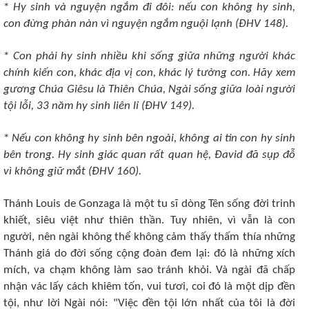
*
Hy sinh và nguyện ngắm đi đôi: nếu con không hy sinh,
con đừng phàn nàn vì nguyện ngắm nguội lạnh (ÐHV 148).
*
Con phải hy sinh nhiều khi sống giữa những người khác
chính kiến con, khác địa vị con, khác lý tưởng con. Hãy xem
gương Chúa Giêsu là Thiên Chúa, Ngài sống giữa loài người
tội lỗi, 33 năm hy sinh liên lỉ (ÐHV 149).
*
Nếu con không hy sinh bên ngoài, không ai tin con hy sinh
bên trong. Hy sinh giác quan rất quan hệ, Ðavid đã sụp đỗ
vì không giữ mắt (ÐHV 160).
Thánh Louis de Gonzaga là một tu sĩ dòng Tên sống đời trinh
khiết, siêu việt như thiên thần. Tuy nhiên, vì vẫn là con
người, nên ngài không thể không cảm thấy thấm thía những
Thánh giá do đời sống cộng đoàn đem lại: đó là những xích
mích, va chạm không làm sao tránh khỏi. Và ngài đã chấp
nhận vác lấy cách khiêm tốn, vui tươi, coi đó là một dịp đền
tội, như lời Ngài nói: "Việc đền tội lớn nhất của tôi là đời