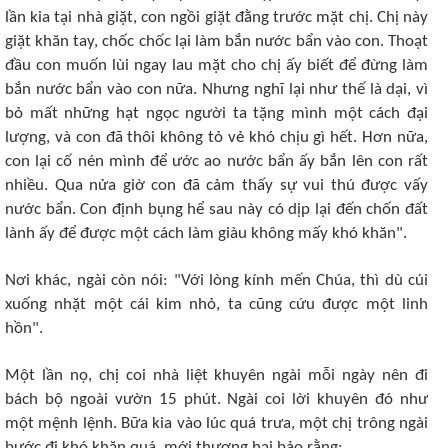
lần kia tại nhà giặt, con ngồi giặt đằng trước mặt chị. Chị này
giặt khăn tay, chốc chốc lại làm bắn nước bẩn vào con. Thoạt
đầu con muốn lùi ngay lau mặt cho chị ấy biết để đừng làm
bắn nước bẩn vào con nữa. Nhưng nghĩ lại như thế là dại, vì
bỏ mất những hạt ngọc người ta tặng mình một cách đại
lượng, và con đã thôi không tỏ vẻ khó chịu gì hết. Hơn nữa,
con lại cố nén mình để ước ao nước bẩn ấy bắn lên con rất
nhiều. Qua nửa giờ con đã cảm thấy sự vui thú được vấy
nước bẩn. Con định bụng hể sau này có dịp lại đến chốn đất
lành ấy để được một cách làm giàu không mấy khó khăn".
Nơi khác, ngài còn nói: "Với lòng kính mến Chúa, thì dù cúi
xuống nhặt một cái kim nhỏ, ta cũng cứu được một linh
hồn".
Một lần nọ, chị coi nhà liệt khuyên ngài mỗi ngày nên đi
bách bộ ngoài vườn 15 phút. Ngài coi lời khuyên đó như
một mệnh lệnh. Bữa kia vào lúc quá trưa, một chị trông ngài
bước đi khó khăn quá, mới thương hại bảo rằng: