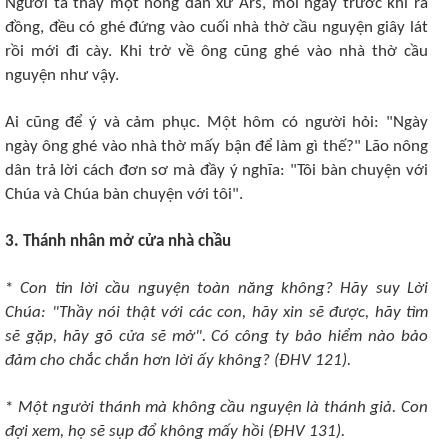
Người ta thấy một nông dân xứ Ars, mỗi ngày trước khi ra
đồng, đều có ghé đứng vào cuối nhà thờ cầu nguyện giây lát
rồi mới đi cày. Khi trở về ông cũng ghé vào nhà thờ cầu
nguyện như vậy.
Ai cũng để ý và cảm phục. Một hôm có người hỏi: "Ngày
ngày ông ghé vào nhà thờ mấy bận để làm gì thế?" Lão nông
dân trả lời cách đơn sơ mà đầy ý nghĩa: "Tôi bàn chuyện với
Chúa và Chúa bàn chuyện với tôi".
3. Thánh nhân mở cửa nhà chầu
*
Con tin lời cầu nguyện toàn năng không? Hãy suy Lời
Chúa: "Thầy nói thật với các con, hãy xin sẽ được, hãy tìm
sẽ gặp, hãy gõ cửa sẽ mở". Có công ty bảo hiểm nào bảo
đảm cho chắc chắn hơn lời ấy không? (ÐHV 121).
*
Một người thánh mà không cầu nguyện là thánh giả. Con
đợi xem, họ sẽ sụp đổ không mấy hồi (ÐHV 131).