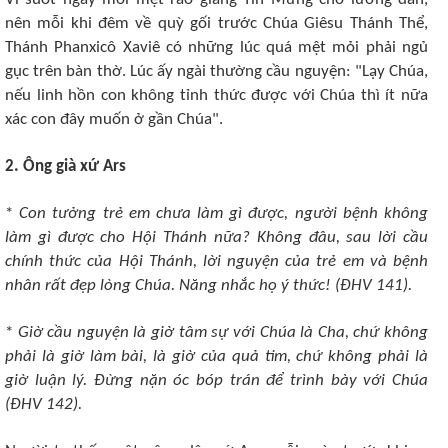
nên mỗi khi đêm về quỳ gối trước Chúa Giêsu Thánh Thể,
Thánh Phanxicô Xaviê có những lúc quá mệt mỏi phải ngủ
gục trên bàn thờ. Lúc ấy ngài thường cầu nguyện: "Lạy Chúa,
nếu linh hồn con không tỉnh thức được với Chúa thì ít nữa
xác con đây muốn ở gần Chúa".
2. Ông già xứ Ars
*
Con tưởng trẻ em chưa làm gì được, người bệnh không
làm gì được cho Hội Thánh nữa? Không đâu, sau lời cầu
chính thức của Hội Thánh, lời nguyện của trẻ em và bệnh
nhân rất đẹp lòng Chúa. Năng nhắc họ ý thức! (ÐHV 141).
*
Giờ cầu nguyện là giờ tâm sự với Chúa là Cha, chứ không
phải là giờ làm bài, là giờ của quả tim, chứ không phải là
giờ luận lý. Ðừng nặn óc bóp trán để trình bày với Chúa
(ÐHV 142).