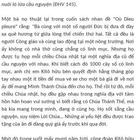
nuôi lò lửa cầu nguyện (ÐHV 145).
Một bà nọ thuật lại trong cuốn sách nhan đề "Où Dieu
pleure" rằng: "Bà cùng với một số người Ðức bị đưa đi đày
xa quê hương từ giữa lòng thế chiến thứ hai. Tất cả đều là
người Công giáo và cùng lao động tại một nông trường. Nơi
ấy không có nhà thờ cũng chẳng có linh mục. Nhưng họ
được tụ họp mỗi chiều Chúa nhật tại một nghĩa địa cũ để
cầu nguyện với nhau. Khi biết cách đó 1000 cây số có linh
mục, anh chị em Kitô hữu bèn quyết định hằng tháng góp
tay nhau một ít tiền để mua vé xe cho một bà già đi về nơi
ấy để mang Mình Thánh Chúa đến cho họ. Thế rồi từ đó, mỗi
chiều Chúa nhật, họ đều gặp nhau trong nghĩa địa với tâm
hồn hân hoan vui sướng vì biết rằng có Chúa Thánh Thể, mà
bà kia mang trong mình, đang ở cùng họ. Họ sốt sắng cầu
nguyện, suy niệm Lời Chúa... Những ai yếu liệt đều được trao
tặng của ăn đi đàng quý giá ấy trước khi qua đời.
Nhờ đó trong suốt mấy mươi năm trời, cộng đoàn Kitô hữu