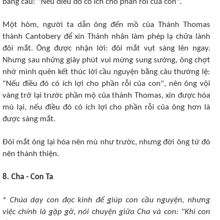
bằng câu: "Nếu điều đó có ích cho phần rỗi của con".
Một hôm, người ta dẫn ông đến mồ của Thánh Thomas
thành Cantobery để xin Thánh nhân làm phép lạ chữa lành
đôi mắt. Ông được nhận lời: đôi mắt vụt sáng lên ngay.
Nhưng sau những giây phút vui mừng sung sướng, ông chợt
nhớ mình quên kết thúc lời cầu nguyện bằng câu thường lệ:
"Nếu điều đó có ích lợi cho phần rỗi của con", nên ông vội
vàng trở lại trước phần mộ của thánh Thomas, xin được hóa
mù lại, nếu điều đó có ích lợi cho phần rỗi của ông hơn là
được sáng mắt.
Ðôi mắt ông lại hóa nên mù như trước, nhưng đời ông từ đó
nên thánh thiện.
8. Cha - Con Ta
*
Chúa dạy con đọc kinh để giúp con cầu nguyện, nhưng
việc chính là gặp gỡ, nói chuyện giữa Cha và con: "Khi con