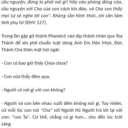
cầu nguyện, đừng lo phải nói gì! Hãy vào phòng đóng cửa,
cầu nguyện với Cha của con cách kín đáo, và Cha con thấy
mọi sự sẽ nghe lời con". Không cần hình thức, chỉ cần tâm
tình phụ tử (ÐHV 127).
Trong lần gặp gỡ thánh Phanxicô vào dịp thánh nhân qua Tòa
Thánh để xin phê chuẩn luật dòng Anh Em Hèn Mọn. Ðức
Thánh Cha thân mật hỏi ngài:
- Con có bao giờ thấy Chúa chưa?
- Con vừa thấy đêm qua.
- Người có nói gì với con không?
- Người và con bên nhau suốt đêm không nói gì. Tuy nhiên,
cứ mỗi lúc con nói "Cha" với Người thì Người trả lời lại với
con: "con Ta". Cứ thế, chẳng có gì hơn... cho đến lúc trời
sáng.