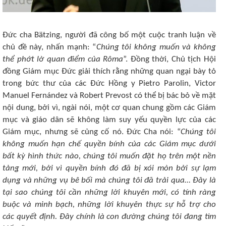
Đức cha Bätzing, người đã công bố một cuộc tranh luận về
chủ đề này, nhấn mạnh: “
Chúng tôi không muốn và không
thể phớt lờ quan điểm của Rôma
”. Đồng thời, Chủ tịch Hội
đồng Giám mục Đức giải thích rằng những quan ngại bày tỏ
trong bức thư của các Đức Hồng y Pietro Parolin, Victor
Manuel Fernández và Robert Prevost có thể bị bác bỏ về mặt
nội dung, bởi vì, ngài nói, một cơ quan chung gồm các Giám
mục và giáo dân sẽ không làm suy yếu quyền lực của các
Giám mục, nhưng sẽ củng cố nó. Đức Cha nói: “
Chúng tôi
không muốn hạn chế quyền bính của các Giám mục dưới
bất kỳ hình thức nào, chúng tôi muốn đặt họ trên một nền
tảng mới, bởi vì quyền bính đó đã bị xói mòn bởi sự lạm
dụng và những vụ bê bối mà chúng tôi đã trải qua… Đây là
tại sao chúng tôi cần những lời khuyên mới, có tính ràng
buộc và minh bạch, những lời khuyên thực sự hỗ trợ cho
các quyết định. Đây chính là con đường chúng tôi đang tìm