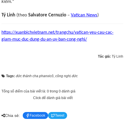
kiếm.
”
Tý Linh
(theo
Salvatore Cernuzio
–
Vatican News
)
https://xuanbichvietnam.net/trangchu/vatican-yeu-cau-cac-
giam-muc-duc-dung-du-an-uy-ban-cong-nghi/
Tác giả:
Tý Linh
Tags:
đức thánh cha phanxicô
,
công nghị đức
Tổng số điểm của bài viết là: 0 trong 0 đánh giá
Click để đánh giá bài viết
Chia sẻ:
Facebook
Tweet