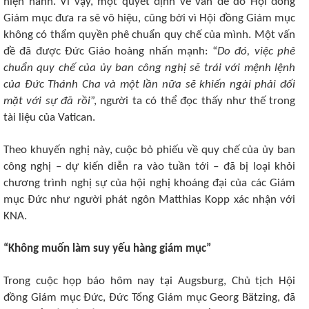
hiện hành. Vì vậy, một quyết định về vấn đề do Hội đồng
Giám mục đưa ra sẽ vô hiệu, cũng bởi vì Hội đồng Giám mục
không có thẩm quyền phê chuẩn quy chế của mình. Một vấn
đề đã được Đức Giáo hoàng nhấn mạnh: “
Do đó, việc phê
chuẩn quy chế của ủy ban công nghị sẽ trái với mệnh lệnh
của Đức Thánh Cha và một lần nữa sẽ khiến ngài phải đối
mặt với sự đã rồi
”, người ta có thể đọc thấy như thế trong
tài liệu của Vatican.
Theo khuyến nghị này, cuộc bỏ phiếu về quy chế của ủy ban
công nghị – dự kiến ​​diễn ra vào tuần tới – đã bị loại khỏi
chương trình nghị sự của hội nghị khoáng đại của các Giám
mục Đức như người phát ngôn Matthias Kopp xác nhận với
KNA.
“Không muốn làm suy yếu hàng giám mục”
Trong cuộc họp báo hôm nay tại Augsburg, Chủ tịch Hội
đồng Giám mục Đức, Đức Tổng Giám mục Georg Bätzing, đã