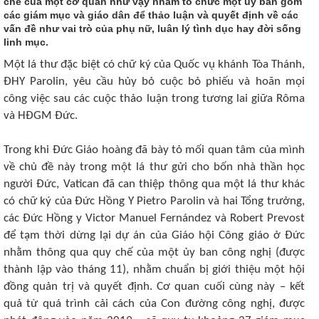
chế của một cơ quan như vậy nhằm tổ chức một ủy ban gồm
các giám mục và giáo dân để thảo luận và quyết định về các
vấn đề như vai trò của phụ nữ, luân lý tình dục hay đời sống
linh mục.
Một lá thư đặc biệt có chữ ký của Quốc vụ khánh Tòa Thánh,
ĐHY Parolin, yêu cầu hủy bỏ cuộc bỏ phiếu và hoãn mọi
công việc sau các cuộc thảo luận trong tương lai giữa Rôma
và HĐGM Đức.
Trong khi Đức Giáo hoàng đã bày tỏ mối quan tâm của mình
về chủ đề này trong một lá thư gửi cho bốn nhà thần học
người Đức, Vatican đã can thiệp thông qua một lá thư khác
có chữ ký của Đức Hồng Y Pietro Parolin và hai Tổng trưởng,
các Đức Hồng y Victor Manuel Fernández và Robert Prevost
để tạm thời dừng lại dự án của Giáo hội Công giáo ở Đức
nhằm thông qua quy chế của một ủy ban công nghị (được
thành lập vào tháng 11), nhằm chuẩn bị giới thiệu một hội
đồng quản trị và quyết định. Cơ quan cuối cùng này – kết
quả từ quá trình cải cách của Con đường công nghị, được