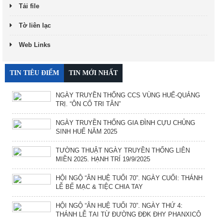
Tải file
Tờ liên lạc
Web Links
TIN TIÊU ĐIỂM
TIN MỚI NHẤT
NGÀY TRUYỀN THỐNG CCS VÙNG HUẾ-QUẢNG
TRỊ. “ÔN CỐ TRI TÂN”
NGÀY TRUYỀN THỐNG GIA ĐÌNH CỰU CHỦNG
SINH HUẾ NĂM 2025
TƯỜNG THUẬT NGÀY TRUYỀN THỐNG LIÊN
MIỀN 2025. HẠNH TRÍ 19/9/2025
HỘI NGỘ “ÂN HUỆ TUỔI 70”. NGÀY CUỐI: THÁNH
LỄ BẾ MẠC & TIỆC CHIA TAY
HỘI NGỘ “ÂN HUỆ TUỔI 70”. NGÀY THỨ 4:
THÁNH LỄ TẠI TỪ ĐƯỜNG ĐĐK ĐHY PHANXICÔ