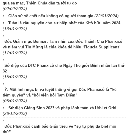
qua sa mạc, Thiên Chúa dẫn ta tới tự do
(02/02/2024)
(22/01/2024)
Giáo xứ sẽ chết nếu không có người tham gia
Tuần lễ cầu nguyện cho sự hiệp nhất của Kitô hữu năm 2024
(18/01/2024)
Đức Giám mục Bonnar: Tầm nhìn của Đức Thánh Cha Phanxicô
về niềm vui Tin Mừng là chìa khóa để hiểu ‘Fiducia Supplicans’
(17/01/2024)
Sứ điệp của ĐTC Phanxicô cho Ngày Thế giới Bệnh nhân lần thứ
32
(15/01/2024)
Ý: Một linh mục bị vạ tuyệt thông vì gọi Đức Phanxicô là “kẻ
tiếm quyền” và “hội viên hội Tam Điểm”
(05/01/2024)
Sứ điệp Giáng Sinh 2023 và phép lành toàn xá Urbi et Orbi
(26/12/2023)
Đức Phanxicô cảnh báo Giáo triều về “sự tự phụ đã biết mọi
thứ”