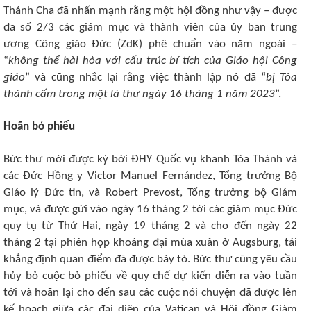
Thánh Cha đã nhấn mạnh rằng một hội đồng như vậy – được
đa số 2/3 các giám mục và thành viên của ủy ban trung
ương Công giáo Đức (ZdK) phê chuẩn vào năm ngoái –
“
không thể hài hòa với cấu trúc bí tích của Giáo hội Công
giáo
” và cũng nhắc lại rằng việc thành lập nó đã “
bị Tòa
thánh cấm trong một lá thư ngày 16 tháng 1 năm 2023
”.
Hoãn bỏ phiếu
Bức thư mới được ký bởi ĐHY Quốc vụ khanh Tòa Thánh và
các Đức Hồng y Victor Manuel Fernández, Tổng trưởng Bộ
Giáo lý Đức tin, và Robert Prevost, Tổng trưởng bộ Giám
mục, và được gửi vào ngày 16 tháng 2 tới các giám mục Đức
quy tụ từ Thứ Hai, ngày 19 tháng 2 và cho đến ngày 22
tháng 2 tại phiên họp khoáng đại mùa xuân ở Augsburg, tái
khẳng định quan điểm đã được bày tỏ. Bức thư cũng yêu cầu
hủy bỏ cuộc bỏ phiếu về quy chế dự kiến ​​diễn ra vào tuần
tới và hoãn lại cho đến sau các cuộc nói chuyện đã được lên
kế hoạch giữa các đại diện của Vatican và Hội đồng Giám