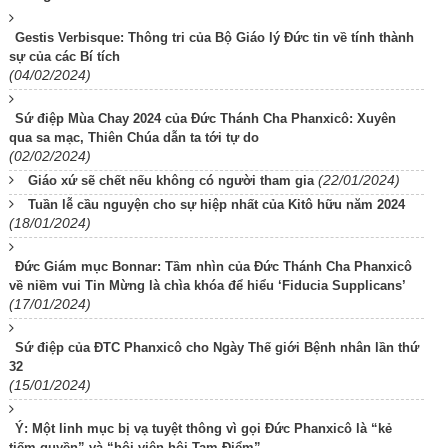
Gestis Verbisque: Thông tri của Bộ Giáo lý Đức tin về tính thành
sự của các Bí tích
(04/02/2024)
Sứ điệp Mùa Chay 2024 của Đức Thánh Cha Phanxicô: Xuyên
qua sa mạc, Thiên Chúa dẫn ta tới tự do
(02/02/2024)
(22/01/2024)
Giáo xứ sẽ chết nếu không có người tham gia
Tuần lễ cầu nguyện cho sự hiệp nhất của Kitô hữu năm 2024
(18/01/2024)
Đức Giám mục Bonnar: Tầm nhìn của Đức Thánh Cha Phanxicô
về niềm vui Tin Mừng là chìa khóa để hiểu ‘Fiducia Supplicans’
(17/01/2024)
Sứ điệp của ĐTC Phanxicô cho Ngày Thế giới Bệnh nhân lần thứ
32
(15/01/2024)
Ý: Một linh mục bị vạ tuyệt thông vì gọi Đức Phanxicô là “kẻ
tiếm quyền” và “hội viên hội Tam Điểm”