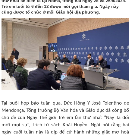
thứ nhất sẽ diễn ra tại Roma, trong hai ngày 25 và 26/5/2024.
Trẻ em tuổi từ 6 đến 12 được mời gọi tham gia. Ngày này
cũng được tổ chức ở mỗi Giáo hội địa phương.
Tại buổi họp báo tuần qua, Đức Hồng Y José Tolentino de
Mendonça, Tổng trưởng Bộ Văn hóa và Giáo dục đã công bố
chủ đề của Ngày Thế giới Trẻ em lần thứ nhất “Này Ta đổi
mới mọi sự”, trích từ sách Khải Huyền. Ngài nói rằng hai
ngày cuối tuần này là dịp để cử hành những giấc mơ hoà