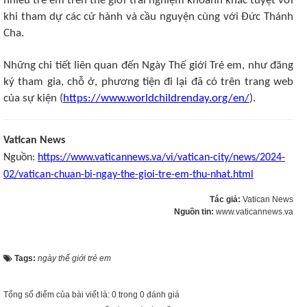
nhiều trẻ em trên thế giới trải nghiệm khoảnh khắc tuyệt vời
khi tham dự các cử hành và cầu nguyện cùng với Đức Thánh
Cha.
Những chi tiết liên quan đến Ngày Thế giới Trẻ em, như đăng
ký tham gia, chỗ ở, phương tiện đi lại đã có trên trang web
của sự kiện (
https://www.worldchildrenday.org/en/
).
Vatican News
Nguồn:
https://www.vaticannews.va/vi/vatican-city/news/2024-
02/vatican-chuan-bi-ngay-the-gioi-tre-em-thu-nhat.html
Tác giả:
Vatican News
Nguồn tin:
www.vaticannews.va
Tags:
ngày thế giới trẻ em
Tổng số điểm của bài viết là: 0 trong 0 đánh giá