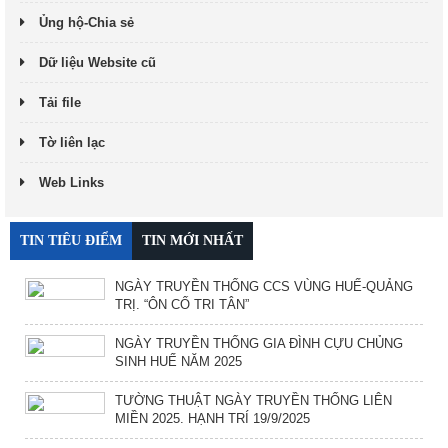
Ủng hộ-Chia sẻ
Dữ liệu Website cũ
Tải file
Tờ liên lạc
Web Links
TIN TIÊU ĐIỂM
TIN MỚI NHẤT
NGÀY TRUYỀN THỐNG CCS VÙNG HUẾ-QUẢNG
TRỊ. “ÔN CỐ TRI TÂN”
NGÀY TRUYỀN THỐNG GIA ĐÌNH CỰU CHỦNG
SINH HUẾ NĂM 2025
TƯỜNG THUẬT NGÀY TRUYỀN THỐNG LIÊN
MIỀN 2025. HẠNH TRÍ 19/9/2025