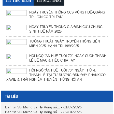
TIN TIÊU ĐIỂM
TIN MỚI NHẤT
NGÀY TRUYỀN THỐNG CCS VÙNG HUẾ-QUẢNG
TRỊ. “ÔN CỐ TRI TÂN”
NGÀY TRUYỀN THỐNG GIA ĐÌNH CỰU CHỦNG
SINH HUẾ NĂM 2025
TƯỜNG THUẬT NGÀY TRUYỀN THỐNG LIÊN
MIỀN 2025. HẠNH TRÍ 19/9/2025
HỘI NGỘ “ÂN HUỆ TUỔI 70”. NGÀY CUỐI: THÁNH
LỄ BẾ MẠC & TIỆC CHIA TAY
HỘI NGỘ “ÂN HUỆ TUỔI 70”. NGÀY THỨ 4:
THÁNH LỄ TẠI TỪ ĐƯỜNG ĐĐK ĐHY PHANXICÔ
XAVIE & TRẢI NGHIỆM THUYỀN THÚNG HỘI AN
TÀI LIỆU
Bản tin Vui Mừng và Hy Vọng số...
-
01/07/2026
Bản tin Vui Mừng và Hy Vọng số...
-
09/04/2026