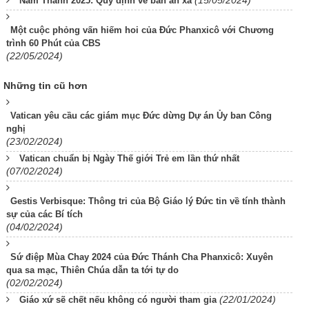
(15/05/2024)
Năm Thánh 2025: Quy định về ban ân xá
Một cuộc phỏng vấn hiếm hoi của Đức Phanxicô với Chương
trình 60 Phút của CBS
(22/05/2024)
Những tin cũ hơn
Vatican yêu cầu các giám mục Đức dừng Dự án Ủy ban Công
nghị
(23/02/2024)
Vatican chuẩn bị Ngày Thế giới Trẻ em lần thứ nhất
(07/02/2024)
Gestis Verbisque: Thông tri của Bộ Giáo lý Đức tin về tính thành
sự của các Bí tích
(04/02/2024)
Sứ điệp Mùa Chay 2024 của Đức Thánh Cha Phanxicô: Xuyên
qua sa mạc, Thiên Chúa dẫn ta tới tự do
(02/02/2024)
(22/01/2024)
Giáo xứ sẽ chết nếu không có người tham gia