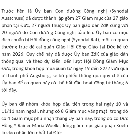
Trước tiên là Ủy ban Con đường Công nghị (Synodal
Ausschuss) đã được thành lập gồm 27 Giám mục của 27 giáo
phận tại Đức, 27 người thuộc Ủy ban giáo dân ZdK cùng với
20 người do Con đường Công nghị bầu lên. Ủy ban có mục
đích chuẩn bị Hội đồng công nghị (Synodal Rat), một cơ quan
thường trực để cai quản Giáo Hội Công Giáo tại Đức kể từ
năm 2026. Quy chế này đã được Ủy ban ZdK của giáo dân
thông qua, và theo dự kiến, đến lượt Hội Đồng Giám Mục
Đức, trong khóa họp mùa xuân từ ngày 19 đến 22/2 vừa qua
ở thành phố Augsburg, sẽ bỏ phiếu thông qua quy chế của
Ủy ban để cơ quan này có thể bắt đầu hoạt động từ tháng 6
tới đây.
Ủy ban đã nhóm khóa họp đầu tiên trong hai ngày 10 và
11/11 năm ngoái, nhưng có 8 Giám mục vắng mặt, trong đó
có 4 Giám mục phủ nhận thẳng Ủy ban này, trong đó có Đức
Hồng Y Rainer Maria Woelki, Tổng giám mục giáo phận Koeln
là giáo phận lớn nhất tại Đức.