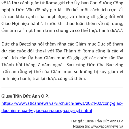
về lá thư cảnh giác từ Roma gửi cho Ủy ban Con đường Công
nghị ở Đức. Vấn đề bây giờ là “liên kết một cách tích cực tất
cả các khía cạnh của hoạt động và những cố gắng đối với
Giáo Hội hiệp hành”. Trước khi thảo luận thêm về nội dung,
cần tìm ra “một hành trình chung và có thể thực hành được”.
Đức cha Baetzing nói thêm rằng các Giám mục Đức sẽ tham
dự các cuộc đối thoại với Tòa Thánh ở Roma cũng là các vị
chủ tịch các Ủy ban Giám mục đã gặp gỡ các chức sắc Tòa
Thánh hồi tháng 7 năm ngoái. Sau cùng Đức Cha Baetzing
trấn an rằng vị thế của Giám mục sẽ không bị suy giảm vì
tính hiệp hành, trái lại được củng cố thêm.
Giuse Trần Đức Anh O.P.
https://www.vaticannews.va/vi/church/news/2024-02/cong-giao-
duc-hiem-hoa-ly-giao-con-duong-cong-nghi.html
Tác giả:
Giuse Trần Đức Anh O.P.
Nguồn tin:
www.vaticannews.va