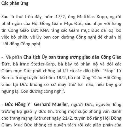
Các phản ứng
Sau lá thư trên đây, hôm 17/2, ông Matthias Kopp, người
phát ngôn của Hội Đồng Giám Mục Đức, xác nhận với hãng
tin Công Giáo Đức KNA rằng các Giám mục Đức đã loại bỏ
việc bỏ phiếu về Ủy ban con đường Công nghị để chuẩn bị
Hội đồng Công nghị.
- Về phần
Chủ tịch Ủy ban trung ương giáo dân Công Giáo
Đức
, bà Irme Stetter-Karp, bà bày tỏ phẫn nộ và đòi các
Giám mục Đức phải chống lại tất cả các dấu hiệu “Stop” từ
Roma. Trong tuyên bố hôm 18/2, bà nói rằng “Giáo Hội Công
Giáo tại Đức không có cơ may thứ hai nào, nếu bây giờ
ngưng lại Con đường công nghị”.
-
Đức Hồng Y Gerhard Mueller
, người Đức, nguyên Tổng
trưởng Bộ giáo lý đức tin, trong một cuộc phỏng vấn dành
cho trang mạng
Kath.net
ngày 21/2, tuyên bố rằng Hội Đồng
Giám Mục Đức không có quyền tách rời các giáo phận của