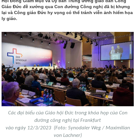
Hội Đồng Giám Mục và Ủy ban Trung ương giáo dân Công
Giáo Đức đề xướng qua Con đường Công nghị đã bị khựng
lại và Công giáo Đức hy vọng có thể tránh viễn ảnh hiểm họa
ly giáo.
Các đại biểu của Giáo hội Đức trong khóa họp của Con
đường công nghị tại Frankfurt
vào ngày 12/3/2023 (Foto: Synodaler Weg / Maximilian
von Lachner)