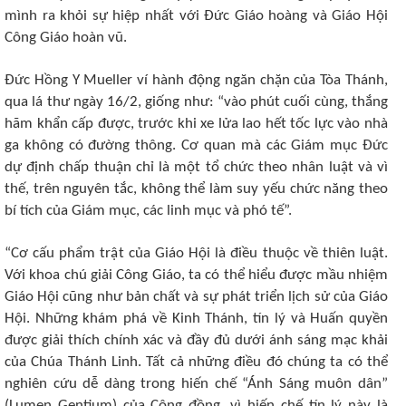
mình ra khỏi sự hiệp nhất với Đức Giáo hoàng và Giáo Hội
Công Giáo hoàn vũ.
Đức Hồng Y Mueller ví hành động ngăn chặn của Tòa Thánh,
qua lá thư ngày 16/2, giống như: “vào phút cuối cùng, thắng
hãm khẩn cấp được, trước khi xe lửa lao hết tốc lực vào nhà
ga không có đường thông. Cơ quan mà các Giám mục Đức
dự định chấp thuận chỉ là một tổ chức theo nhân luật và vì
thế, trên nguyên tắc, không thể làm suy yếu chức năng theo
bí tích của Giám mục, các linh mục và phó tế”.
“Cơ cấu phẩm trật của Giáo Hội là điều thuộc về thiên luật.
Với khoa chú giải Công Giáo, ta có thể hiểu được mầu nhiệm
Giáo Hội cũng như bản chất và sự phát triển lịch sử của Giáo
Hội. Những khám phá về Kinh Thánh, tín lý và Huấn quyền
được giải thích chính xác và đầy đủ dưới ánh sáng mạc khải
của Chúa Thánh Linh. Tất cả những điều đó chúng ta có thể
nghiên cứu dễ dàng trong hiến chế “Ánh Sáng muôn dân”
(Lumen Gentium) của Công đồng, vì hiến chế tín lý này là