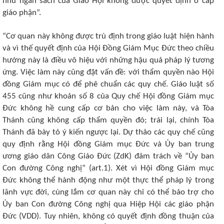
như ngân sách của Giáo Hội không được quyết định ở cấp
giáo phận”.
“Cơ quan này không được trù định trong giáo luật hiện hành
và vì thế quyết định của Hội Đồng Giám Mục Đức theo chiều
hướng này là điều vô hiệu với những hậu quả pháp lý tương
ứng. Việc làm này cũng đặt vấn đề: với thẩm quyền nào Hội
đồng Giám mục có để phê chuẩn các quy chế. Giáo luật số
455 cũng như khoản số 8 của Quy chế Hội đồng Giám mục
Đức không hề cung cấp cơ bản cho việc làm này, và Tòa
Thánh cũng không cấp thẩm quyền đó; trái lại, chính Tòa
Thánh đã bày tỏ ý kiến ngược lại. Dự thảo các quy chế cũng
quy định rằng Hội đồng Giám mục Đức và Ủy ban trung
ương giáo dân Công Giáo Đức (ZdK) đảm trách về “Ủy ban
Con đường Công nghị” (art.1). Xét vì Hội đồng Giám mục
Đức không thể hành động như một thực thể pháp lý trong
lãnh vực đời, cùng lắm cơ quan này chỉ có thể bảo trợ cho
Ủy ban Con đường Công nghị qua Hiệp Hội các giáo phận
Đức (VDD). Tuy nhiên, không có quyết định đồng thuận của