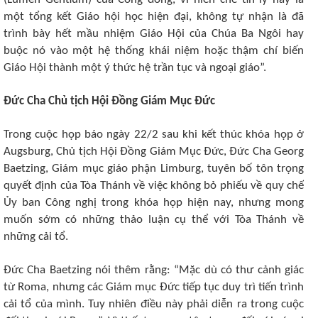
một tổng kết Giáo hội học hiện đại, không tự nhận là đã
trình bày hết mầu nhiệm Giáo Hội của Chúa Ba Ngôi hay
buộc nó vào một hệ thống khái niệm hoặc thậm chí biến
Giáo Hội thành một ý thức hệ trần tục và ngoại giáo”.
Đức Cha Chủ tịch Hội Đồng Giám Mục Đức
Trong cuộc họp báo ngày 22/2 sau khi kết thúc khóa họp ở
Augsburg, Chủ tịch Hội Đồng Giám Mục Đức, Đức Cha Georg
Baetzing, Giám mục giáo phận Limburg, tuyên bố tôn trọng
quyết định của Tòa Thánh về việc không bỏ phiếu về quy chế
Ủy ban Công nghị trong khóa họp hiện nay, nhưng mong
muốn sớm có những thảo luận cụ thể với Tòa Thánh về
những cải tổ.
Đức Cha Baetzing nói thêm rằng: “Mặc dù có thư cảnh giác
từ Roma, nhưng các Giám mục Đức tiếp tục duy trì tiến trình
cải tổ của mình. Tuy nhiên điều này phải diễn ra trong cuộc