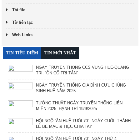
Tải file
Tờ liên lạc
Web Links
TIN TIÊU ĐIỂM
TIN MỚI NHẤT
NGÀY TRUYỀN THỐNG CCS VÙNG HUẾ-QUẢNG
TRỊ. “ÔN CỐ TRI TÂN”
NGÀY TRUYỀN THỐNG GIA ĐÌNH CỰU CHỦNG
SINH HUẾ NĂM 2025
TƯỜNG THUẬT NGÀY TRUYỀN THỐNG LIÊN
MIỀN 2025. HẠNH TRÍ 19/9/2025
HỘI NGỘ “ÂN HUỆ TUỔI 70”. NGÀY CUỐI: THÁNH
LỄ BẾ MẠC & TIỆC CHIA TAY
HỘI NGỘ “ÂN HUỆ TUỔI 70”. NGÀY THỨ 4: