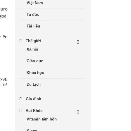
Việt Nam
euro
Tu đức
goài
Tài liệu
hiện
Thế giới
Xã hội
Giáo dục
Khoa học
TXVN
Du Lịch
i Trẻ
Gia đình
Vui Khỏe
Vitamin tâm hồn
Y học