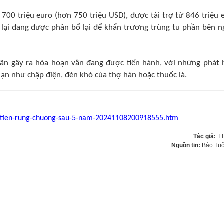
n 700 triệu euro (hơn 750 triệu USD), được tài trợ từ 846 triệu 
n lại đang được phân bổ lại để khẩn trương trùng tu phần bên n
ân gây ra hỏa hoạn vẫn đang được tiến hành, với những phát 
nạn như chập điện, đèn khò của thợ hàn hoặc thuốc lá.
dau-tien-rung-chuong-sau-5-nam-20241108200918555.htm
Tác giả:
T
Nguồn tin:
Báo Tuổ