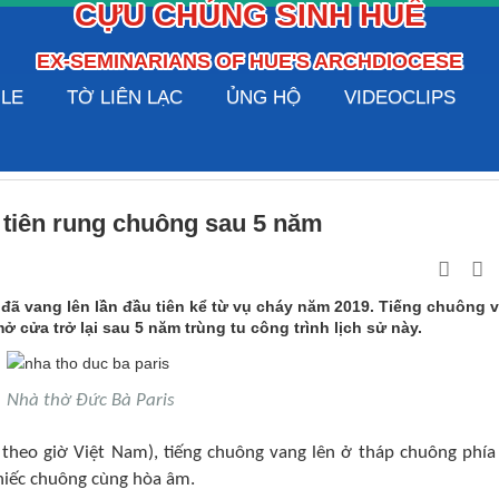
CỰU CHỦNG SINH HUẾ
EX-SEMINARIANS OF HUE'S ARCHDIOCESE
ILE
TỜ LIÊN LẠC
ỦNG HỘ
VIDEOCLIPS
 tiên rung chuông sau 5 năm
đã vang lên lần đầu tiên kể từ vụ cháy năm 2019. Tiếng chuông 
 cửa trở lại sau 5 năm trùng tu công trình lịch sử này.
Nhà thờ Đức Bà Paris
heo giờ Việt Nam), tiếng chuông vang lên ở tháp chuông phía
chiếc chuông cùng hòa âm.