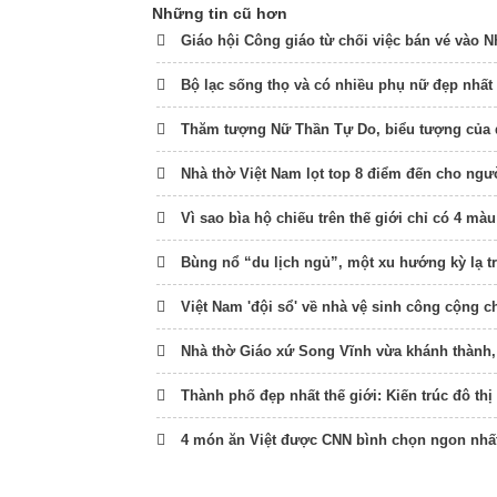
Những tin cũ hơn
Giáo hội Công giáo từ chối việc bán vé vào N
Bộ lạc sống thọ và có nhiều phụ nữ đẹp nhất 
Thăm tượng Nữ Thần Tự Do, biểu tượng của 
Nhà thờ Việt Nam lọt top 8 điểm đến cho ng
Vì sao bìa hộ chiếu trên thế giới chỉ có 4 mà
Bùng nổ “du lịch ngủ”, một xu hướng kỳ lạ 
Việt Nam 'đội sổ' về nhà vệ sinh công cộng c
Nhà thờ Giáo xứ Song Vĩnh vừa khánh thành,
Thành phố đẹp nhất thế giới: Kiến trúc đô thị 
4 món ăn Việt được CNN bình chọn ngon nhất