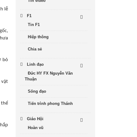
Tin video
h lễ
F1
Tin F1
gốc,
Hiệp thông
chưa
Chia sẻ
ỡ bỏ
Linh đạo
Đức HY FX Nguyễn Văn
Thuận
 vật
Sống đạo
 thể
Tiến trình phong Thánh
Giáo Hội
khắp
Hoàn vũ