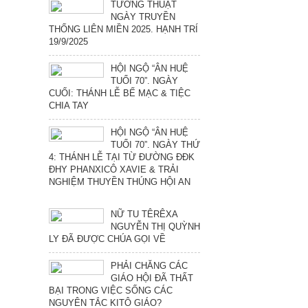
TƯỜNG THUẬT
NGÀY TRUYỀN
THỐNG LIÊN MIỀN 2025. HẠNH TRÍ
19/9/2025
HỘI NGỘ “ÂN HUỆ
TUỔI 70”. NGÀY
CUỐI: THÁNH LỄ BẾ MẠC & TIỆC
CHIA TAY
HỘI NGỘ “ÂN HUỆ
TUỔI 70”. NGÀY THỨ
4: THÁNH LỄ TẠI TỪ ĐƯỜNG ĐĐK
ĐHY PHANXICÔ XAVIE & TRẢI
NGHIỆM THUYỀN THÚNG HỘI AN
NỮ TU TÊRÊXA
NGUYỄN THỊ QUỲNH
LY ĐÃ ĐƯỢC CHÚA GỌI VỀ
PHẢI CHĂNG CÁC
GIÁO HỘI ĐÃ THẤT
BẠI TRONG VIỆC SỐNG CÁC
NGUYÊN TẮC KITÔ GIÁO?