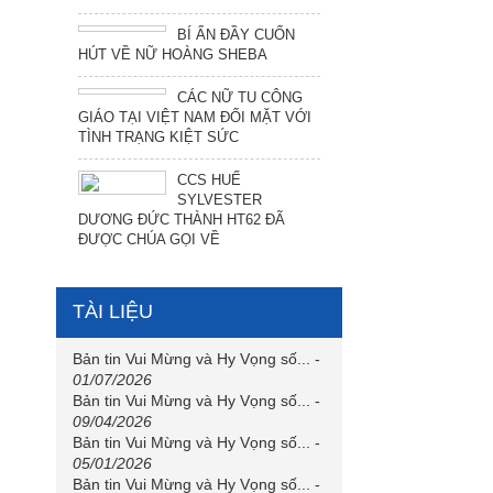
BÍ ẨN ĐẦY CUỐN
HÚT VỀ NỮ HOÀNG SHEBA
CÁC NỮ TU CÔNG
GIÁO TẠI VIỆT NAM ĐỐI MẶT VỚI
TÌNH TRẠNG KIỆT SỨC
CCS HUẾ
SYLVESTER
DƯƠNG ĐỨC THÀNH HT62 ĐÃ
ĐƯỢC CHÚA GỌI VỀ
TÀI LIỆU
Bản tin Vui Mừng và Hy Vọng số...
-
01/07/2026
Bản tin Vui Mừng và Hy Vọng số...
-
09/04/2026
Bản tin Vui Mừng và Hy Vọng số...
-
05/01/2026
Bản tin Vui Mừng và Hy Vọng số...
-