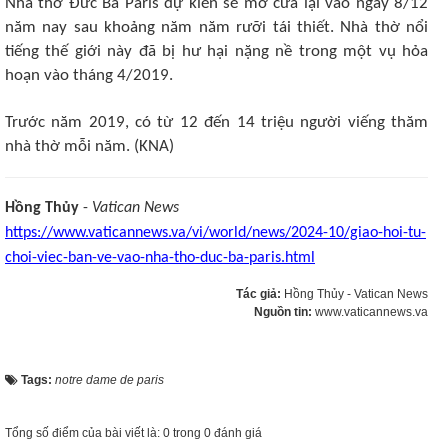
Nhà thờ Đức Bà Paris dự kiến sẽ mở cửa lại vào ngày 8/12
năm nay sau khoảng năm năm rưỡi tái thiết. Nhà thờ nổi
tiếng thế giới này đã bị hư hại nặng nề trong một vụ hỏa
hoạn vào tháng 4/2019.
Trước năm 2019, có từ 12 đến 14 triệu người viếng thăm
nhà thờ mỗi năm. (KNA)
Hồng Thủy
-
Vatican News
https://www.vaticannews.va/vi/world/news/2024-10/giao-hoi-tu-
choi-viec-ban-ve-vao-nha-tho-duc-ba-paris.html
Tác giả:
Hồng Thủy - Vatican News
Nguồn tin:
www.vaticannews.va
Tags:
notre dame de paris
Tổng số điểm của bài viết là: 0 trong 0 đánh giá