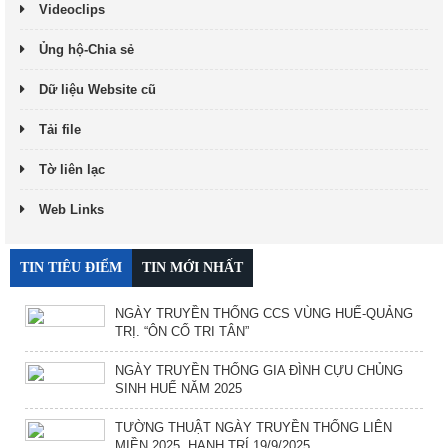
Videoclips
Ủng hộ-Chia sẻ
Dữ liệu Website cũ
Tải file
Tờ liên lạc
Web Links
TIN TIÊU ĐIỂM
TIN MỚI NHẤT
NGÀY TRUYỀN THỐNG CCS VÙNG HUẾ-QUẢNG
TRỊ. “ÔN CỐ TRI TÂN”
NGÀY TRUYỀN THỐNG GIA ĐÌNH CỰU CHỦNG
SINH HUẾ NĂM 2025
TƯỜNG THUẬT NGÀY TRUYỀN THỐNG LIÊN
MIỀN 2025. HẠNH TRÍ 19/9/2025