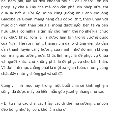
bé, nam phụ lão ấu đều khoanh tay cúi đầu chào: Con xin
phép lạy cha ạ. Lạy cha mà còn cần phải xin phép nữa, thì
quả là hết ý. Hồi ấy, mình cũng giống như anh em ông
Giacôbê và Gioan, mang nặng đầu óc xôi thịt, theo Chúa với
mục đích vinh thân phì gia, mong được ngồi bên tả và bên
hữu Chúa, có nghĩa là tìm lấy cho mình ghế nọ ghế kia, chức
này chức khác. Tóm lại là được làm lớn trong vương quốc
của Ngài. Thế rồi những tháng năm dài ở chủng viện đã dần
dần thanh luyện cái ý hướng của mình, nhờ đó mình không
còn mang ảo tưởng nữa. Chức linh mục là để phục vụ Chúa
và người khác, chứ không phải là để phục vụ cho bản thân.
Và đời linh mục chẳng phải là một xa lộ an toàn, nhưng cũng
chất đầy những chông gai và sỏi đá…
Cũng vị linh mục này, trong một buổi chia sẻ kinh nghiệm
sống, đã được mấy bà hiền mẫu góp ý…nhẹ nhàng như sau:
- Đi tu như các cha, các thầy, các dì thế mà sướng, chứ còn
đèo bòng như tụi con, khổ lắm cha ơi.