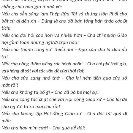
chẳng chịu bao giờ ở nhà xứ!
Nếu cha sẵn sàng làm Phép Rửa Tội và chứng Hôn Phối cho
bất cứ ai đến xin – Đúng là cha đã bán tống bán tháo các Bí
tích!
Nếu cha đòi hỏi cao hơn và nhiều hơn – Cha chỉ muốn Giáo
hội gồm toàn những người trọn hảo!
Nếu cha thành công với thiếu nhi – Đạo của cha là đạo ấu
trĩ!
Nếu cha năng thăm viếng các bệnh nhân – Cha chỉ phí thời giờ,
và không đi sát với các vấn đề của thời đại!
Nếu cha sửa sang nhà thờ – Cha lại ném tiền qua cửa sổ
mất rồi!
Nếu cha không tu bổ gì – Cha đã bỏ bê mọi sự!
Nếu cha cộng tác chặt chẽ với Hội đồng Giáo xứ – Cha lại để
cho người ta xỏ mũi cha rồi!
Nếu cha không lập Hội đồng Giáo xứ – Cha độc tài quá đi
mất!
Nếu cha hay mỉm cười – Cha quá dễ dãi!