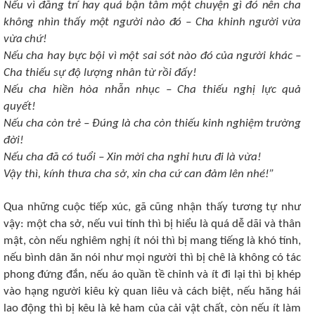
Nếu vì đãng trí hay quá bận tâm một chuyện gì đó nên cha
không nhìn thấy một người nào đó – Cha khinh người vừa
vừa chứ!
Nếu cha hay bực bội vì một sai sót nào đó của người khác –
Cha thiếu sự độ lượng nhân từ rồi đấy!
Nếu cha hiền hòa nhẫn nhục – Cha thiếu nghị lực quả
quyết!
Nếu cha còn trẻ – Đúng là cha còn thiếu kinh nghiệm trường
đời!
Nếu cha đã có tuổi – Xin mời cha nghỉ hưu đi là vừa!
Vậy thì, kính thưa cha sở, xin cha cứ can đảm lên nhé!”
Qua những cuộc tiếp xúc, gã cũng nhận thấy tương tự như
vậy: một cha sở, nếu vui tính thì bị hiểu là quá dễ dãi và thân
mật, còn nếu nghiêm nghị ít nói thì bị mang tiếng là khó tính,
nếu bình dân ăn nói như mọi người thì bị chê là không có tác
phong đứng đắn, nếu áo quần tề chỉnh và ít đi lại thì bị khép
vào hạng người kiêu kỳ quan liêu và cách biệt, nếu hăng hái
lao động thì bị kêu là kẻ ham của cải vật chất, còn nếu ít làm