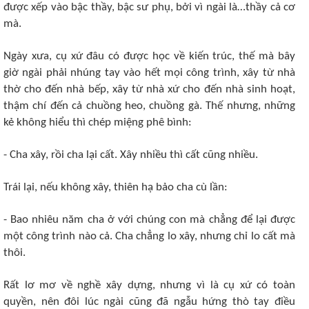
được xếp vào bậc thầy, bậc sư phụ, bởi vì ngài là…thầy cả cơ
mà.
Ngày xưa, cụ xứ đâu có được học về kiến trúc, thế mà bây
giờ ngài phải nhúng tay vào hết mọi công trình, xây từ nhà
thờ cho đến nhà bếp, xây từ nhà xứ cho đến nhà sinh hoạt,
thậm chí đến cả chuồng heo, chuồng gà. Thế nhưng, những
kẻ không hiểu thì chép miệng phê bình:
- Cha xây, rồi cha lại cất. Xây nhiều thì cất cũng nhiều.
Trái lại, nếu không xây, thiên hạ bảo cha cù lần:
- Bao nhiêu năm cha ở với chúng con mà chẳng để lại được
một công trình nào cả. Cha chẳng lo xây, nhưng chỉ lo cất mà
thôi.
Rất lơ mơ về nghề xây dựng, nhưng vì là cụ xứ có toàn
quyền, nên đôi lúc ngài cũng đã ngẫu hứng thò tay điều