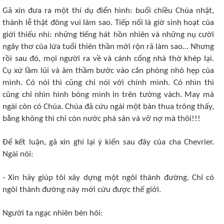
Gã xin đưa ra một thí dụ điển hình: buổi chiều Chúa nhật,
thánh lễ thật đông vui làm sao. Tiếp nối là giờ sinh hoạt của
giới thiếu nhi: những tiếng hát hồn nhiên và những nụ cười
ngây thơ của lứa tuổi thiên thần mới rộn rã làm sao… Nhưng
rồi sau đó, mọi người ra về và cánh cổng nhà thờ khép lại.
Cụ xứ lầm lũi và âm thầm bước vào căn phòng nhỏ hẹp của
mình. Có nói thì cũng chỉ nói với chính mình. Có nhìn thì
cũng chỉ nhìn hình bóng mình in trên tường vách. May mà
ngài còn có Chúa. Chúa đã cứu ngài một bàn thua trông thấy,
bằng không thì chỉ còn nước phá sản và vỡ nợ mà thôi!!!
Để kết luận, gã xin ghi lại ý kiến sau đây của cha Chevrier.
Ngài nói:
- Xin hãy giúp tôi xây dựng một ngôi thánh đường. Chỉ có
ngôi thánh đường này mới cứu được thế giới.
Người ta ngạc nhiên bèn hỏi: