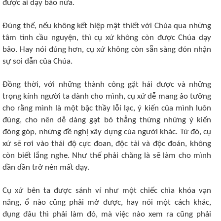
được ai dạy bảo nữa.
Đúng thế, nếu không kết hiệp mật thiết với Chúa qua những
tâm tình cầu nguyện, thì cụ xứ không còn được Chúa dạy
bảo. Hay nói đúng hơn, cụ xứ không còn sẵn sàng đón nhận
sự soi dẫn của Chúa.
Đồng thời, với những thành công gặt hái được và những
trọng kính người ta dành cho mình, cụ xứ dễ mang ảo tưởng
cho rằng mình là một bậc thầy lỗi lạc, ý kiến của mình luôn
đúng, cho nên dễ dàng gạt bỏ thẳng thừng những ý kiến
đóng góp, những đề nghị xây dựng của người khác. Từ đó, cụ
xứ sẽ rơi vào thái độ cực đoan, độc tài và độc đoán, không
còn biết lắng nghe. Như thế phải chăng là sẽ làm cho mình
dần dần trở nên mất dạy.
Cụ xứ bên ta được sánh ví như một chiếc chìa khóa vạn
năng, ổ nào cũng phải mở được, hay nói một cách khác,
đụng đâu thì phải làm đó, mà việc nào xem ra cũng phải