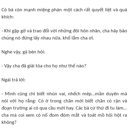
Có bà còn mạnh miệng phán một cách rất quyết liệt và quá
khích:
- Khi gặp gỡ và trao đổi với những đôi hôn nhân, cha hãy bảo
chúng nó đừng lấy nhau nữa, khổ lắm cha ơi.
Nghe vậy, gã bèn hỏi:
- Vậy cha đã giải tỏa cho họ như thế nào?
Ngài trả lời:
- Mình cũng chỉ biết nhún vai, nhếch mép…mần duyên mà
nói với họ rằng: Có ở trong chăn mới biết chăn có rận và
đoạn trường ai có qua cầu mới hay. Các bà cứ thử đi tu làm…
cha mà coi xem có nổ đom đóm mắt và toát mồ hôi hột ra
không?