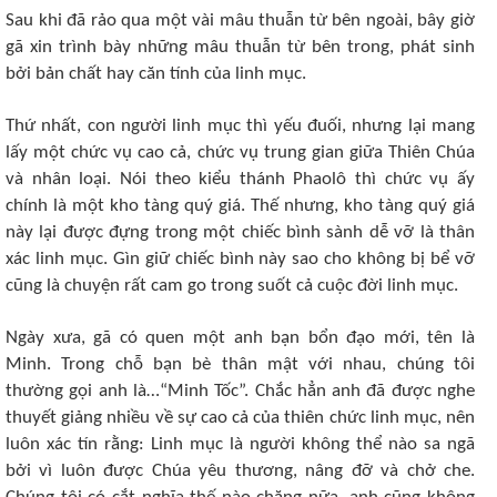
Sau khi đã rảo qua một vài mâu thuẫn từ bên ngoài, bây giờ
gã xin trình bày những mâu thuẫn từ bên trong, phát sinh
bởi bản chất hay căn tính của linh mục.
Thứ nhất, con người linh mục thì yếu đuối, nhưng lại mang
lấy một chức vụ cao cả, chức vụ trung gian giữa Thiên Chúa
và nhân loại. Nói theo kiểu thánh Phaolô thì chức vụ ấy
chính là một kho tàng quý giá. Thế nhưng, kho tàng quý giá
này lại được đựng trong một chiếc bình sành dễ vỡ là thân
xác linh mục. Gìn giữ chiếc bình này sao cho không bị bể vỡ
cũng là chuyện rất cam go trong suốt cả cuộc đời linh mục.
Ngày xưa, gã có quen một anh bạn bổn đạo mới, tên là
Minh. Trong chỗ bạn bè thân mật với nhau, chúng tôi
thường gọi anh là…“Minh Tốc”. Chắc hẳn anh đã được nghe
thuyết giảng nhiều về sự cao cả của thiên chức linh mục, nên
luôn xác tín rằng: Linh mục là người không thể nào sa ngã
bởi vì luôn được Chúa yêu thương, nâng đỡ và chở che.