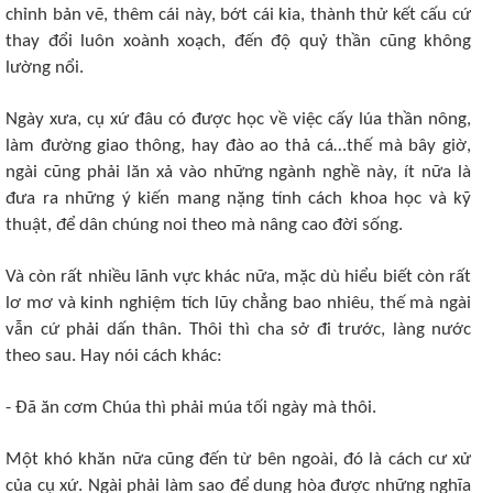
chỉnh bản vẽ, thêm cái này, bớt cái kia, thành thử kết cấu cứ
thay đổi luôn xoành xoạch, đến độ quỷ thần cũng không
lường nổi.
Ngày xưa, cụ xứ đâu có được học về việc cấy lúa thần nông,
làm đường giao thông, hay đào ao thả cá…thế mà bây giờ,
ngài cũng phải lăn xả vào những ngành nghề này, ít nữa là
đưa ra những ý kiến mang nặng tính cách khoa học và kỹ
thuật, để dân chúng noi theo mà nâng cao đời sống.
Và còn rất nhiều lãnh vực khác nữa, mặc dù hiểu biết còn rất
lơ mơ và kinh nghiệm tích lũy chẳng bao nhiêu, thế mà ngài
vẫn cứ phải dấn thân. Thôi thì cha sở đi trước, làng nước
theo sau. Hay nói cách khác:
- Đã ăn cơm Chúa thì phải múa tối ngày mà thôi.
Một khó khăn nữa cũng đến từ bên ngoài, đó là cách cư xử
của cụ xứ. Ngài phải làm sao để dung hòa được những nghĩa