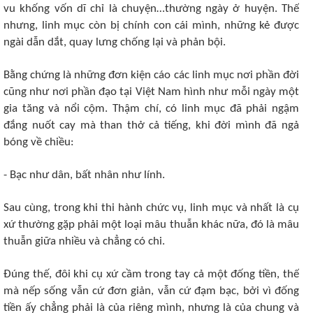
vu khống vốn dĩ chỉ là chuyện…thường ngày ở huyện. Thế
nhưng, linh mục còn bị chính con cái mình, những kẻ được
ngài dẫn dắt, quay lưng chống lại và phản bội.
Bằng chứng là những đơn kiện cáo các linh mục nơi phần đời
cũng như nơi phần đạo tại Việt Nam hình như mỗi ngày một
gia tăng và nổi cộm. Thậm chí, có linh mục đã phải ngậm
đắng nuốt cay mà than thở cả tiếng, khi đời mình đã ngả
bóng về chiều:
- Bạc như dân, bất nhân như lính.
Sau cùng, trong khi thi hành chức vụ, linh mục và nhất là cụ
xứ thường gặp phải một loại mâu thuẫn khác nữa, đó là mâu
thuẫn giữa nhiều và chẳng có chi.
Đúng thế, đôi khi cụ xứ cầm trong tay cả một đống tiền, thế
mà nếp sống vẫn cứ đơn giản, vẫn cứ đạm bạc, bởi vì đống
tiền ấy chẳng phải là của riêng mình, nhưng là của chung và