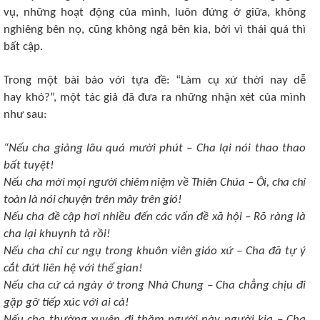
vụ, những hoạt động của mình, luôn đứng ở giữa, không
nghiêng bên nọ, cũng không ngả bên kia, bởi vì thái quá thì
bất cập.
Trong một bài báo với tựa đề: “Làm cụ xứ thời nay dễ
hay khó?”, một tác giả đã đưa ra những nhận xét của mình
như sau:
“Nếu cha giảng lâu quá mười phút – Cha lại nói thao thao
bất tuyệt!
Nếu cha mời mọi người chiêm niệm về Thiên Chúa – Ôi, cha chỉ
toàn là nói chuyện trên mây trên gió!
Nếu cha đề cập hơi nhiều đến các vấn đề xã hội – Rõ ràng là
cha lại khuynh tả rồi!
Nếu cha chỉ cư ngụ trong khuôn viên giáo xứ – Cha đã tự ý
cắt đứt liên hệ với thế gian!
Nếu cha cứ cả ngày ở trong Nhà Chung – Cha chẳng chịu đi
gặp gỡ tiếp xúc với ai cả!
Nếu cha thường xuyên đi thăm người này người kia – Cha