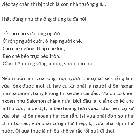
việc tay chân thì bị trách là con nhà trưởng giả…
Thật đúng như cha ông chúng ta đã nói:
- Ở sao cho vừa lòng người,
Ở rộng người cười, ở hẹp người chê.
Cao chê ngỏng, thấp chê lùn,
Béo chê béo trục béo tròn,
Gầy chê xương sống, xương sườn phơi ra.
Nếu muốn làm vừa lòng mọi người, thì cụ xứ sẽ chẳng làm
vừa lòng được một ai, hay cụ xứ phải là người khôn ngoan
như Salomon, bằng không thì sẽ điên cái đầu. Mà dù có khôn
ngoan như Salomon chăng nữa, biết đâu lại chẳng có kẻ chê
là thủ cựu, là dè đặt, là bảo hoàng hơn vua… Cho nên, cụ xứ
vừa phải khôn ngoan như con rắn, lại vừa phải đơn sơ như
chim bồ câu, vừa phải cứng như thép, lại vừa phải dịu như
nước. Ôi quả thực là nhiêu khê và rắc rối quá đi thôi!