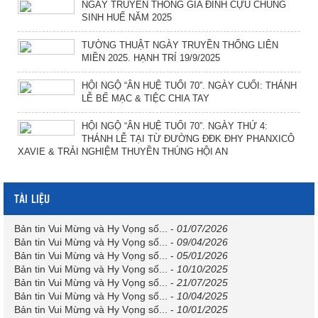
NGÀY TRUYỀN THỐNG GIA ĐÌNH CỰU CHỦNG
SINH HUẾ NĂM 2025
TƯỜNG THUẬT NGÀY TRUYỀN THỐNG LIÊN
MIỀN 2025. HẠNH TRÍ 19/9/2025
HỘI NGỘ “ÂN HUỆ TUỔI 70”. NGÀY CUỐI: THÁNH
LỄ BẾ MẠC & TIỆC CHIA TAY
HỘI NGỘ “ÂN HUỆ TUỔI 70”. NGÀY THỨ 4:
THÁNH LỄ TẠI TỪ ĐƯỜNG ĐĐK ĐHY PHANXICÔ
XAVIE & TRẢI NGHIỆM THUYỀN THÚNG HỘI AN
TÀI LIỆU
Bản tin Vui Mừng và Hy Vọng số...
-
01/07/2026
Bản tin Vui Mừng và Hy Vọng số...
-
09/04/2026
Bản tin Vui Mừng và Hy Vọng số...
-
05/01/2026
Bản tin Vui Mừng và Hy Vọng số...
-
10/10/2025
Bản tin Vui Mừng và Hy Vọng số...
-
21/07/2025
Bản tin Vui Mừng và Hy Vọng số...
-
10/04/2025
Bản tin Vui Mừng và Hy Vọng số...
-
10/01/2025