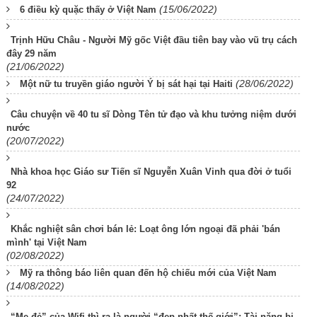
(15/06/2022)
6 điều kỳ quặc thấy ở Việt Nam
Trịnh Hữu Châu - Người Mỹ gốc Việt đầu tiên bay vào vũ trụ cách
đây 29 năm
(21/06/2022)
(28/06/2022)
Một nữ tu truyền giáo người Ý bị sát hại tại Haiti
Câu chuyện về 40 tu sĩ Dòng Tên tử đạo và khu tưởng niệm dưới
nước
(20/07/2022)
Nhà khoa học Giáo sư Tiến sĩ Nguyễn Xuân Vinh qua đời ở tuổi
92
(24/07/2022)
Khắc nghiệt sân chơi bán lẻ: Loạt ông lớn ngoại đã phải 'bán
mình' tại Việt Nam
(02/08/2022)
Mỹ ra thông báo liên quan đến hộ chiếu mới của Việt Nam
(14/08/2022)
“Mẹ đẻ” của Wifi thì ra là người “đẹp nhất thế giới”: Tài năng bị