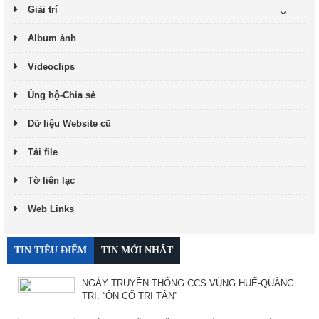
Giải trí
Album ảnh
Videoclips
Ủng hộ-Chia sẻ
Dữ liệu Website cũ
Tải file
Tờ liên lạc
Web Links
TIN TIÊU ĐIỂM
TIN MỚI NHẤT
NGÀY TRUYỀN THỐNG CCS VÙNG HUẾ-QUẢNG
TRỊ. “ÔN CỐ TRI TÂN”