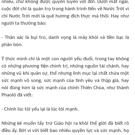
nhiêu, chứ không được quyến luyến với đời. Dưới mắt ngài,
cuộc đời chỉ là quán trọ trong hành trình tiến về Nước Trời vì
chỉ Nước Trời mới là quê hương đích thực mà thôi. Hay như
người ta thường bảo:
- Thân xác là bụi tro, danh vọng là mây khói và tiền bạc là
phân bón.
Ý thức mình chỉ là một con người yếu đuối, trong tay không
có những phương tiện chính trị, những nguồn tài chánh, hay
những vũ khí quân sự, thế nhưng linh mục lại chất chứa một
sức mạnh vô song, sức mạnh của tình yêu và thập giá, hay
nói đúng hơn là sức mạnh của chính Thiên Chúa, như thánh
Phaolô đã viết:
- Chính lúc tôi yếu lại là lúc tôi mạnh.
Những kẻ muốn tẩy trừ Giáo hội ra khỏi thế giới đã biết rõ
điều ấy. Bởi vì với biết bao nhiêu quyền lực và sức mạnh, họ