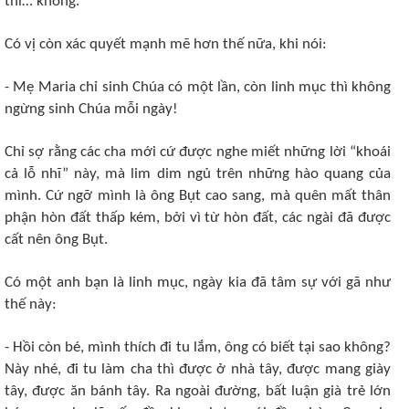
thì… không.
Có vị còn xác quyết mạnh mẽ hơn thế nữa, khi nói:
- Mẹ Maria chỉ sinh Chúa có một lần, còn linh mục thì không
ngừng sinh Chúa mỗi ngày!
Chỉ sợ rằng các cha mới cứ được nghe miết những lời “khoái
cả lỗ nhĩ” này, mà lim dim ngủ trên những hào quang của
mình. Cứ ngỡ mình là ông Bụt cao sang, mà quên mất thân
phận hòn đất thấp kém, bởi vì từ hòn đất, các ngài đã được
cất nên ông Bụt.
Có một anh bạn là linh mục, ngày kia đã tâm sự với gã như
thế này:
- Hồi còn bé, mình thích đi tu lắm, ông có biết tại sao không?
Này nhé, đi tu làm cha thì được ở nhà tây, được mang giày
tây, được ăn bánh tây. Ra ngoài đường, bất luận già trẻ lớn