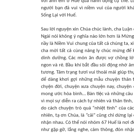
với anh em ở Huế qua hành động cụ thể. L
người bạn đã vui vì niềm vui của người k
Sống Lại với Huế.
Sau lời nguyện xin Chúa chúc lành, cha Luận
Ngài nói không ý nghĩa nào lớn hơn là Mừng 
nầy là Niềm Vui chung của tất cả chúng ta, 
cha mời tất cả cùng nâng ly chúc mừng để 
dinh dưỡng. Các món ăn được vợ chồng lớp 
ngon và rẻ. Bầu khí bắt đầu sôi động nhờ âm
tương. Tâm trạng tươi vui thoải mái giúp t
dể dàng khơi gợi những mẫu chuyện thân tì
chyện đời, chuyện xưa chuyện nay, chuyện 
mong ước hòa bình… Bàn tiệc và những câu c
vì mọi sự diễn ra cách tự nhiên và thân tình
do cách chuyện trò quá “nhiệt tình” của cá
nhiên, tạ ơn Chúa, là “cãi” cũng chỉ dừng l
nhận nhau. Có thể nói nhóm 67 Huế là nơi để
như gặp gỡ, lắng nghe, cảm thông, đón nhận