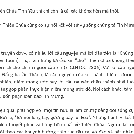
n Chúa Tình Yêu thì chỉ còn là cái xác không hồn mà thôi.
ới Thiên Chúa cũng có sự nối kết với sứ vụ sống chứng tá Tin Mừn
 truyền dạy–, có nhiều lời cầu nguyện mà lời đầu tiên là “Chúng
n tuum). Thật ra, những lời cầu xin “cho” Thiên Chúa không thê
n ích cho chính người cầu xin (x. GLHTCG 2806). Với lời cầu ng
 Đấng ba lần Thánh, là căn nguyên của sự thánh thiện–, được
 nhiên, niềm mong ước hay lời cầu nguyện chân thành phải luô
 gắng góp phần thực hiện niềm mong ước đó. Nói cách khác, tâm 
ữu bổn phận loan báo Tin Mừng.
ệu quả, phù hợp với mọi tín hữu là làm chứng bằng đời sống cụ
ởi lẽ, “lời nói lung lay, gương bày lôi kéo”. Những hành vi tốt 
thiệu thuyết phục và hùng hồn nhất về Thiên Chúa. Ngược lại, 
i theo các khuynh hướng trần tục xấu xa, vô đạo và bất nhân,