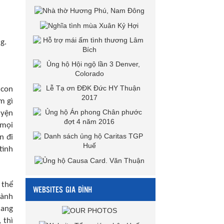
g.
 con
m gì
uyện
 mọi
n đi
tình
 thể
WEBSITES GIA ĐÌNH
lành
mang
 thì