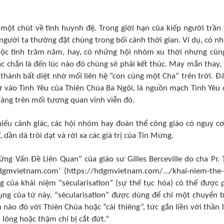
một chút về tình huynh đệ. Trong giới hạn của kiếp người trần 
người ta thường đặt chúng trong bối cảnh thời gian. Ví dụ, có n
ộc tình trăm năm, hay, có những hội nhóm xu thời nhưng cũn
 chắn là đến lúc nào đó chúng sẽ phải kết thúc. May mắn thay, 
thành bất diệt nhờ mối liên hệ “con cùng một Cha” trên trời. Đâ
vào Tình Yêu của Thiên Chúa Ba Ngôi, là nguồn mạch Tình Yêu 
tảng trên mối tương quan vĩnh viễn đó.
hiếu cảnh giác, các hội nhóm hay đoàn thể công giáo có nguy cơ
dần dà trôi dạt và rời xa các giá trị của Tin Mừng.
ng Vấn Đề Liên Quan” của giáo sư Gilles Berceville do cha Pr. 
dgmvietnam.com
’ (
https://hdgmvietnam.com/.../khai-niem-the-
ung của khái niệm “sécularisation” (sự thế tục hóa) có thể được 
ụng của từ này, “sécularisation” được dùng để chỉ một chuyển b
 nào đó với Thiên Chúa hoặc “cái thiêng”, tức gắn liền với thần l
 lỏng hoặc thậm chí bị cắt đứt.”