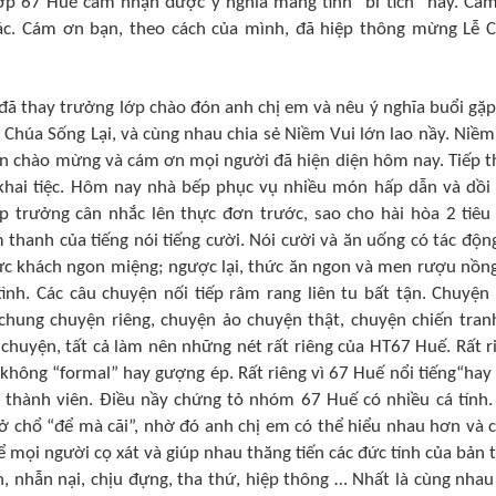
ớp 67 Huế cảm nhận được ý nghĩa mang tính “bí tích” nầy. Cá
hác. Cám ơn bạn, theo cách của mình, đã hiệp thông mừng Lễ 
 đã thay trưởng lớp chào đón anh chị em và nêu ý nghĩa buổi gặp
Chúa Sống Lại, và cùng nhau chia sẻ Niềm Vui lớn lao nầy. Niềm
xin chào mừng và cám ơn mọi người đã hiện diện hôm nay. Tiếp t
khai tiệc. Hôm nay nhà bếp phục vụ nhiều món hấp dẫn và dồi
trưởng cân nhắc lên thực đơn trước, sao cho hài hòa 2 tiêu 
 thanh của tiếng nói tiếng cười. Nói cười và ăn uống có tác độn
hực khách ngon miệng; ngược lại, thức ăn ngon và men rượu nồng
nh. Các câu chuyện nối tiếp râm rang liên tu bất tận. Chuyện
chung chuyện riêng, chuyện ảo chuyện thật, chuyện chiến tran
huyện, tất cả làm nên những nét rất riêng của HT67 Huế. Rất r
, không “formal” hay gượng ép. Rất riêng vì 67 Huế nổi tiếng“hay 
c thành viên. Điều nầy chứng tỏ nhóm 67 Huế có nhiều cá tính.
ại ở chổ “để mà cãi”, nhờ đó anh chị em có thể hiểu nhau hơn và 
 mọi người cọ xát và giúp nhau thăng tiến các đức tính của bản 
, nhẫn nại, chịu đựng, tha thứ, hiệp thông … Nhất là cùng nhau