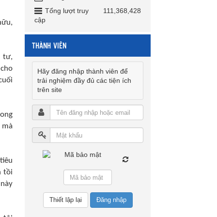
Tổng lượt truy
111,368,428
cập
hữu,
THÀNH VIÊN
 tư,
 cho
Hãy đăng nhập thành viên để
cuối
trải nghiệm đầy đủ các tiện ích
trên site
rong
g mà
tiêu
 tồi
 này
Đăng nhập