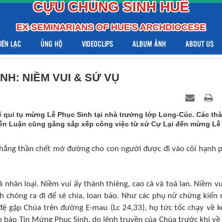
CỰU CHỦNG SINH HUẾ
EX-SEMINARIANS OF HUE'S ARCHDIOCESE
LIÊN LẠC
ỦNG HỘ
VIDEOCLIPS
ALBUM ẢNH
ABOUT US
NH: NIỀM VUI & SỨ VỤ
uế qui tụ mừng Lễ Phục Sinh tại nhà trưởng lớp Long-Cúc. Các th
ễn Luận cũng gắng sắp xếp công việc từ xứ Cự Lại đến mừng Lễ
thắng thần chết mở đường cho con người được đi vào cõi hạnh 
ả nhân loại. Niềm vui ấy thánh thiêng, cao cả và toả lan. Niềm vu
 chóng ra đi để sẻ chia, loan báo. Như các phụ nữ chứng kiến 
ệ gặp Chúa trên đường E-mau (Lc 24,33), họ tức tốc chạy về kể
 báo Tin Mừng Phục Sinh, do lệnh truyền của Chúa trước khi về 