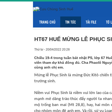
TRANG CHỦ
TIN TỨC
TẢI FILE
TỜ 
HT67 HUẾ MỪNG LỄ PHỤC SI
Thứ tư - 20/04/2022 20:28
Chiều 19-4 trong tuần bát nhật PS, lớp 67 H
viên tham dự khá đông đủ. Cha Phaolô Nguy
cùng anh chị em.
Mừng lễ Phục Sinh là mừng Đức Kitô chiến 
trường sinh.
Niềm vui Phục Sinh là niềm vui lớn lao của c
mạnh mẽ dâng trào thúc đẩy người ta nhanh
mộ trống ban mai (Mt 28,8), hay, hai môn đ
cho nhóm môn đệ anh em. Và rồi, sứ vụ Loan