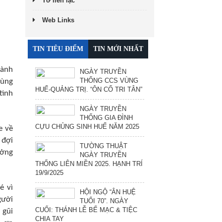
Tờ liên lạc
Web Links
TIN TIÊU ĐIỂM
TIN MỚI NHẤT
hành
NGÀY TRUYỀN
THỐNG CCS VÙNG
cùng
HUẾ-QUẢNG TRỊ. “ÔN CỐ TRI TÂN”
tình
NGÀY TRUYỀN
THỐNG GIA ĐÌNH
CỰU CHỦNG SINH HUẾ NĂM 2025
e về
 đợi
TƯỜNG THUẬT
ưởng
NGÀY TRUYỀN
THỐNG LIÊN MIỀN 2025. HẠNH TRÍ
19/9/2025
é vì
HỘI NGỘ “ÂN HUỆ
gười
TUỔI 70”. NGÀY
CUỐI: THÁNH LỄ BẾ MẠC & TIỆC
 gũi
CHIA TAY