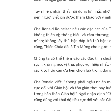
Tuy nhiên, nhận thấy nội dung lời nhắc nhở
nên người viết xin được tham khảo với ý ngh
Cha Ronald Rolheiser nêu các đặc nét của 
không thiên vị; thông hiểu và cảm thương; 
mình; không lấy thù hận đáp trả thù hận; 
cùng, Thiên Chúa đó là Tin Mừng cho người 
Chúng ta có thể thêm vào các đức tính chu
sạch, khó nghèo, vị tha, phục vụ, hiệp nhất,
các Kitô hữu cần ưu tiên chọn lựa trong đời
Cha Ronald viết: “Không phải ngẫu nhiên mà 
cực đối với Giáo hội và tôn giáo thời nay l
trong bản thân Giáo hội”. Ngài nhận định “C
cũng đúng với thái độ tiêu cực đối với các Gi