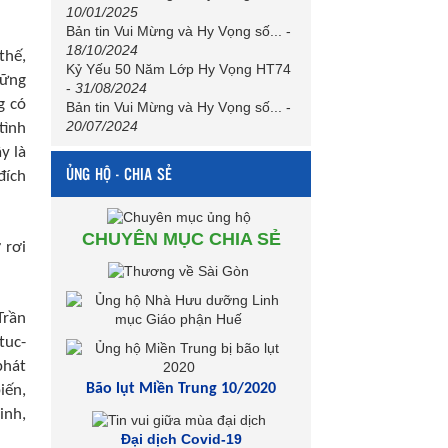
10/01/2025
Bản tin Vui Mừng và Hy Vọng số...
-
18/10/2024
thế,
Kỷ Yếu 50 Năm Lớp Hy Vọng HT74
hững
-
31/08/2024
g có
Bản tin Vui Mừng và Hy Vọng số...
-
20/07/2024
tình
y là
ỦNG HỘ - CHIA SẺ
đích
CHUYÊN MỤC CHIA SẺ
 rơi
Trần
tuc-
phát
Bão lụt Miền Trung 10/2020
iến,
inh,
Đại dịch Covid-19