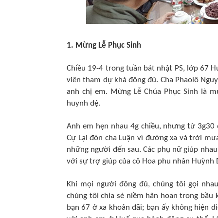
1. Mừng Lễ Phục Sinh
Chiều 19-4 trong tuần bát nhật PS, lớp 67 H
viên tham dự khá đông đủ. Cha Phaolô Nguy
anh chị em. Mừng Lễ Chúa Phục Sinh là mụ
huynh đệ.
Anh em hẹn nhau 4g chiều, nhưng từ 3g30 đ
Cự Lại đón cha Luận vì đường xa và trời mư
những người đến sau. Các phụ nữ giúp nha
với sự trợ giúp của cô Hoa phu nhân Huỳnh 
Khi mọi người đông đủ, chúng tôi gọi nha
chúng tôi chia sẻ niềm hân hoan trong bầu 
bạn 67 ở xa khoản đãi; bạn ấy không hiện 