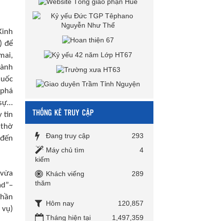
Kinh
) để
mai,
hành
quốc
 phá
 sự…
THỐNG KÊ TRUY CẬP
 tin
 thờ
Đang truy cập
293
 đến
Máy chủ tìm
4
kiếm
 vừa
Khách viếng
289
thăm
ad”–
Thần
Hôm nay
120,857
 vụ)
Tháng hiện tại
1,497,359