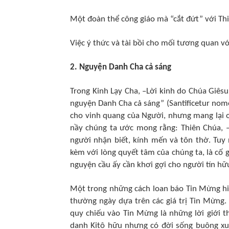
Một đoàn thể công giáo mà “cắt đứt” với Thiê
Việc ý thức và tài bồi cho mối tương quan v
2. Nguyện Danh Cha cả sáng
Trong Kinh Lạy Cha, –Lời kinh do Chúa Giêsu
nguyện Danh Cha cả sáng” (Santificetur nome
cho vinh quang của Người, nhưng mang lại ơ
nầy chúng ta ước mong rằng: Thiên Chúa, –
người nhận biết, kính mến và tôn thờ. Tuy
kèm với lòng quyết tâm của chúng ta, là cố
nguyện cầu ấy cần khơi gợi cho người tín h
Một trong những cách loan báo Tin Mừng hi
thường ngày dựa trên các giá trị Tin Mừng. B
quy chiếu vào Tin Mừng là những lời giới 
danh Kitô hữu nhưng có đời sống buông xuô