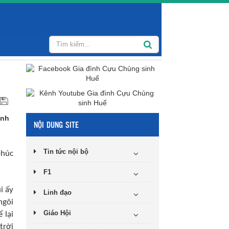
ành
NỘI DUNG SITE
Tin tức nội bộ
phúc
F1
i ấy
Linh đạo
ngôi
Giáo Hội
 lại
trời