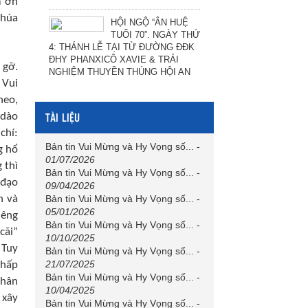
m ơn
Chúa
HỘI NGỘ “ÂN HUỆ
TUỔI 70”. NGÀY THỨ
4: THÁNH LỄ TẠI TỪ ĐƯỜNG ĐĐK
ĐHY PHANXICÔ XAVIE & TRẢI
 gỡ.
NGHIỆM THUYỀN THÚNG HỘI AN
 Vui
heo,
TÀI LIỆU
 dào
chí:
Bản tin Vui Mừng và Hy Vọng số...
-
g hổ
01/07/2026
 thì
Bản tin Vui Mừng và Hy Vọng số...
-
 đạo
09/04/2026
h và
Bản tin Vui Mừng và Hy Vọng số...
-
05/01/2026
iêng
Bản tin Vui Mừng và Hy Vọng số...
-
cãi”
10/10/2025
 Tuy
Bản tin Vui Mừng và Hy Vọng số...
-
21/07/2025
chấp
Bản tin Vui Mừng và Hy Vọng số...
-
thân
10/04/2025
 xây
Bản tin Vui Mừng và Hy Vọng số...
-