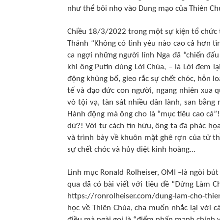
như thể bôi nhọ vào Dung mạo của Thiên Chú
Chiều 18/3/2022 trong một sự kiện tổ chức t
Thánh “Không có tình yêu nào cao cả hơn tì
ca ngợi những người lính Nga đã “chiến đấu
khi ông Putin dùng Lời Chúa, – là Lời đem l
động khủng bố, gieo rắc sự chết chóc, hỗn lo
tế và đạo đức con người, ngang nhiên xua 
vô tội vạ, tàn sát nhiều dân lành, san bằn
Hành động mà ông cho là “mục tiêu cao cả”!!!
dữ?! Với tư cách tín hữu, ông ta đã phác h
và trình bày về khuôn mặt ghê rợn của tử th
sự chết chóc và hủy diệt kinh hoàng…
Linh mục Ronald Rolheiser, OMI –là ngòi bút
qua đã có bài viết với tiêu đề “Đừng Làm 
https://ronrolheiser.com/dung-lam-cho-thien-
học về Thiên Chúa, cha muốn nhắc lại với c
điều mà ngài gọi là “điểm nhấn mạnh chính y