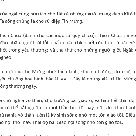
 của ngài cũng hữu ích cho tất cả những người mang danh Kitô 
ĩa sống chứng tá cho sứ điệp Tin Mừng.
Thiên Chúa (dành cho các mục tử quy chiếu): Thiên Chúa thì vô
đón nhận người tội lỗi; chấp nhận chịu chết còn hơn là bảo vệ
chết trong yêu thương; và tha thứ cho những người giết Ngài; 
nghèo.
ẩn mực của Tin Mừng như: hiền lành, khiêm nhường, đơn sơ, t
 yêu chuộng hòa bình, bác ái, v.v…. Đây là những giá trị Tin Mừn
 sống thường ngày.
chủ nghĩa vô thần, chủ trương bài giáo sĩ, và hầu hết thái độ 
uôn có thể bắt nguồn từ một thần học tồi hay một việc thực hành
hủ nghĩa vô thần luôn là ký sinh sống nhờ một tôn giáo tồi. Điều
áo hội thời nay. Thái độ bài Giáo hội sống nhờ tôn giáo tồi…”