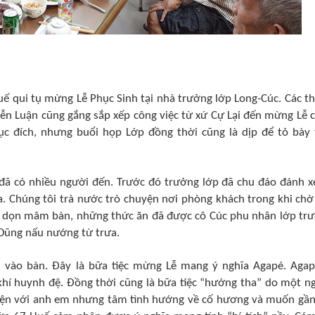
uế qui tụ mừng Lễ Phục Sinh tại nhà trưởng lớp Long-Cúc. Các t
ễn Luận cũng gắng sắp xếp công việc từ xứ Cự Lại đến mừng Lễ 
c đích, nhưng buổi họp Lớp đồng thời cũng là dịp để tỏ bày 
ã có nhiều người đến. Trước đó trưởng lớp đã chu đáo đánh x
a. Chúng tôi trà nước trò chuyện nơi phòng khách trong khi chờ
u dọn mâm bàn, những thức ăn đã được cô Cúc phu nhân lớp tr
Dũng nấu nướng từ trưa.
u vào bàn. Đây là bữa tiệc mừng Lễ mang ý nghĩa Agapé. Agap
khí huynh đệ. Đồng thời cũng là bữa tiệc “hướng tha” do một n
diện với anh em nhưng tâm tình hướng về cố hương và muốn gần