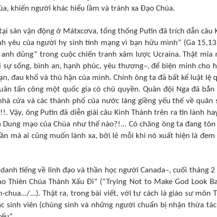
a, khiến người khác hiểu lầm và tránh xa Đạo Chúa.
ại sân vận động ở Mátxcơva, tổng thống Putin đã trích dẫn câu 
nh yêu của người hy sinh tính mạng vì bạn hữu mình” (Ga 15,13
 anh dũng” trong cuộc chiến tranh xâm lược Ucraina. Thật mỉa 
ại sự sống, bình an, hạnh phúc, yêu thương–, để biện minh cho 
ạn, đau khổ và thù hận của mình. Chính ông ta đã bất kể luật lệ 
quân tấn công một quốc gia có chủ quyền. Quân đội Nga đã bắn
g nhà cửa và các thành phố của nước láng giềng yếu thế về quân
. Vậy, ông Putin đã diễn giải câu Kinh Thánh trên ra tin lành hay
ọa Dung mạo của Chúa như thế nào?!... Có chăng ông ta đang tôn
ần mà ai cũng muốn lánh xa, bởi lẽ mỗi khi nó xuất hiện là đem
 danh tiếng về linh đạo và thần học người Canada–, cuối tháng 2
Cho Thiên Chúa Thành Xấu Đi” (“Trying Not to Make God Look B
chua.../...
). Thật ra, trong bài viết, với tư cách là giáo sư môn 
ác sinh viên (chủng sinh và những người chuẩn bị nhận thừa tác
ếu”.