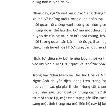
dựng tình huynh đệ 67.
Nhân đây, người viết xin được “lang thang” 
khi nói về những mối tương quan nhân loại, 
mối quan hệ chóng vánh, cũng có những cu
những đoàn thể lâu đời. Cơ mà một điều chắc
huynh đệ của người Kitô hữu nói chung, trở 
mối tương quan căn bản, nhờ được tham dự 
thực. Tình huynh đệ HT67 cũng cần đặt nền 
Nhắc tới điều nầy bởi lẽ nếu buông lơi và t
vào khuynh hướng “tự quy” và “thế tục hóa”, 
Trong bài “Khái Niệm về Thế Tục Hóa và Nhữ
Ngọc Anh chuyển dịch, đăng trên trang ‘
h
hoa-va...
), tác giả giải thích: “Nòng cốt ch
biểu như sau: trong tất cả những cách sử d
từ một thực tại, một tình trạng gắn liền cách
sang một tình trạng mà mối liên hệ này bị lơi