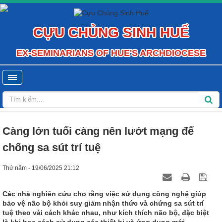
CỰU CHỦNG SINH HUẾ
EX-SEMINARIANS OF HUE'S ARCHDIOCESE
Càng lớn tuổi càng nên lướt mạng để
chống sa sút trí tuệ
Thứ năm - 19/06/2025 21:12
Các nhà nghiên cứu cho rằng việc sử dụng công nghệ giúp
bảo vệ não bộ khỏi suy giảm nhận thức và chứng sa sút trí
tuệ theo vài cách khác nhau, như kích thích não bộ, đặc biệt
là khi học cách sử dụng các thiết bị và ứng dụng mới.