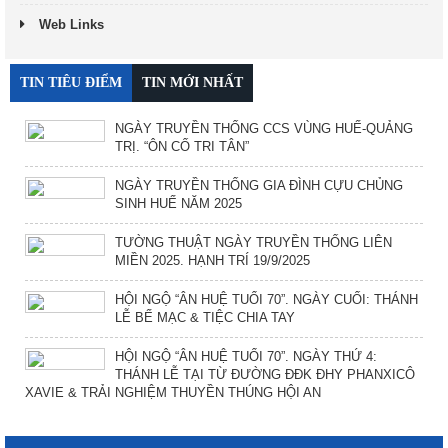
Web Links
TIN TIÊU ĐIỂM
TIN MỚI NHẤT
NGÀY TRUYỀN THỐNG CCS VÙNG HUẾ-QUẢNG
TRỊ. “ÔN CỐ TRI TÂN”
NGÀY TRUYỀN THỐNG GIA ĐÌNH CỰU CHỦNG
SINH HUẾ NĂM 2025
TƯỜNG THUẬT NGÀY TRUYỀN THỐNG LIÊN
MIỀN 2025. HẠNH TRÍ 19/9/2025
HỘI NGỘ “ÂN HUỆ TUỔI 70”. NGÀY CUỐI: THÁNH
LỄ BẾ MẠC & TIỆC CHIA TAY
HỘI NGỘ “ÂN HUỆ TUỔI 70”. NGÀY THỨ 4:
THÁNH LỄ TẠI TỪ ĐƯỜNG ĐĐK ĐHY PHANXICÔ
XAVIE & TRẢI NGHIỆM THUYỀN THÚNG HỘI AN