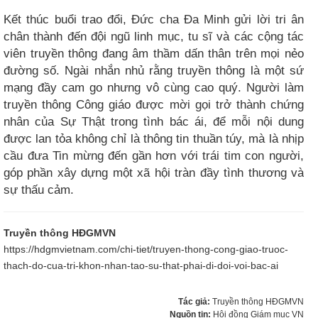
Kết thúc buổi trao đổi, Đức cha Đa Minh gửi lời tri ân
chân thành đến đội ngũ linh mục, tu sĩ và các cộng tác
viên truyền thông đang âm thầm dấn thân trên mọi nẻo
đường số. Ngài nhắn nhủ rằng truyền thông là một sứ
mạng đầy cam go nhưng vô cùng cao quý. Người làm
truyền thông Công giáo được mời gọi trở thành chứng
nhân của Sự Thật trong tình bác ái, để mỗi nội dung
được lan tỏa không chỉ là thông tin thuần túy, mà là nhịp
cầu đưa Tin mừng đến gần hơn với trái tim con người,
góp phần xây dựng một xã hội tràn đầy tình thương và
sự thấu cảm.
Truyền thông HĐGMVN
https://hdgmvietnam.com/chi-tiet/truyen-thong-cong-giao-truoc-
thach-do-cua-tri-khon-nhan-tao-su-that-phai-di-doi-voi-bac-ai
Tác giả:
Truyền thông HĐGMVN
Nguồn tin:
Hội đồng Giám mục VN