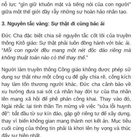
nỗ lực “gìn giữ khuôn mặt và tiếng nói của con người”
giữa một thế giới đầy rẫy những sự hoàn hảo nhân tạo.
3. Nguyên tắc vàng: Sự thật đi cùng bác ái
Đức Cha đặc biệt chia sẻ nguyên tắc cốt lõi của truyền
thông Kitô giáo: Sự thật phải luôn đồng hành với bác ái.
“
Mỗi con người đều mang một nét độc đáo riêng mà
không thuật toán nào có thể thay thế
.”
Người làm truyền thông Công giáo không được phép sử
dụng sự thật như một công cụ để gây chia rẽ, công kích
hay làm tổn thương người khác. Đức cha cảnh báo về
xu hướng đưa sai sót cá nhân hay đời tư của tha nhân
lên mạng xã hội để phê phán công khai. Thay vào đó,
Ngài nhắc lại tinh thần Tin mừng về việc "sửa lỗi huynh
đệ": bắt đầu từ sự kín đáo, gặp gỡ riêng tư để xây dựng,
thay vì biến không gian mạng thành nơi kết án. Mục tiêu
cuối cùng của thông tin phải là khơi lên hy vọng và thúc
đẩy sự hiệp nhất.