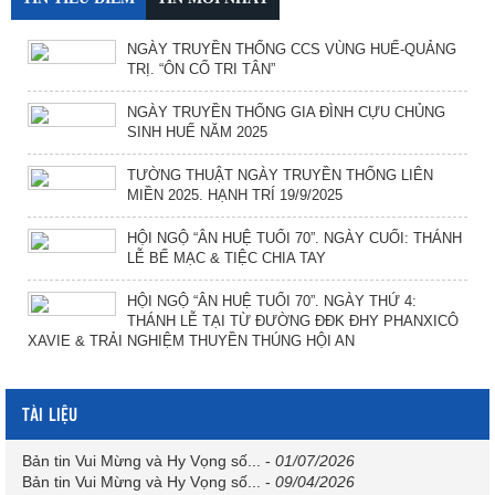
NGÀY TRUYỀN THỐNG CCS VÙNG HUẾ-QUẢNG
TRỊ. “ÔN CỐ TRI TÂN”
NGÀY TRUYỀN THỐNG GIA ĐÌNH CỰU CHỦNG
SINH HUẾ NĂM 2025
TƯỜNG THUẬT NGÀY TRUYỀN THỐNG LIÊN
MIỀN 2025. HẠNH TRÍ 19/9/2025
HỘI NGỘ “ÂN HUỆ TUỔI 70”. NGÀY CUỐI: THÁNH
LỄ BẾ MẠC & TIỆC CHIA TAY
HỘI NGỘ “ÂN HUỆ TUỔI 70”. NGÀY THỨ 4:
THÁNH LỄ TẠI TỪ ĐƯỜNG ĐĐK ĐHY PHANXICÔ
XAVIE & TRẢI NGHIỆM THUYỀN THÚNG HỘI AN
TÀI LIỆU
Bản tin Vui Mừng và Hy Vọng số...
-
01/07/2026
Bản tin Vui Mừng và Hy Vọng số...
-
09/04/2026