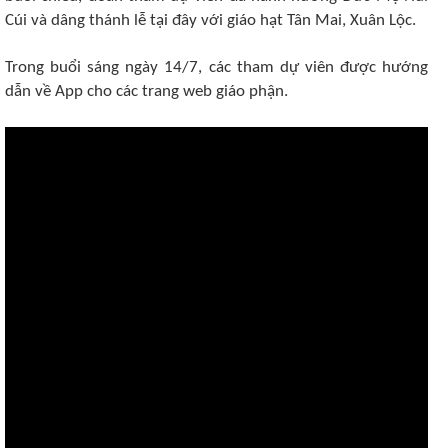
Cúi và dâng thánh lễ tại đây với giáo hạt Tân Mai, Xuân Lộc.
Trong buổi sáng ngày 14/7, các tham dự viên được hướng
dẫn về App cho các trang web giáo phận.