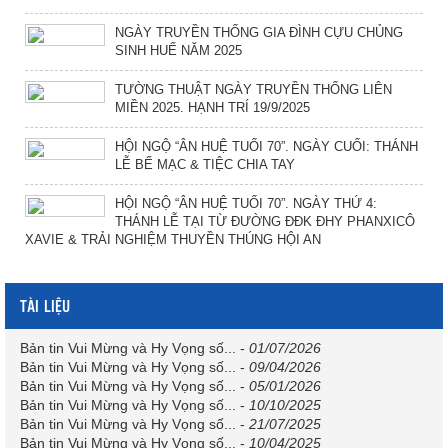
NGÀY TRUYỀN THỐNG GIA ĐÌNH CỰU CHỦNG
SINH HUẾ NĂM 2025
TƯỜNG THUẬT NGÀY TRUYỀN THỐNG LIÊN
MIỀN 2025. HẠNH TRÍ 19/9/2025
HỘI NGỘ “ÂN HUỆ TUỔI 70”. NGÀY CUỐI: THÁNH
LỄ BẾ MẠC & TIỆC CHIA TAY
HỘI NGỘ “ÂN HUỆ TUỔI 70”. NGÀY THỨ 4:
THÁNH LỄ TẠI TỪ ĐƯỜNG ĐĐK ĐHY PHANXICÔ
XAVIE & TRẢI NGHIỆM THUYỀN THÚNG HỘI AN
TÀI LIỆU
Bản tin Vui Mừng và Hy Vọng số...
-
01/07/2026
Bản tin Vui Mừng và Hy Vọng số...
-
09/04/2026
Bản tin Vui Mừng và Hy Vọng số...
-
05/01/2026
Bản tin Vui Mừng và Hy Vọng số...
-
10/10/2025
Bản tin Vui Mừng và Hy Vọng số...
-
21/07/2025
Bản tin Vui Mừng và Hy Vọng số...
-
10/04/2025