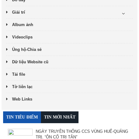
Giải trí
Album ảnh
Videoclips
Ủng hộ-Chia sẻ
Dữ liệu Website cũ
Tải file
Tờ liên lạc
Web Links
TIN TIÊU ĐIỂM
TIN MỚI NHẤT
NGÀY TRUYỀN THỐNG CCS VÙNG HUẾ-QUẢNG
TRỊ. “ÔN CỐ TRI TÂN”