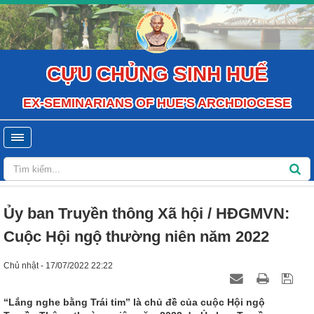
CỰU CHỦNG SINH HUẾ
EX-SEMINARIANS OF HUE'S ARCHDIOCESE
Ủy ban Truyền thông Xã hội / HĐGMVN:
Cuộc Hội ngộ thường niên năm 2022
Chủ nhật - 17/07/2022 22:22
“Lắng nghe bằng Trái tim” là chủ đề của cuộc Hội ngộ