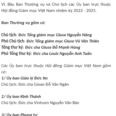
VI. B
ầu Ban Thường vụ và Chủ tịch các Ủy ban trực thuộc
Hội
đ
ồng Giám
m
ục Việt Nam nhiệm kỳ 20
22
- 20
25
.
Ban Thường vụ gồm có:
Chủ tịch
:
Đức Tổng giám mục
Giuse Nguyễn Năng
Phó Chủ tịch
:
Đức Tổng giám mục
Giuse Vũ Văn Thiên
Tổng thư ký
:
Đức cha Giuse Đỗ Mạnh Hùng
Phó Tổng thư ký
:
Đức cha Louis Nguyễn Anh Tuấn
Các Ủy ban trực thuộc Hội
đ
ồng Giám
m
ục
Việt Nam gồm
có:
1/ Ủy ban Giáo lý Đức tin
Chủ tịch: Đức
cha Gioan Đỗ Văn Ngân
2/ Ủy ban Kinh Thánh
Chủ tịch:
Đức cha Vinhsơn Nguyễn Văn Bản
3/ Ủy ban Phụng tự