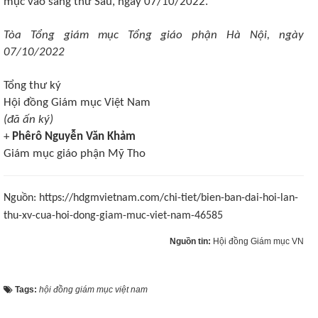
mục vào sáng thứ Sáu, ngày 07/10/2022.
T
òa Tổng giám mục
T
ổng giáo phận Hà Nội,
ngày
07/10/20
22
Tổng thư ký
Hội
đ
ồng Giám
m
ục Việt Nam
(đã ấn ký)
+
Phêrô Nguyễn Văn Khảm
Giám mục giáo phận Mỹ Tho
Nguồn: https://hdgmvietnam.com/chi-tiet/bien-ban-dai-hoi-lan-
thu-xv-cua-hoi-dong-giam-muc-viet-nam-46585
Nguồn tin:
Hội đồng Giám mục VN
Tags:
hội đồng giám mục việt nam