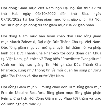
Hội
đ
ồng Giám
m
ục Việt Nam họp Đại hội lần thứ X
V
từ
thứ
H
ai, ngày 03/10/20
22
đến thứ
S
áu, ngày
07/10/20
22
tại T
òa Tổng giám mục
Tổng giáo phận
Hà Nội
,
với sự
hiện diện
đông đủ
các g
iám mục c
ủa
2
7
giáo phận.
Hội
đ
ồng Giám
m
ục hân hoan chào đón Đức Tổng
g
iám
mục
Marek Zalewski
,
Đ
ại diện Đức Thánh Cha tại Việt Nam
.
Đức Tổng giám mục vui mừng chuyển lời thăm hỏi và phép
lành của Đức Thánh Cha Phanxicô tới cộng đoàn dân Chúa
tại Việt Nam, giải thích
về
Tông hiến “Praedicate Evangelium”
(Anh em hãy rao giảng Tin Mừng) của Đức Thánh Cha
Phanxicô, cũng như thông tin về mối quan hệ song phương
giữa Tòa Thánh và Nhà nước Việt Nam.
Hội
đ
ồng Giám
m
ục
vui mừng chào đón Đức Tổng giám mục
Eric de Moulins-Beaufort, Tổng giám mục Tổng giáo phận
Reims, Chủ tịch
Hội
đ
ồng Giám
m
ục
Pháp tới thăm và trao
đổi kinh nghiệm mục vụ.