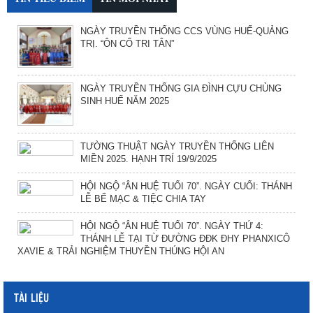
NGÀY TRUYỀN THỐNG CCS VÙNG HUẾ-QUẢNG
TRỊ. “ÔN CỐ TRI TÂN”
NGÀY TRUYỀN THỐNG GIA ĐÌNH CỰU CHỦNG
SINH HUẾ NĂM 2025
TƯỜNG THUẬT NGÀY TRUYỀN THỐNG LIÊN
MIỀN 2025. HẠNH TRÍ 19/9/2025
HỘI NGỘ “ÂN HUỆ TUỔI 70”. NGÀY CUỐI: THÁNH
LỄ BẾ MẠC & TIỆC CHIA TAY
HỘI NGỘ “ÂN HUỆ TUỔI 70”. NGÀY THỨ 4:
THÁNH LỄ TẠI TỪ ĐƯỜNG ĐĐK ĐHY PHANXICÔ
XAVIE & TRẢI NGHIỆM THUYỀN THÚNG HỘI AN
TÀI LIỆU