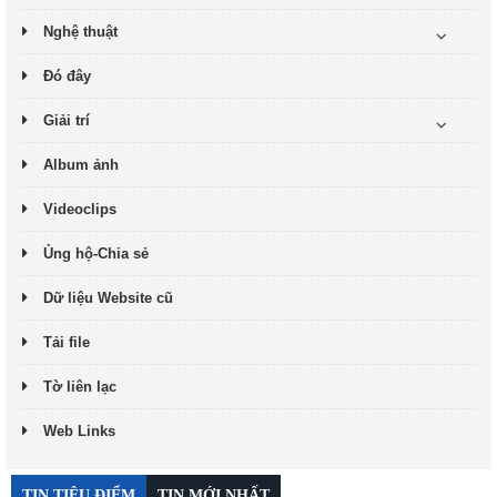
Nghệ thuật
Đó đây
Giải trí
Album ảnh
Videoclips
Ủng hộ-Chia sẻ
Dữ liệu Website cũ
Tải file
Tờ liên lạc
Web Links
TIN TIÊU ĐIỂM
TIN MỚI NHẤT