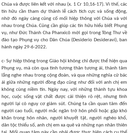
Chúa và được liên kết với nhau (x. 1 Cr 10,16-17). Vì thế, các
tín hữu cần tham dự thánh lễ cách tích cực và sống động,
nhờ đó ngày càng củng cố mối hiệp thông với Chúa và với
nhau trong Chúa. Cũng cần giúp các tín hữu hiểu biết Phụng
vụ, như Đức Thánh Cha Phanxicô mời gọi trong Tông Thư về
đào tạo Phụng vụ cho Dân Chúa (Desiderio Desideravi), ban
hành ngày 29-6-2022.
c- Sự hiệp thông trong Giáo hội không chỉ được thể hiện qua
Phụng vụ, mà còn qua tình tương thân tương ái, thành tâm
lắng nghe nhau trong cộng đoàn, và qua những nghĩa cử bác
ái giữa những người đồng đạo cũng như đối với anh chị em
không cùng niềm tin. Ngày nay, với những thành tựu khoa
học, cuộc sống vật chất được cải thiện rõ rệt, nhưng tình
người lại có nguy cơ giảm sút. Chúng ta cần quan tâm đến
người cao tuổi, người mắc ngăn trở hôn phối hoặc gặp khó
khăn trong hôn nhân, người khuyết tật, người nghèo khổ,
dân tộc thiểu số, anh chị em xa quê và những nạn nhân thiên
tai. Mối quan tâm này cần phải được thực hiện cách cụ thể