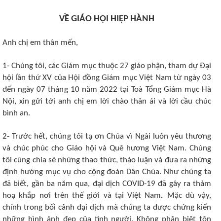
VỀ GIÁO HỘI HIỆP HÀNH
Anh chị em thân mến,
1- Chúng tôi, các Giám mục thuộc 27 giáo phận, tham dự Đại
hội lần thứ XV của Hội đồng Giám mục Việt Nam từ ngày 03
đến ngày 07 tháng 10 năm 2022 tại Toà Tổng Giám mục Hà
Nội, xin gửi tới anh chị em lời chào thân ái và lời cầu chúc
bình an.
2- Trước hết, chúng tôi tạ ơn Chúa vì Ngài luôn yêu thương
và chúc phúc cho Giáo hội và Quê hương Việt Nam. Chúng
tôi cũng chia sẻ những thao thức, thảo luận và đưa ra những
định hướng mục vụ cho cộng đoàn Dân Chúa. Như chúng ta
đã biết, gần ba năm qua, đại dịch COVID-19 đã gây ra thảm
hoạ khắp nơi trên thế giới và tại Việt Nam
.
Mặc dù vậy,
chính trong bối cảnh đại dịch mà chúng ta được chứng kiến
những hình ảnh đẹp của tình người. Không phân biệt tôn