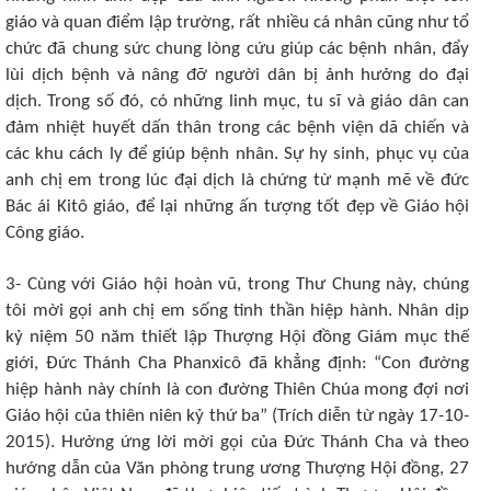
giáo và quan điểm lập trường, rất nhiều cá nhân cũng như tổ
chức đã chung sức chung lòng cứu giúp các bệnh nhân, đẩy
lùi dịch bệnh và nâng đỡ người dân bị ảnh hưởng do đại
dịch
.
Trong số đó, có những linh mục, tu sĩ và giáo dân can
đảm nhiệt huyết dấn thân trong các bệnh viện dã chiến và
các khu cách ly để giúp bệnh nhân. Sự hy sinh, phục vụ của
anh chị em trong lúc đại dịch là chứng từ mạnh mẽ về đức
Bác ái Kitô giáo, để lại những ấn tượng tốt đẹp về Giáo hội
Công giáo.
3- Cùng với Giáo hội hoàn vũ, trong Thư Chung này, chúng
tôi mời gọi anh chị em sống tinh thần hiệp hành. Nhân dịp
kỷ niệm 50 năm thiết lập Thượng Hội đồng Giám mục thế
giới, Đức Thánh Cha Phanxicô đã khẳng định: “Con đường
hiệp hành này chính là con đường Thiên Chúa mong đợi nơi
Giáo hội của thiên niên kỷ thứ ba” (Trích diễn từ ngày 17-10-
2015). Hưởng ứng lời mời gọi của Đức Thánh Cha và theo
hướng dẫn của Văn phòng trung ương Thượng Hội đồng, 27