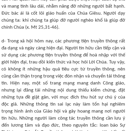
và mang tính lâu dài, nhằm nâng đỡ những người bất hạnh.
Đức bác ái là cốt lõi giáo huấn của Chúa Giêsu. Người dạy
chúng ta: khi chúng ta giúp đỡ người nghèo khổ là giúp đỡ
chính Chúa (x. Mt 25,31-46).
d- Trong xã hội hôm nay, các phương tiện truyền thông rất
đa dạng và ngày càng hiện đại. Người tín hữu cần tiếp cận và
sử dụng các phương tiện truyền thông để hoà nhập với thế
giới hiện đại, trau dồi kiến thức và học hỏi Lời Chúa. Tuy vậy,
có không ít những hậu quả tiêu cực từ truyền thông, nên
cũng cần thận trọng trong việc đón nhận và chuyển tải thông
tin. Hiện nay, một số trang mạng mang danh Công giáo,
nhưng lại đăng tải những nội dung thiếu kiểm chứng, đặt
những tựa đề giật gân, với mục đích thu hút sự chú ý của
độc giả. Những thông tin sai lạc này làm tổn hại nghiêm
trọng hình ảnh của Giáo hội và gây hoang mang nơi người
tín hữu. Những người làm công tác truyền thông cần lưu ý
đến lương tâm và đạo đức, theo nguyên tắc: loan báo Sự