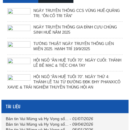
NGÀY TRUYỀN THỐNG CCS VÙNG HUẾ-QUẢNG
TRỊ. “ÔN CỐ TRI TÂN”
NGÀY TRUYỀN THỐNG GIA ĐÌNH CỰU CHỦNG
SINH HUẾ NĂM 2025
TƯỜNG THUẬT NGÀY TRUYỀN THỐNG LIÊN
MIỀN 2025. HẠNH TRÍ 19/9/2025
HỘI NGỘ “ÂN HUỆ TUỔI 70”. NGÀY CUỐI: THÁNH
LỄ BẾ MẠC & TIỆC CHIA TAY
HỘI NGỘ “ÂN HUỆ TUỔI 70”. NGÀY THỨ 4:
THÁNH LỄ TẠI TỪ ĐƯỜNG ĐĐK ĐHY PHANXICÔ
XAVIE & TRẢI NGHIỆM THUYỀN THÚNG HỘI AN
TÀI LIỆU
Bản tin Vui Mừng và Hy Vọng số...
-
01/07/2026
Bản tin Vui Mừng và Hy Vọng số...
-
09/04/2026
Bản tin Vui Mừng và Hy Vọng số...
-
05/01/2026