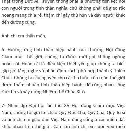
Thật trong Đức Ái. Truyền thông phải là phương tiện kết nối
con người trong tình thân nghĩa, chứ không phải để gieo rắc
hoang mang chia rẽ, thậm chí gây thù hận và đẩy người khác
đến đường cùng.
Anh chị em thân mến,
6- Hưởng ứng tinh thần hiệp hành của Thượng Hội đồng
Giám mục thế giới, chúng ta được mời gọi không ngừng
hoán cải. Hoán cải là điều kiện thiết yếu giúp chúng ta biết
gặp gỡ, lắng nghe và phân định cách phù hợp thánh ý Thiên
Chúa. Chúng ta cầu nguyện cho các tín hữu trên toàn thế giới
được thấm nhuần tinh thần hiệp hành, để cùng nhau sống
Đức tin và xây dựng Nhiệm thể Chúa Kitô.
7- Nhân dịp Đại hội lần thứ XV Hội đồng Giám mục Việt
Nam, chúng tôi gửi lời chào Quý Đức Cha, Quý Cha, Quý Tu sĩ
và anh chị em giáo dân Việt Nam đang sống ở các miền đất
khác nhau trên thế giới. Cám ơn anh chị em luôn yêu mến