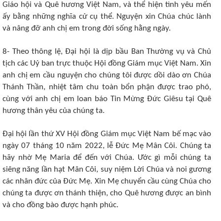
Giáo hội và Quê hương Việt Nam, và thể hiện tình yêu mến
ấy bằng những nghĩa cử cụ thể. Nguyện xin Chúa chúc lành
và nâng đỡ anh chị em trong đời sống hằng ngày.
8- Theo thông lệ, Đại hội là dịp bầu Ban Thường vụ và Chủ
tịch các Uỷ ban trực thuộc Hội đồng Giám mục Việt Nam. Xin
anh chị em cầu nguyện cho chúng tôi được dồi dào ơn Chúa
Thánh Thần, nhiệt tâm chu toàn bổn phận được trao phó,
cùng với anh chị em loan báo Tin Mừng Đức Giêsu tại Quê
hương thân yêu của chúng ta.
Đại hội lần thứ XV Hội đồng Giám mục Việt Nam bế mạc vào
ngày 07 tháng 10 năm 2022, lễ Đức Mẹ Mân Côi. Chúng ta
hãy nhờ Mẹ Maria để đến với Chúa. Ước gì mỗi chúng ta
siêng năng lần hạt Mân Côi, suy niệm Lời Chúa và noi gương
các nhân đức của Đức Mẹ. Xin Mẹ chuyển cầu cùng Chúa cho
chúng ta được ơn thánh thiện, cho Quê hương được an bình
và cho đồng bào được hạnh phúc.