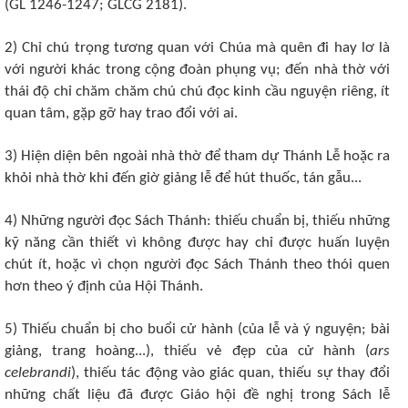
(GL 1246-1247; GLCG 2181).
2) Chỉ chú trọng tương quan với Chúa mà quên đi hay lơ là
với người khác trong cộng đoàn phụng vụ; đến nhà thờ với
thái độ chỉ chăm chăm chú chú đọc kinh cầu nguyện riêng, ít
quan tâm, gặp gỡ hay trao đổi với ai.
3) Hiện diện bên ngoài nhà thờ để tham dự Thánh Lễ hoặc ra
khỏi nhà thờ khi đến giờ giảng lễ để hút thuốc, tán gẫu...
4) Những người đọc Sách Thánh: thiếu chuẩn bị, thiếu những
kỹ năng cần thiết vì không được hay chỉ được huấn luyện
chút ít, hoặc vì chọn người đọc Sách Thánh theo thói quen
hơn theo ý định của Hội Thánh.
5) Thiếu chuẩn bị cho buổi cử hành (của lễ và ý nguyện; bài
giảng, trang hoàng...), thiếu vẻ đẹp của cử hành (
ars
celebrandi
), thiếu tác động vào giác quan, thiếu sự thay đổi
những chất liệu đã được Giáo hội đề nghị trong Sách lễ