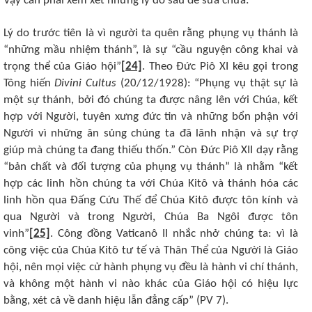
Vậy cần phải xem xét những lý do sau để sửa chữa:
Lý do trước tiên là vì người ta quên rằng phụng vụ thánh là
“những mầu nhiệm thánh”, là sự “cầu nguyện công khai và
trọng thể của Giáo hội”
[24]
. Theo Đức Piô XI kêu gọi trong
Tông hiến
Divini Cultus
(20/12/1928): “Phụng vụ thật sự là
một sự thánh, bởi đó chúng ta được nâng lên với Chúa, kết
hợp với Người, tuyên xưng đức tin và những bổn phận với
Người vì những ân sủng chúng ta đã lãnh nhận và sự trợ
giúp mà chúng ta đang thiếu thốn.” Còn Đức Piô XII dạy rằng
“bản chất và đối tượng của phụng vụ thánh” là nhằm “kết
hợp các linh hồn chúng ta với Chúa Kitô và thánh hóa các
linh hồn qua Đấng Cứu Thế để Chúa Kitô được tôn kính và
qua Người và trong Người, Chúa Ba Ngôi được tôn
vinh”
[25]
. Công đồng Vaticanô II nhắc nhở chúng ta: vì là
công việc của Chúa Kitô tư tế và Thân Thể của Người là Giáo
hội, nên mọi việc cử hành phụng vụ đều là hành vi chí thánh,
và không một hành vi nào khác của Giáo hội có hiệu lực
bằng, xét cả về danh hiệu lẫn đẳng cấp” (PV 7).