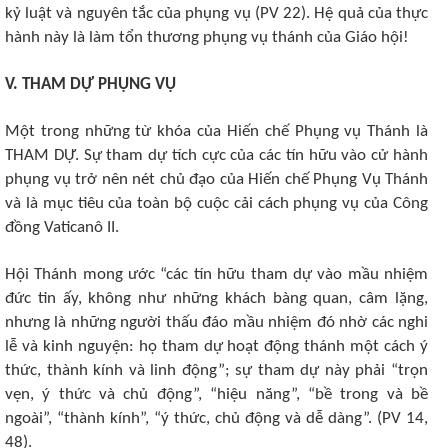
kỷ luật và nguyên tắc của phụng vụ (PV 22). Hệ quả của thực
hành này là làm tổn thương phụng vụ thánh của Giáo hội!
V. THAM DỰ PHỤNG VỤ
Một trong những từ khóa của Hiến chế Phụng vụ Thánh là
THAM DỰ. Sự tham dự tích cực của các tín hữu vào cử hành
phụng vụ trở nên nét chủ đạo của Hiến chế Phụng Vụ Thánh
và là mục tiêu của toàn bộ cuộc cải cách phụng vụ của Công
đồng Vaticanô II.
Hội Thánh mong ước “các tín hữu tham dự vào mầu nhiệm
đức tin ấy, không như những khách bàng quan, câm lặng,
nhưng là những người thấu đáo mầu nhiệm đó nhờ các nghi
lễ và kinh nguyện: họ tham dự hoạt động thánh một cách ý
thức, thành kính và linh động”; sự tham dự này phải “trọn
vẹn, ý thức và chủ động”, “hiệu năng”, “bề trong và bề
ngoài”, “thành kính”, “ý thức, chủ động và dễ dàng”. (PV 14,
48).