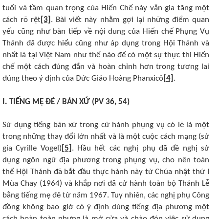
tuổi và tầm quan trọng của Hiến Chế này vẫn gia tăng một
cách rõ rệt
[3]
. Bài viết này nhằm gợi lại những điểm quan
yếu cũng như bàn tiếp về nội dung của Hiến chế Phụng Vụ
Thánh đã được hiểu cũng như áp dụng trong Hội Thánh và
nhất là tại Việt Nam như thế nào để có một sự thực thi Hiến
chế một cách đúng đắn và hoàn chỉnh hơn trong tương lai
đúng theo ý định của Đức Giáo Hoàng Phanxicô
[4]
.
I. TIẾNG MẸ ĐẺ / BẢN XỨ (PV 36, 54)
Sử dụng tiếng bản xứ trong cử hành phụng vụ có lẽ là một
trong những thay đổi lớn nhất và là một cuộc cách mạng (sử
gia Cyrille Vogel)
[5]
. Hầu hết các nghị phụ đã đề nghị sử
dụng ngôn ngữ địa phương trong phụng vụ, cho nên toàn
thể Hội Thánh đã bắt đầu thực hành này từ Chúa nhật thứ I
Mùa Chay (1964) và khắp nơi đã cử hành toàn bộ Thánh Lễ
bằng tiếng mẹ đẻ từ năm 1967. Tuy nhiên, các nghị phụ Công
đồng không bao giờ có ý định dùng tiếng địa phương một
cách hoàn toàn nhưng là mở cửa và chào đón việc sử dụng