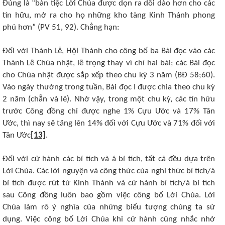
Đúng là “bàn tiệc Lời Chúa được dọn ra dồi dào hơn cho các
tín hữu, mở ra cho họ những kho tàng Kinh Thánh phong
phú hơn” (PV 51, 92). Chẳng hạn:
Đối với Thánh Lễ, Hội Thánh cho công bố ba Bài đọc vào các
Thánh Lễ Chúa nhật, lễ trọng thay vì chỉ hai bài; các Bài đọc
cho Chúa nhật được sắp xếp theo chu kỳ 3 năm (BĐ 58;60).
Vào ngày thường trong tuần, Bài đọc I được chia theo chu kỳ
2 năm (chẵn và lẻ). Nhờ vậy, trong một chu kỳ, các tín hữu
trước Công đồng chỉ được nghe 1% Cựu Ước và 17% Tân
Ước, thì nay sẽ tăng lên 14% đối với Cựu Ước và 71% đối với
Tân Ước
[13]
.
Đối với cử hành các bí tích và á bí tích, tất cả đều dựa trên
Lời Chúa. Các lời nguyện và công thức của nghi thức bí tích/á
bí tích được rút từ Kinh Thánh và cử hành bí tích/á bí tích
sau Công đồng luôn bao gồm việc công bố Lời Chúa. Lời
Chúa làm rõ ý nghĩa của những biểu tượng chúng ta sử
dụng. Việc công bố Lời Chúa khi cử hành cũng nhắc nhớ