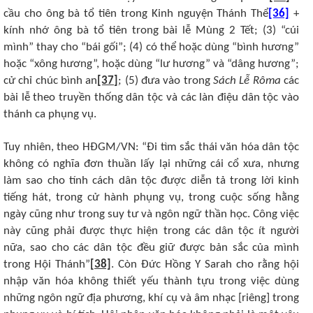
cầu cho ông bà tổ tiên trong Kinh nguyện Thánh Thể
[36]
+
kính nhớ ông bà tổ tiên trong bài lễ Mùng 2 Tết; (3) “cúi
mình” thay cho “bái gối”; (4) có thể hoặc dùng “bình hương”
hoặc “xông hương”, hoặc dùng “lư hương” và “dâng hương”;
cử chỉ chúc bình an
[37]
; (5) đưa vào trong
Sách Lễ Rôma
các
bài lễ theo truyền thống dân tộc và các làn điệu dân tộc vào
thánh ca phụng vụ.
Tuy nhiên, theo HĐGM/VN: “Đi tìm sắc thái văn hóa dân tộc
không có nghĩa đơn thuần lấy lại những cái cổ xưa, nhưng
làm sao cho tính cách dân tộc được diễn tả trong lời kinh
tiếng hát, trong cử hành phụng vụ, trong cuộc sống hằng
ngày cũng như trong suy tư và ngôn ngữ thần học. Công việc
này cũng phải được thực hiện trong các dân tộc ít người
nữa, sao cho các dân tộc đều giữ được bản sắc của mình
trong Hội Thánh”
[38]
. Còn Đức Hồng Y Sarah cho rằng hội
nhập văn hóa không thiết yếu thành tựu trong việc dùng
những ngôn ngữ địa phương, khí cụ và âm nhạc [riêng] trong