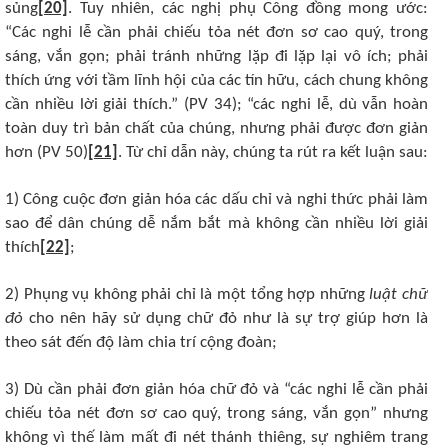
sủng
[20]
. Tuy nhiên, các nghị phụ Công đồng mong ước:
“Các nghi lễ cần phải chiếu tỏa nét đơn sơ cao quý, trong
sáng, vắn gọn; phải tránh những lặp đi lặp lại vô ích; phải
thích ứng với tầm lĩnh hội của các tín hữu, cách chung không
cần nhiều lời giải thích.” (PV 34); “các nghi lễ, dù vẫn hoàn
toàn duy trì bản chất của chúng, nhưng phải được đơn giản
hơn (PV 50)
[21]
. Từ chỉ dẫn này, chúng ta rút ra kết luận sau:
1) Công cuộc đơn giản hóa các dấu chỉ và nghi thức phải làm
sao để dân chúng dễ nắm bắt mà không cần nhiều lời giải
thích
[22]
;
2) Phụng vụ không phải chỉ là một tổng hợp những
luật chữ
đỏ
cho nên hãy sử dụng chữ đỏ như là sự trợ giúp hơn là
theo sát đến độ làm chia trí cộng đoàn;
3) Dù cần phải đơn giản hóa chữ đỏ và “các nghi lễ cần phải
chiếu tỏa nét đơn sơ cao quý, trong sáng, vắn gọn” nhưng
không vì thế làm mất đi nét thánh thiêng, sự nghiêm trang