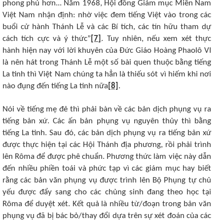
phong phú hơn... Năm 1968, Hội đồng Giám mục Miền Nam
Việt Nam nhận định: nhờ việc đem tiếng Việt vào trong các
buổi cử hành Thánh Lễ và các Bí tích, các tín hữu tham dự
cách tích cực và ý thức”
[7]
. Tuy nhiên, nếu xem xét thực
hành hiện nay với lời khuyên của Đức Giáo Hoàng Phaolô VI
là nên hát trong Thánh Lễ một số bài quen thuộc bằng tiếng
La tinh thì Việt Nam chúng ta hẳn là thiếu sót vì hiếm khi nơi
nào đụng đến tiếng La tinh nữa
[8]
.
Nói về tiếng mẹ đẻ thì phải bàn về các bản dịch phụng vụ ra
tiếng bản xứ. Các ấn bản phụng vụ nguyên thủy thì bằng
tiếng La tinh. Sau đó, các bản dịch phụng vụ ra tiếng bản xứ
được thực hiện tại các Hội Thánh địa phương, rồi phải trình
lên Rôma để được phê chuẩn. Phương thức làm việc này dẫn
đến nhiều phiền toái và phức tạp vì các giám mục hay biết
rằng các bản văn phụng vụ được trình lên Bộ Phụng tự chủ
yếu được đẩy sang cho các chủng sinh đang theo học tại
Rôma để duyệt xét. Kết quả là nhiều từ/đoạn trong bản văn
phụng vụ đã bị bác bỏ/thay đổi dựa trên sự xét đoán của các