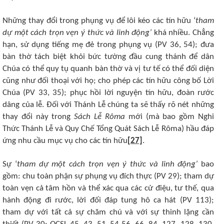
Những thay đổi trong phụng vụ để lôi kéo các tín hữu ‘
tham
dự một cách trọn vẹn ý thức và linh động’
khá nhiều. Chẳng
hạn, sử dụng tiếng mẹ đẻ trong phụng vụ (PV 36, 54); đưa
bàn thờ tách biệt khỏi bức tường đầu cung thánh để dân
Chúa có thể quy tụ quanh bàn thờ và vị tư tế có thể đối diện
cũng như đối thoại với họ; cho phép các tín hữu công bố Lời
Chúa (PV 33, 35); phục hồi lời nguyện tín hữu, đoàn rước
dâng của lễ. Đối với Thánh Lễ chúng ta sẽ thấy rõ nét những
thay đổi này trong
Sách Lễ Rôma
mới (mà bao gồm Nghi
Thức Thánh Lễ và Quy Chế Tổng Quát Sách Lễ Rôma) hầu đáp
ứng nhu cầu mục vụ cho các tín hữu
[27]
.
Sự ‘
tham dự một cách trọn vẹn ý thức và linh động’
bao
gồm: chu toàn phận sự phụng vụ đích thực (PV 29); tham dự
toàn vẹn cả tâm hồn và thể xác qua các cử điệu, tư thế, qua
hành động đi rước, lời đối đáp tung hô ca hát (PV 113);
tham dự với tất cả sự chăm chú và với sự thinh lặng cần