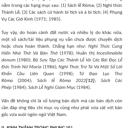
nằm trong các hạng mục sau: (1) Sách lễ Rôma; (2) Nghi thức
Thánh Lễ; (3) Các sách cử hành bí tích và á bí tích; (4) Phụng
Vụ Các Giờ Kinh (1971; 1985).
Tuy vậy, do hoàn cảnh đất nước và nhiều lý do khác nữa,
một số sách/tài liệu phụng vụ vẫn chưa được chuyển dịch
hoặc chưa hoàn thành. Chẳng hạn như:
Nghi Thức Cung
Hiến Nhà Thờ Và Bàn Thờ
(1978); Huấn thị
Inceslimabile
donum
(1980);
Bộ Sưu Tập Các Thánh Lễ Và Các Bài Đọc Lễ
Đức Trinh Nữ Maria
(1986);
Nghi Thức Trừ Tà Và Một Số Lời
Khẩn Cầu Liên Quan
(1998);
Tử Đạo Lục Thư
Rôma
(2004);
Sách lễ Rôma 2022
[12]
;
Sách Các
Phép
(1984);
Sách Lễ Nghi Giám Mục
(1984).
Vấn đề không chỉ là số lượng bản dịch mà các bản dịch còn
cần đáp ứng tiêu chí mục vụ cũng như phải vừa sát với bản
gốc vừa xuôi ngôn ngữ Việt Nam.