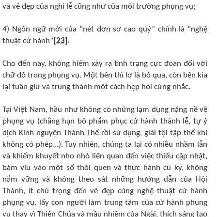
và vẻ đẹp của nghi lễ cũng như của môi trường phụng vụ;
4) Ngôn ngữ mới của “nét đơn sơ cao quý” chính là “nghệ
thuật cử hành”
[23]
.
Cho đến nay, không hiếm xảy ra tình trạng cực đoan đối với
chữ đỏ trong phụng vụ. Một bên thì lơ là bỏ qua, còn bên kia
lại tuân giữ và trung thành một cách hẹp hòi cứng nhắc.
Tại Việt Nam, hầu như không có những lạm dụng nặng nề về
phụng vụ (chẳng hạn bỏ phẩm phục cử hành thánh lễ, tự ý
dịch Kinh nguyện Thánh Thể rồi sử dụng, giải tội tập thể khi
không có phép...). Tuy nhiên, chúng ta lại có nhiều nhầm lẫn
và khiếm khuyết nho nhỏ liên quan đến việc thiếu cập nhật,
bám víu vào một số thói quen và thực hành cũ kỹ, không
nắm vững và không theo sát những hướng dẫn của Hội
Thánh, ít chú trọng đến vẻ đẹp cùng nghệ thuật cử hành
phụng vụ, lấy con người làm trung tâm của cử hành phụng
vụ thay vì Thiên Chúa và mầu nhiệm của Ngài, thích sáng tạo