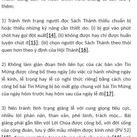
thêm:
1) Tránh tình trạng người đọc Sách Thánh thiếu chuẩn bị
hoặc thiếu những kỹ năng cần thiết do: (i) bị gọi vào phút
chót hay gọi đột xuất
[14]
, (ii) không được hay chỉ được huấn
luyện chút ít
[15]
; (iii) chọn người đọc Sách Thánh theo thói
quen hơn theo ý định của Hội Thánh
[16]
.
2) Không làm gián đoạn tính liên tục của các bản văn Tin
Mừng được công bố theo ngày [do việc cử hành những ngày
lễ kính, lễ trọng hay lễ có nghi thức riêng] bằng cách cho
công bố bài Tin Mừng bị bỏ mất gộp chung với bài Tin Mừng
của ngày hôm trước hay hôm sau của ngày lễ đó
[17]
.
3) Nên tránh tình trạng giảng lễ với cung giọng tiêu cực,
nhiều lời phàn nàn, than vãn, phê bình, trách móc... Bài
giảng phải gắn liền với Lời Chúa được công bố, với đời sống
của cộng đoàn, lưu ý đến mầu nhiệm được kính nhớ (PV 52)