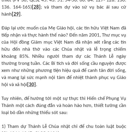
thiết (PV 30; QCSL 45. 43. 51. 54-56. 66. 84. 127- 128. 130.
136. 164-165)
[28]
; và tham dự vào sứ vụ bác ái sau cử
hành
[29]
.
Đáp lại ước muốn của Mẹ Giáo hội, các tín hữu Việt Nam đã
tiếp nhận và thực hành thế nào? Đến năm 2001, Thư mục vụ
của Hội đồng Giám mục Việt Nam đã nhận xét rằng các tín
hữu đến nhà thờ vào các Chúa nhật và lễ trọng chiếm
khoảng 85%. Nhiều người tham dự các Thánh Lễ ngày
thường trong tuần. Các Bí tích và đời sống cầu nguyện được
xem như những phương tiện hiệu quả để canh tân đời sống,
và mang lại sức mạnh nội tâm để nhiệt thành phục vụ Giáo
hội và xã hội
[30]
.
Tuy nhiên, để hướng tới một sự thực thi Hiến chế Phụng Vụ
Thánh một cách đúng đắn và hoàn hảo hơn, thiết tưởng cần
loại bỏ dần những thiếu sót sau:
1) Tham dự Thánh Lễ Chúa nhật chỉ để chu toàn luật buộc