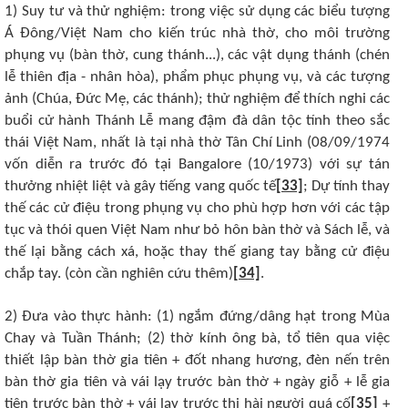
1) Suy tư và thử nghiệm: trong việc sử dụng các biểu tượng
Á Đông/Việt Nam cho kiến trúc nhà thờ, cho môi trường
phụng vụ (bàn thờ, cung thánh...), các vật dụng thánh (chén
lễ thiên địa - nhân hòa), phẩm phục phụng vụ, và các tượng
ảnh (Chúa, Đức Mẹ, các thánh); thử nghiệm để thích nghi các
buổi cử hành Thánh Lễ mang đậm đà dân tộc tính theo sắc
thái Việt Nam, nhất là tại nhà thờ Tân Chí Linh (08/09/1974
vốn diễn ra trước đó tại Bangalore (10/1973) với sự tán
thưởng nhiệt liệt và gây tiếng vang quốc tế
[33]
; Dự tính thay
thế các cử điệu trong phụng vụ cho phù hợp hơn với các tập
tục và thói quen Việt Nam như bỏ hôn bàn thờ và Sách lễ, và
thế lại bằng cách xá, hoặc thay thế giang tay bằng cử điệu
chắp tay. (còn cần nghiên cứu thêm)
[34]
.
2) Đưa vào thực hành: (1) ngắm đứng/dâng hạt trong Mùa
Chay và Tuần Thánh; (2) thờ kính ông bà, tổ tiên qua việc
thiết lập bàn thờ gia tiên + đốt nhang hương, đèn nến trên
bàn thờ gia tiên và vái lạy trước bàn thờ + ngày giỗ + lễ gia
tiên trước bàn thờ + vái lạy trước thi hài người quá cố
[35]
+