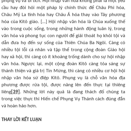
phụng vụ và bí tích. Hội nhập văn hóa không phải là một yêu
cầu hay đòi hỏi một pháp lý chính thức để Châu Phi hóa,
Châu Mỹ La tinh hóa hay Châu Á hóa thay vào Tây phương
hóa của Kitô giáo. [...] Hội nhập văn hóa là Chúa xuống thế
vào trong cuộc sống, trong những hành động luân lý, trong
văn hóa và phong tục con người để giải thoát họ khỏi tội và
dẫn đưa họ đến sự sống của Thiên Chúa Ba Ngôi. Càng có
nhiều tội lỗi cá nhân và tập thể trong cộng đoàn Giáo hội
hay xã hội, thì càng có ít khoảng trống dành cho sự hội nhập
văn hóa. Ngược lại, một cộng đoàn Kitô càng tỏa sáng sự
thánh thiện và giá trị Tin Mừng, thì càng có nhiều cơ hội hội
nhập văn hóa sứ điệp Kitô. Phụng vụ là chỗ văn hóa địa
phương được rửa tội, được nâng lên đến thực tại thiêng
liêng
[39]
. Những lời này quả là đang thách đố chúng ta
trong việc thực thi Hiến chế Phụng Vụ Thánh cách đúng đắn
và hoàn hảo hơn.
THAY LỜI KẾT LUẬN