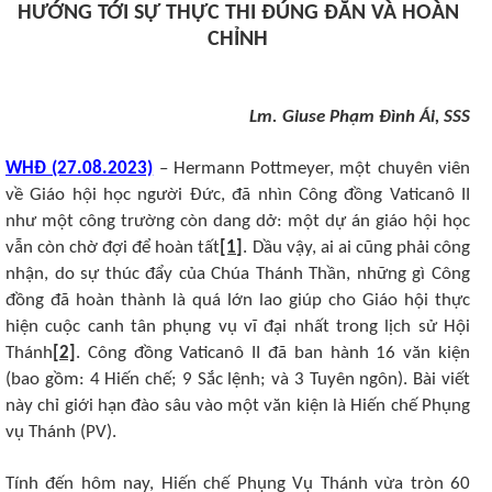
HƯỚNG TỚI SỰ THỰC THI ĐÚNG ĐẮN VÀ HOÀN
CHỈNH
Lm. Giuse Phạm Đình Ái, SSS
WHĐ (27.08.2023)
– Hermann Pottmeyer, một chuyên viên
về Giáo hội học người Đức, đã nhìn Công đồng Vaticanô II
như một công trường còn dang dở: một dự án giáo hội học
vẫn còn chờ đợi để hoàn tất
[1]
. Dầu vậy, ai ai cũng phải công
nhận, do sự thúc đẩy của Chúa Thánh Thần, những gì Công
đồng đã hoàn thành là quá lớn lao giúp cho Giáo hội thực
hiện cuộc canh tân phụng vụ vĩ đại nhất trong lịch sử Hội
Thánh
[2]
. Công đồng Vaticanô II đã ban hành 16 văn kiện
(bao gồm: 4 Hiến chế; 9 Sắc lệnh; và 3 Tuyên ngôn). Bài viết
này chỉ giới hạn đào sâu vào một văn kiện là Hiến chế Phụng
vụ Thánh (PV).
Tính đến hôm nay, Hiến chế Phụng Vụ Thánh vừa tròn 60