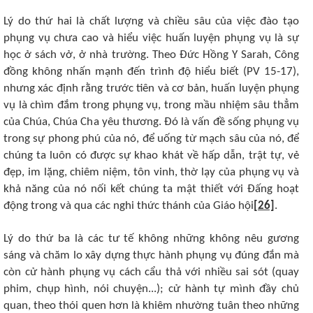
Lý do thứ hai là chất lượng và chiều sâu của việc đào tạo
phụng vụ chưa cao và hiểu việc huấn luyện phụng vụ là sự
học ở sách vở, ở nhà trường. Theo Đức Hồng Y Sarah, Công
đồng không nhấn mạnh đến trình độ hiểu biết (PV 15-17),
nhưng xác định rằng trước tiên và cơ bản, huấn luyện phụng
vụ là chìm đắm trong phụng vụ, trong mầu nhiệm sâu thẳm
của Chúa, Chúa Cha yêu thương. Đó là vấn đề sống phụng vụ
trong sự phong phú của nó, để uống từ mạch sâu của nó, để
chúng ta luôn có được sự khao khát về hấp dẫn, trật tự, vẻ
đẹp, im lặng, chiêm niệm, tôn vinh, thờ lạy của phụng vụ và
khả năng của nó nối kết chúng ta mật thiết với Đấng hoạt
động trong và qua các nghi thức thánh của Giáo hội
[26]
.
Lý do thứ ba là các tư tế không những không nêu gương
sáng và chăm lo xây dựng thực hành phụng vụ đúng đắn mà
còn cử hành phụng vụ cách cẩu thả với nhiều sai sót (quay
phim, chụp hình, nói chuyện...); cử hành tự mình đầy chủ
quan, theo thói quen hơn là khiêm nhường tuân theo những