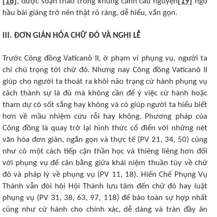
[18]
, được soạn thảo trong khung cảnh cầu nguyện
[19]
ngõ
hầu bài giảng trở nên thật rõ ràng, dễ hiểu, vắn gọn.
III. ĐƠN GIẢN HÓA CHỮ ĐỎ VÀ NGHI LỄ
Trước Công đồng Vaticanô II, ở phạm vi phụng vụ, người ta
chỉ chú trọng tới chữ đỏ. Nhưng nay Công đồng Vaticanô II
giúp cho người ta thoát ra khỏi não trạng cử hành phụng vụ
cách thành sự là đủ mà không cần để ý việc cử hành hoặc
tham dự có sốt sắng hay không và có giúp người ta hiểu biết
hơn về mầu nhiệm cứu rỗi hay không. Phương pháp của
Công đồng là quay trở lại hình thức cổ điển với những nét
văn hóa đơn giản, ngắn gọn và thực tế (PV 21, 34, 50) cũng
như có một cách tiếp cận thần học và thiêng liêng hơn đối
với phụng vụ để cân bằng giữa khái niệm thuần túy về chữ
đỏ và pháp lý về phụng vụ (PV 11, 18). Hiến Chế Phụng Vụ
Thánh vẫn đòi hỏi Hội Thánh lưu tâm đến chữ đỏ hay luật
phụng vụ (PV 31, 38, 63, 97, 118) để bảo toàn sự hợp nhất
cũng như cử hành cho chính xác, dễ dàng và tràn đầy ân