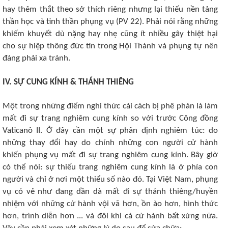
hay thêm thắt theo sở thích riêng nhưng lại thiếu nền tảng
thần học và tinh thần phụng vụ (PV 22). Phải nói rằng những
khiếm khuyết dù nặng hay nhẹ cũng ít nhiều gây thiệt hại
cho sự hiệp thông đức tin trong Hội Thánh và phụng tự nên
đáng phải xa tránh.
IV. SỰ CUNG KÍNH & THÁNH THIÊNG
Một trong những điểm nghi thức cải cách bị phê phán là làm
mất đi sự trang nghiêm cung kính so với trước Công đồng
Vaticanô II. Ở đây cần một sự phân định nghiêm túc: do
những thay đổi hay do chính những con người cử hành
khiến phụng vụ mất đi sự trang nghiêm cung kính. Bây giờ
có thể nói: sự thiếu trang nghiêm cung kính là ở phía con
người và chỉ ở nơi một thiểu số nào đó. Tại Việt Nam, phụng
vụ có vẻ như đang dần dà mất đi sự thánh thiêng/huyền
nhiệm với những cử hành vội vã hơn, ồn ào hơn, hình thức
hơn, trình diễn hơn ... và đôi khi cả cử hành bất xứng nữa.