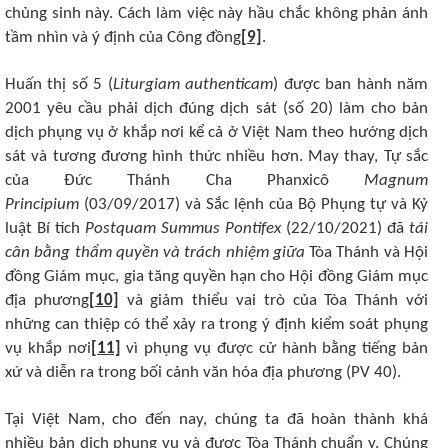
chủng sinh này. Cách làm việc này hầu chắc không phản ánh
tầm nhìn và ý định của Công đồng
[9]
.
Huấn thị số 5 (
Liturgiam authenticam
) được ban hành năm
2001 yêu cầu phải dịch đúng dịch sát (số 20) làm cho bản
dịch phụng vụ ở khắp nơi kể cả ở Việt Nam theo hướng dịch
sát và tương đương hình thức nhiều hơn. May thay, Tự sắc
của Đức Thánh Cha Phanxicô
Magnum
Principium
(03/09/2017) và Sắc lệnh của Bộ Phụng tự và Kỷ
luật Bí tích
Postquam Summus Pontifex
(22/10/2021) đã
tái
cân bằng thẩm quyền và trách nhiệm giữa
Tòa Thánh và Hội
đồng Giám mục, gia tăng quyền hạn cho Hội đồng Giám mục
địa phương
[10]
và giảm thiểu vai trò của Tòa Thánh với
những can thiệp có thể xảy ra trong ý định kiểm soát phụng
vụ khắp nơi
[11]
vì phụng vụ được cử hành bằng tiếng bản
xứ và diễn ra trong bối cảnh văn hóa địa phương (PV 40).
Tại Việt Nam, cho đến nay, chúng ta đã hoàn thành khá
nhiều bản dịch phụng vụ và được Tòa Thánh chuẩn y. Chúng