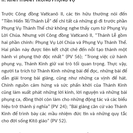
II. KINH THÁNH TRONG PHỤNG VỤ
Trước Công đồng Vaticanô II, các tín hữu thường nói đến
“Tiền Hiến Tế/Thánh Lễ” để chỉ tất cả những gì đi trước phần
Phụng Vụ Thánh Thể chứ không nghe thấy cụm từ Phụng Vụ
Lời Chúa. Nhưng với Công đồng Vaticanô II, “Thánh Lễ gồm
hai phần chính: Phụng Vụ Lời Chúa và Phụng Vụ Thánh Thể.
Hai phần này được liên kết chặt chẽ đến nỗi tạo thành một
hành vi phụng thờ độc nhất” (PV 56); “Trong việc cử hành
phụng vụ, Thánh Kinh giữ vai trò tối quan trọng. Thực vậy,
người ta trích từ Thánh Kinh những bài để đọc, những bài để
dẫn giải trong bài giảng, cũng như những ca vịnh để hát.
Chính nguồn cảm hứng và sức phấn khởi của Thánh Kinh
cũng làm xuất phát những lời kinh, lời nguyện và những bài
phụng ca, đồng thời còn làm cho những động tác và các biểu
hiệu trở thành ý nghĩa” (PV 24); “Bài giảng căn cứ vào Thánh
Kinh để trình bày các mầu nhiệm đức tin và những quy tắc
cho đời sống Kitô giáo” (PV 52).