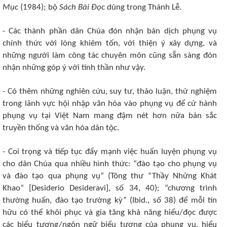
Mục
(1984); bộ
Sách Bài Đọc
dùng trong Thánh Lễ.
- Các thành phần dân Chúa đón nhận bản dịch phụng vụ
chính thức với lòng khiêm tốn, với thiện ý xây dựng, và
những người làm công tác chuyên môn cũng sẵn sàng đón
nhận những góp ý với tinh thần như vậy.
- Có thêm những nghiên cứu, suy tư, thảo luận, thử nghiệm
trong lãnh vực hội nhập văn hóa vào phụng vụ để cử hành
phụng vụ tại Việt Nam mang đậm nét hơn nữa bản sắc
truyền thống và văn hóa dân tộc.
- Coi trọng và tiếp tục đẩy mạnh việc huấn luyện phụng vụ
cho dân Chúa qua nhiều hình thức: “đào tạo cho phụng vụ
và đào tạo qua phụng vụ” (Tông thư “Thầy Những Khát
Khao” [Desiderio Desideravi], số 34, 40); “chương trình
thường huấn, đào tạo trường kỳ” (Ibid., số 38) để mỗi tín
hữu có thể khôi phục và gia tăng khả năng hiểu/đọc được
các biểu tượng/ngôn ngữ biểu tượng của phụng vụ, hiểu