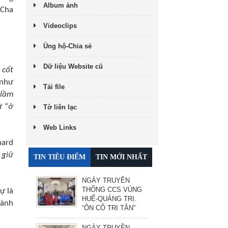
Album ảnh
 Cha
Videoclips
Ủng hộ-Chia sẻ
Dữ liệu Website cũ
 cốt
 như
Tải file
 lầm
ữ “
ở
Tờ liên lạc
Web Links
hard
 giữ
TIN TIÊU ĐIỂM
TIN MỚI NHẤT
NGÀY TRUYỀN
THỐNG CCS VÙNG
ự là
HUẾ-QUẢNG TRỊ.
hành
“ÔN CỐ TRI TÂN”
NGÀY TRUYỀN