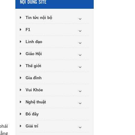
NỘI DUNG SITE
Tin tức nội bộ
F1
Linh đạo
Giáo Hội
Thế giới
Gia đình
Vui Khỏe
Nghệ thuật
Đó đây
Giải trí
phải
hẳng