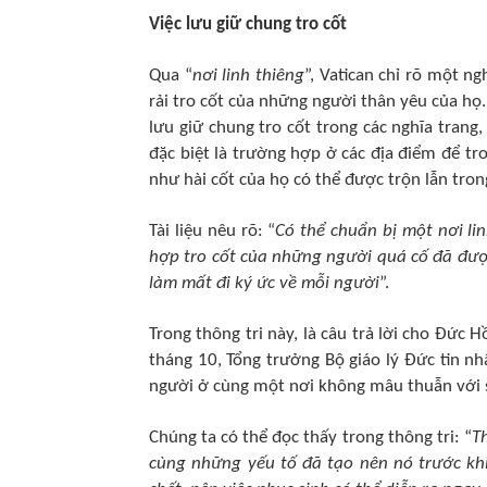
Việc lưu giữ chung tro cốt
Qua “
nơi linh thiêng
”, Vatican chỉ rõ một ng
rải tro cốt của những người thân yêu của họ.
lưu giữ chung tro cốt trong các nghĩa trang
đặc biệt là trường hợp ở các địa điểm để tr
như hài cốt của họ có thể được trộn lẫn tro
Tài liệu nêu rõ: “
Có thể chuẩn bị một nơi lin
hợp tro cốt của những người quá cố đã được
làm mất đi ký ức về mỗi người
”.
Trong thông tri này, là câu trả lời cho Đức 
tháng 10, Tổng trưởng Bộ giáo lý Đức tin nh
người ở cùng một nơi không mâu thuẫn với sự
Chúng ta có thể đọc thấy trong thông tri: “
T
cùng những yếu tố đã tạo nên nó trước khi