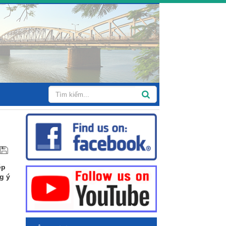
ép
g ý