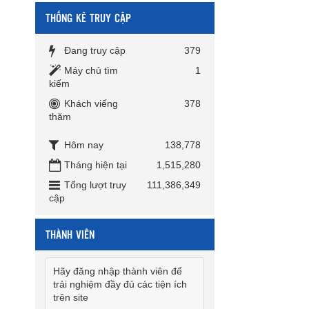
THỐNG KÊ TRUY CẬP
Đang truy cập
379
Máy chủ tìm
1
kiếm
Khách viếng
378
thăm
Hôm nay
138,778
Tháng hiện tại
1,515,280
Tổng lượt truy
111,386,349
cập
THÀNH VIÊN
Hãy đăng nhập thành viên để
trải nghiệm đầy đủ các tiện ích
trên site