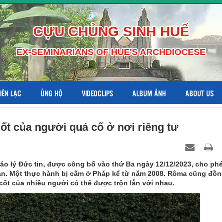
CỰU CHỦNG SINH HUẾ
EX-SEMINARIANS OF HUE'S ARCHDIOCESE
LIÊN LẠC
ỦNG HỘ
VIDEOCLIPS
ALBUM ẢNH
ABOUT US
cốt của người quá cố ở nơi riêng tư
áo lý Đức tin, được công bố vào thứ Ba ngày 12/12/2023, cho ph
hân. Một thực hành bị cấm ở Pháp kể từ năm 2008. Rôma cũng đồn
ro cốt của nhiều người có thể được trộn lẫn với nhau.