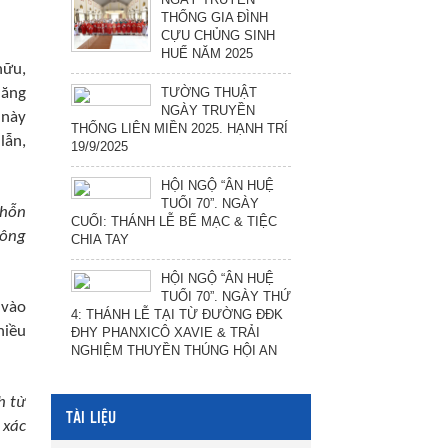
THỐNG GIA ĐÌNH
CỰU CHỦNG SINH
HUẾ NĂM 2025
hữu,
TƯỜNG THUẬT
năng
NGÀY TRUYỀN
 này
THỐNG LIÊN MIỀN 2025. HẠNH TRÍ
lẫn,
19/9/2025
HỘI NGỘ “ÂN HUỆ
TUỔI 70”. NGÀY
 hỗn
CUỐI: THÁNH LỄ BẾ MẠC & TIỆC
hông
CHIA TAY
HỘI NGỘ “ÂN HUỆ
TUỔI 70”. NGÀY THỨ
 vào
4: THÁNH LỄ TẠI TỪ ĐƯỜNG ĐĐK
hiều
ĐHY PHANXICÔ XAVIE & TRẢI
NGHIỆM THUYỀN THÚNG HỘI AN
h từ
TÀI LIỆU
 xác