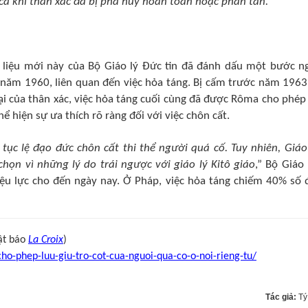
y cả khi thân xác đã bị phá hủy hoàn toàn hoặc phân tán.
”
 liệu mới này của Bộ Giáo lý Đức tin đã đánh dấu một bước n
 năm 1960, liên quan đến việc hỏa táng. Bị cấm trước năm 1963
ại của thân xác, việc hỏa táng cuối cùng đã được Rôma cho phép
ể hiện sự ưa thích rõ ràng đối với việc chôn cất.
ục lệ đạo đức chôn cất thi thể người quá cố. Tuy nhiên, Giáo
họn vì những lý do trái ngược với giáo lý Kitô giáo
,” Bộ Giáo 
ệu lực cho đến ngày nay. Ở Pháp, việc hỏa táng chiếm 40% số
ật báo
La Croix
)
ho-phep-luu-giu-tro-cot-cua-nguoi-qua-co-o-noi-rieng-tu/
Tác giả:
Tý