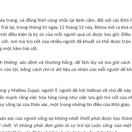
hĩa trang, và đồng thời cũng nhắc lại lệnh cấm, đối với các Kitô 
 Trái lại, trong thông tri ngày 12 tháng 12 này, Rôma mở ra khả 
, với điều kiện là ký ức của mỗi người quá cố được lưu giữ. Điều
o cốt, nơi mà tro cốt của nhiều người đã khuất có thể được trộn 
ng một hầm hài cốt.
h thiêng, xác định và thường hằng, để tích lũy và lưu giữ cách
 rửa tội, bằng cách chỉ rõ dữ liệu cá nhân của mỗi người để k
Hồng y Matteo Zuppi, người Ý, người đã hỏi Vatican về chủ đề này
ấn mạnh rằng việc hỏa táng cũng như việc lưu giữ tro cốt của n
 sống lại của thân xác, một trong những tín điều của Kitô giáo.
hân xác của người sống lại không nhất thiết phải được tạo thàn
 chết. Vì không phải đơn giản là sự trở lại cuộc sống của một