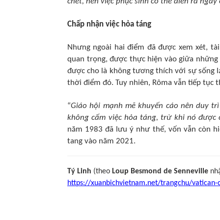
chết, nên việc phục sinh có thể diễn ra nga
Chấp nhận việc hỏa táng
Nhưng ngoài hai điểm đã được xem xét, tài
quan trọng, được thực hiện vào giữa những
được cho là không tương thích với sự sống l
thời điểm đó. Tuy nhiên, Rôma vẫn tiếp tục th
“
Giáo hội mạnh mẽ khuyến cáo nên duy trì t
không cấm việc hỏa táng, trừ khi nó được c
năm 1983 đã lưu ý như thế, vốn vẫn còn hi
tang vào năm 2021.
Tý Linh
(theo
Loup Besmond de Senneville
nh
https://xuanbichvietnam.net/trangchu/vatican-c