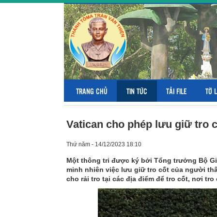
TRANG CHỦ
TIN TỨC
TẢI FILE
TỜ 
Vatican cho phép lưu giữ tro 
Thứ năm - 14/12/2023 18:10
Một thông tri được ký bởi Tổng trưởng Bộ Gi
minh nhiên việc lưu giữ tro cốt của người t
cho rải tro tại các địa điểm để tro cốt, nơi t