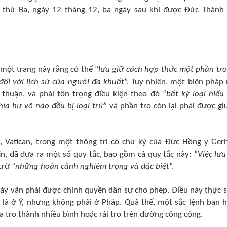
 thứ Ba, ngày 12 tháng 12, ba ngày sau khi được Đức Thánh
i một trang này rằng có thể “
lưu giữ cách hợp thức một phần tro
đối với lịch sử của người đã khuất
”. Tuy nhiên, một biện pháp
huận, và phải tôn trọng điều kiện theo đó “
bất kỳ loại hiểu
ĩa hư vô nào đều bị loại trừ
” và phần tro còn lại phải được gi
, Vatican, trong một thông tri có chữ ký của Đức Hồng y Ger
tin, đã đưa ra một số quy tắc, bao gồm cả quy tắc này: “
Việc lưu
trừ “
những hoàn cảnh nghiêm trọng và đặc biệt
”.
 này vẫn phải được chính quyền dân sự cho phép. Điều này thực s
 là ở Ý, nhưng không phải ở Pháp. Quả thế, một sắc lệnh ban 
a tro thành nhiều bình hoặc rải tro trên đường công cộng.