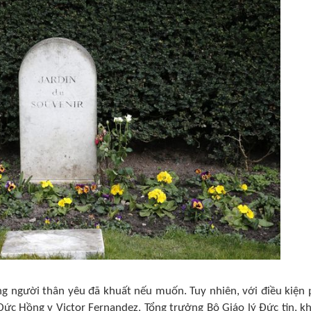
ng người thân yêu đã khuất nếu muốn. Tuy nhiên, với điều kiện 
Đức Hồng y Victor Fernandez, Tổng trưởng Bộ Giáo lý Đức tin, k