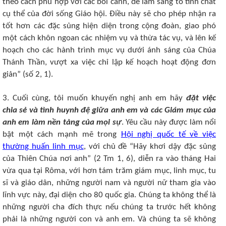
theo cách phù hợp với các bối cảnh, để làm sáng tỏ tính chất
cụ thể của đời sống Giáo hội. Điều này sẽ cho phép nhận ra
tốt hơn các đặc sủng hiện diện trong cộng đoàn, giao phó
một cách khôn ngoan các nhiệm vụ và thừa tác vụ, và lên kế
hoạch cho các hành trình mục vụ dưới ánh sáng của Chúa
Thánh Thần, vượt xa việc chỉ lập kế hoạch hoạt động đơn
giản” (số 2, 1).
3. Cuối cùng, tôi muốn khuyến nghị anh em hãy
đặt việc
chia sẻ và tình huynh đệ giữa anh em và các Giám mục của
anh em làm nền tảng của mọi sự
. Yêu cầu này được làm nổi
bật một cách mạnh mẽ trong
Hội nghị quốc tế về việc
thường huấn linh mục
, với chủ đề “Hãy khơi dậy đặc sủng
của Thiên Chúa nơi anh” (2 Tm 1, 6), diễn ra vào tháng Hai
vừa qua tại Rôma, với hơn tám trăm giám mục, linh mục, tu
sĩ và giáo dân, những người nam và người nữ tham gia vào
lĩnh vực này, đại diện cho 80 quốc gia. Chúng ta không thể là
những người cha đích thực nếu chúng ta trước hết không
phải là những người con và anh em. Và chúng ta sẽ không