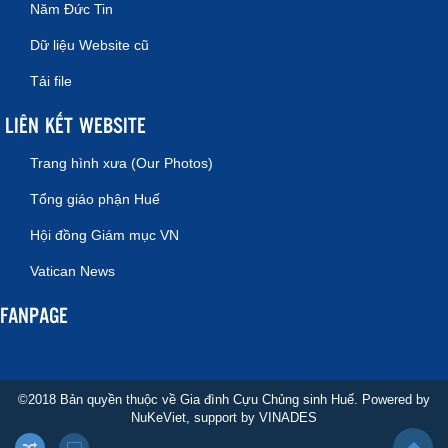
Năm Đức Tin
Dữ liệu Website cũ
Tải file
LIÊN KẾT WEBSITE
Trang hình xưa (Our Photos)
Tổng giáo phận Huế
Hội đồng Giám mục VN
Vatican News
FANPAGE
©2018 Bản quyền thuộc về Gia đình Cựu Chủng sinh Huế. Powered by
NuKeViet
, support by
VINADES