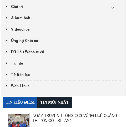
Giải trí
Album ảnh
Videoclips
Ủng hộ-Chia sẻ
Dữ liệu Website cũ
Tải file
Tờ liên lạc
Web Links
TIN TIÊU ĐIỂM
TIN MỚI NHẤT
NGÀY TRUYỀN THỐNG CCS VÙNG HUẾ-QUẢNG
TRỊ. “ÔN CỐ TRI TÂN”