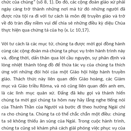
chức của chúng” (số 8, 1). Do đó, các cộng đoàn giáo xứ phải
ngày càng trở thành những nơi mà từ đó những người đã
được rửa tội ra đi với tư cách là môn đệ truyền giáo và trở
về đó tràn đầy niềm vui để chia sẻ những điều kỳ diệu Chúa
thực hiện qua chứng tá của họ (x. Lc 10,17).
Với tư cách là các mục tử, chúng ta được mời gọi đồng hành
cùng các cộng đoàn mà chúng ta phục vụ trên hành trình này
và, đồng thời, dấn thân qua lời cầu nguyện, sự phân định và
lòng nhiệt thành tông đồ để thừa tác vụ của chúng ta thích
ứng với những đòi hỏi của một Giáo hội hiệp hành truyền
giáo. Thách thức này liên quan đến Giáo hoàng, các Giám
mục và Giáo triều Rôma, và nó cũng liên quan đến anh em,
là các linh mục quản xứ. Đấng đã kêu gọi và thánh hiến
chúng ta mời gọi chúng ta hôm nay hãy lắng nghe tiếng nói
của Thánh Thần của Người và bước đi theo hướng Ngài chỉ
ra cho chúng ta. Chúng ta có thể chắc chắn một điều: chúng
ta sẽ không thiếu ân sủng của Ngài. Trong cuộc hành trình,
chúng ta cũng sẽ khám phá cách giải phóng việc phục vụ của