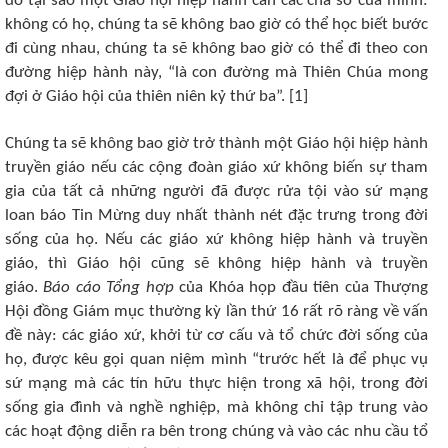
do tại sao một Giáo hội hiệp hành cần các cha sở của mình:
không có họ, chúng ta sẽ không bao giờ có thể học biết bước
đi cùng nhau, chúng ta sẽ không bao giờ có thể đi theo con
đường hiệp hành này, “là con đường mà Thiên Chúa mong
đợi ở Giáo hội của thiên niên kỷ thứ ba”. [1]
Chúng ta sẽ không bao giờ trở thành một Giáo hội hiệp hành
truyền giáo nếu các cộng đoàn giáo xứ không biến sự tham
gia của tất cả những người đã được rửa tội vào sứ mạng
loan báo Tin Mừng duy nhất thành nét đặc trưng trong đời
sống của họ. Nếu các giáo xứ không hiệp hành và truyền
giáo, thì Giáo hội cũng sẽ không hiệp hành và truyền
giáo.
Báo cáo Tổng hợp
của Khóa họp đầu tiên của Thượng
Hội đồng Giám mục thường kỳ lần thứ 16 rất rõ ràng về vấn
đề này: các giáo xứ, khởi từ cơ cấu và tổ chức đời sống của
họ, được kêu gọi quan niệm mình “trước hết là để phục vụ
sứ mạng mà các tín hữu thực hiện trong xã hội, trong đời
sống gia đình và nghề nghiệp, mà không chỉ tập trung vào
các hoạt động diễn ra bên trong chúng và vào các nhu cầu tổ