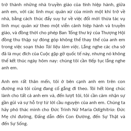
trở thành những nhà truyền giáo của tính hiệp hành, giữa
anh em, với các linh mục quản xứ của mình một khi trở về
nhà, bằng cách thúc đẩy suy tư về việc đổi mới thừa tác vụ
linh mục quản xứ theo một viễn cảnh hiệp hành và truyền
giáo, và đồng thời cho phép Ban Tổng thư ký của Thượng Hội
đồng thu thập sự đóng góp không thể thay thế của anh em
trong việc soạn thảo
Tài liệu làm việc
. Lắng nghe các cha sở
đã là mục đích của Cuộc gặp gỡ quốc tế này, nhưng nó không
thể kết thúc ngày hôm nay: chúng tôi cần tiếp tục lắng nghe
anh em.
Anh em rất thân mến, tôi ở bên cạnh anh em trên con
đường mà tôi cũng đang cố gắng đi theo. Tôi hết lòng chúc
lành cho tất cả anh em và, đến lượt tôi, tôi cần cảm nhận sự
gần gũi và sự hỗ trợ từ lời cầu nguyện của anh em. Chúng ta
hãy phó thác mình cho Đức Trinh Nữ Maria
Odighitria
: Đức
Mẹ chỉ đường, Đấng dẫn đến Con Đường, đến Sự Thật và
đến Sự Sống.