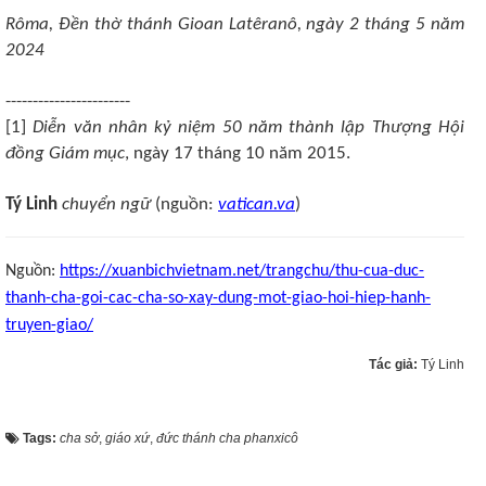
Rôma, Đền thờ thánh Gioan Latêranô, ngày 2 tháng 5 năm
2024
-----------------------
[1]
Diễn văn nhân kỷ niệm 50 năm thành lập Thượng Hội
đồng Giám mục
, ngày 17 tháng 10 năm 2015.
Tý Linh
chuyển ngữ
(nguồn:
vatican.va
)
Nguồn:
https://xuanbichvietnam.net/trangchu/thu-cua-duc-
thanh-cha-goi-cac-cha-so-xay-dung-mot-giao-hoi-hiep-hanh-
truyen-giao/
Tác giả:
Tý Linh
Tags:
cha sở
,
giáo xứ
,
đức thánh cha phanxicô