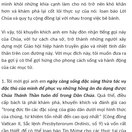
mình khỏi những khía cạnh làm cho nó trở nên khó khăn
hơn và khám phá lại cốt lõi thực sự của nó: loan báo Lời
Chúa và quy tụ cộng đồng lại với nhau trong việc bẻ bánh.
Vì vậy, tôi khuyến khích anh em hãy đón nhận tiếng gọi này
của Chúa, với tư cách cha sở, trở thành những người xây
dựng một Giáo hội hiệp hành truyền giáo và nhiệt tình dấn
thân trên con đường này. Với mục đích này, tôi muốn đưa ra
ba gợi ý có thể gợi hứng cho phong cách sống và hành động
của các mục tử.
1. Tôi mời gọi anh em
ngày càng sống đặc sủng thừa tác vụ
đặc thù của mình để phục vụ những hồng ân đa dạng được
Chúa Thánh Thần tuôn đổ trong Dân Chúa
. Quả thế, điều
cấp bách là phải khám phá, khuyến khích và đánh giá cao
“trong đức tin các đặc sủng của giáo dân dưới mọi hình thức
của chúng, từ khiêm tốn nhất đến cao quý nhất” (Công đồng
Vatican II, Sắc lệnh
Presbyterorum Ordinis
, số 9) và vốn rất
cần thiết để có thể loan báo Tin Mừng cho các thực tại của