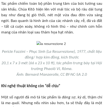
Tác phẩm chiếm toàn bộ phần trung tâm của bức tường sau
sân khấu. Chúa Kitô hiện lên với mái tóc và bộ râu dài tung
bay như đang bị gió thổi, nét mặt vừa đau đớn vừa sáng
ngời. Bao quanh là hình ảnh của các nhánh cây, rễ, đá và đất
– tất cả cuộn xoáy, không rõ hình thù – như chính cơn hỗn
mang của nhân loại sau thảm họa hạt nhân.
Pericle Fazzini – Phục Sinh (La Resurrezione), 1977, chất liệu
đồng/ hợp kim đồng, kích thước
20,1 x 7 x 3 mét (66 x 23 x 10 ft), tác phẩm trưng bày tại Hội
trường Phaolô VI, Rôma.
Ảnh: Bernard Manzerolle, CC BY-NC-SA 2.0​
Khi nghệ thuật không còn “dễ chịu”​
Một số người đã mô tả tác phẩm là
đáng sợ
,
kỳ dị
, thậm chí
là
ma quái
. Nhưng nếu nhìn sâu hơn, ta sẽ thấy đây là một