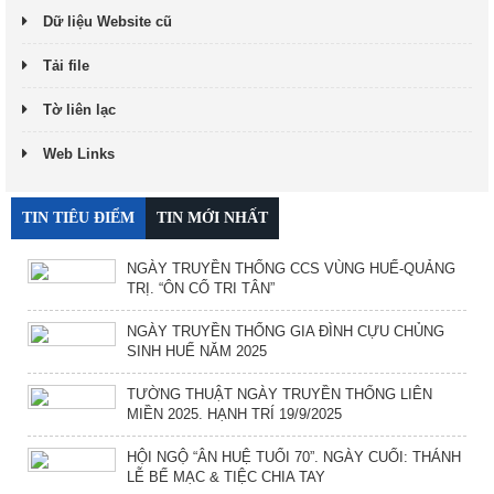
Dữ liệu Website cũ
Tải file
Tờ liên lạc
Web Links
TIN TIÊU ĐIỂM
TIN MỚI NHẤT
NGÀY TRUYỀN THỐNG CCS VÙNG HUẾ-QUẢNG
TRỊ. “ÔN CỐ TRI TÂN”
NGÀY TRUYỀN THỐNG GIA ĐÌNH CỰU CHỦNG
SINH HUẾ NĂM 2025
TƯỜNG THUẬT NGÀY TRUYỀN THỐNG LIÊN
MIỀN 2025. HẠNH TRÍ 19/9/2025
HỘI NGỘ “ÂN HUỆ TUỔI 70”. NGÀY CUỐI: THÁNH
LỄ BẾ MẠC & TIỆC CHIA TAY