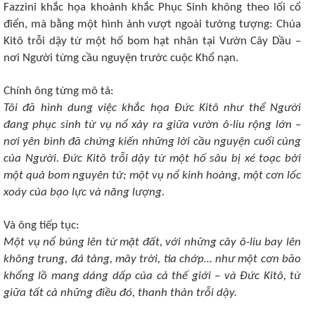
Fazzini khắc họa khoảnh khắc Phục Sinh không theo lối cổ
điển, mà bằng một hình ảnh vượt ngoài tưởng tượng: Chúa
Kitô trỗi dậy từ một hố bom hạt nhân tại Vườn Cây Dầu –
nơi Người từng cầu nguyện trước cuộc Khổ nạn.
Chính ông từng mô tả:
Tôi đã hình dung việc khắc họa Đức Kitô như thể Người
đang phục sinh từ vụ nổ xảy ra giữa vườn ô-liu rộng lớn –
nơi yên bình đã chứng kiến những lời cầu nguyện cuối cùng
của Người. Đức Kitô trỗi dậy từ một hố sâu bị xé toạc bởi
một quả bom nguyên tử; một vụ nổ kinh hoàng, một cơn lốc
xoáy của bạo lực và năng lượng.
Và ông tiếp tục:
Một vụ nổ bùng lên từ mặt đất, với những cây ô-liu bay lên
không trung, đá tảng, mây trời, tia chớp… như một cơn bão
khổng lồ mang dáng dấp của cả thế giới – và Đức Kitô, từ
giữa tất cả những điều đó, thanh thản trỗi dậy.