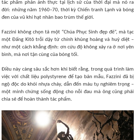
tác phẩm phản ánh thực tại lịch sử của thời đại mà nó ra
đời: những năm 1960–70, thời kỳ Chiến tranh Lạnh và bóng
đen của vũ khí hạt nhân bao trùm thế giới.
Fazzini không chọn tả một “Chúa Phục Sinh đẹp đẽ”, mà tạc
một Đấng Kitô trỗi dậy từ chính khủng hoảng và huỷ diệt –
như một cách khẳng định: ơn cứu độ không xảy ra ở nơi yên
bình, mà nơi tận cùng của bóng tối.
Điều này càng sâu sắc hơn khi biết rằng, trong quá trình làm
việc với chất liệu polystyrene để tạo bản mẫu, Fazzini đã bị
ngộ độc do khói nhựa cháy, dẫn đến máu tụ nghiêm trọng –
một minh chứng sống động cho nỗi đau mà ông cũng phải
chia sẻ để hoàn thành tác phẩm.