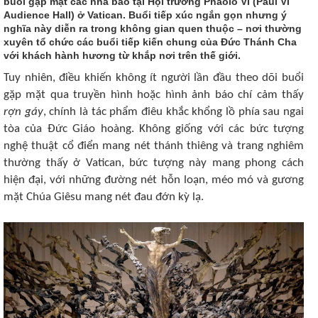
buổi gặp mặt các nhà báo tại Hội trường Phaolô VI (Paul VI
Audience Hall) ở Vatican. Buổi tiếp xúc ngắn gọn nhưng ý
nghĩa này diễn ra trong không gian quen thuộc – nơi thường
xuyên tổ chức các buổi tiếp kiến chung của Đức Thánh Cha
với khách hành hương từ khắp nơi trên thế giới.
Tuy nhiên, điều khiến không ít người lần đầu theo dõi buổi
gặp mặt qua truyền hình hoặc hình ảnh báo chí cảm thấy
rợn gáy
, chính là tác phẩm điêu khắc khổng lồ phía sau ngai
tòa của Đức Giáo hoàng. Không giống với các bức tượng
nghệ thuật cổ điển mang nét thánh thiêng và trang nghiêm
thường thấy ở Vatican, bức tượng này mang phong cách
hiện đại, với những đường nét hỗn loạn, méo mó và gương
mặt Chúa Giêsu mang nét đau đớn kỳ lạ.​