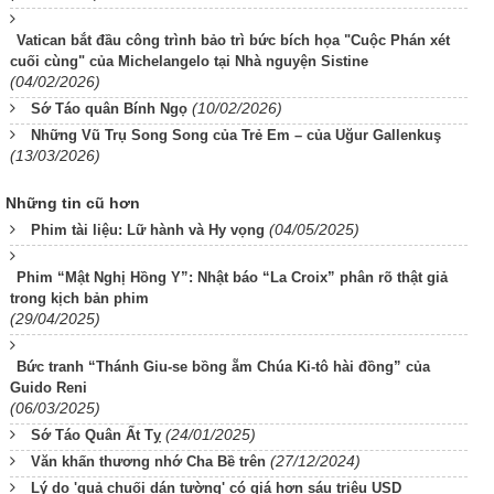
Vatican bắt đầu công trình bảo trì bức bích họa "Cuộc Phán xét
cuối cùng" của Michelangelo tại Nhà nguyện Sistine
(04/02/2026)
(10/02/2026)
Sớ Táo quân Bính Ngọ
Những Vũ Trụ Song Song của Trẻ Em – của Uğur Gallenkuş
(13/03/2026)
Những tin cũ hơn
(04/05/2025)
Phim tài liệu: Lữ hành và Hy vọng
Phim “Mật Nghị Hồng Y”: Nhật báo “La Croix” phân rõ thật giả
trong kịch bản phim
(29/04/2025)
Bức tranh “Thánh Giu-se bồng ẵm Chúa Ki-tô hài đồng” của
Guido Reni
(06/03/2025)
(24/01/2025)
Sớ Táo Quân Ất Tỵ
(27/12/2024)
Văn khấn thương nhớ Cha Bề trên
Lý do 'quả chuối dán tường' có giá hơn sáu triệu USD