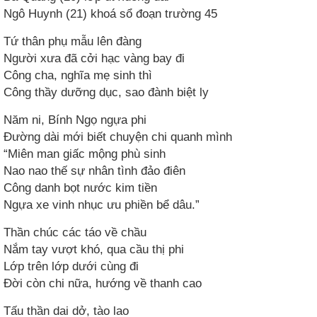
Ngô Huynh (21) khoá sổ đoạn trường 45
Tứ thân phụ mẫu lên đàng
Người xưa đã cởi hạc vàng bay đi
Công cha, nghĩa mẹ sinh thì
Công thầy dưỡng dục, sao đành biệt ly
Năm ni, Bính Ngọ ngựa phi
Đường dài mới biết chuyện chi quanh mình
“Miên man giấc mộng phù sinh
Nao nao thế sự nhân tình đảo điên
Công danh bọt nước kim tiền
Ngựa xe vinh nhục ưu phiền bể dâu.”
Thần chúc các táo về chầu
Nắm tay vượt khó, qua cầu thị phi
Lớp trên lớp dưới cùng đi
Đời còn chi nữa, hướng về thanh cao
Tấu thần dai dở, tào lao