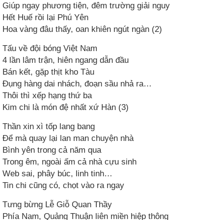
Giúp ngay phương tiện, đêm trường giải nguy
Hết Huế rồi lại Phú Yên
Hoa vàng đâu thấy, oan khiên ngút ngàn (2)
Tấu về đội bóng Việt Nam
4 lần lâm trận, hiên ngang dẫn đầu
Bán kết, gặp thịt kho Tàu
Đụng hàng dai nhách, đoạn sầu nhả ra…
Thôi thì xếp hạng thứ ba
Kim chi là món đệ nhất xứ Hàn (3)
Thần xin xì tốp lang bang
Để mà quay lại lan man chuyện nhà
Bình yên trong cả năm qua
Trong êm, ngoài ấm cả nhà cựu sinh
Web sai, phây búc, linh tinh…
Tin chi cũng có, chọt vào ra ngay
Tưng bừng Lễ Giỗ Quan Thầy
Phía Nam, Quảng Thuận liên miền hiệp thông