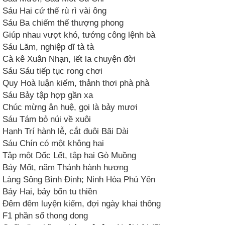
Sáu Hai cứ thế rù rì vài ông
Sáu Ba chiếm thế thượng phong
Giúp nhau vượt khó, tướng công lệnh bà
Sáu Lăm, nghiệp dĩ tà tà
Cà kê Xuân Nhạn, lết la chuyện đời
Sáu Sáu tiếp tục rong chơi
Quy Hoà luận kiếm, thảnh thơi phà phà
Sáu Bảy tập hợp gần xa
Chúc mừng ân huệ, gọi là bảy mươi
Sáu Tám bỏ núi về xuôi
Hạnh Trí hành lễ, cắt đuôi Bãi Dài
Sáu Chín có một không hai
Tập một Dốc Lết, tập hai Gò Muồng
Bảy Mốt, năm Thánh hành hương
Làng Sông Bình Định; Ninh Hòa Phú Yên
Bảy Hai, bảy bốn tu thiền
Đêm đêm luyện kiếm, đợi ngày khai thông
F1 phần số thong dong