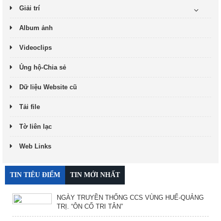
Giải trí
Album ảnh
Videoclips
Ủng hộ-Chia sẻ
Dữ liệu Website cũ
Tải file
Tờ liên lạc
Web Links
TIN TIÊU ĐIỂM
TIN MỚI NHẤT
NGÀY TRUYỀN THỐNG CCS VÙNG HUẾ-QUẢNG
TRỊ. “ÔN CỐ TRI TÂN”