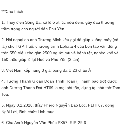
---------------------
***Chú thích
1. Thủy điện Sông Ba, xã lũ ồ ạt lúc nửa đêm, gây đau thương
trầm trọng cho người dân Phú Yên
2. Hải ngoại do anh Trương Minh kêu gọi đã giúp xuồng máy (vỏ
lãi) cho TGP. Huế; chương trình Ephata 4 của bổn táo vận động
trên 550 triệu cho gần 2500 người mù và bệnh tật, nghèo khổ và
150 triệu giúp lũ lụt Huế và Phú Yên (2 lần)
3. Việt Nam xếp hạng 3 giải bóng đá U 23 châu Á
4. Tượng Thánh Gioan Đoạn Trinh Hoan ( Thánh bảo trợ) được
anh Dương Thanh Đạt HT69 lo mọi phí tổn, dựng tại nhà thờ Tam
Toà.
5. Ngày 8.1.2026, thầy Phêrô Nguyễn Bảo Lộc, F1HT67, dòng
Ngôi Lời, lãnh chức Linh mục.
6. Cha Anrê Nguyễn Văn Phúc PX57. RIP. 29.6