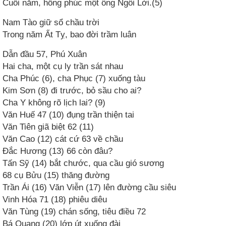
Cuối năm, hồng phúc một ông Ngôi Lời.(5)
Nam Tào giữ sổ chầu trời
Trong năm Ất Tỵ, bao đời trầm luân
Dẫn đầu 57, Phú Xuân
Hai cha, một cụ ly trần sát nhau
Cha Phúc (6), cha Phục (7) xuống tàu
Kim Sơn (8) đi trước, bỏ sầu cho ai?
Cha Y không rõ lịch lai? (9)
Văn Huế 47 (10) đụng trần thiện tai
Văn Tiên giã biệt 62 (11)
Văn Cao (12) cát cứ 63 về chầu
Đắc Hương (13) 66 còn đâu?
Tấn Sỹ (14) bắt chước, qua cầu gió sương
68 cụ Bửu (15) thăng đường
Trần Ái (16) Văn Viễn (17) lên đường cầu siêu
Vinh Hóa 71 (18) phiêu diêu
Văn Tùng (19) chán sống, tiêu điều 72
Bá Quang (20) lớp út xuống đài