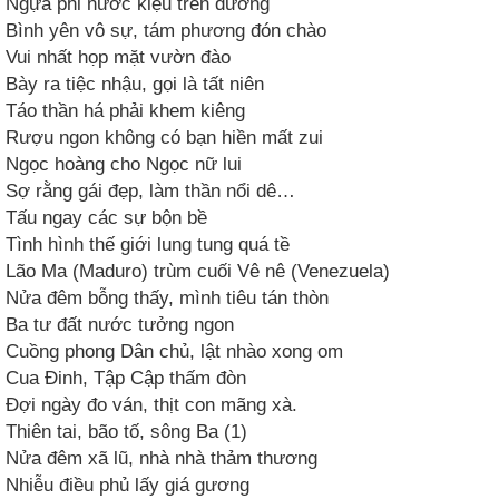
Ngựa phi nước kiệu trên đường
Bình yên vô sự, tám phương đón chào
Vui nhất họp mặt vườn đào
Bày ra tiệc nhậu, gọi là tất niên
Táo thần há phải khem kiêng
Rượu ngon không có bạn hiền mất zui
Ngọc hoàng cho Ngọc nữ lui
Sợ rằng gái đẹp, làm thần nổi dê…
Tấu ngay các sự bộn bề
Tình hình thế giới lung tung quá tề
Lão Ma (Maduro) trùm cuối Vê nê (Venezuela)
Nửa đêm bỗng thấy, mình tiêu tán thòn
Ba tư đất nước tưởng ngon
Cuồng phong Dân chủ, lật nhào xong om
Cua Đinh, Tập Cập thấm đòn
Đợi ngày đo ván, thịt con mãng xà.
Thiên tai, bão tố, sông Ba (1)
Nửa đêm xã lũ, nhà nhà thảm thương
Nhiễu điều phủ lấy giá gương