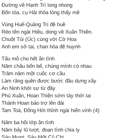
Đường về Hạnh Trí long nhong
Bổn tòa, cụ Hải thỏa lòng thấy mê
Vùng Huế-Quảng Trị đề huề
Réo tên ngài Hiệu, dong về Xuân Thiên.
Chuột Túi (Úc) cùng với Cờ Hoa
Anh em sở tại, chan hòa đệ huynh
Tấu mô cho hết ân tình
Năm châu bốn bể, chúng mình có nhau
Trăm năm một cuộc cơ cầu
Làm răng quên được bước đầu dựng xây
An Ninh khởi sự từ đây
Phú Xuân, Hoan Thiện sớm tày thới lai
Thánh Hoan bảo trợ lên đài
Tam Toà, Đồng Hới thỉnh ngài hiển vinh (4)
Năm ba hội lớp ân tình
Năm bảy lũ lượt, đoạn tình chia ly
Sáu Mươi, Sáu Mốt Củ Chi