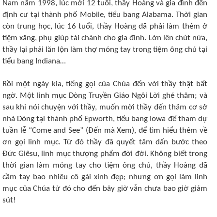
Nam năm 1998, lúc mới 12 tuổi, thầy Hoàng và gia đình đến
định cư tại thành phố Mobile, tiểu bang Alabama. Thời gian
còn trung học, lúc 16 tuổi, thầy Hoàng đã phải làm thêm ở
tiệm xăng, phụ giúp tài chánh cho gia đình. Lớn lên chút nữa,
thầy lại phải lăn lộn làm thợ móng tay trong tiệm ông chú tại
tiểu bang Indiana…
Rồi một ngày kia, tiếng gọi của Chúa đến với thầy thật bất
ngờ. Một linh mục Dòng Truyền Giáo Ngôi Lời ghé thăm; và
sau khi nói chuyện với thầy, muốn mời thầy đến thăm cơ sở
nhà Dòng tại thành phố Epworth, tiểu bang Iowa để tham dự
tuần lễ “Come and See” (Đến mà Xem), để tìm hiểu thêm về
ơn gọi linh mục. Từ đó thầy đã quyết tâm dấn bước theo
Đức Giêsu, linh mục thượng phẩm đời đời. Không biết trong
thời gian làm móng tay cho tiệm ông chú, thầy Hoàng đã
cầm tay bao nhiêu cô gái xinh đẹp; nhưng ơn gọi làm linh
mục của Chúa từ đó cho đến bây giờ vẫn chưa bao giờ giảm
sút!