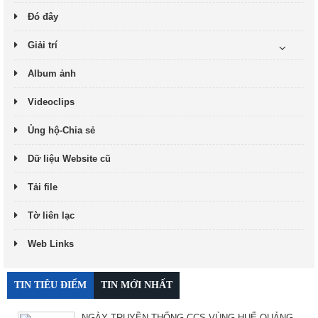
Đó đây
Giải trí
Album ảnh
Videoclips
Ủng hộ-Chia sẻ
Dữ liệu Website cũ
Tải file
Tờ liên lạc
Web Links
TIN TIÊU ĐIỂM
TIN MỚI NHẤT
NGÀY TRUYỀN THỐNG CCS VÙNG HUẾ-QUẢNG