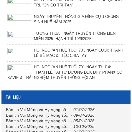
TRỊ. “ÔN CỐ TRI TÂN”
NGÀY TRUYỀN THỐNG GIA ĐÌNH CỰU CHỦNG
SINH HUẾ NĂM 2025
TƯỜNG THUẬT NGÀY TRUYỀN THỐNG LIÊN
MIỀN 2025. HẠNH TRÍ 19/9/2025
HỘI NGỘ “ÂN HUỆ TUỔI 70”. NGÀY CUỐI: THÁNH
LỄ BẾ MẠC & TIỆC CHIA TAY
HỘI NGỘ “ÂN HUỆ TUỔI 70”. NGÀY THỨ 4:
THÁNH LỄ TẠI TỪ ĐƯỜNG ĐĐK ĐHY PHANXICÔ
XAVIE & TRẢI NGHIỆM THUYỀN THÚNG HỘI AN
TÀI LIỆU
Bản tin Vui Mừng và Hy Vọng số...
-
01/07/2026
Bản tin Vui Mừng và Hy Vọng số...
-
09/04/2026
Bản tin Vui Mừng và Hy Vọng số...
-
05/01/2026
Bản tin Vui Mừng và Hy Vọng số...
-
10/10/2025