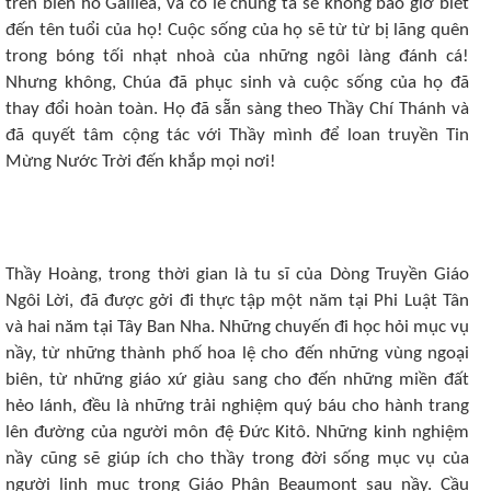
trên biển hồ Galilea, và có lẽ chúng ta sẽ không bao giờ biết
đến tên tuổi của họ! Cuộc sống của họ sẽ từ từ bị lãng quên
trong bóng tối nhạt nhoà của những ngôi làng đánh cá!
Nhưng không, Chúa đã phục sinh và cuộc sống của họ đã
thay đổi hoàn toàn. Họ đã sẵn sàng theo Thầy Chí Thánh và
đã quyết tâm cộng tác với Thầy mình để loan truyền Tin
Mừng Nước Trời đến khắp mọi nơi!
Thầy Hoàng, trong thời gian là tu sĩ của Dòng Truyền Giáo
Ngôi Lời, đã được gởi đi thực tập một năm tại Phi Luật Tân
và hai năm tại Tây Ban Nha. Những chuyến đi học hỏi mục vụ
nầy, từ những thành phố hoa lệ cho đến những vùng ngoại
biên, từ những giáo xứ giàu sang cho đến những miền đất
hẻo lánh, đều là những trải nghiệm quý báu cho hành trang
lên đường của người môn đệ Đức Kitô. Những kinh nghiệm
nầy cũng sẽ giúp ích cho thầy trong đời sống mục vụ của
người linh mục trong Giáo Phận Beaumont sau nầy. Cầu