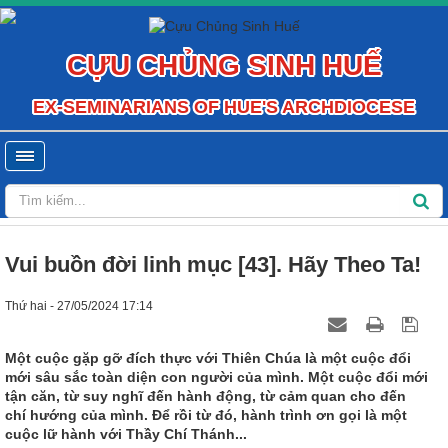
CỰU CHỦNG SINH HUẾ
EX-SEMINARIANS OF HUE'S ARCHDIOCESE
Vui buồn đời linh mục [43]. Hãy Theo Ta!
Thứ hai - 27/05/2024 17:14
Một cuộc gặp gỡ đích thực với Thiên Chúa là một cuộc đổi
mới sâu sắc toàn diện con người của mình. Một cuộc đổi mới
tận căn, từ suy nghĩ đến hành động, từ cảm quan cho đến
chí hướng của mình. Để rồi từ đó, hành trình ơn gọi là một
cuộc lữ hành với Thầy Chí Thánh...