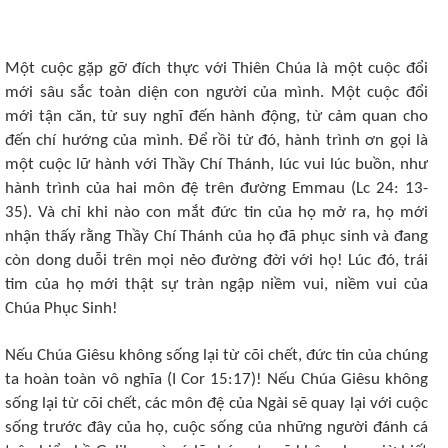
Một cuộc gặp gỡ đích thực với Thiên Chúa là một cuộc đổi
mới sâu sắc toàn diện con người của mình. Một cuộc đổi
mới tận căn, từ suy nghĩ đến hành động, từ cảm quan cho
đến chí hướng của mình. Để rồi từ đó, hành trình ơn gọi là
một cuộc lữ hành với Thầy Chí Thánh, lúc vui lúc buồn, như
hành trình của hai môn đệ trên đường Emmau (Lc 24: 13-
35). Và chỉ khi nào con mắt đức tin của họ mở ra, họ mới
nhận thấy rằng Thầy Chí Thánh của họ đã phục sinh và đang
còn dong duỗi trên mọi nẻo đường đời với họ! Lúc đó, trái
tim của họ mới thật sự tràn ngập niềm vui, niềm vui của
Chúa Phục Sinh!
Nếu Chúa Giêsu không sống lại từ cõi chết, đức tin của chúng
ta hoàn toàn vô nghĩa (I Cor 15:17)! Nếu Chúa Giêsu không
sống lại từ cõi chết, các môn đệ của Ngài sẽ quay lại với cuộc
sống trước đây của họ, cuộc sống của những người đánh cá