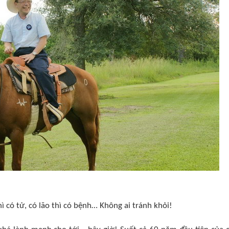
ì có tử, có lão thì có bệnh… Không ai tránh khỏi!