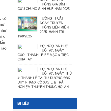
THỐNG GIA ĐÌNH
CỰU CHỦNG SINH HUẾ NĂM 2025
TƯỜNG THUẬT
, cổ
NGÀY TRUYỀN
mới,
THỐNG LIÊN MIỀN
 như
2025. HẠNH TRÍ
19/9/2025
i di
 lắm
HỘI NGỘ “ÂN HUỆ
 rao
TUỔI 70”. NGÀY
CUỐI: THÁNH LỄ BẾ MẠC & TIỆC
CHIA TAY
HỘI NGỘ “ÂN HUỆ
TUỔI 70”. NGÀY THỨ
4: THÁNH LỄ TẠI TỪ ĐƯỜNG ĐĐK
ĐHY PHANXICÔ XAVIE & TRẢI
NGHIỆM THUYỀN THÚNG HỘI AN
TÀI LIỆU