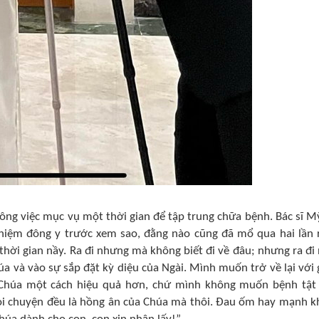
ng việc mục vụ một thời gian để tập trung chữa bệnh. Bác sĩ M
hiệm đông y trước xem sao, đằng nào cũng đã mổ qua hai lần 
 thời gian nầy. Ra đi nhưng mà không biết đi về đâu; nhưng ra đi
úa và vào sự sắp đặt kỳ diệu của Ngài. Mình muốn trở về lại với 
Chúa một cách hiệu quả hơn, chứ mình không muốn bệnh tật
ọi chuyện đều là hồng ân của Chúa mà thôi. Đau ốm hay mạnh k