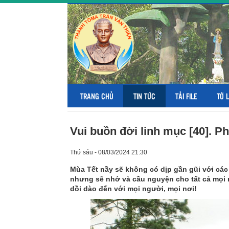
TRANG CHỦ
TIN TỨC
TẢI FILE
TỜ 
Vui buồn đời linh mục [40]. 
Thứ sáu - 08/03/2024 21:30
Mùa Tết nầy sẽ không có dịp gần gũi với cá
nhưng sẽ nhớ và cầu nguyện cho tất cả mọi 
dồi dào đến với mọi người, mọi nơi!