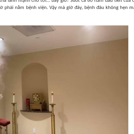
há lành mạnh cho tới… bây giờ! Suốt cả 60 năm đầu tiên của 
iờ phải nằm bệnh viện. Vậy mà giờ đây, bệnh đâu không hẹn m