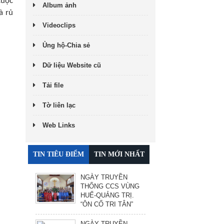
cuộc
Album ảnh
à rủ
Videoclips
Ủng hộ-Chia sẻ
Dữ liệu Website cũ
Tải file
Tờ liên lạc
Web Links
TIN TIÊU ĐIỂM
TIN MỚI NHẤT
NGÀY TRUYỀN
THỐNG CCS VÙNG
HUẾ-QUẢNG TRỊ.
“ÔN CỐ TRI TÂN”
NGÀY TRUYỀN