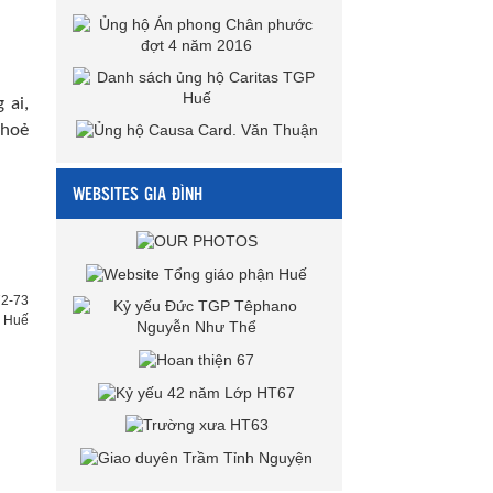
 ai,
khoẻ
WEBSITES GIA ĐÌNH
72-73
h Huế