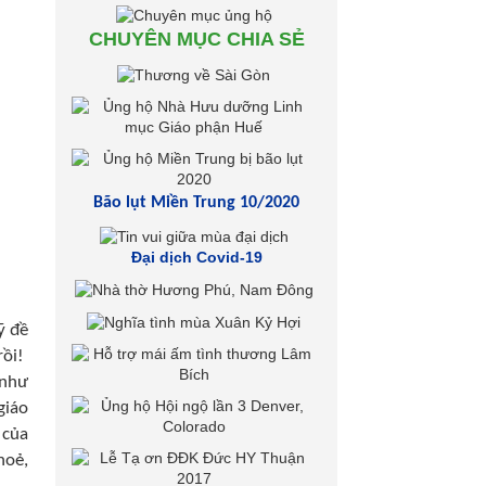
CHUYÊN MỤC CHIA SẺ
Bão lụt Miền Trung 10/2020
Đại dịch Covid-19
ỹ đề
rồi!
 như
giáo
 của
hoẻ,