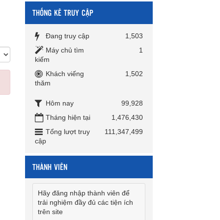
THỐNG KÊ TRUY CẬP
Đang truy cập
1,503
Máy chủ tìm
1
kiếm
Khách viếng
1,502
thăm
Hôm nay
99,928
Tháng hiện tại
1,476,430
Tổng lượt truy
111,347,499
cập
THÀNH VIÊN
Hãy đăng nhập thành viên để
trải nghiệm đầy đủ các tiện ích
trên site