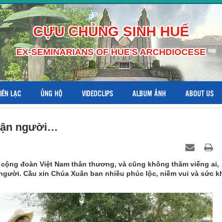
CỰU CHỦNG SINH HUẾ
EX-SEMINARIANS OF HUE'S ARCHDIOCESE
LIÊN LẠC
ỦNG HỘ
VIDEOCLIPS
ALBUM ẢNH
ABOUT US
Phận người…
c cộng đoàn Việt Nam thân thương, và cũng không thăm viếng ai,
người. Cầu xin Chúa Xuân ban nhiều phúc lộc, niềm vui và sức k