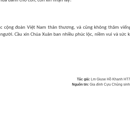
Chúa dành cho con, con xin nhận lấy!”
ác cộng đoàn Việt Nam thân thương, và cũng không thăm viếng
người. Cầu xin Chúa Xuân ban nhiều phúc lộc, niềm vui và sức 
Tác giả:
Lm Giuse Hồ Khanh HT
Nguồn tin:
Gia đình Cựu Chủng sin