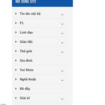
NỘI DUNG SITE
Tin tức nội bộ
F1
Linh đạo
Giáo Hội
Thế giới
Gia đình
Vui Khỏe
Nghệ thuật
Đó đây
Giải trí