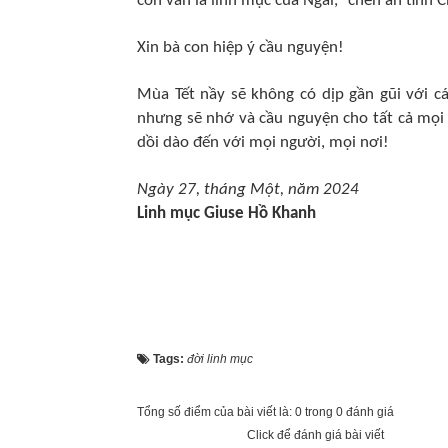
con vẫn là linh mục của Ngài, “chén ân tình 
Xin bà con hiệp ý cầu nguyện!
Mùa Tết nầy sẽ không có dịp gần gũi với c
nhưng sẽ nhớ và cầu nguyện cho tất cả mọi 
dồi dào đến với mọi người, mọi nơi!
Ngày 27, tháng Một, năm 2024
Linh mục Giuse Hồ Khanh
Tags:
đời linh mục
Tổng số điểm của bài viết là: 0 trong 0 đánh giá
Click để đánh giá bài viết