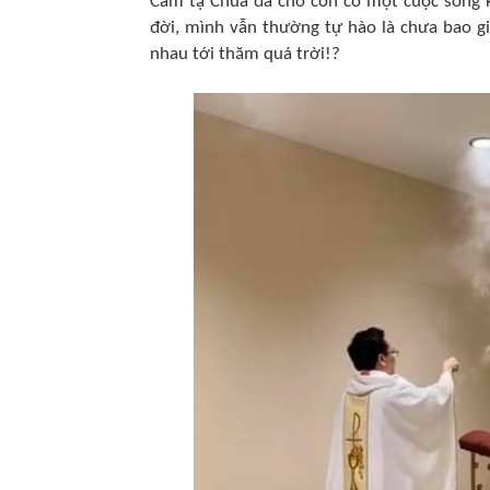
Cám tạ Chúa đã cho con có một cuộc sống k
đời, mình vẫn thường tự hào là chưa bao g
nhau tới thăm quá trời!?