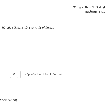
Tác giả:
Theo Nhật Hạ 
Nguồn tin:
ins.
n hệ
,
của cải
,
đam mê
,
thực chất
,
phấn đấu
27/03/2018)