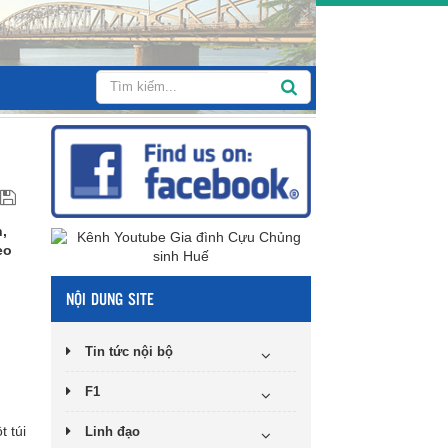
,
eo
NỘI DUNG SITE
Tin tức nội bộ
F1
t túi
Linh đạo