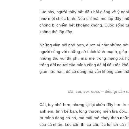
Lúc này, người thầy bắt đầu bài giảng về ý ngh
như một chiếc bình. Nếu chỉ mải mê lấp đầy nhữn
chóng bị chiếm hết khoảng không. Cuộc sống tư
không thể lấp đầy.
Những viên sỏi nhỏ hơn, được ví như những sở 
người sống với những sở thích lành mạnh, giúp n
những thú vui thị phi, mải mê trong mạng xã hội
trống đời người của mình cũng đã bị tiêu tốn khô
gian hữu hạn, dù có dùng mà vẫn không cảm thấ
Đá, cát, sỏi, nước – điều gì cần
Cát, tuy nhỏ hơn, nhưng lại lại chứa đầy hơn tro
anh em, tình bè bạn, lòng thương mến lứa đôi…
ra mình đang có nó, mà mải mê chạy theo những
của cá nhân. Lúc cần thì cự cãi, lúc lợi ích cá n