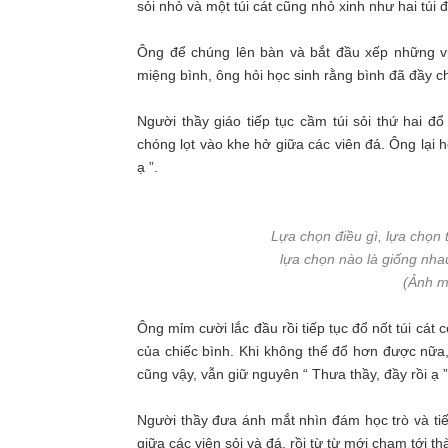
sỏi nhỏ và một túi cát cũng nhỏ xinh như hai túi đ
Ông để chúng lên bàn và bắt đầu xếp những viê
miệng bình, ông hỏi học sinh rằng bình đã đầy ch
Người thầy giáo tiếp tục cầm túi sỏi thứ hai 
chóng lọt vào khe hở giữa các viên đá. Ông lại 
ạ ”.
Lựa chọn điều gì, lựa chọn 
lựa chọn nào là giống nhau
(Ảnh m
Ông mỉm cười lắc đầu rồi tiếp tục đổ nốt túi cát c
của chiếc bình. Khi không thể đổ hơn được nữa, 
cũng vậy, vẫn giữ nguyên “ Thưa thầy, đầy rồi ạ ”
Người thầy đưa ánh mắt nhìn đám học trò và ti
giữa các viên sỏi và đá, rồi từ từ mới chạm tới th