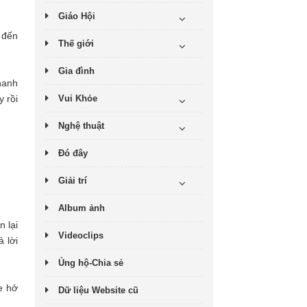
Giáo Hội
 đến
Thế giới
Gia đình
hanh
Vui Khỏe
 rồi
Nghệ thuật
Đó đây
Giải trí
Album ảnh
n lại
Videoclips
 lời
Ủng hộ-Chia sẻ
e hở
Dữ liệu Website cũ