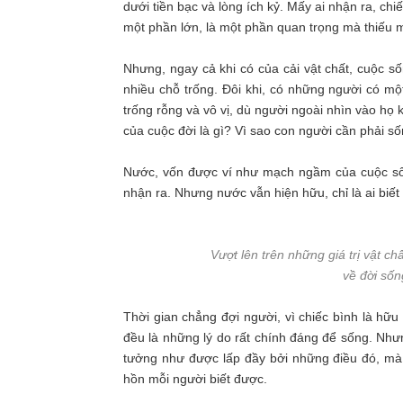
dưới tiền bạc và lòng ích kỷ. Mấy ai nhận ra, ch
một phần lớn, là một phần quan trọng mà thiếu m
Nhưng, ngay cả khi có của cải vật chất, cuộc s
nhiều chỗ trống. Đôi khi, có những người có mộ
trống rỗng và vô vị, dù người ngoài nhìn vào họ
của cuộc đời là gì? Vì sao con người cần phải số
Nước, vốn được ví như mạch ngầm của cuộc số
nhận ra. Nhưng nước vẫn hiện hữu, chỉ là ai biết
Vượt lên trên những giá trị vật c
về đời sốn
Thời gian chẳng đợi người, vì chiếc bình là hữ
đều là những lý do rất chính đáng để sống. Nhưn
tưởng như được lấp đầy bởi những điều đó, mà 
hồn mỗi người biết được.