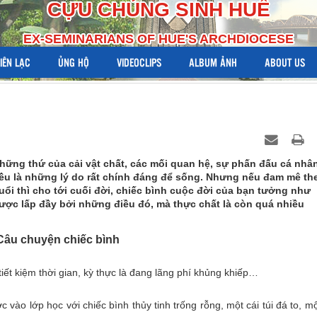
CỰU CHỦNG SINH HUẾ
EX-SEMINARIANS OF HUE'S ARCHDIOCESE
LIÊN LẠC
ỦNG HỘ
VIDEOCLIPS
ALBUM ẢNH
ABOUT US
hững thứ của cải vật chất, các mối quan hệ, sự phấn đấu cá nhân
ều là những lý do rất chính đáng để sống. Nhưng nếu đam mê th
uổi thì cho tới cuối đời, chiếc bình cuộc đời của bạn tưởng như
ược lấp đầy bởi những điều đó, mà thực chất là còn quá nhiều
Câu chuyện chiếc bình
iết kiệm thời gian, kỳ thực là đang lãng phí khủng khiếp…
vào lớp học với chiếc bình thủy tinh trống rỗng, một cái túi đá to, mộ