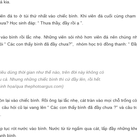
á kia.
n đá to ở túi thứ nhất vào chiếc bình. Khi viên đá cuối cùng chạm
ưa? Học sinh đáp: “ Thưa thầy, đầy rồi ạ ”.
đổ vào bình rồi lắc nhẹ. Những viên sỏi nhỏ hơn viên đá nên chúng n
hỏi “ Các con thấy bình đã đầy chưa?”, nhóm học trò đồng thanh: “ Đầy
tiêu dùng thời gian như thế nào, trên đời này không có
 cả. Nhưng những chiếc bình thì cứ đầy lên, rồi hết.
inh họa/qua thephotoargus.com)
òn lại vào chiếc bình. Rồi ông lại lắc nhẹ, cát tràn vào mọi chỗ trống cò
câu hỏi cũ lại vang lên “ Các con thấy bình đã đầy chưa ?” và câu trả
.
ếp tục rót nước vào bình. Nước từ từ ngấm qua cát, lấp đầy những kh
ành bình.