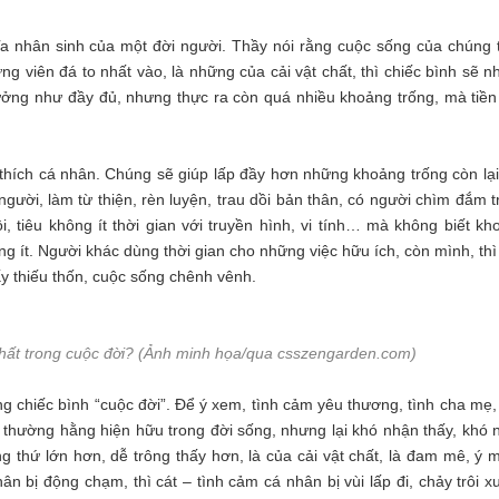
ĩa nhân sinh của một đời người. Thầy nói rằng cuộc sống của chúng t
g viên đá to nhất vào, là những của cải vật chất, thì chiếc bình sẽ n
ởng như đầy đủ, nhưng thực ra còn quá nhiều khoảng trống, mà tiền
thích cá nhân. Chúng sẽ giúp lấp đầy hơn những khoảng trống còn lại
gười, làm từ thiện, rèn luyện, trau dồi bản thân, có người chìm đắm t
, tiêu không ít thời gian với truyền hình, vi tính… mà không biết kh
ng ít. Người khác dùng thời gian cho những việc hữu ích, còn mình, thì
y thiếu thốn, cuộc sống chênh vênh.
 nhất trong cuộc đời? (Ảnh minh họa/qua csszengarden.com)
ng chiếc bình “cuộc đời”. Để ý xem, tình cảm yêu thương, tình cha mẹ,
 thường hằng hiện hữu trong đời sống, nhưng lại khó nhận thấy, khó 
 thứ lớn hơn, dễ trông thấy hơn, là của cải vật chất, là đam mê, ý 
hân bị động chạm, thì cát – tình cảm cá nhân bị vùi lấp đi, chảy trôi 