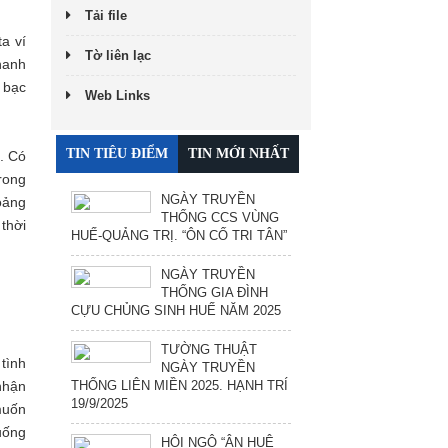
Tải file
a ví
Tờ liên lạc
hanh
 bạc
Web Links
TIN TIÊU ĐIỂM
TIN MỚI NHẤT
. Có
rong
NGÀY TRUYỀN
oảng
THỐNG CCS VÙNG
 thời
HUẾ-QUẢNG TRỊ. “ÔN CỐ TRI TÂN”
NGÀY TRUYỀN
THỐNG GIA ĐÌNH
CỰU CHỦNG SINH HUẾ NĂM 2025
TƯỜNG THUẬT
 tình
NGÀY TRUYỀN
THỐNG LIÊN MIỀN 2025. HẠNH TRÍ
nhận
19/9/2025
muốn
xuống
HỘI NGỘ “ÂN HUỆ