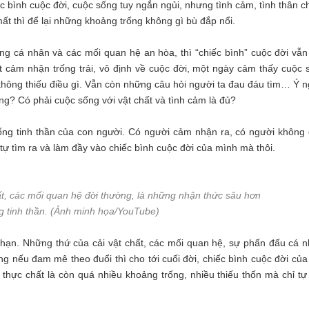
iếc bình cuộc đời, cuộc sống tuy ngắn ngủi, nhưng tình cảm, tình thân 
ất thì để lại những khoảng trống không gì bù đắp nổi.
ống cá nhân và các mối quan hệ an hòa, thì “chiếc bình” cuộc đời vẫn
t cảm nhận trống trải, vô định về cuộc đời, một ngày cảm thấy cuộc 
 không thiếu điều gì. Vẫn còn những câu hỏi người ta đau đáu tìm… Ý n
ng? Có phải cuộc sống với vật chất và tình cảm là đủ?
ng tinh thần của con người. Có người cảm nhận ra, có người không
 tự tìm ra và làm đầy vào chiếc bình cuộc đời của mình mà thôi.
hất, các mối quan hệ đời thường, là những nhận thức sâu hơn
g tinh thần. (Ảnh minh họa/YouTube)
u hạn. Những thứ của cải vật chất, các mối quan hệ, sự phấn đấu cá n
g nếu đam mê theo đuổi thì cho tới cuối đời, chiếc bình cuộc đời của
thực chất là còn quá nhiều khoảng trống, nhiều thiếu thốn mà chỉ tự