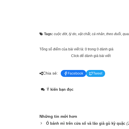
Tags:
cuộc đời
,
lý do
,
vật chất
,
cá nhân
,
theo đuổi
,
qua
Tổng số điểm của bài viết là: 0 trong 0 đánh giá
Click để đánh giá bài viết
Chia sẻ:
Facebook
Tweet
Ý kiến bạn đọc
Những tin mới hơn
(
Ổ bánh mì trên cửa sổ và lão già gù kỳ quặc