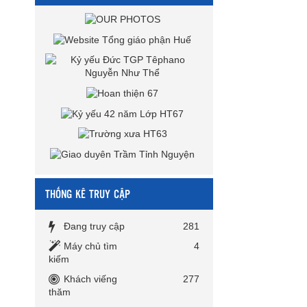
THỐNG KÊ TRUY CẬP
Đang truy cập
281
Máy chủ tìm
4
kiếm
Khách viếng
277
thăm