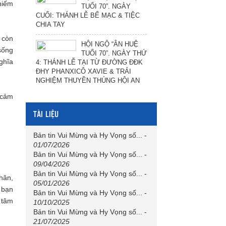
chiếm
TUỔI 70”. NGÀY
CUỐI: THÁNH LỄ BẾ MẠC & TIỆC
CHIA TAY
 còn
HỘI NGỘ “ÂN HUỆ
sống
TUỔI 70”. NGÀY THỨ
ghĩa
4: THÁNH LỄ TẠI TỪ ĐƯỜNG ĐĐK
ĐHY PHANXICÔ XAVIE & TRẢI
NGHIỆM THUYỀN THÚNG HỘI AN
 cảm
TÀI LIỆU
Bản tin Vui Mừng và Hy Vọng số...
-
01/07/2026
Bản tin Vui Mừng và Hy Vọng số...
-
09/04/2026
Bản tin Vui Mừng và Hy Vọng số...
-
hân,
05/01/2026
 bạn
Bản tin Vui Mừng và Hy Vọng số...
-
 tâm
10/10/2025
Bản tin Vui Mừng và Hy Vọng số...
-
21/07/2025