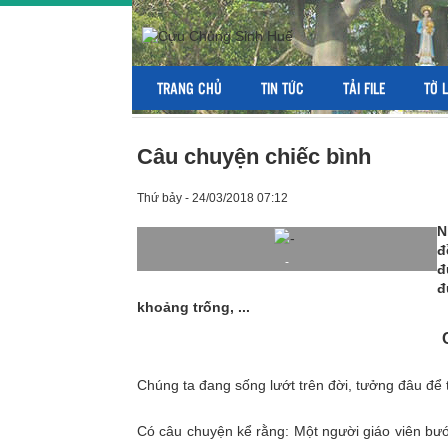
TRANG CHỦ
TIN TỨC
TẢI FILE
TỜ 
Câu chuyện chiếc bình
Thứ bảy - 24/03/2018 07:12
N
đ
-
đ
đ
khoảng trống, ...
Chúng ta đang sống lướt trên đời, tưởng đâu để t
Có câu chuyện kể rằng: Một người giáo viên bước 