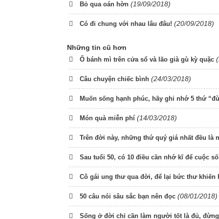
(19/09/2018)
Bỏ qua oán hờn
(20/09/2018)
Có đi chung với nhau lâu đâu!
Những tin cũ hơn
Ổ bánh mì trên cửa sổ và lão già gù kỳ quặc
(24/03/2018)
Câu chuyện chiếc bình
Muốn sống hạnh phúc, hãy ghi nhớ 5 thứ “đ
(14/03/2018)
Món quà miễn phí
Trên đời này, những thứ quý giá nhất đều là 
Sau tuổi 50, có 10 điều cần nhớ kĩ để cuộc 
Cô gái ung thư qua đời, để lại bức thư khiến
(08/01/2018)
50 câu nói sâu sắc bạn nên đọc
Sống ở đời chỉ cần làm người tốt là đủ, đừng