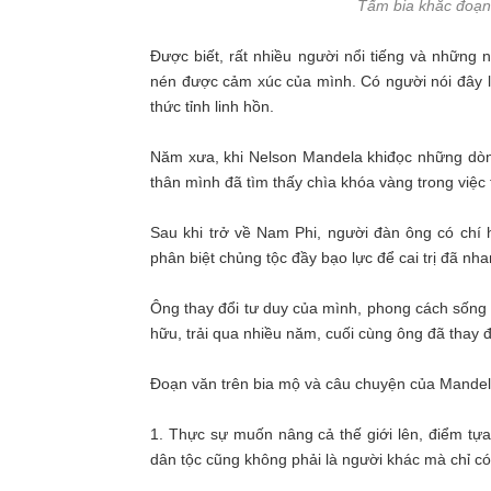
Tấm bia khắc đoạn
Được biết, rất nhiều người nổi tiếng và những n
nén được cảm xúc của mình. Có người nói đây là 
thức tỉnh linh hồn.
Năm xưa, khi Nelson Mandela khiđọc những dòng
thân mình đã tìm thấy chìa khóa vàng trong việc t
Sau khi trở về Nam Phi, người đàn ông có chí
phân biệt chủng tộc đầy bạo lực để cai trị đã nha
Ông thay đổi tư duy của mình, phong cách sống c
hữu, trải qua nhiều năm, cuối cùng ông đã thay 
Đoạn văn trên bia mộ và câu chuyện của Mandela 
1. Thực sự muốn nâng cả thế giới lên, điểm tựa
dân tộc cũng không phải là người khác mà chỉ có 