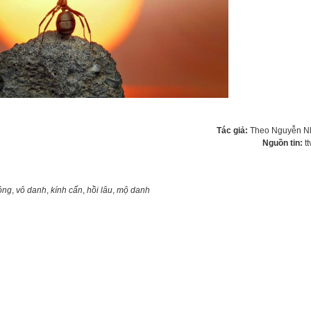
Tác giả:
Theo Nguyễn N
Nguồn tin:
t
ộng
,
vô danh
,
kính cẩn
,
hồi lâu
,
mộ danh