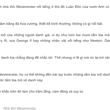
i nhà thờ Westminster nổi tiếng ở thủ đô Luân Đôn của nước Anh có
àm bằng đá hoa cương, thiết kế bình thường, không có gì nổi bật.
a mộ của những người danh giá, ví dụ như hơn hai mươi tấm bia mộ
 III, vua George II hay những nhân vật nổi tiếng như Newton, Dar
 danh kia chẳng đáng để nhắc tới. Thế nhưng vì lẽ gì mà nó lại trở nê
Westminster, họ có thể không đến bái lạy trước những tấm bia mộ danh
ước tấm bia mộ vô danh này.
n khắc trên đó làm cho trầm lắng, cảm động và suy tư.
Nhà thờ Westminster.