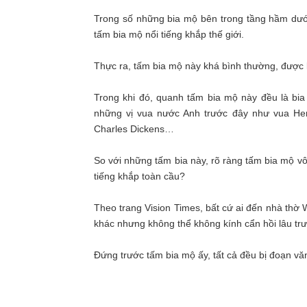
Trong số những bia mộ bên trong tầng hầm dướ
tấm bia mộ nổi tiếng khắp thế giới.
Thực ra, tấm bia mộ này khá bình thường, được l
Trong khi đó, quanh tấm bia mộ này đều là bi
những vị vua nước Anh trước đây như vua Hery
Charles Dickens…
So với những tấm bia này, rõ ràng tấm bia mộ vô
tiếng khắp toàn cầu?
Theo trang Vision Times, bất cứ ai đến nhà thờ 
khác nhưng không thể không kính cẩn hồi lâu tr
Đứng trước tấm bia mộ ấy, tất cả đều bị đoạn vă