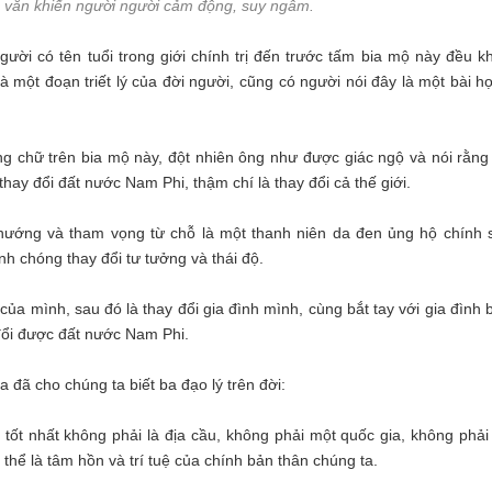
 văn khiến người người cảm động, suy ngẫm.
gười có tên tuổi trong giới chính trị đến trước tấm bia mộ này đều k
một đoạn triết lý của đời người, cũng có người nói đây là một bài họ
 chữ trên bia mộ này, đột nhiên ông như được giác ngộ và nói rằng
hay đổi đất nước Nam Phi, thậm chí là thay đổi cả thế giới.
 hướng và tham vọng từ chỗ là một thanh niên da đen ủng hộ chính 
nh chóng thay đổi tư tưởng và thái độ.
ủa mình, sau đó là thay đổi gia đình mình, cùng bắt tay với gia đình 
đổi được đất nước Nam Phi.
đã cho chúng ta biết ba đạo lý trên đời:
 tốt nhất không phải là địa cầu, không phải một quốc gia, không phải
thể là tâm hồn và trí tuệ của chính bản thân chúng ta.