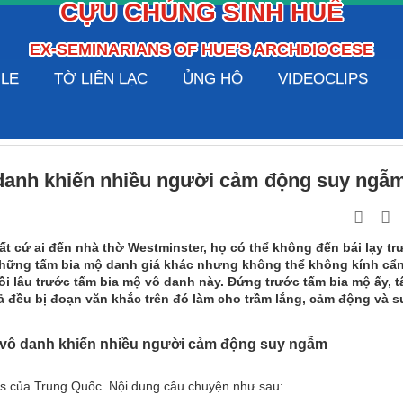
CỰU CHỦNG SINH HUẾ
EX-SEMINARIANS OF HUE'S ARCHDIOCESE
ILE
TỜ LIÊN LẠC
ỦNG HỘ
VIDEOCLIPS
 danh khiến nhiều người cảm động suy ngẫ
ất cứ ai đến nhà thờ Westminster, họ có thể không đến bái lạy tr
hững tấm bia mộ danh giá khác nhưng không thể không kính cẩ
ồi lâu trước tấm bia mộ vô danh này. Đứng trước tấm bia mộ ấy, t
ả đều bị đoạn văn khắc trên đó làm cho trầm lắng, cảm động và s
 vô danh khiến nhiều người cảm động suy ngẫm
es của Trung Quốc. Nội dung câu chuyện như sau: