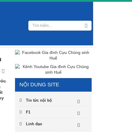
m
ước
NỘI DUNG SITE
n
ất
uy
Tin tức nội bộ
F1
Linh đạo