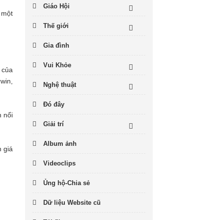
Giáo Hội
 một
Thế giới
Gia đình
Vui Khỏe
 của
win,
Nghệ thuật
Đó đây
n nổi
Giải trí
Album ảnh
 giá
Videoclips
Ủng hộ-Chia sẻ
Dữ liệu Website cũ