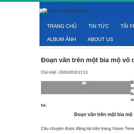
TRANG CHỦ
TIN TỨC
TẢI F
ALBUM ẢNH
ABOUT US
Đoạn văn trên một bia mộ vô
Chủ nhật - 20/05/2018 21:13
B
n
-
h
c
tư.
Đoạn văn trên một bia mộ
Câu chuyện được đăng tải trên trang Vision Tim