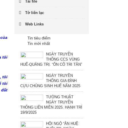
Tải file
Tờ liên lạc
Web Links
 của
Tin tiêu điểm
Tin mới nhất
NGÀY TRUYỀN
 tôi
THỐNG CCS VÙNG
HUẾ-QUẢNG TRỊ. “ÔN CỐ TRI TÂN”
NGÀY TRUYỀN
 tôi
THỐNG GIA ĐÌNH
 tôi
CỰU CHỦNG SINH HUẾ NĂM 2025
 đất
TƯỜNG THUẬT
NGÀY TRUYỀN
THỐNG LIÊN MIỀN 2025. HẠNH TRÍ
19/9/2025
HỘI NGỘ “ÂN HUỆ