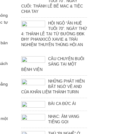
TUỔI 70”. NGÀY
CUỐI: THÁNH LỄ BẾ MẠC & TIỆC
CHIA TAY
hông
c tự
HỘI NGỘ “ÂN HUỆ
TUỔI 70”. NGÀY THỨ
4: THÁNH LỄ TẠI TỪ ĐƯỜNG ĐĐK
ĐHY PHANXICÔ XAVIE & TRẢI
 bản
NGHIỆM THUYỀN THÚNG HỘI AN
CÂU CHUYỆN BUỔI
sách
SÁNG TẠI MỘT
BỆNH VIỆN
NHỮNG PHÁT HIÊN
bằng
BẤT NGỜ VỀ AND
CỦA KHĂN LIỆM THÀNH TURIN
BÀI CA ĐỨC ÁI
NHẠC: ÂM VANG
 một
TIẾNG GỌI
THÚ “ĐI NGHỄ” Ở