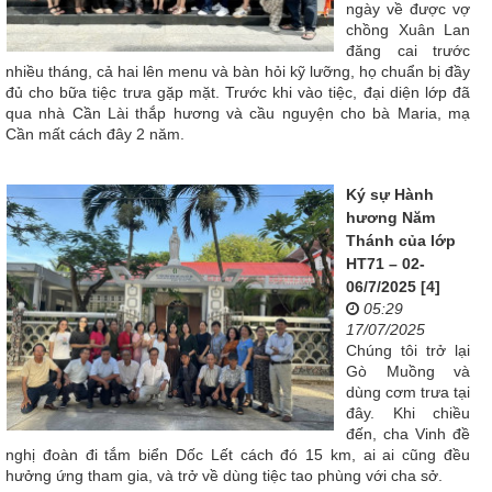
ngày về được vợ
chồng Xuân Lan
đăng cai trước
nhiều tháng, cả hai lên menu và bàn hỏi kỹ lưỡng, họ chuẩn bị đầy
đủ cho bữa tiệc trưa gặp mặt. Trước khi vào tiệc, đại diện lớp đã
qua nhà Cần Lài thắp hương và cầu nguyện cho bà Maria, mạ
Cần mất cách đây 2 năm.
Ký sự Hành
hương Năm
Thánh của lớp
HT71 – 02-
06/7/2025 [4]
05:29
17/07/2025
Chúng tôi trở lại
Gò Muồng và
dùng cơm trưa tại
đây. Khi chiều
đến, cha Vinh đề
nghị đoàn đi tắm biển Dốc Lết cách đó 15 km, ai ai cũng đều
hưởng ứng tham gia, và trở về dùng tiệc tao phùng với cha sở.