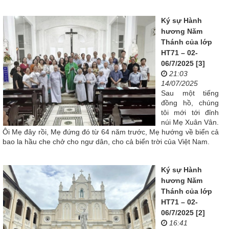
Ký sự Hành
hương Năm
Thánh của lớp
HT71 – 02-
06/7/2025 [3]
21:03
14/07/2025
Sau một tiếng
đồng hồ, chúng
tôi mới tới đỉnh
núi Mẹ Xuân Vân.
Ôi Mẹ đây rồi, Mẹ đứng đó từ 64 năm trước, Mẹ hướng về biển cả
bao la hầu che chở cho ngư dân, cho cả biển trời của Việt Nam.
Ký sự Hành
hương Năm
Thánh của lớp
HT71 – 02-
06/7/2025 [2]
16:41