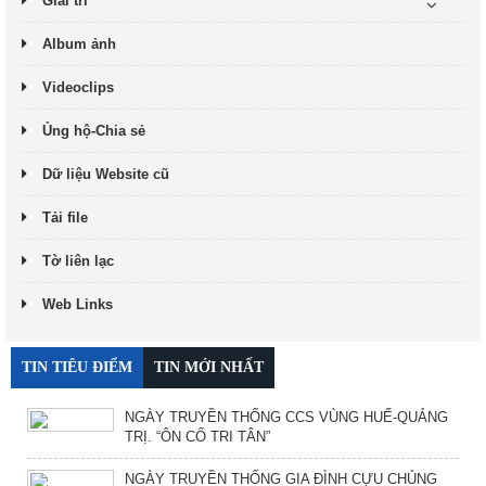
Giải trí
Album ảnh
Videoclips
Ủng hộ-Chia sẻ
Dữ liệu Website cũ
Tải file
Tờ liên lạc
Web Links
TIN TIÊU ĐIỂM
TIN MỚI NHẤT
NGÀY TRUYỀN THỐNG CCS VÙNG HUẾ-QUẢNG
TRỊ. “ÔN CỐ TRI TÂN”
NGÀY TRUYỀN THỐNG GIA ĐÌNH CỰU CHỦNG