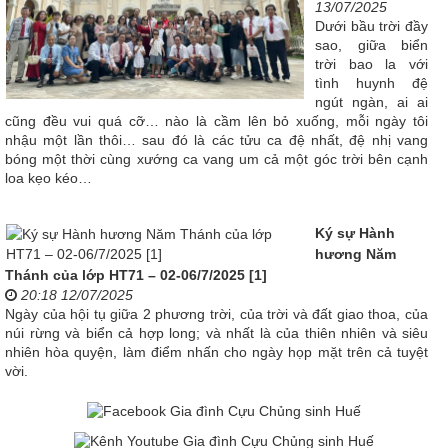
13/07/2025
Dưới bầu trời đầy
sao, giữa biển
trời bao la với
tình huynh đệ
ngút ngàn, ai ai
cũng đều vui quá cỡ… nào là cầm lên bỏ xuống, mỗi ngày tôi
nhậu một lần thôi… sau đó là các tửu ca đệ nhất, đệ nhị vang
bóng một thời cùng xướng ca vang um cả một góc trời bên cạnh
loa kẹo kéo…
Ký sự Hành
hương Năm
Thánh của lớp HT71 – 02-06/7/2025 [1]
20:18 12/07/2025
Ngày của hội tụ giữa 2 phương trời, của trời và đất giao thoa, của
núi rừng và biển cả hợp long; và nhất là của thiên nhiên và siêu
nhiên hòa quyện, làm điểm nhấn cho ngày họp mặt trên cả tuyệt
vời.