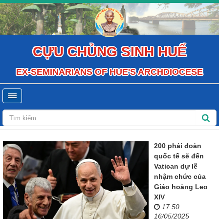
CỰU CHỦNG SINH HUẾ
EX-SEMINARIANS OF HUE'S ARCHDIOCESE
200 phái đoàn
quốc tế sẽ đến
Vatican dự lễ
nhậm chức của
Giáo hoàng Leo
XIV
17:50
16/05/2025