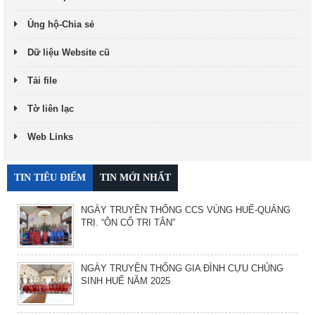
Ủng hộ-Chia sẻ
Dữ liệu Website cũ
Tải file
Tờ liên lạc
Web Links
TIN TIÊU ĐIỂM
TIN MỚI NHẤT
NGÀY TRUYỀN THỐNG CCS VÙNG HUẾ-QUẢNG
TRỊ. “ÔN CỐ TRI TÂN”
NGÀY TRUYỀN THỐNG GIA ĐÌNH CỰU CHỦNG
SINH HUẾ NĂM 2025