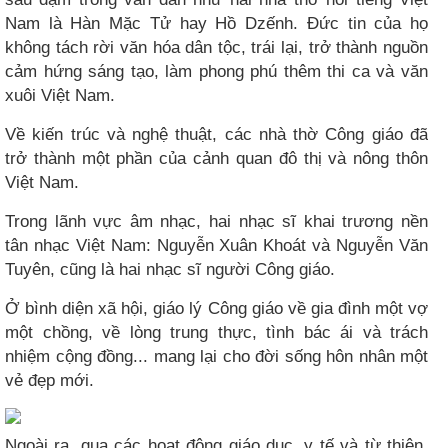
Nam là Hàn Mặc Tử hay Hồ Dzếnh. Đức tin của họ
không tách rời văn hóa dân tộc, trái lại, trở thành nguồn
cảm hứng sáng tạo, làm phong phú thêm thi ca và văn
xuôi Việt Nam.
Về kiến trúc và nghệ thuật, các nhà thờ Công giáo đã
trở thành một phần của cảnh quan đô thị và nông thôn
Việt Nam.
Trong lãnh vực âm nhạc, hai nhạc sĩ khai trương nền
tân nhạc Việt Nam: Nguyễn Xuân Khoát và Nguyễn Văn
Tuyên, cũng là hai nhạc sĩ người Công giáo.
Ở bình diện xã hội, giáo lý Công giáo về gia đình một vợ
một chồng, về lòng trung thực, tình bác ái và trách
nhiệm cộng đồng... mang lại cho đời sống hôn nhân một
vẻ đẹp mới.
Ngoài ra, qua các hoạt động giáo dục, y tế và từ thiện,