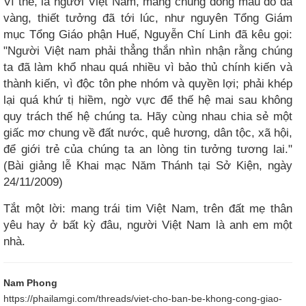
Vì thế, là người Việt Nam, mang chung dòng máu đỏ da
vàng, thiết tưởng đã tới lúc, như nguyên Tổng Giám
mục Tổng Giáo phận Huế, Nguyễn Chí Linh đã kêu gọi:
"Người Việt nam phải thẳng thắn nhìn nhận rằng chúng
ta đã làm khổ nhau quá nhiều vì bảo thủ chính kiến và
thành kiến, vì độc tôn phe nhóm và quyền lợi; phải khép
lại quá khứ tị hiềm, ngờ vực để thế hệ mai sau không
quy trách thế hệ chúng ta. Hãy cùng nhau chia sẻ một
giấc mơ chung về đất nước, quê hương, dân tộc, xã hội,
để giới trẻ của chúng ta an lòng tin tưởng tương lai."
(Bài giảng lễ Khai mạc Năm Thánh tại Sở Kiện, ngày
24/11/2009)
Tắt một lời: mang trái tim Việt Nam, trên đất mẹ thân
yêu hay ở bất kỳ đâu, người Việt Nam là anh em một
nhà.
Nam Phong
https://phailamgi.com/threads/viet-cho-ban-be-khong-cong-giao-