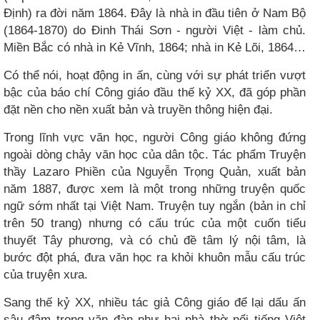
Định) ra đời năm 1864. Đây là nhà in đầu tiên ở Nam Bộ
(1864-1870) do Đinh Thái Sơn - người Việt - làm chủ.
Miền Bắc có nhà in Kẻ Vĩnh, 1864; nhà in Kẻ Lõi, 1864…
Có thể nói, hoạt động in ấn, cùng với sự phát triển vượt
bậc của báo chí Công giáo đầu thế kỷ XX, đã góp phần
đặt nền cho nền xuất bản và truyền thông hiện đại.
Trong lĩnh vực văn học, người Công giáo không đứng
ngoài dòng chảy văn học của dân tộc. Tác phẩm Truyện
thầy Lazaro Phiền của Nguyễn Trọng Quản, xuất bản
năm 1887, được xem là một trong những truyện quốc
ngữ sớm nhất tại Việt Nam. Truyện tuy ngắn (bản in chỉ
trên 50 trang) nhưng có cấu trúc của một cuốn tiểu
thuyết Tây phương, và có chủ đề tâm lý nội tâm, là
bước đột phá, đưa văn học ra khỏi khuôn mẫu cấu trúc
của truyện xưa.
Sang thế kỷ XX, nhiều tác giả Công giáo để lại dấu ấn
sâu đậm trong văn đàn như hai nhà thờ nổi tiếng Việt