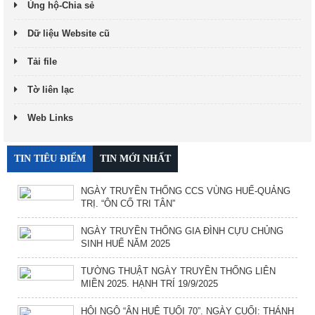
Ủng hộ-Chia sẻ
Dữ liệu Website cũ
Tải file
Tờ liên lạc
Web Links
TIN TIÊU ĐIỂM
TIN MỚI NHẤT
NGÀY TRUYỀN THỐNG CCS VÙNG HUẾ-QUẢNG
TRỊ. “ÔN CỐ TRI TÂN”
NGÀY TRUYỀN THỐNG GIA ĐÌNH CỰU CHỦNG
SINH HUẾ NĂM 2025
TƯỜNG THUẬT NGÀY TRUYỀN THỐNG LIÊN
MIỀN 2025. HẠNH TRÍ 19/9/2025
HỘI NGỘ “ÂN HUỆ TUỔI 70”. NGÀY CUỐI: THÁNH