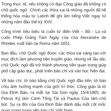
Trong thực tế, nếu không có đạo Công giáo đã không có
chữ quốc ngữ. Chính các thừa sai là những người đã hệ
thống hóa mẫu tự Latinh để ghi âm tiếng Việt ngay từ
những năm đầu thế kỷ XVII.
Công trình tiêu biểu là cuốn từ điển Việt – Bồ - La và
cuốn Phép Giảng Tám Ngày của cha Alexandre de
Rhodes xuất bản tại Roma năm 1651.
Ban đầu, chữ Quốc ngữ được các thừa sai sáng tạo với
mục đích làm phương tiện truyền giáo, nhưng về lâu dài,
chữ Quốc ngữ đã trở thành phương tiện quan trọng giúp
phổ cập giáo dục, phát triển báo chí và văn học hiện đại.
Về báo chí, tờ báo bằng chữ Quốc ngữ đầu tiên, tờ báo
chịu ảnh hưởng mạnh của giới trí thức Công giáo là tờ
Gia Định Báo, ra mắt tại Sài Gòn ngày 15/4/1865, do
Petrus Ký làm Cánh Tổng Tài và Paulus Của làm chủ
bút. Sự ra đời của Gia Định Báo đánh dấu một cột mốc
quan trọng trong nền báo chí Việt Nam.