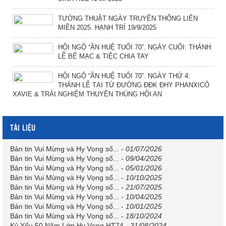
TƯỜNG THUẬT NGÀY TRUYỀN THỐNG LIÊN
MIỀN 2025. HẠNH TRÍ 19/9/2025
HỘI NGỘ “ÂN HUỆ TUỔI 70”. NGÀY CUỐI: THÁNH
LỄ BẾ MẠC & TIỆC CHIA TAY
HỘI NGỘ “ÂN HUỆ TUỔI 70”. NGÀY THỨ 4:
THÁNH LỄ TẠI TỪ ĐƯỜNG ĐĐK ĐHY PHANXICÔ
XAVIE & TRẢI NGHIỆM THUYỀN THÚNG HỘI AN
TÀI LIỆU
Bản tin Vui Mừng và Hy Vọng số...
-
01/07/2026
Bản tin Vui Mừng và Hy Vọng số...
-
09/04/2026
Bản tin Vui Mừng và Hy Vọng số...
-
05/01/2026
Bản tin Vui Mừng và Hy Vọng số...
-
10/10/2025
Bản tin Vui Mừng và Hy Vọng số...
-
21/07/2025
Bản tin Vui Mừng và Hy Vọng số...
-
10/04/2025
Bản tin Vui Mừng và Hy Vọng số...
-
10/01/2025
Bản tin Vui Mừng và Hy Vọng số...
-
18/10/2024
Kỷ Yếu 50 Năm Lớp Hy Vọng HT74
-
31/08/2024