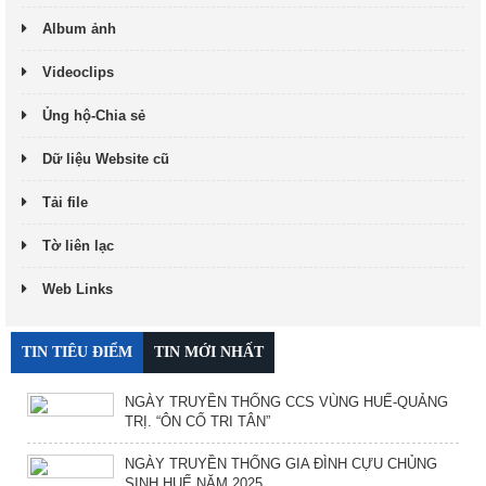
Album ảnh
Videoclips
Ủng hộ-Chia sẻ
Dữ liệu Website cũ
Tải file
Tờ liên lạc
Web Links
TIN TIÊU ĐIỂM
TIN MỚI NHẤT
NGÀY TRUYỀN THỐNG CCS VÙNG HUẾ-QUẢNG
TRỊ. “ÔN CỐ TRI TÂN”
NGÀY TRUYỀN THỐNG GIA ĐÌNH CỰU CHỦNG
SINH HUẾ NĂM 2025