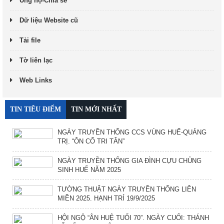
Ủng hộ-Chia sẻ
Dữ liệu Website cũ
Tải file
Tờ liên lạc
Web Links
TIN TIÊU ĐIỂM
TIN MỚI NHẤT
NGÀY TRUYỀN THỐNG CCS VÙNG HUẾ-QUẢNG
TRỊ. “ÔN CỐ TRI TÂN”
NGÀY TRUYỀN THỐNG GIA ĐÌNH CỰU CHỦNG
SINH HUẾ NĂM 2025
TƯỜNG THUẬT NGÀY TRUYỀN THỐNG LIÊN
MIỀN 2025. HẠNH TRÍ 19/9/2025
HỘI NGỘ “ÂN HUỆ TUỔI 70”. NGÀY CUỐI: THÁNH