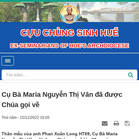
CỰU CHỦNG SINH HUẾ
EX-SEMINARIANS OF HUE'S ARCHDIOCESE
Cụ Bà Maria Nguyễn Thị Vân đã được
Chúa gọi về
Thứ năm - 15/12/2022 16:05
Thân mẫu của anh Phan Xuân Long HT69, Cụ Bà Maria