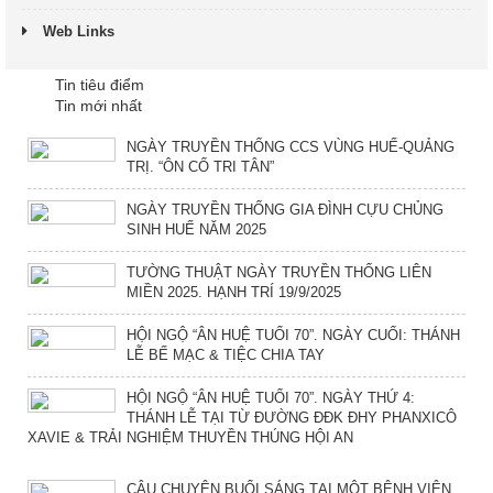
Web Links
Tin tiêu điểm
Tin mới nhất
NGÀY TRUYỀN THỐNG CCS VÙNG HUẾ-QUẢNG
TRỊ. “ÔN CỐ TRI TÂN”
NGÀY TRUYỀN THỐNG GIA ĐÌNH CỰU CHỦNG
SINH HUẾ NĂM 2025
TƯỜNG THUẬT NGÀY TRUYỀN THỐNG LIÊN
MIỀN 2025. HẠNH TRÍ 19/9/2025
HỘI NGỘ “ÂN HUỆ TUỔI 70”. NGÀY CUỐI: THÁNH
LỄ BẾ MẠC & TIỆC CHIA TAY
HỘI NGỘ “ÂN HUỆ TUỔI 70”. NGÀY THỨ 4:
THÁNH LỄ TẠI TỪ ĐƯỜNG ĐĐK ĐHY PHANXICÔ
XAVIE & TRẢI NGHIỆM THUYỀN THÚNG HỘI AN
CÂU CHUYỆN BUỔI SÁNG TẠI MỘT BỆNH VIỆN