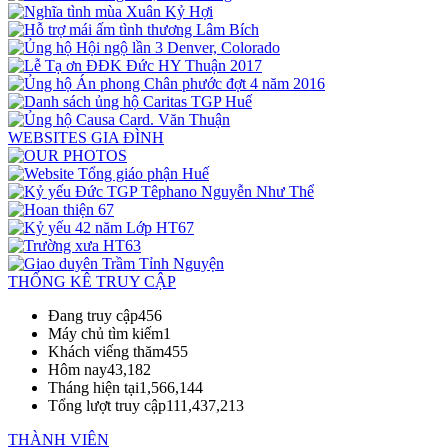
WEBSITES GIA ĐÌNH
THỐNG KÊ TRUY CẬP
Đang truy cập
456
Máy chủ tìm kiếm
1
Khách viếng thăm
455
Hôm nay
43,182
Tháng hiện tại
1,566,144
Tổng lượt truy cập
111,437,213
THÀNH VIÊN