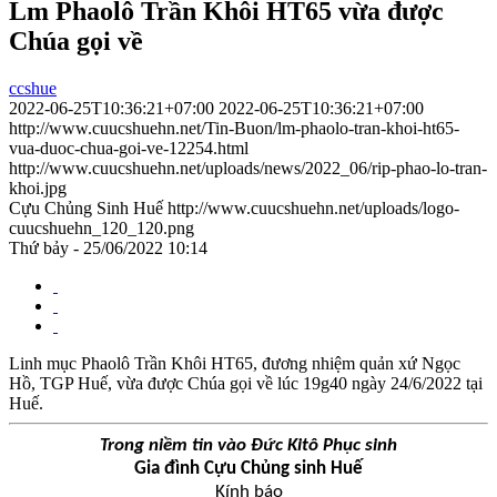
Lm Phaolô Trần Khôi HT65 vừa được
Chúa gọi về
ccshue
2022-06-25T10:36:21+07:00
2022-06-25T10:36:21+07:00
http://www.cuucshuehn.net/Tin-Buon/lm-phaolo-tran-khoi-ht65-
vua-duoc-chua-goi-ve-12254.html
http://www.cuucshuehn.net/uploads/news/2022_06/rip-phao-lo-tran-
khoi.jpg
Cựu Chủng Sinh Huế
http://www.cuucshuehn.net/uploads/logo-
cuucshuehn_120_120.png
Thứ bảy - 25/06/2022 10:14
Linh mục Phaolô Trần Khôi HT65, đương nhiệm quản xứ Ngọc
Hồ, TGP Huế, vừa được Chúa gọi về lúc 19g40 ngày 24/6/2022 tại
Huế.
Trong niềm tin vào Đức Kitô Phục sinh
Gia đình Cựu Chủng sinh Huế
Kính báo