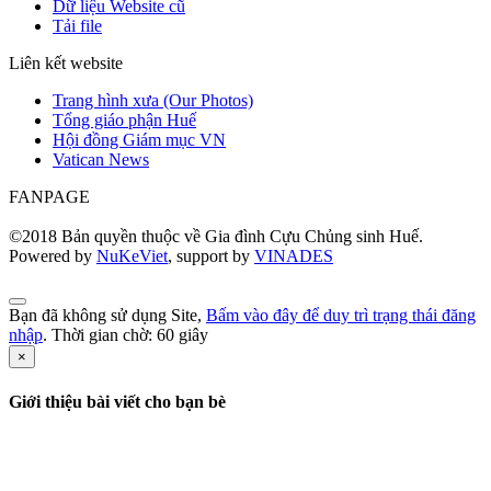
Dữ liệu Website cũ
Tải file
Liên kết website
Trang hình xưa (Our Photos)
Tổng giáo phận Huế
Hội đồng Giám mục VN
Vatican News
FANPAGE
©2018 Bản quyền thuộc về Gia đình Cựu Chủng sinh Huế.
Powered by
NuKeViet
, support by
VINADES
Bạn đã không sử dụng Site,
Bấm vào đây để duy trì trạng thái đăng
nhập
. Thời gian chờ:
60
giây
×
Giới thiệu bài viết cho bạn bè