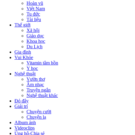
Hoàn vũ
Việt Nam
Tu đức
Tài liệu
Thế giới
Xã hội
Giáo dục
Khoa học
Du Lịch
Gia đình
Vui Khỏe
Vitamin tâm hồn
Y học
Nghệ thuật
Vườn thơ
Âm nhạc
Truyện ngắn
Nghệ thuật khác
Đó đây
Giải trí
Chuyện cười
Chuyện lạ
Album ảnh
Videoclips
Ủng hộ-Chia sẻ