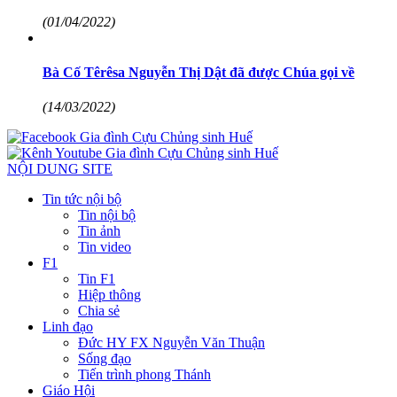
(01/04/2022)
Bà Cố Têrêsa Nguyễn Thị Dật đã được Chúa gọi về
(14/03/2022)
NỘI DUNG SITE
Tin tức nội bộ
Tin nội bộ
Tin ảnh
Tin video
F1
Tin F1
Hiệp thông
Chia sẻ
Linh đạo
Đức HY FX Nguyễn Văn Thuận
Sống đạo
Tiến trình phong Thánh
Giáo Hội