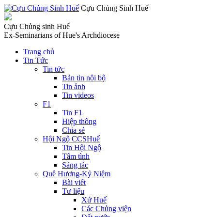
Cựu Chủng Sinh Huế
Cựu Chủng sinh Huế
Ex-Seminarians of Hue's Archdiocese
Trang chủ
Tin Tức
Tin tức
Bản tin nội bộ
Tin ảnh
Tin videos
F1
Tin F1
Hiệp thông
Chia sẻ
Hội Ngộ CCSHuế
Tin Hội Ngộ
Tâm tình
Sáng tác
Quê Hương-Kỷ Niệm
Bài viết
Tư liệu
Xứ Huế
Các Chủng viện