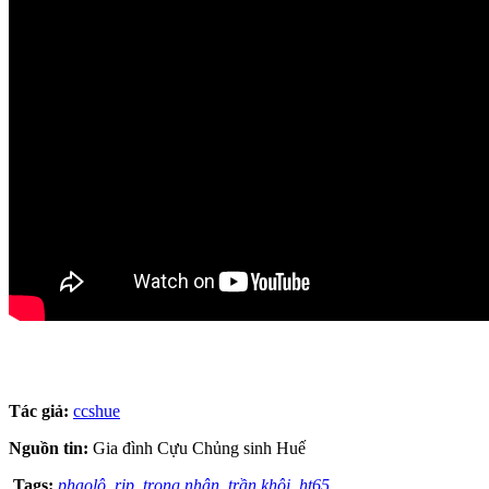
Tác giả:
ccshue
Nguồn tin:
Gia đình Cựu Chủng sinh Huế
Tags:
phaolô
,
rip
,
trọng nhân
,
trần khôi
,
ht65