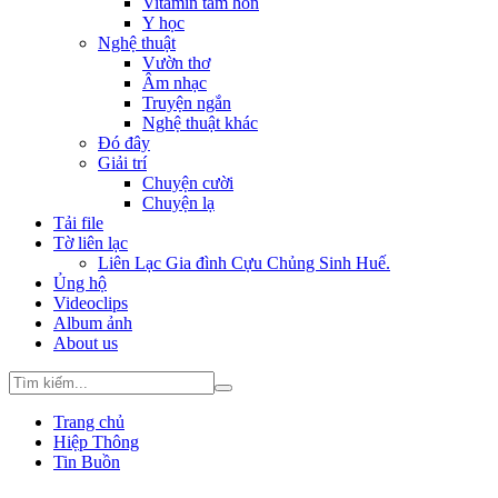
Vitamin tâm hồn
Y học
Nghệ thuật
Vườn thơ
Âm nhạc
Truyện ngắn
Nghệ thuật khác
Đó đây
Giải trí
Chuyện cười
Chuyện lạ
Tải file
Tờ liên lạc
Liên Lạc Gia đình Cựu Chủng Sinh Huế.
Ủng hộ
Videoclips
Album ảnh
About us
Trang chủ
Hiệp Thông
Tin Buồn