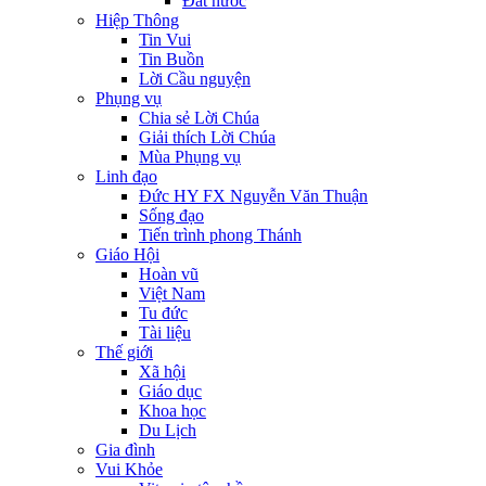
Đất nước
Hiệp Thông
Tin Vui
Tin Buồn
Lời Cầu nguyện
Phụng vụ
Chia sẻ Lời Chúa
Giải thích Lời Chúa
Mùa Phụng vụ
Linh đạo
Đức HY FX Nguyễn Văn Thuận
Sống đạo
Tiến trình phong Thánh
Giáo Hội
Hoàn vũ
Việt Nam
Tu đức
Tài liệu
Thế giới
Xã hội
Giáo dục
Khoa học
Du Lịch
Gia đình
Vui Khỏe