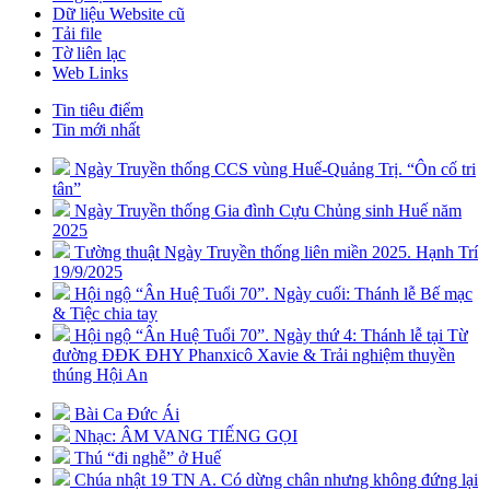
Dữ liệu Website cũ
Tải file
Tờ liên lạc
Web Links
Tin tiêu điểm
Tin mới nhất
Ngày Truyền thống CCS vùng Huế-Quảng Trị. “Ôn cố tri
tân”
Ngày Truyền thống Gia đình Cựu Chủng sinh Huế năm
2025
Tường thuật Ngày Truyền thống liên miền 2025. Hạnh Trí
19/9/2025
Hội ngộ “Ân Huệ Tuổi 70”. Ngày cuối: Thánh lễ Bế mạc
& Tiệc chia tay
Hội ngộ “Ân Huệ Tuổi 70”. Ngày thứ 4: Thánh lễ tại Từ
đường ĐĐK ĐHY Phanxicô Xavie & Trải nghiệm thuyền
thúng Hội An
Bài Ca Đức Ái
Nhạc: ÂM VANG TIẾNG GỌI
Thú “đi nghễ” ở Huế
Chúa nhật 19 TN A. Có dừng chân nhưng không đứng lại