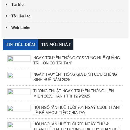
Tải file
Tờ liên lạc
Web Links
TIN TIÊU ĐIỂM
TIN MỚI NHẤT
NGÀY TRUYỀN THỐNG CCS VÙNG HUẾ-QUẢNG
TRỊ. “ÔN CỐ TRI TÂN”
NGÀY TRUYỀN THỐNG GIA ĐÌNH CỰU CHỦNG
SINH HUẾ NĂM 2025
TƯỜNG THUẬT NGÀY TRUYỀN THỐNG LIÊN
MIỀN 2025. HẠNH TRÍ 19/9/2025
HỘI NGỘ “ÂN HUỆ TUỔI 70”. NGÀY CUỐI: THÁNH
LỄ BẾ MẠC & TIỆC CHIA TAY
HỘI NGỘ “ÂN HUỆ TUỔI 70”. NGÀY THỨ 4:
THÁNH LỄ TẠI TỪ ĐƯỜNG ĐĐK ĐHY PHANXICÔ