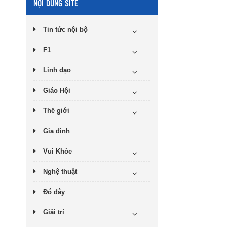
NỘI DUNG SITE
Tin tức nội bộ
F1
Linh đạo
Giáo Hội
Thế giới
Gia đình
Vui Khỏe
Nghệ thuật
Đó đây
Giải trí