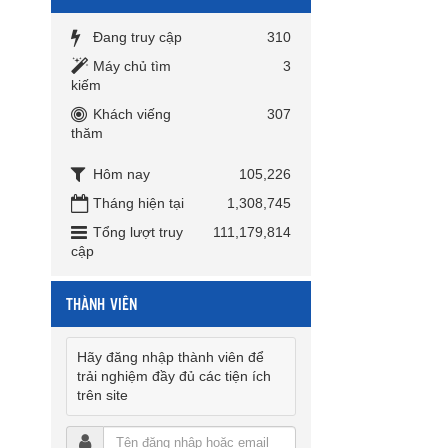
Đang truy cập
310
Máy chủ tìm
3
kiếm
Khách viếng
307
thăm
Hôm nay
105,226
Tháng hiện tại
1,308,745
Tổng lượt truy
111,179,814
cập
THÀNH VIÊN
Hãy đăng nhập thành viên để
trải nghiệm đầy đủ các tiện ích
trên site