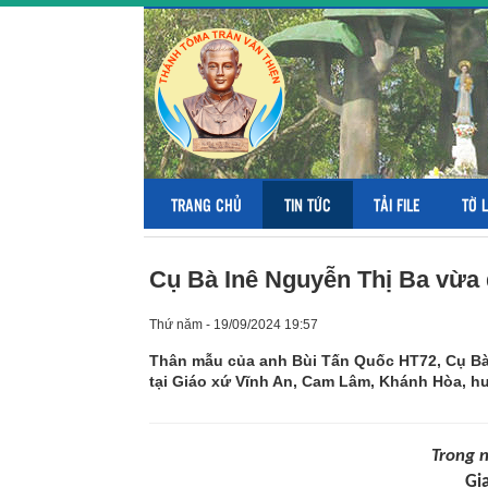
TRANG CHỦ
TIN TỨC
TẢI FILE
TỜ 
Cụ Bà Inê Nguyễn Thị Ba vừa
Thứ năm - 19/09/2024 19:57
Thân mẫu của anh Bùi Tấn Quốc HT72, Cụ Bà 
tại Giáo xứ Vĩnh An, Cam Lâm, Khánh Hòa, hư
Trong n
Gi