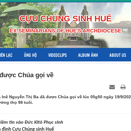
CỰU CHỦNG SINH HUẾ
EX-SEMINARIANS OF HUE'S ARCHDIOCESE
LIÊN LẠC
ỦNG HỘ
VIDEOCLIPS
ALBUM ẢNH
ABOUT US
 được Chúa gọi về
Inê Nguyễn Thị Ba đã được Chúa gọi về lúc 05g50 ngày 19/9/20
ởng thọ 98 tuổi.
iềm tin vào Đức Kitô Phục sinh
a đình Cựu Chủng sinh Huế