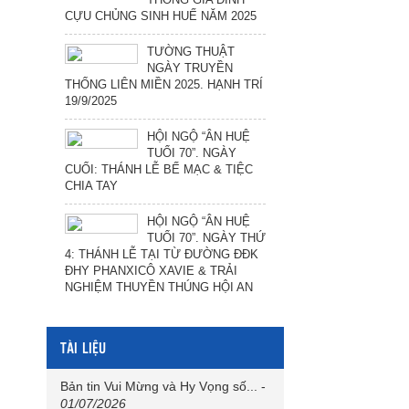
CỰU CHỦNG SINH HUẾ NĂM 2025
TƯỜNG THUẬT
NGÀY TRUYỀN
THỐNG LIÊN MIỀN 2025. HẠNH TRÍ
19/9/2025
HỘI NGỘ “ÂN HUỆ
TUỔI 70”. NGÀY
CUỐI: THÁNH LỄ BẾ MẠC & TIỆC
CHIA TAY
HỘI NGỘ “ÂN HUỆ
TUỔI 70”. NGÀY THỨ
4: THÁNH LỄ TẠI TỪ ĐƯỜNG ĐĐK
ĐHY PHANXICÔ XAVIE & TRẢI
NGHIỆM THUYỀN THÚNG HỘI AN
TÀI LIỆU
Bản tin Vui Mừng và Hy Vọng số...
-
01/07/2026