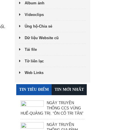
Album ảnh
Videoclips
Ủng hộ-Chia sẻ
ổi.
Dữ liệu Website cũ
Tải file
Tờ liên lạc
Web Links
TIN TIÊU ĐIỂM
TIN MỚI NHẤT
NGÀY TRUYỀN
THỐNG CCS VÙNG
HUẾ-QUẢNG TRỊ. “ÔN CỐ TRI TÂN”
NGÀY TRUYỀN
THỐNG GIA ĐÌNH