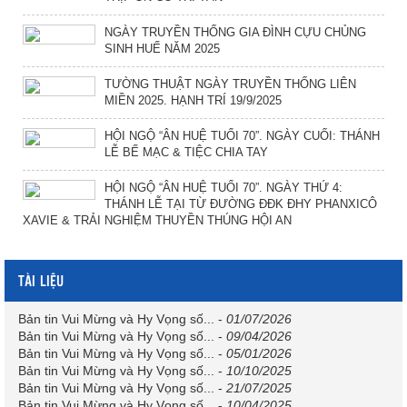
NGÀY TRUYỀN THỐNG GIA ĐÌNH CỰU CHỦNG
SINH HUẾ NĂM 2025
TƯỜNG THUẬT NGÀY TRUYỀN THỐNG LIÊN
MIỀN 2025. HẠNH TRÍ 19/9/2025
HỘI NGỘ “ÂN HUỆ TUỔI 70”. NGÀY CUỐI: THÁNH
LỄ BẾ MẠC & TIỆC CHIA TAY
HỘI NGỘ “ÂN HUỆ TUỔI 70”. NGÀY THỨ 4:
THÁNH LỄ TẠI TỪ ĐƯỜNG ĐĐK ĐHY PHANXICÔ
XAVIE & TRẢI NGHIỆM THUYỀN THÚNG HỘI AN
TÀI LIỆU
Bản tin Vui Mừng và Hy Vọng số...
-
01/07/2026
Bản tin Vui Mừng và Hy Vọng số...
-
09/04/2026
Bản tin Vui Mừng và Hy Vọng số...
-
05/01/2026
Bản tin Vui Mừng và Hy Vọng số...
-
10/10/2025
Bản tin Vui Mừng và Hy Vọng số...
-
21/07/2025
Bản tin Vui Mừng và Hy Vọng số...
-
10/04/2025