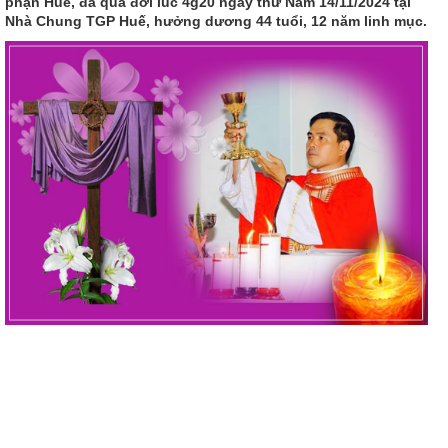
phận Huế, đã qua đời lúc 4g20 ngày thứ Năm 14/11/2024 tại
Nhà Chung TGP Huế, hưởng dương 44 tuổi, 12 năm linh mục.