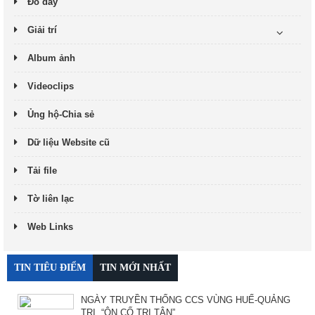
Đó đây
Giải trí
Album ảnh
Videoclips
Ủng hộ-Chia sẻ
Dữ liệu Website cũ
Tải file
Tờ liên lạc
Web Links
TIN TIÊU ĐIỂM
TIN MỚI NHẤT
NGÀY TRUYỀN THỐNG CCS VÙNG HUẾ-QUẢNG
TRỊ. “ÔN CỐ TRI TÂN”