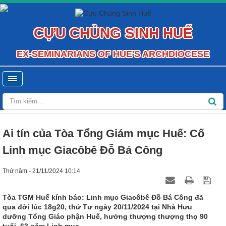
CỰU CHỦNG SINH HUẾ
EX-SEMINARIANS OF HUE'S ARCHDIOCESE
Ai tín của Tòa Tổng Giám mục Huế: Cố
Linh mục Giacôbê Đỗ Bá Công
Thứ năm - 21/11/2024 10:14
Tòa TGM Huế kính báo: Linh mục Giacôbê Đỗ Bá Công đã
qua đời lúc 18g20, thứ Tư ngày 20/11/2024 tại Nhà Hưu
dưỡng Tổng Giáo phận Huế, hưởng thượng thượng thọ 90
tuổi, 63 năm Linh mục.