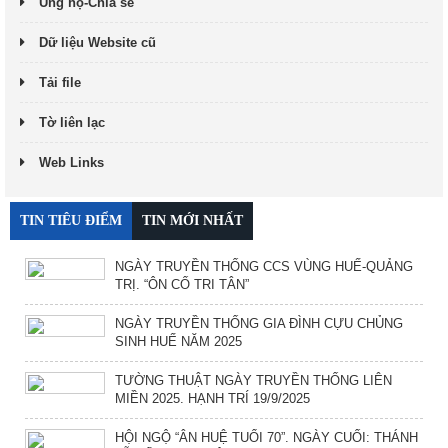
Ủng hộ-Chia sẻ
Dữ liệu Website cũ
Tải file
Tờ liên lạc
Web Links
TIN TIÊU ĐIỂM
TIN MỚI NHẤT
NGÀY TRUYỀN THỐNG CCS VÙNG HUẾ-QUẢNG
TRỊ. “ÔN CỐ TRI TÂN”
NGÀY TRUYỀN THỐNG GIA ĐÌNH CỰU CHỦNG
SINH HUẾ NĂM 2025
TƯỜNG THUẬT NGÀY TRUYỀN THỐNG LIÊN
MIỀN 2025. HẠNH TRÍ 19/9/2025
HỘI NGỘ “ÂN HUỆ TUỔI 70”. NGÀY CUỐI: THÁNH