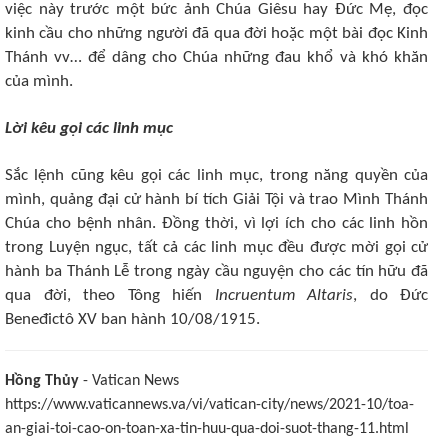
việc này trước một bức ảnh Chúa Giêsu hay Đức Mẹ, đọc
kinh cầu cho những người đã qua đời hoặc một bài đọc Kinh
Thánh vv… để dâng cho Chúa những đau khổ và khó khăn
của mình.
Lời kêu gọi các linh mục
Sắc lệnh cũng kêu gọi các linh mục, trong năng quyền của
mình, quảng đại cử hành bí tích Giải Tội và trao Mình Thánh
Chúa cho bệnh nhân. Đồng thời, vì lợi ích cho các linh hồn
trong Luyện ngục, tất cả các linh mục đều được mời gọi cử
hành ba Thánh Lễ trong ngày cầu nguyện cho các tín hữu đã
qua đời, theo Tông hiến
Incruentum Altaris
, do Đức
Beneđictô XV ban hành 10/08/1915.
Hồng Thủy
- Vatican News
https://www.vaticannews.va/vi/vatican-city/news/2021-10/toa-
an-giai-toi-cao-on-toan-xa-tin-huu-qua-doi-suot-thang-11.html