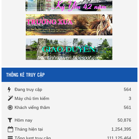
THỐNG KÊ TRUY CẬP
Đang truy cập
564
Máy chủ tìm kiếm
3
Khách viếng thăm
561
Hôm nay
50,876
Tháng hiện tại
1,254,395
Tổng lượt truy cập
111,125,464