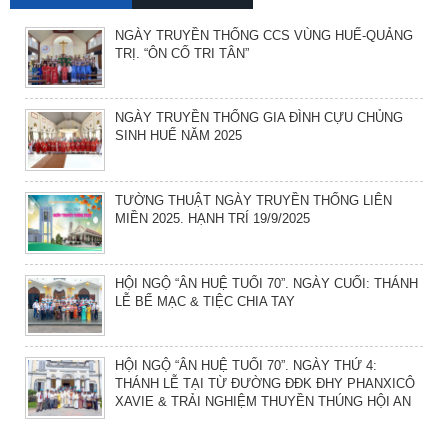
NGÀY TRUYỀN THỐNG CCS VÙNG HUẾ-QUẢNG
TRỊ. “ÔN CỐ TRI TÂN”
NGÀY TRUYỀN THỐNG GIA ĐÌNH CỰU CHỦNG
SINH HUẾ NĂM 2025
TƯỜNG THUẬT NGÀY TRUYỀN THỐNG LIÊN
MIỀN 2025. HẠNH TRÍ 19/9/2025
HỘI NGỘ “ÂN HUỆ TUỔI 70”. NGÀY CUỐI: THÁNH
LỄ BẾ MẠC & TIỆC CHIA TAY
HỘI NGỘ “ÂN HUỆ TUỔI 70”. NGÀY THỨ 4:
THÁNH LỄ TẠI TỪ ĐƯỜNG ĐĐK ĐHY PHANXICÔ
XAVIE & TRẢI NGHIỆM THUYỀN THÚNG HỘI AN